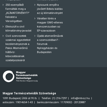
250 esernyőből
Nyissunk ernyőt a
formálták meg a
jövőért! Békés kiállás
„KLÍMATÖRVÉNYT!"
az új klímatörvényért
feliratot a
Váratlan törés a
Városligetben
magyar GMO-ellenes
Elkészült a civil
konszenzusban az
klímatörvény-javaslat
EP-szavazáson
Civil szervezetek
Újabb atomerőművek
szakmai egyeztetést
a szomszédban? -
kezdeményeznek a
fórumok
Paksi Atomerőmű
Nyíregyházán és
hűtővíz-
Budapesten
kibocsátásának
szabályozásáról
Magyar Természetvédők Szövetsége
1091 Budapest, Üllői út 91/b.
Telefon: (1) 216-7297
info@mtvsz.hu
adószám: 19014654-1-43
bankszámlaszám: 11709002 - 20120887