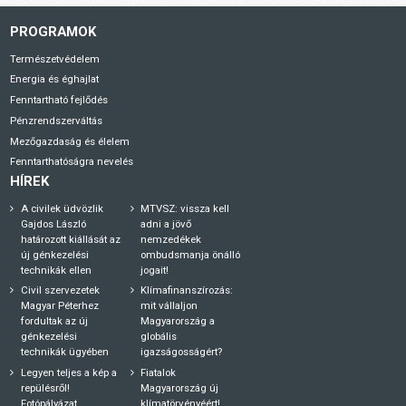
PROGRAMOK
Természetvédelem
Energia és éghajlat
Fenntartható fejlődés
Pénzrendszerváltás
Mezőgazdaság és élelem
Fenntarthatóságra nevelés
HÍREK
A civilek üdvözlik
MTVSZ: vissza kell
Gajdos László
adni a jövő
határozott kiállását az
nemzedékek
új génkezelési
ombudsmanja önálló
technikák ellen
jogait!
Civil szervezetek
Klímafinanszírozás:
Magyar Péterhez
mit vállaljon
fordultak az új
Magyarország a
génkezelési
globális
technikák ügyében
igazságosságért?
Legyen teljes a kép a
Fiatalok
repülésről!
Magyarország új
Fotópályázat
klímatörvényéért!