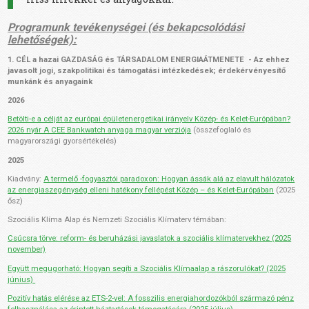
Programunk tevékenységei (és bekapcsolódási
lehetőségek):
1. CÉL a hazai GAZDASÁG és TÁRSADALOM ENERGIAÁTMENETE
- Az ehhez
javasolt jogi, szakpolitikai és támogatási intézkedések; érdekérvényesítő
munkánk és anyagaink
2026
Betölti-e a célját az európai épületenergetikai irányelv Közép- és Kelet-Európában?
2026 nyár A CEE Bankwatch anyaga magyar verziója
(összefoglaló és
magyarországi gyorsértékelés)
2025
Kiadvány:
A termelő -fogyasztói paradoxon: Hogyan ássák alá az elavult hálózatok
az energiaszegénység elleni hatékony fellépést Közép – és Kelet-Európában
(2025
ősz)
Szociális Klíma Alap és Nemzeti Szociális Klímaterv témában:
Csúcsra törve: reform- és beruházási javaslatok a szociális klímatervekhez (2025
november)
Együtt megugorható: Hogyan segíti a Szociális Klímaalap a rászorulókat? (2025
június)
Pozitív hatás elérése az ETS-2-vel: A fosszilis energiahordozókból származó pénz