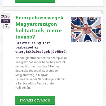
2026.
Energiaközösségek
MÁRC
Magyarországon –
17.
hol tartunk, merre
tovább?
Szakmai és nyitott
párbeszéd az
energiaközösségek jövőjéről
Az energiaátmenet fontos szereplői, az
energiaközösségek hazai helyzetéről
rendez fórumot március 31-én az
Energiaközösségek Szövetsége
Magyarország, a Magyar
Természetvédők Szövetsége, valamint
a Tanácsadók a Fenntartható
Fejlődésért.
TOVÁBB OLVASOM