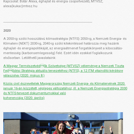
Kapcsolat: Botár Alexa, éghajlat és energia csoportvezető, MTVSZ,
alexa(kukac)mtvsz.hu
---------------------------------------------------------------------------------------------------
2020
A 2050-ig szóló hosszútávú klímastratégia (NTFS) 2050-ig, a Nemzeti Energia- és
Klímaterv (NEKT) 2030-ig, 2040-ig szóló kitekintéssel határozza meg hazánk
éghajlat- és energiapolitikáját, az energiaátmenet forgatókönyveit a kibocsátás-
mentesség (karbonsemlegesség) felé. Ezért idén ezekkel foglalkozunk
elsősorban. Letölthető javaslataink:
A Magyar Természetvédők Szövetsége (MTVSZ) véleménye a Nemzeti Tiszta
Fejlődési Stratégia aktuális tervezetéhez (NTFS), a 12 ITM vitaindító kérdésre
válaszolva (2020. május 8.)
Közös civil észrevételek Magyarország Nemzeti Energia- és Klímatervének 2020.
január 16-án közzétett, végleges változatához, ill. a Nemzeti Energiastratégia 2030
és NTFS-tervezet dokumentumokkal való
koherenciája (2020. április)