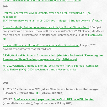
felhasználása az érintett háztartások támogatására (2025 július)
2024
Szakmai szervezetek évvégi üzenete/értékelése a felülvizsgált NEKT (és
kapcsolódó
SKV) folyamatáról és tartalmáról - 2024 dec
Magyar & English policy brief verzió
Green Solidarity: Guiding principles for a truly just Social Climate Fund
/ Európai
civil javaslatok a nemzeti Szociális Klímaterv készítéséhez (2024 október, MTVSZ és
más több hazai civilszervezet is aláírta; hazai döntéshozóknak küldött
kísérőlevele
itt)
Szociális Klímaterv - Útmutató nemzeti döntéshozók számára
(Adelphi, 2023
november tanulmánya magyar fordítása)
A Felújítási Hullám finanszírozása - rövid jelentés (Bankwatch 'Financing the
Renovation Wave' kiadvány magyar verziója), 2024 szept
MTVSZ vélemény a Nemzeti Energia- és Klímaterv (NEKT) Stratégiai Környezeti
Vizsgálatáról (SKV) , 2024 szeptember
,
angol összefoglalóval
2023
Az MTVSZ véleménye a 2023. július 28-án konzultációra bocsátott magyar
REPowerEU-tervezetről:
ITT
(2023 augusztus)
MTVSZ:
Brief assessment paper on the draft HU REPowerEU chapter
(consultative version), English version (11 Aug 2023)