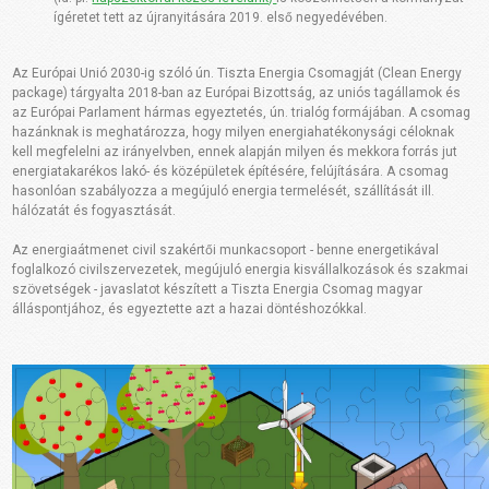
ígéretet tett az újranyitására 2019. első negyedévében.
Az Európai Unió 2030-ig szóló ún. Tiszta Energia Csomagját (Clean Energy
package) tárgyalta 2018-ban az Európai Bizottság, az uniós tagállamok és
az Európai Parlament hármas egyeztetés, ún. trialóg formájában. A csomag
hazánknak is meghatározza, hogy milyen energiahatékonysági céloknak
kell megfelelni az irányelvben, ennek alapján milyen és mekkora forrás jut
energiatakarékos lakó- és középületek építésére, felújítására. A csomag
hasonlóan szabályozza a megújuló energia termelését, szállítását ill.
hálózatát és fogyasztását.
Az energiaátmenet civil szakértői munkacsoport - benne energetikával
foglalkozó civilszervezetek, megújuló energia kisvállalkozások és szakmai
szövetségek - javaslatot készített a Tiszta Energia Csomag magyar
álláspontjához, és egyeztette azt a hazai döntéshozókkal.