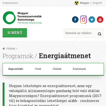
Impresszum
Magyar
English
Az MTVSZ-ről
Bemutatkozunk
Programok
MTVSZ ügyek és események
Tagszervezetek
MENÜ
Akikkel együtt dolgozunk
Átláthatóság
Főoldal
Támogatóink
Energiaátmenet
Programok
CSATLAKOZZ hozzánk!
Elérhetőségeink
Kapcsolódó:
Hírek
Oldalak
Kiadványok
1%
Segítsd a munkánkat!
Adományozz!
Hogyan lehetséges az energiaátmenet, azaz egy
Támogatás
válságálló, klímasemleges gazdaság felé való átállás
Magyarországon? Energiaátmenet programunk (2017-
től) és bekapcsolódási lehetőségei alább - rendszeres
friss hírekkel és anyagokkal.