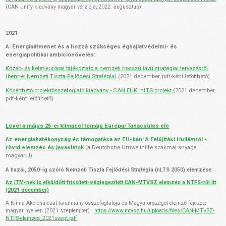
(CAN Unify kiadvány magyar verziója, 2022. augusztus)
2021
A. Energiaátmenet és a hozzá szükséges éghajlatvédelmi- és
energiapolitikai ambíciónövelés:
Közép- és kelet-európai tájékoztató a nemzeti hosszú távú stratégiai tervezésről
(benne: Nemzeti Tiszta Fejlődési Stratégia
) (2021 december, pdf-ként letölthető)
Közérthető projektösszefoglaló kiadvány - CAN EUKI nLTS projekt
(2021 december,
pdf-ként letölthető)
Levél a május 25-ei klímacél témájú Európai Tanácsülés elé
Az energiahatékonyság és támogatása az EU-ban: A Felújítási Hullámról -
rövid elemzés és javaslatok
(a Deutchshe Umwelthilfe szakmai anyaga
magyarul)
A hazai, 2050-ig szóló Nemzeti Tiszta Fejlődési Stratégia (nLTS 2050) elemzése:
Az ITM-nek is elküldött frissített-véglegesített CAN-MTVSZ elemzés a NTFS-ről itt
(2021 december)
A Klíma Akcióhálózat tanulmány összefoglalója és Magyarországot elemző fejezete
magyar nyelven (2021 szeptember) :
https://www.mtvsz.hu/uploads/
files/CAN-MTVSZ-
NTFS-elemzes_
2021szept.pdf