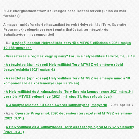
B. Az energiaátmenethez szükséges hazai költési tervek (uniós és más
források):
A magyar uniósforrás-felhasználási tervek (Helyreállítási Terv, Operatív
Programok) véleményezése fenntarthatósági, természet- és
éghajlatvédelmi szempontból
- ÚJ:
a végső, beadott Helyreállítási tervről a MTVSZ előadása a 2021. május
19-i fórumunkon
-
Visszatérés a régihez vagy új irány? Fórum a helyreállítási tervről, május 19.
- A részletes (ápr. közepi) Helyreállítási Terv MTVSZ véleménye rövid
összefoglalója (2021 május 4.)
- A részletes (ápr. közepi) Helyreállítási Terv MTVSZ véleménye mind a 10
komponensre és közleménye (április 29-én)
- A Helyreállítási és Alkalmazkodási Terv Energia komponense 2021 márc.2-i
verziója MTVSZ véleménye (2021. március 31, összefoglalóval)
-
A 3 magyar jelölt az EU Cash Awards kampányhoz, magyarul
- 2021. április 7.
- Az új
Operatív Programok 2020 decemberi tervezeteiről MTVSZ vélemény
(2021.01.31.)
-
A Helyreállítási és Alkalmazkodási Terv összefoglalójáról MTVSZ vélemény
(2021.01.31.)