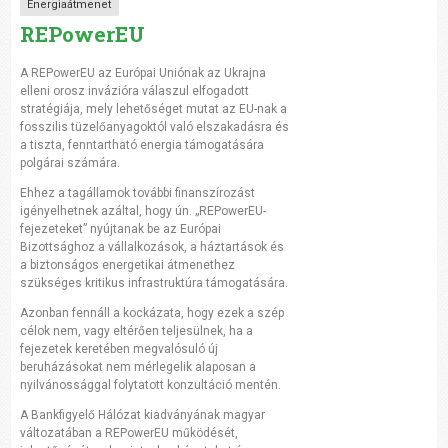
Energiaátmenet
REPowerEU
A REPowerEU az Európai Uniónak az Ukrajna
elleni orosz invázióra válaszul elfogadott
stratégiája, mely lehetőséget mutat az EU-nak a
fosszilis tüzelőanyagoktól való elszakadásra és
a tiszta, fenntartható energia támogatására
polgárai számára.
Ehhez a tagállamok további finanszírozást
igényelhetnek azáltal, hogy ún. „REPowerEU-
fejezeteket” nyújtanak be az Európai
Bizottsághoz a vállalkozások, a háztartások és
a biztonságos energetikai átmenethez
szükséges kritikus infrastruktúra támogatására.
Azonban fennáll a kockázata, hogy ezek a szép
célok nem, vagy eltérően teljesülnek, ha a
fejezetek keretében megvalósuló új
beruházásokat nem mérlegelik alaposan a
nyilvánossággal folytatott konzultáció mentén.
A Bankfigyelő Hálózat kiadványának magyar
változatában a REPowerEU működését,