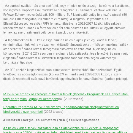
- Az európai szolidaritás arra szólít fel, hogy minden uniós ország - beleértve a korlátozott
költségvetési kapacitással rendelkező országokat is - számára lehetővé kell tenni a
RePowerEU-terv megvalósítását, 100 milliárd EUR kiegészítő uniós finanszírozással (80
milliárd EUR támogatás, 20 milliárd euró hitel). A meglévő Helyreállítási és
Ellenállóképességi eszköz (RRF) felhasználásával a 2022-2027 közötti időszakban
rendelkezésre állnának a források és a fel nem használt RRF-hitelekkel együtt lehetővé
tennék az energiaátmeneti célú beruházások gyors növelését.
- A tagállamoknak felül kell vizsgálniuk az uniós alapok jelenlegi kiadási terveit,
ésminimalizálniuk kell a vissza nem térítendő támogatásokat, miközben maximalizálják
az alternatív finanszírozási támogatási eszközök használatát. A jelenlegi uniós
költségvetés (2021-2027) azonban marginális kiigazításokat tesz lehetővé, és nem nyújt
elegendő finanszírozást a RePowerEU megvalósításához szükséges valamennyi
beruházási típushoz.
- Az RRF eszköz kiegészítése más klímavédelmi bevételekből finanszírozható. Egyik
lehetőség az adósságtörlesztés (kb. évi 2,9 milliárd euró) 2028-2058 között, a szén-
dioxid-árképzésből származó bevételek egy részének felhasználásával (carbon pricing).
MTVSZ vélemény összefoglaló: Költési tervek (Operatív Programok és Helyreállítási
terv) energetikai, éghajlati szempont
ból (2022 tavasz)
Operatív Programok MTVSZ vélemény - éghajlatvédelmi/energiaátmeneti és
biodiverzitás szempontból
(2022 tavasz)
A Nemzeti Energia- és Klímaterv (NEKT) felülvizsgálatához:
Az uniós kiadási tervek hozzájárulása az ambiciózus NEKT-ekhez. A mozgósított
források és a 2030-ig szükséges éghajlatvédelmi beruházási igények összehasonlítása