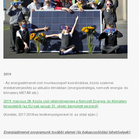
2019
- Az energiaátmenet civil munkacsoport koordinálása, közös szakmai
érdekérvényesítés az aktuális témákban (energiastratégia, nemzeti energia- és
klímaterv, METÁR stb.)
2019. március 28. Közös civil véleményanyag a Nemzeti Energia- és Klímaterv
tervezetéről (az EU-nak január 31. végén benyújtott verzióról)
(Korábbi, 2017-2018-as tevékenységeinket ld. az oldal alján.)
Energiaátmenet programunk további elemei (és bekapcsolódási lehetőségek):