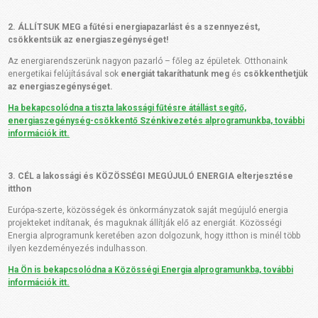
2. ÁLLÍTSUK MEG a fűtési energiapazarlást és a szennyezést,
csökkentsük az energiaszegénységet!
Az energiarendszerünk nagyon pazarló – főleg az épületek. Otthonaink
energetikai felújításával sok
energiát takaríthatunk meg
és
csökkenthetjük
az energiaszegénységet.
Ha bekapcsolódna a tiszta lakossági fűtésre átállást segítő,
energiaszegénység-csökkentő Szénkivezetés alprogramunkba, további
információk itt.
3. CÉL a lakossági és KÖZÖSSÉGI MEGÚJULÓ ENERGIA elterjesztése
itthon
Európa-szerte, közösségek és önkormányzatok saját megújuló energia
projekteket indítanak, és maguknak állítják elő az energiát.
Közösségi
Energia alprogramunk keretében azon dolgozunk, hogy itthon is minél több
ilyen kezdeményezés indulhasson.
Ha Ön is bekapcsolódna a Közösségi Energia alprogramunkba, további
információk itt.