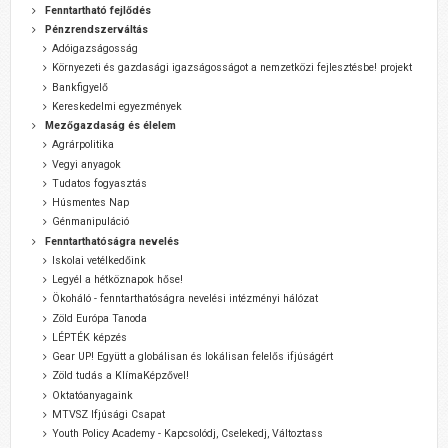
Fenntartható fejlődés
Pénzrendszerváltás
Adóigazságosság
Környezeti és gazdasági igazságosságot a nemzetközi fejlesztésbe! projekt
Bankfigyelő
Kereskedelmi egyezmények
Mezőgazdaság és élelem
Agrárpolitika
Vegyi anyagok
Tudatos fogyasztás
Húsmentes Nap
Génmanipuláció
Fenntarthatóságra nevelés
Iskolai vetélkedőink
Legyél a hétköznapok hőse!
Ökoháló - fenntarthatóságra nevelési intézményi hálózat
Zöld Európa Tanoda
LÉPTÉK képzés
Gear UP! Együtt a globálisan és lokálisan felelős ifjúságért
Zöld tudás a KlímaKépzővel!
Oktatóanyagaink
MTVSZ Ifjúsági Csapat
Youth Policy Academy - Kapcsolódj, Cselekedj, Változtass