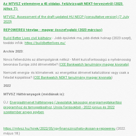
Az MTVSZ véleménye a 45 oldalas, felülvizsgált NEKT-tervezetről (2023.
július 7.)
MTVSZ: Assessment of the draft updated HU NECP (consultative version) (7 July
2023)
REPOWEREU ténylap - magyar összefoglaló (2023 március)
Build Better Lives civil kiáltvány
- Jobb épületek ma, jobb életek holnap (2023 szept),
további infók:
https://buildbetterlives.eu/
Archív 2023:
Nincs fellendülés az állampolgárok nélkül - Miért kulcsfontosságú a nyilvánosság
bevonása Európa zöld átmenetébe? (
CEE Bankwatch tanulmány magyar kivonata)
Nemzeti energia- és klímatervek: az energetikai átmenet katalizátorai vagy csak a
feladat kipipálása? (
CEE Bankwatch NEKT tanulmány magyar kivonata
)
2022
MTVSZ Háttéranyagok (médiának is):
ÚJ:
Energiaátmenet háttéranyag (Javaslatok lakossági energiamegtakarítási
programhoz és támogatásához, Uniós forrásokból - 2022 június és 2022
szeptember anyag egyben
https://mtvsz.hu/hirek/2022/05/igy-finanszirozhato-okosan-a-repowereu
(2022.
május 18.)