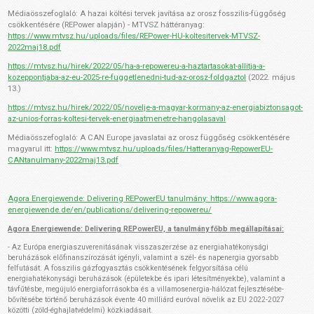
Médiaösszefoglaló: A hazai költési tervek javítása az orosz fosszilis-függőség
csökkentésére (REPower alapján) - MTVSZ háttéranyag:
https://www.mtvsz.hu/uploads/files/REPower-HU-koltesitervek-MTVSZ-
2022maj18.pdf
https://mtvsz.hu/hirek/2022/05/ha-a-repowereu-a-haztartasokat-allitja-a-
kozeppontjaba-az-eu-2025-re-fuggetlenedni-tud-az-orosz-foldgaztol
(2022. május
13.)
https://mtvsz.hu/hirek/2022/05/novelje-a-magyar-kormany-az-energiabiztonsagot-
az-unios-forras-koltesi-tervek-energiaatmenetre-hangolasaval
Médiaösszefoglaló: A CAN Europe javaslatai az orosz függőség csökkentésére
magyarul itt:
https://www.mtvsz.hu/uploads/files/Hatteranyag-RepowerEU-
CANtanulmany-2022maj13.pdf
Agora Energiewende: Delivering REPowerEU tanulmány:
https://www.agora-
energiewende.de/en/publications/delivering-repowereu/
Agora Energiewende: Delivering REPowerEU, a tanulmány főbb megállapításai:
- Az Európa energiaszuverenitásának visszaszerzése az energiahatékonysági
beruházások előfinanszírozását igényli, valamint a szél- és napenergia gyorsabb
felfutását. A fosszilis gázfogyasztás csökkentésének felgyorsítása célú
energiahatékonysági beruházások (épületekbe és ipari létesítményekbe), valamint a
távfűtésbe, megújuló energiaforrásokba és a villamosenergia-hálózat fejlesztésébe-
bővítésébe történő beruházások évente 40 milliárd euróval növelik az EU 2022-2027
közötti (zöld-éghajlatvédelmi) közkiadásait.