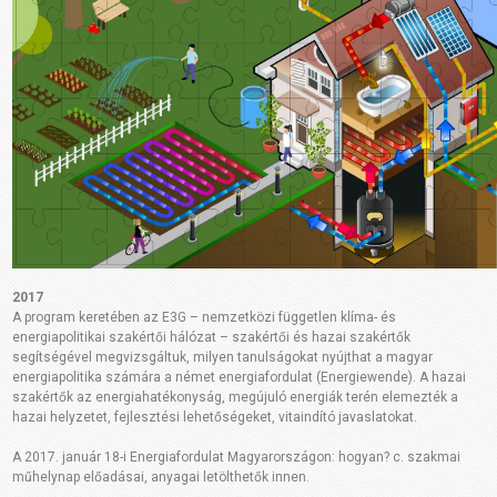
2017
A program keretében az E3G – nemzetközi független klíma- és
energiapolitikai szakértői hálózat – szakértői és hazai szakértők
segítségével megvizsgáltuk, milyen tanulságokat nyújthat a magyar
energiapolitika számára a német energiafordulat (Energiewende). A hazai
szakértők az energiahatékonyság, megújuló energiák terén elemezték a
hazai helyzetet, fejlesztési lehetőségeket, vitaindító javaslatokat.
A 2017. január 18-i Energiafordulat Magyarországon: hogyan? c. szakmai
műhelynap előadásai, anyagai letölthetők innen.