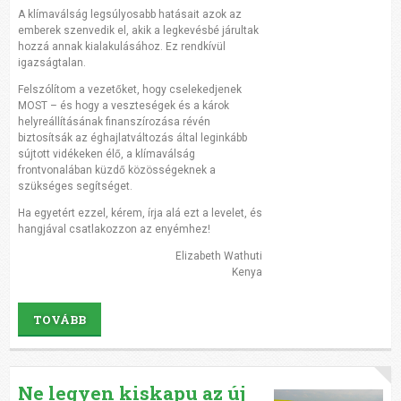
A klímaválság legsúlyosabb hatásait azok az
emberek szenvedik el, akik a legkevésbé járultak
hozzá annak kialakulásához. Ez rendkívül
igazságtalan.
Felszólítom a vezetőket, hogy cselekedjenek
MOST – és hogy a veszteségek és a károk
helyreállításának finanszírozása révén
biztosítsák az éghajlatváltozás által leginkább
sújtott vidékeken élő, a klímaválság
frontvonalában küzdő közösségeknek a
szükséges segítséget.
Ha egyetért ezzel, kérem, írja alá ezt a levelet, és
hangjával csatlakozzon az enyémhez!
Elizabeth Wathuti
Kenya
TOVÁBB
Ne legyen kiskapu az új