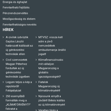
Energia és éghajlat
Fenntartható fejlődés
Pénzrendszerváltás
Mezőgazdaság és élelem
Fenntarthatóságra nevelés
HÍREK
A civilek üdvözlik
MTVSZ: vissza kell
Gajdos László
adni a jövő
határozott kiállását az
nemzedékek
új génkezelési
ombudsmanja önálló
technikák ellen
jogait!
Civil szervezetek
Klímafinanszírozás:
Magyar Péterhez
mit vállaljon
fordultak az új
Magyarország a
génkezelési
globális
technikák ügyében
igazságosságért?
Legyen teljes a kép a
Fiatalok
repülésről!
Magyarország új
Fotópályázat
klímatörvényéért!
250 esernyőből
Nyissunk ernyőt a
formálták meg a
jövőért! Békés kiállás
„KLÍMATÖRVÉNYT!"
az új klímatörvényért
feliratot a
Váratlan törés a