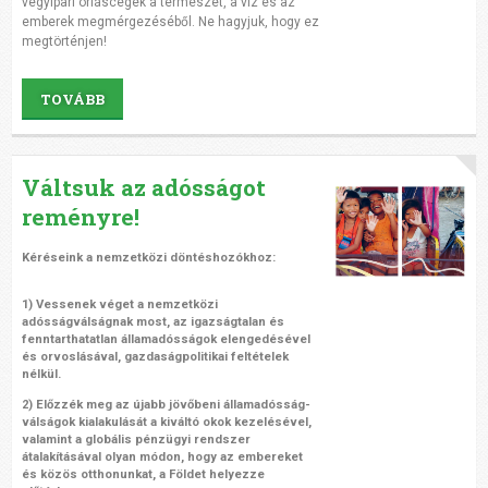
vegyipari óriáscégek a természet, a víz és az
emberek megmérgezéséből. Ne hagyjuk, hogy ez
megtörténjen!
TOVÁBB
Váltsuk az adósságot
reményre!
Kéréseink
a nemzetközi döntéshozókhoz:
1) Vessenek véget a nemzetközi
adósságválságnak most, az igazságtalan és
fenntarthatatlan államadósságok elengedésével
és orvoslásával, gazdaságpolitikai feltételek
nélkül.
2) Előzzék meg az újabb jövőbeni államadósság-
válságok kialakulását a kiváltó okok kezelésével,
valamint a globális pénzügyi rendszer
átalakításával olyan módon, hogy az embereket
és közös otthonunkat, a Földet helyezze