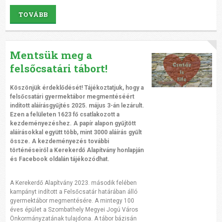
TOVÁBB
Mentsük meg a
felsőcsatári tábort!
Köszönjük érdeklődését! Tájékoztatjuk, hogy a
felsőcsatári gyermektábor megmentéséért
indított aláírásgyűjtés 2025. május 3-án lezárult.
Ezen a felületen 1623 fő csatlakozott a
kezdeményezéshez. A papír alapon gyűjtött
aláírásokkal együtt több, mint 3000 aláírás gyűlt
össze. A kezdeményezés további
történéseiről a Kerekerdő Alapítvány honlapján
és Facebook oldalán tájékozódhat.
A Kerekerdő Alapítvány 2023. második felében
kampányt indított a Felsőcsatár határában álló
gyermektábor megmentésére. A mintegy 100
éves épület a Szombathely Megyei Jogú Város
Önkormányzatának tulajdona. A tábor bázisán