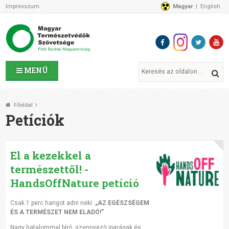
Impresszum
Magyar
English
Az MTVSZ-ről
Bemutatkozunk
Programok
MTVSZ ügyek és események
Tagszervezetek
MENÜ
Akikkel együtt dolgozunk
Átláthatóság
Főoldal
Támogatóink
Petíciók
CSATLAKOZZ hozzánk!
Elérhetőségeink
El a kezekkel a
1%
Segítsd a munkánkat!
természettől! -
HandsOffNature petíció
Adományozz!
Támogatás
Csak 1 perc hangot adni neki:
„AZ EGÉSZSÉGEM
ÉS A TERMÉSZET NEM ELADÓ!”
Nagy hatalommal bíró, szennyező iparágak és