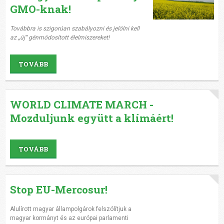
GMO-knak!
Továbbra is szigorúan szabályozni és jelölni kell
az „új” génmódosított
élelmiszereket!
TOVÁBB
WORLD CLIMATE MARCH -
Mozduljunk együtt a klímáért!
TOVÁBB
Stop EU-Mercosur!
Alulírott magyar állampolgárok felszólítjuk a
magyar kormányt és az európai parlamenti