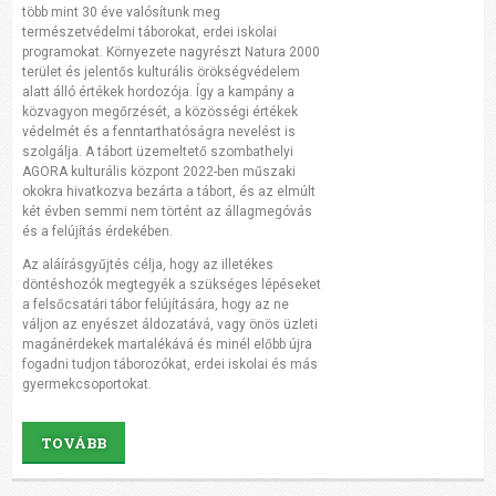
több mint 30 éve valósítunk meg
természetvédelmi táborokat, erdei iskolai
programokat. Környezete nagyrészt Natura 2000
terület és jelentős kulturális örökségvédelem
alatt álló értékek hordozója. Így a kampány a
közvagyon megőrzését, a közösségi értékek
védelmét és a fenntarthatóságra nevelést is
szolgálja. A tábort üzemeltető szombathelyi
AGORA kulturális központ 2022-ben műszaki
okokra hivatkozva bezárta a tábort, és az elmúlt
két évben semmi nem történt az állagmegóvás
és a felújítás érdekében.
Az aláírásgyűjtés célja, hogy az illetékes
döntéshozók megtegyék a szükséges lépéseket
a felsőcsatári tábor felújítására, hogy az ne
váljon az enyészet áldozatává, vagy önös üzleti
magánérdekek martalékává és minél előbb újra
fogadni tudjon táborozókat, erdei iskolai és más
gyermekcsoportokat.
TOVÁBB