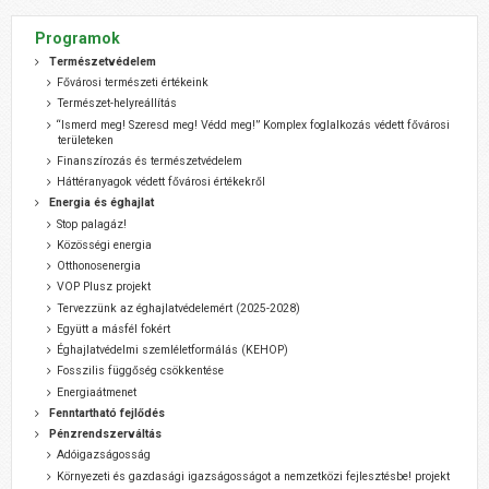
Programok
Természetvédelem
Fővárosi természeti értékeink
Természet-helyreállítás
“Ismerd meg! Szeresd meg! Védd meg!” Komplex foglalkozás védett fővárosi
területeken
Finanszírozás és természetvédelem
Háttéranyagok védett fővárosi értékekről
Energia és éghajlat
Stop palagáz!
Közösségi energia
Otthonosenergia
VOP Plusz projekt
Tervezzünk az éghajlatvédelemért (2025-2028)
Együtt a másfél fokért
Éghajlatvédelmi szemléletformálás (KEHOP)
Fosszilis függőség csökkentése
Energiaátmenet
Fenntartható fejlődés
Pénzrendszerváltás
Adóigazságosság
Környezeti és gazdasági igazságosságot a nemzetközi fejlesztésbe! projekt