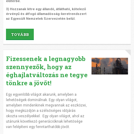
előtérbe.
3) Hozzanak létre egy állandó, átlátható, kötelező
érvényű és átfogó államadósság-keretrendszert
az Egyesült Nemzetek Szervezetén belül.
TOVÁBB
Fizessenek a legnagyobb
szennyezők, hogy az
éghajlatváltozás ne tegye
tönkre a jövőt!
Egy egyenlőbb világot akarunk, amelyben a
lehetőségek dominálnak. Egy olyan világot,
amelyben mindenkinek megvannak az eszközei,
hogy megküzdjön a szélsőséges időjárás
okozta veszélyekkel. Egy olyan világot, ahol az
utánunk következő generációknak lehetősége
van felépíteni egy fenntarthatóbb jövőt.