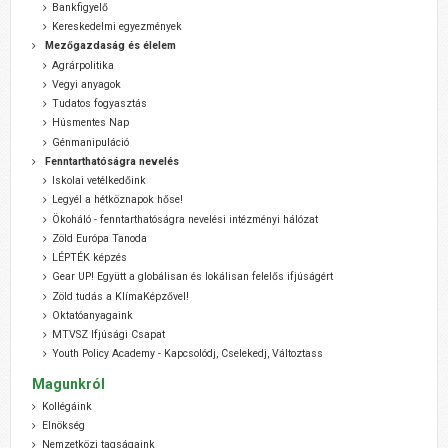
Bankfigyelő
Kereskedelmi egyezmények
Mezőgazdaság és élelem
Agrárpolitika
Vegyi anyagok
Tudatos fogyasztás
Húsmentes Nap
Génmanipuláció
Fenntarthatóságra nevelés
Iskolai vetélkedőink
Legyél a hétköznapok hőse!
Ökoháló - fenntarthatóságra nevelési intézményi hálózat
Zöld Európa Tanoda
LÉPTÉK képzés
Gear UP! Együtt a globálisan és lokálisan felelős ifjúságért
Zöld tudás a KlímaKépzővel!
Oktatóanyagaink
MTVSZ Ifjúsági Csapat
Youth Policy Academy - Kapcsolódj, Cselekedj, Változtass
Magunkról
Kollégáink
Elnökség
Nemzetközi tagságaink