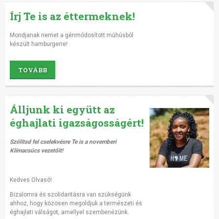
Írj Te is az éttermeknek!
Mondjanak nemet a génmódosított műhúsból
készült hamburgerre!
TOVÁBB
Álljunk ki együtt az
éghajlati igazságosságért!
Szólítsd fel cselekvésre Te is a novemberi
Klímacsúcs vezetőit!
Kedves Olvasó!
Bizalomra és szolidaritásra van szükségünk
ahhoz, hogy közösen megoldjuk a természeti és
éghajlati válságot, amellyel szembenézünk.