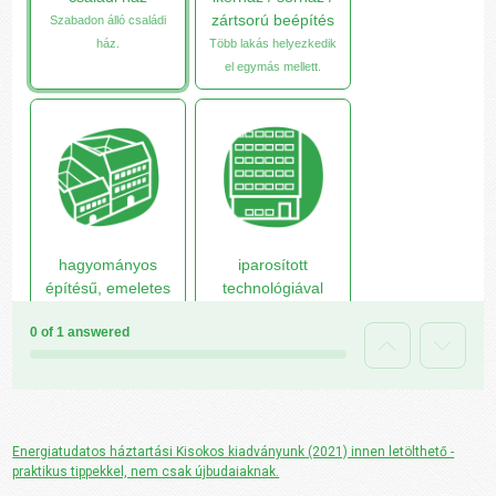
Energiatudatos háztartási Kisokos kiadványunk (2021) innen letölthető -
praktikus tippekkel, nem csak újbudaiaknak.