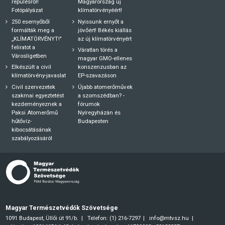
repülésről!
Magyarország új
Fotópályázat
klímatörvényéért!
250 esernyőből
Nyissunk ernyőt a
formálták meg a
jövőért! Békés kiállás
„KLÍMATÖRVÉNYT!"
az új klímatörvényért
feliratot a
Váratlan törés a
Városligetben
magyar GMO-ellenes
Elkészült a civil
konszenzusban az
klímatörvény-javaslat
EP-szavazáson
Civil szervezetek
Újabb atomerőművek
szakmai egyeztetést
a szomszédban? -
kezdeményeznek a
fórumok
Paksi Atomerőmű
Nyíregyházán és
hűtővíz-
Budapesten
kibocsátásának
szabályozásáról
Magyar Természetvédők Szövetsége
1091 Budapest, Üllői út 91/b.
Telefon: (1) 216-7297
info@mtvsz.hu