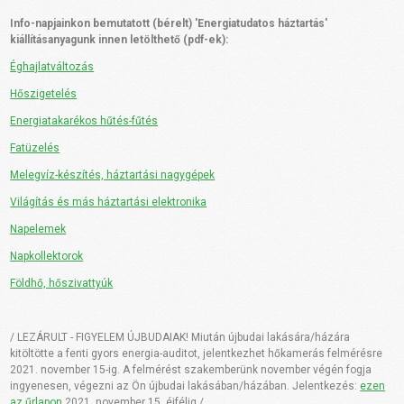
Info-napjainkon bemutatott (bérelt) 'Energiatudatos háztartás'
kiállításanyagunk innen letölthető (pdf-ek):
Éghajlatváltozás
Hőszigetelés
Energiatakarékos hűtés-fűtés
Fatüzelés
Melegvíz-készítés, háztartási nagygépek
Világítás és más háztartási elektronika
Napelemek
Napkollektorok
Földhő, hőszivattyúk
/ LEZÁRULT - FIGYELEM ÚJBUDAIAK! Miután újbudai lakására/házára
kitöltötte a fenti gyors energia-auditot, jelentkezhet hőkamerás felmérésre
2021. november 15-ig. A felmérést szakemberünk november végén fogja
ingyenesen, végezni az Ön újbudai lakásában/házában. Jelentkezés:
ezen
az űrlapon
2021. november 15. éjfélig./