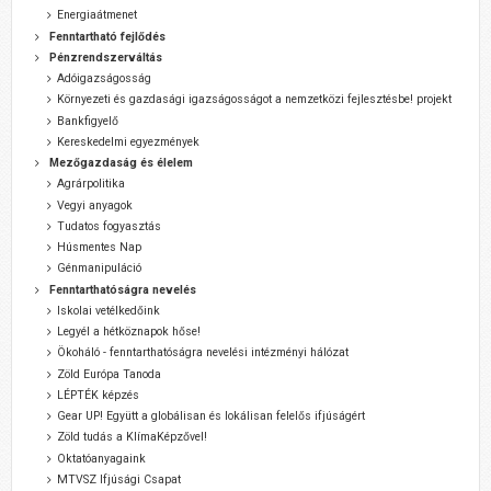
Energiaátmenet
Fenntartható fejlődés
Pénzrendszerváltás
Adóigazságosság
Környezeti és gazdasági igazságosságot a nemzetközi fejlesztésbe! projekt
Bankfigyelő
Kereskedelmi egyezmények
Mezőgazdaság és élelem
Agrárpolitika
Vegyi anyagok
Tudatos fogyasztás
Húsmentes Nap
Génmanipuláció
Fenntarthatóságra nevelés
Iskolai vetélkedőink
Legyél a hétköznapok hőse!
Ökoháló - fenntarthatóságra nevelési intézményi hálózat
Zöld Európa Tanoda
LÉPTÉK képzés
Gear UP! Együtt a globálisan és lokálisan felelős ifjúságért
Zöld tudás a KlímaKépzővel!
Oktatóanyagaink
MTVSZ Ifjúsági Csapat