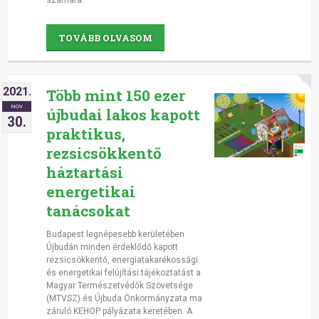
számára.
TOVÁBB OLVASOM
2021.
Több mint 150 ezer
NOV
újbudai lakos kapott
30.
praktikus,
rezsicsökkentő
háztartási
energetikai
tanácsokat
Budapest legnépesebb kerületében
Újbudán minden érdeklődő kapott
rezsicsökkentő, energiatakarékossági
és energetikai felújítási tájékoztatást a
Magyar Természetvédők Szövetsége
(MTVSZ) és Újbuda Önkormányzata ma
záruló KEHOP pályázata keretében. A