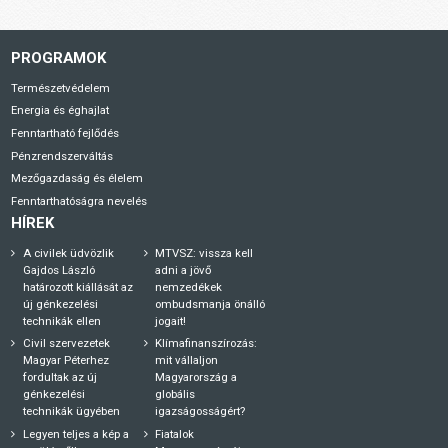
PROGRAMOK
Természetvédelem
Energia és éghajlat
Fenntartható fejlődés
Pénzrendszerváltás
Mezőgazdaság és élelem
Fenntarthatóságra nevelés
HÍREK
A civilek üdvözlik
MTVSZ: vissza kell
Gajdos László
adni a jövő
határozott kiállását az
nemzedékek
új génkezelési
ombudsmanja önálló
technikák ellen
jogait!
Civil szervezetek
Klímafinanszírozás:
Magyar Péterhez
mit vállaljon
fordultak az új
Magyarország a
génkezelési
globális
technikák ügyében
igazságosságért?
Legyen teljes a kép a
Fiatalok