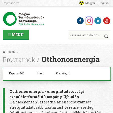
Impresszum
Magyar
English
Az MTVSZ-ről
Bemutatkozunk
Programok
MTVSZ ügyek és események
Tagszervezetek
MENÜ
Akikkel együtt dolgozunk
Átláthatóság
Főoldal
Támogatóink
Otthonosenergia
Programok
CSATLAKOZZ hozzánk!
Elérhetőségeink
Kapcsolódó:
Hírek
Kiadványok
1%
Segítsd a munkánkat!
Adományozz!
Otthonos energia - energiatudatossági
Támogatás
szemléletformáló kampány Újbudán
Ha csökkenteni szeretné az energiaszámlát,
energiatudatosabb háztartást vezetne, esetleg
felújítást tervez, jó helyen jár. Az alábbi háztartási