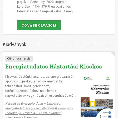
projekt a Széchenyi 2020 program
keretében 4 844 970 Ft európai uniós
támogatás segítségével valósult meg.
TOVÁBB OLVASOM
Kiadványok
Otthonosenergia
Energiatudatos Háztartási Kisokos
Kisokos füzetünk hasznos, az energiaszámlán
spórolós tippekkel; tanácsok energetikai
felújításhoz: hőszigeteléshez,
fűtéskorszerűsítéshez; napelemek,
napkollektorok vagy hőszivattyú beruházás előtt.
Készült az Energiafordulat – Lakossági
energiatudatossági szemléletformáló kampány
Újbudán (KEHOP-5.4.1-16-2016-00828 )
pályázatunk keretében.