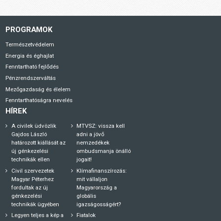
PROGRAMOK
Természetvédelem
Energia és éghajlat
Fenntartható fejlődés
Pénzrendszerváltás
Mezőgazdaság és élelem
Fenntarthatóságra nevelés
HÍREK
A civilek üdvözlik
MTVSZ: vissza kell
Gajdos László
adni a jövő
határozott kiállását az
nemzedékek
új génkezelési
ombudsmanja önálló
technikák ellen
jogait!
Civil szervezetek
Klímafinanszírozás:
Magyar Péterhez
mit vállaljon
fordultak az új
Magyarország a
génkezelési
globális
technikák ügyében
igazságosságért?
Legyen teljes a kép a
Fiatalok