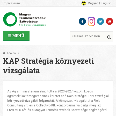
Impresszum
Magyar
English
Az MTVSZ-ről
Bemutatkozunk
Programok
MTVSZ ügyek és események
Tagszervezetek
MENÜ
Akikkel együtt dolgozunk
Átláthatóság
Főoldal
Támogatóink
KAP Stratégia környezeti
CSATLAKOZZ hozzánk!
vizsgálata
Elérhetőségeink
1%
Segítsd a munkánkat!
Az Agrárminisztérium elindította a 2023-2027 közötti közös
Adományozz!
agrárpolitika támogatásainak keretet adó KAP Stratégiai Terv
stratégiai
Támogatás
környezeti vizsgálati folyamatát.
A környezeti vizsgálatot a Field
Consulting Zrt. és a Collectivo Kft. konzorciuma valósítja meg, az
ENVI-MED Kft. és a Magyar Természetvédők Szövetsége segítségével.