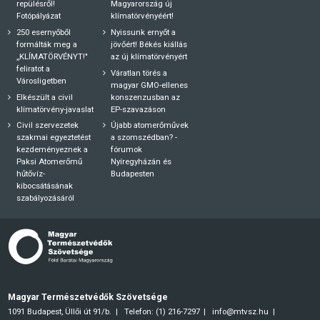
repülésről!
Magyarország új
Fotópályázat
klímatörvényéért!
250 esernyőből
Nyissunk ernyőt a
formálták meg a
jövőért! Békés kiállás
„KLÍMATÖRVÉNYT!"
az új klímatörvényért
feliratot a
Váratlan törés a
Városligetben
magyar GMO-ellenes
Elkészült a civil
konszenzusban az
klímatörvény-javaslat
EP-szavazáson
Civil szervezetek
Újabb atomerőművek
szakmai egyeztetést
a szomszédban? -
kezdeményeznek a
fórumok
Paksi Atomerőmű
Nyíregyházán és
hűtővíz-
Budapesten
kibocsátásának
szabályozásáról
Magyar Természetvédők Szövetsége
1091 Budapest, Üllői út 91/b.
Telefon: (1) 216-7297
info@mtvsz.hu