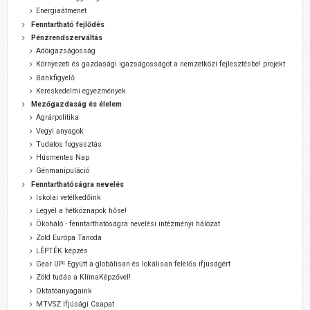
Energiaátmenet
Fenntartható fejlődés
Pénzrendszerváltás
Adóigazságosság
Környezeti és gazdasági igazságosságot a nemzetközi fejlesztésbe! projekt
Bankfigyelő
Kereskedelmi egyezmények
Mezőgazdaság és élelem
Agrárpolitika
Vegyi anyagok
Tudatos fogyasztás
Húsmentes Nap
Génmanipuláció
Fenntarthatóságra nevelés
Iskolai vetélkedőink
Legyél a hétköznapok hőse!
Ökoháló - fenntarthatóságra nevelési intézményi hálózat
Zöld Európa Tanoda
LÉPTÉK képzés
Gear UP! Együtt a globálisan és lokálisan felelős ifjúságért
Zöld tudás a KlímaKépzővel!
Oktatóanyagaink
MTVSZ Ifjúsági Csapat