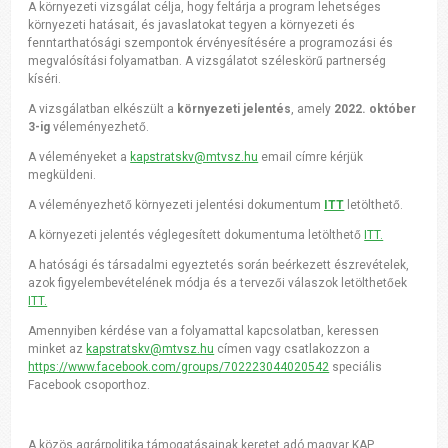
A környezeti vizsgálat célja, hogy feltárja a program lehetséges
környezeti hatásait, és javaslatokat tegyen a környezeti és
fenntarthatósági szempontok érvényesítésére a programozási és
megvalósítási folyamatban. A vizsgálatot széleskörű partnerség
kíséri.
A vizsgálatban elkészült a
környezeti jelentés
, amely
2022. október
3-ig
véleményezhető.
A véleményeket a
kapstratskv@mtvsz.hu
email címre kérjük
megküldeni.
A véleményezhető környezeti jelentési dokumentum
ITT
letölthető.
A környezeti jelentés véglegesített dokumentuma letölthető
ITT.
A hatósági és társadalmi egyeztetés során beérkezett észrevételek,
azok figyelembevételének módja és a tervezői válaszok letölthetőek
ITT.
Amennyiben kérdése van a folyamattal kapcsolatban, keressen
minket az
kapstratskv@mtvsz.hu
címen vagy csatlakozzon a
https://www.facebook.com/groups/702223044020542
speciális
Facebook csoporthoz.
A közös agrárpolitika támogatásainak keretet adó magyar KAP