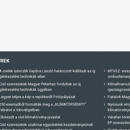
ÍREK
A civilek üdvözlik Gajdos László határozott kiállását az új
MTVSZ: vissz
génkezelési technikák ellen
ombudsmanja 
Civil szervezetek Magyar Péterhez fordultak az új
Klímafinanszí
génkezelési technikák ügyében
igazságossá
Legyen teljes a kép a repülésről! Fotópályázat
Fiatalok Magy
250 esernyőből formálták meg a „KLÍMATÖRVÉNYT!"
Nyissunk erny
feliratot a Városligetben
klímatörvényé
Elkészült a civil klímatörvény-javaslat
Váratlan tör
EP-szavazás
Civil szervezetek szakmai egyeztetést kezdeményeznek