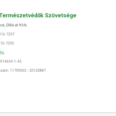
 Természetvédők Szövetsége
t, Üllői út 91/b.
 216-7297
 216-7295
.hu
9014654-1-43
zám: 11709002 - 20120887