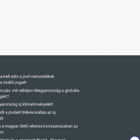
a kell adni a jövő nemzedékek
önálló jogait!
rozás: mit vállaljon Magyarország a globális
gért?
arország új klímatörvényéért!
őt a jövőért! Békés kiállás az új
rt
és a magyar GMO-ellenes konszenzusban az
on