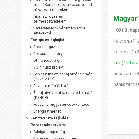
meg!” Komplex foglalkozás védett
fővárosi területeken
Finanszírozás és
Magyar
természetvédelem
Háttéranyagok védett fővárosi
1091 Budapes
értékekről
Energia és éghajlat
Telefon: (1)
Stop palagáz!
Telefax: (1)
Közösségi energia
Otthonosenergia
info@mtvsz
VOP Plusz projekt
adószám: 1
Tervezzünk az éghajlatvédelemért
(2025-2028)
bankszámlas
Együtt a másfél fokért
Éghajlatvédelmi szemléletformálás
(KEHOP)
Fosszilis függőség csökkentése
Energiaátmenet
Fenntartható fejlődés
Pénzrendszerváltás
Adóigazságosság
Környezeti és gazdasági