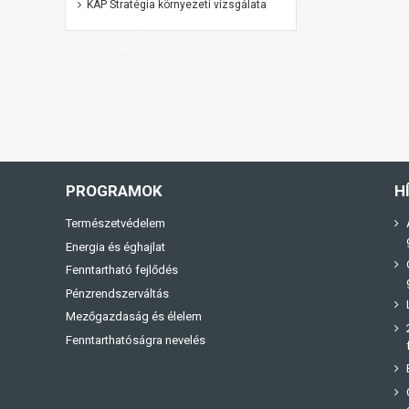
KAP Stratégia környezeti vizsgálata
PROGRAMOK
H
Természetvédelem
Energia és éghajlat
Fenntartható fejlődés
Pénzrendszerváltás
Mezőgazdaság és élelem
Fenntarthatóságra nevelés