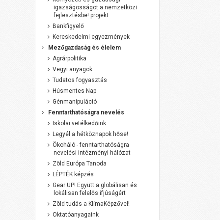
igazságosságot a nemzetközi
fejlesztésbe! projekt
Bankfigyelő
Kereskedelmi egyezmények
Mezőgazdaság és élelem
Agrárpolitika
Vegyi anyagok
Tudatos fogyasztás
Húsmentes Nap
Génmanipuláció
Fenntarthatóságra nevelés
Iskolai vetélkedőink
Legyél a hétköznapok hőse!
Ökoháló - fenntarthatóságra
nevelési intézményi hálózat
Zöld Európa Tanoda
LÉPTÉK képzés
Gear UP! Együtt a globálisan és
lokálisan felelős ifjúságért
Zöld tudás a KlímaKépzővel!
Oktatóanyagaink