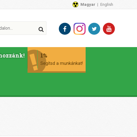
Magyar
English
hozzánk!
1%
Segítsd a munkánkat!