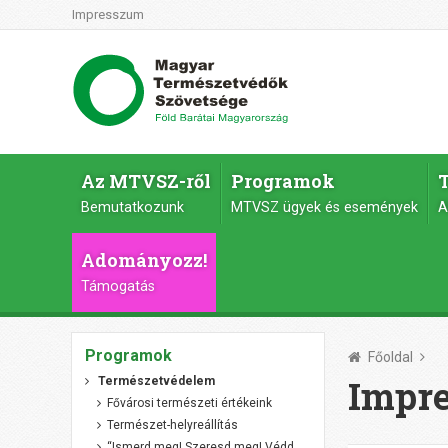
Impresszum
Az MTVSZ-ről
Programok
Bemutatkozunk
MTVSZ ügyek és események
A
Adományozz!
Támogatás
Programok
Főoldal
Impr
Természetvédelem
Fővárosi természeti értékeink
Természet-helyreállítás
“Ismerd meg! Szeresd meg! Védd