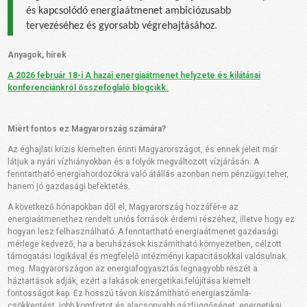
és kapcsolódó energiaátmenet ambiciózusabb
tervezéséhez
és
gyorsabb végrehajtásához.
Anyagok, hírek
A 2026 február 18-i A hazai energiaátmenet helyzete és kilátásai
konferenciánkról összefoglaló blogcikk.
Miért fontos ez Magyarország számára?
Az éghajlati krízis kiemelten érinti Magyarországot, és ennek jeleit már
látjuk a nyári vízhiányokban és a folyók megváltozott vízjárásán. A
fenntartható energiahordozókra való átállás azonban nem pénzügyi teher,
hanem jó gazdasági befektetés.
A következő hónapokban dől el, Magyarország hozzáfér-e az
energiaátmenethez rendelt uniós források érdemi részéhez, illetve hogy ez
hogyan lesz felhasználható. A fenntartható energiaátmenet gazdasági
mérlege kedvező, ha a beruházások kiszámítható környezetben, célzott
támogatási logikával és megfelelő intézményi kapacitásokkal valósulnak
meg. Magyarországon az energiafogyasztás legnagyobb részét a
háztartások adják, ezért a lakások energetikai felújítása kiemelt
fontosságot kap. Ez hosszú távon kiszámítható energiaszámla-
csökkentést, jobb komfortot és alacsonyabb gázfüggőséget, energetikai