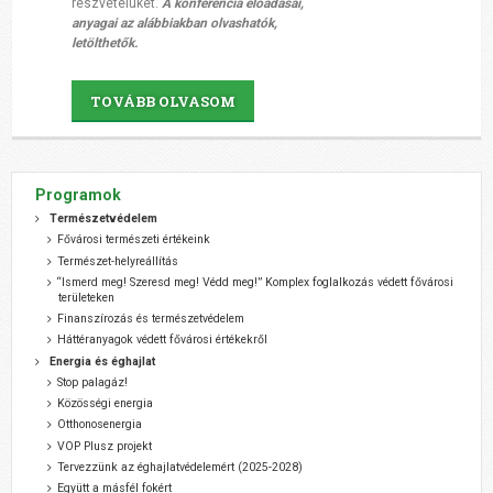
részvételüket.
A konferencia előadásai,
anyagai az alábbiakban olvashatók,
letölthetők.
TOVÁBB OLVASOM
Programok
Természetvédelem
Fővárosi természeti értékeink
Természet-helyreállítás
“Ismerd meg! Szeresd meg! Védd meg!” Komplex foglalkozás védett fővárosi
területeken
Finanszírozás és természetvédelem
Háttéranyagok védett fővárosi értékekről
Energia és éghajlat
Stop palagáz!
Közösségi energia
Otthonosenergia
VOP Plusz projekt
Tervezzünk az éghajlatvédelemért (2025-2028)
Együtt a másfél fokért