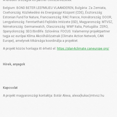
Belgium: BOND BETER LEEFMILIEU VLAANDEREN, Bulgária: Za Zemiata,
Csehország: Közlekedési és Energiaügyi Központ (CDE), Észtország:
Estonian Fund for Nature, Franciaország: RAC France, Horvátország: DOOR,
Lengyelország: Fenntartható Fejlődés Intézete (ISD), Magyarország: MTVSZ,
Németország: Germanwatch, Olaszország: WWF Italia, Portugália: ZERO,
Spanyolország: SEO/Birdlife. Szlovénia: FOCUS. Valamennyi projektpartner
tagja az európai Klíma Akcióhálózatnak (Climate Action Network, CAN
Europe), amelynek titkársága koordinálja a projektet.
A projekt közös honlapja itt érhető el:
https://plan4climate.caneurope.org/
Hírek, anyagok
Kapcsolat
A projekt magyarországi kontaktja: Botár Alexa, alexa(kukac)mtvsz.hu