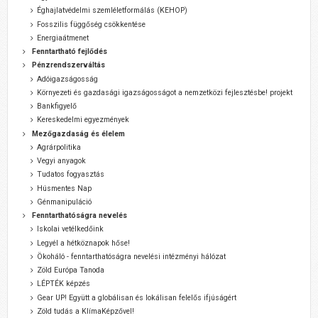
Éghajlatvédelmi szemléletformálás (KEHOP)
Fosszilis függőség csökkentése
Energiaátmenet
Fenntartható fejlődés
Pénzrendszerváltás
Adóigazságosság
Környezeti és gazdasági igazságosságot a nemzetközi fejlesztésbe! projekt
Bankfigyelő
Kereskedelmi egyezmények
Mezőgazdaság és élelem
Agrárpolitika
Vegyi anyagok
Tudatos fogyasztás
Húsmentes Nap
Génmanipuláció
Fenntarthatóságra nevelés
Iskolai vetélkedőink
Legyél a hétköznapok hőse!
Ökoháló - fenntarthatóságra nevelési intézményi hálózat
Zöld Európa Tanoda
LÉPTÉK képzés
Gear UP! Együtt a globálisan és lokálisan felelős ifjúságért
Zöld tudás a KlímaKépzővel!