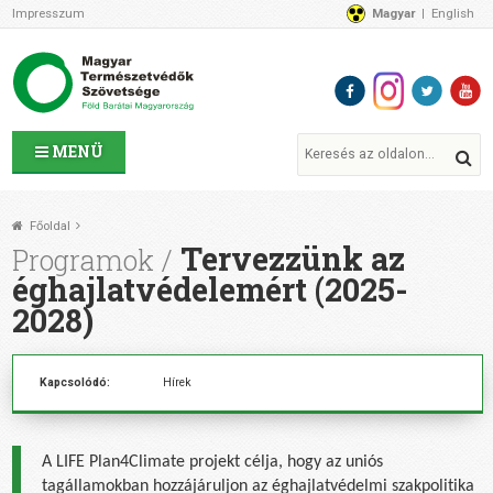
Impresszum
Magyar
English
Az MTVSZ-ről
Bemutatkozunk
Programok
MTVSZ ügyek és események
Tagszervezetek
MENÜ
Akikkel együtt dolgozunk
Átláthatóság
Főoldal
Támogatóink
Tervezzünk az
Programok
CSATLAKOZZ hozzánk!
éghajlatvédelemért (2025-
Elérhetőségeink
2028)
1%
Segítsd a munkánkat!
Kapcsolódó:
Hírek
Adományozz!
Támogatás
A
LIFE Plan4Climate projekt célja, hogy
az uniós
tagállamokban
hozzájáruljon az éghajlat
védelmi szakp
olitika