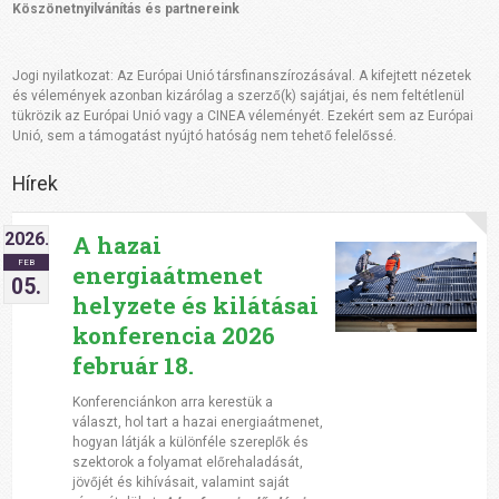
Köszönetnyilvánítás és partnereink
Jogi nyilatkozat: Az Európai Unió társfinanszírozásával. A kifejtett nézetek
és vélemények azonban kizárólag a szerző(k) sajátjai, és nem feltétlenül
tükrözik az Európai Unió vagy a CINEA véleményét. Ezekért sem az Európai
Unió, sem a támogatást nyújtó hatóság nem tehető felelőssé.
Hírek
2026.
A hazai
FEB
energiaátmenet
05.
helyzete és kilátásai
konferencia 2026
február 18.
Konferenciánkon arra kerestük a
választ, hol tart a hazai energiaátmenet,
hogyan látják a különféle szereplők és
szektorok a folyamat előrehaladását,
jövőjét és kihívásait, valamint saját