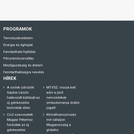
PROGRAMOK
Természetvédelem
Energia és éghajlat
Fenntartható fejlődés
Pénzrendszerváltás
Mezőgazdaság és élelem
Fenntarthatóságra nevelés
HÍREK
A civilek üdvözlik
MTVSZ: vissza kell
Gajdos László
adni a jövő
határozott kiállását az
nemzedékek
új génkezelési
ombudsmanja önálló
technikák ellen
jogait!
Civil szervezetek
Klímafinanszírozás:
Magyar Péterhez
mit vállaljon
fordultak az új
Magyarország a
génkezelési
globális