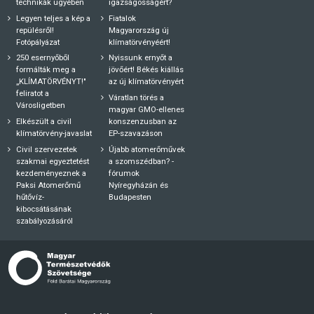
technikák ügyében
igazságosságért?
Legyen teljes a kép a
Fiatalok
repülésről!
Magyarország új
Fotópályázat
klímatörvényéért!
250 esernyőből
Nyissunk ernyőt a
formálták meg a
jövőért! Békés kiállás
„KLÍMATÖRVÉNYT!"
az új klímatörvényért
feliratot a
Váratlan törés a
Városligetben
magyar GMO-ellenes
Elkészült a civil
konszenzusban az
klímatörvény-javaslat
EP-szavazáson
Civil szervezetek
Újabb atomerőművek
szakmai egyeztetést
a szomszédban? -
kezdeményeznek a
fórumok
Paksi Atomerőmű
Nyíregyházán és
hűtővíz-
Budapesten
kibocsátásának
szabályozásáról