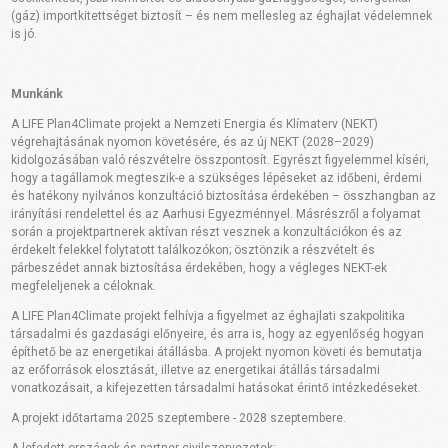
(gáz) importkitettséget biztosít – és nem mellesleg az éghajlat védelemnek
is jó.
Munkánk
A LIFE Plan4Climate projekt a Nemzeti Energia és Klímaterv (NEKT)
végrehajtásának nyomon követésére, és az új NEKT (2028–2029)
kidolgozásában való részvételre összpontosít. Egyrészt figyelemmel kíséri,
hogy a tagállamok megteszik-e a szükséges lépéseket az időbeni, érdemi
és hatékony nyilvános konzultáció biztosítása érdekében – összhangban az
irányítási rendelettel és az Aarhusi Egyezménnyel. Másrészről a folyamat
során a projektpartnerek aktívan részt vesznek a konzultációkon és az
érdekelt felekkel folytatott találkozókon; ösztönzik a részvételt és
párbeszédet annak biztosítása érdekében, hogy a végleges NEKT-ek
megfeleljenek a céloknak.
A LIFE Plan4Climate projekt felhívja a figyelmet az éghajlati szakpolitika
társadalmi és gazdasági előnyeire, és arra is, hogy az egyenlőség hogyan
építhető be az energetikai átállásba. A projekt nyomon követi és bemutatja
az erőforrások elosztását, illetve az energetikai átállás társadalmi
vonatkozásait, a kifejezetten társadalmi hatásokat érintő intézkedéseket.
A projekt időtartama 2025 szeptembere - 2028 szeptembere.
A lefedett országok és partner civilszervezetek: