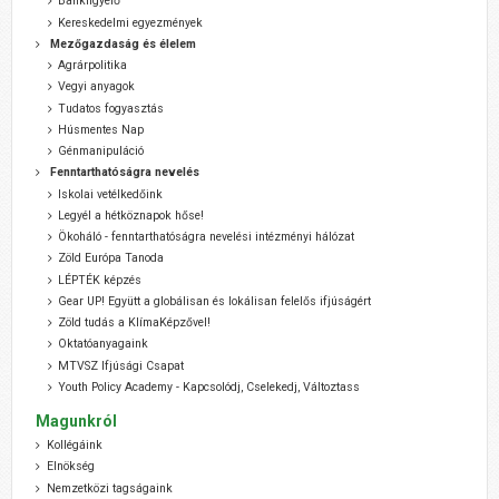
Bankfigyelő
Kereskedelmi egyezmények
Mezőgazdaság és élelem
Agrárpolitika
Vegyi anyagok
Tudatos fogyasztás
Húsmentes Nap
Génmanipuláció
Fenntarthatóságra nevelés
Iskolai vetélkedőink
Legyél a hétköznapok hőse!
Ökoháló - fenntarthatóságra nevelési intézményi hálózat
Zöld Európa Tanoda
LÉPTÉK képzés
Gear UP! Együtt a globálisan és lokálisan felelős ifjúságért
Zöld tudás a KlímaKépzővel!
Oktatóanyagaink
MTVSZ Ifjúsági Csapat
Youth Policy Academy - Kapcsolódj, Cselekedj, Változtass
Magunkról
Kollégáink
Elnökség
Nemzetközi tagságaink