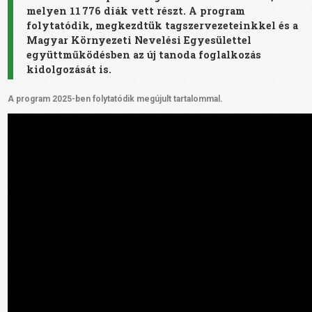
melyen 11
776 di
ák vett részt.
A program
folytatódik, m
egkezdtük tagszervezeteinkkel és a
Magyar Környezeti Nevelési Egyesülettel
együttműködésben az új tanoda foglalkozás
kidolgozását is.
A program 2025-ben folytatódik megújult tartalommal.