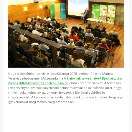
Nagy érdeklődés mellett rendeztük meg 2025. október 21-én a Magyar
Természettudományi Múzeumban a
Nálatok laknak-e állatok? Biodiverzitás-
barát zöldfelületkezelés a településeken
című konferenciánkat. A teltházas
rendezvényen számos követendő példát mutattak be az előadók arról, hogy
milyen sokat tehetnek az önkormányzatok a biológiai sokféleség
megőrzéséért. A konferencián vetített előadások online elérhetőek, hogy a jó
gyakorlatokat még többen megismerhessék!