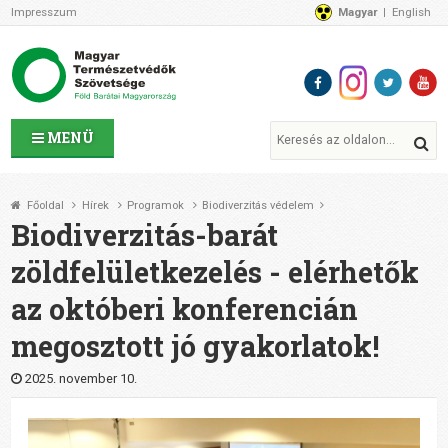
Impresszum
Magyar
English
Az MTVSZ-ről
Bemutatkozunk
Programok
MTVSZ ügyek és események
Tagszervezetek
MENÜ
Akikkel együtt dolgozunk
Átláthatóság
Főoldal
Hírek
Programok
Biodiverzitás védelem
Támogatóink
Biodiverzitás-barát
CSATLAKOZZ hozzánk!
zöldfelületkezelés - elérhetők
Elérhetőségeink
az októberi konferencián
1%
Segítsd a munkánkat!
megosztott jó gyakorlatok!
Adományozz!
Támogatás
2025. november 10.