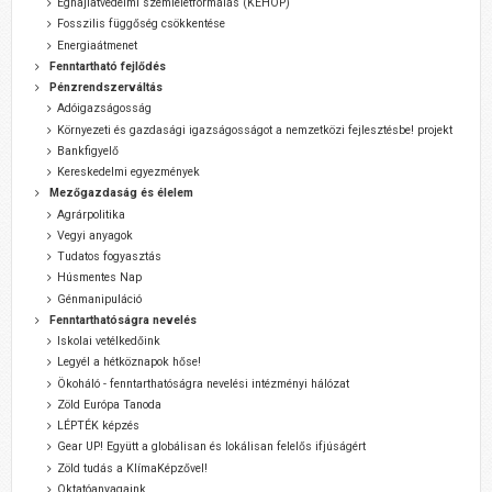
Éghajlatvédelmi szemléletformálás (KEHOP)
Fosszilis függőség csökkentése
Energiaátmenet
Fenntartható fejlődés
Pénzrendszerváltás
Adóigazságosság
Környezeti és gazdasági igazságosságot a nemzetközi fejlesztésbe! projekt
Bankfigyelő
Kereskedelmi egyezmények
Mezőgazdaság és élelem
Agrárpolitika
Vegyi anyagok
Tudatos fogyasztás
Húsmentes Nap
Génmanipuláció
Fenntarthatóságra nevelés
Iskolai vetélkedőink
Legyél a hétköznapok hőse!
Ökoháló - fenntarthatóságra nevelési intézményi hálózat
Zöld Európa Tanoda
LÉPTÉK képzés
Gear UP! Együtt a globálisan és lokálisan felelős ifjúságért
Zöld tudás a KlímaKépzővel!
Oktatóanyagaink