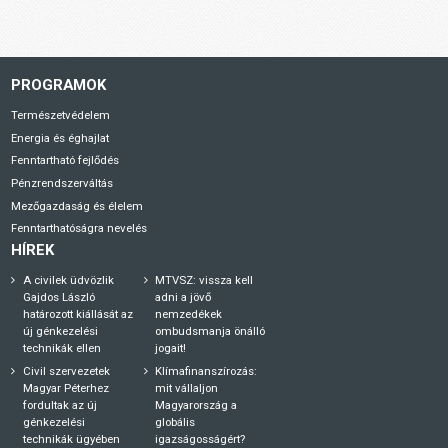
PROGRAMOK
Természetvédelem
Energia és éghajlat
Fenntartható fejlődés
Pénzrendszerváltás
Mezőgazdaság és élelem
Fenntarthatóságra nevelés
HÍREK
A civilek üdvözlik
MTVSZ: vissza kell
Gajdos László
adni a jövő
határozott kiállását az
nemzedékek
új génkezelési
ombudsmanja önálló
technikák ellen
jogait!
Civil szervezetek
Klímafinanszírozás:
Magyar Péterhez
mit vállaljon
fordultak az új
Magyarország a
génkezelési
globális
technikák ügyében
igazságosságért?