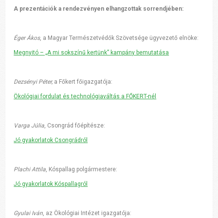
A prezentációk a rendezvényen elhangzottak sorrendjében:
Éger Ákos
, a Magyar Természetvédők Szövetsége ügyvezető elnöke:
Megnyitó – „A mi sokszínű kertünk” kampány bemutatása
Dezsényi Péter,
a Főkert főigazgatója:
Ökológiai fordulat és technológiaváltás a FŐKERT-nél
Varga Júlia
, Csongrád főépítésze:
Jó gyakorlatok Csongrádról
Plachi Attila
, Kóspallag polgármestere:
Jó gyakorlatok Kóspallagról
Gyulai Iván
, az Ökológiai Intézet igazgatója: