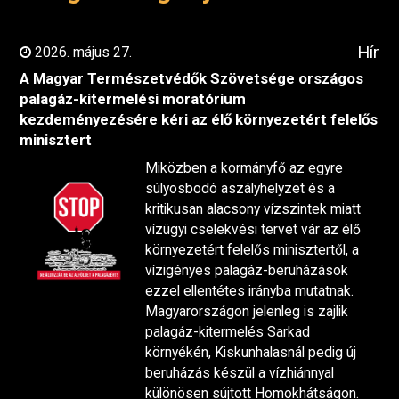
Hír
2026. május 27.
A Magyar Természetvédők Szövetsége országos
palagáz-kitermelési moratórium
kezdeményezésére kéri az élő környezetért felelős
minisztert
Miközben a kormányfő az egyre
súlyosbodó aszályhelyzet és a
kritikusan alacsony vízszintek miatt
vízügyi cselekvési tervet vár az élő
környezetért felelős minisztertől, a
vízigényes palagáz-beruházások
ezzel ellentétes irányba mutatnak.
Magyarországon jelenleg is zajlik
palagáz-kitermelés Sarkad
környékén, Kiskunhalasnál pedig új
beruházás készül a vízhiánnyal
különösen sújtott Homokhátságon.