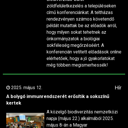
zöldfelületkezelés a településeken
című konferenciánkat. A teltházas
rendezvényen számos követendő
példát mutattak be az előadók arról,
hogy milyen sokat tehetnek az
önkormányzatok a biológiai
sokféleség megőrzéséért. A
konferencián vetített előadások online
elérhetőek, hogy a jó gyakorlatokat
még többen megismerhessék!
Hír
2025. május 12.
A bolygó immunrendszerét erősítik a sokszínű
kertek
A közelgő biodiverzitás nemzetközi
napja (május 22.) alkalmából 2025.
május 8-án a Magyar