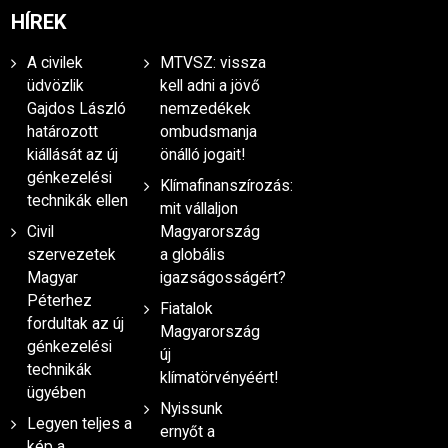
HÍREK
A civilek
MTVSZ: vissza
üdvözlik
kell adni a jövő
Gajdos László
nemzedékek
határozott
ombudsmanja
kiállását az új
önálló jogait!
génkezelési
Klímafinanszírozás:
technikák ellen
mit vállaljon
Civil
Magyarország
szervezetek
a globális
Magyar
igazságosságért?
Péterhez
Fiatalok
fordultak az új
Magyarország
génkezelési
új
technikák
klímatörvényéért!
ügyében
Nyissunk
Legyen teljes a
ernyőt a
kép a