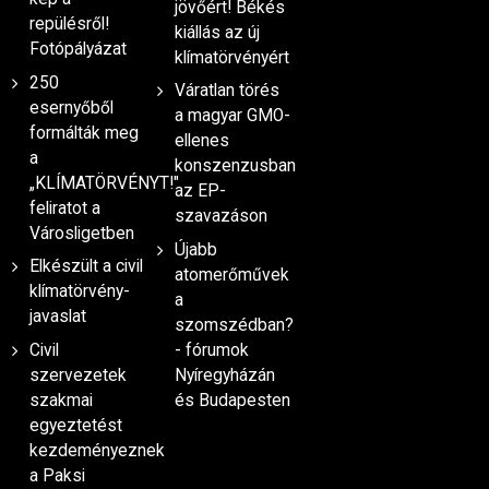
jövőért! Békés
repülésről!
kiállás az új
Fotópályázat
klímatörvényért
250
Váratlan törés
esernyőből
a magyar GMO-
formálták meg
ellenes
a
konszenzusban
„KLÍMATÖRVÉNYT!"
az EP-
feliratot a
szavazáson
Városligetben
Újabb
Elkészült a civil
atomerőművek
klímatörvény-
a
javaslat
szomszédban?
Civil
- fórumok
szervezetek
Nyíregyházán
szakmai
és Budapesten
egyeztetést
kezdeményeznek
a Paksi