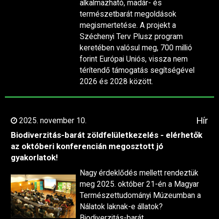
alkalmazható, madár- és
természetbarát megoldások
megismertetése. A projekt a
Széchenyi Terv Plusz program
keretében valósul meg, 700 millió
forint Európai Uniós, vissza nem
térítendő támogatás segítségével
2026 és 2028 között.
Hír
2025. november 10.
Biodiverzitás-barát zöldfelületkezelés - elérhetők
az októberi konferencián megosztott jó
gyakorlatok!
Nagy érdeklődés mellett rendeztük
meg 2025. október 21-én a Magyar
Természettudományi Múzeumban a
Nálatok laknak-e állatok?
Biodiverzitás-barát