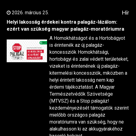
Hír
2026. március 25.
Helyi lakosság érdekei kontra palagáz-lázálom:
ezért van szükség magyar palagáz-moratóriumra
A Homokhátságot és a Hortobágyot
is érintenék az új palagáz-
koncessziók Homokhátsági,
hortobágyi és zalai védett területeket,
vizeket is érintenének új palagáz-
kitermelési koncessziók, miközben a
helyi érintett lakosság nem kap
érdemi tájékoztatást. A Magyar
Természetvédők Szövetsége
(MTVSZ) és a Stop palagáz!
kezdeményezését támogatók szerint
mielőbb országos palagáz
moratóriumra van szükség, hogy ne
alakulhasson ki az akkugyárakéhoz