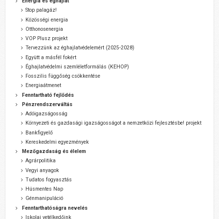
Energia és éghajlat
Stop palagáz!
Közösségi energia
Otthonosenergia
VOP Plusz projekt
Tervezzünk az éghajlatvédelemért (2025-2028)
Együtt a másfél fokért
Éghajlatvédelmi szemléletformálás (KEHOP)
Fosszilis függőség csökkentése
Energiaátmenet
Fenntartható fejlődés
Pénzrendszerváltás
Adóigazságosság
Környezeti és gazdasági igazságosságot a nemzetközi fejlesztésbe! projekt
Bankfigyelő
Kereskedelmi egyezmények
Mezőgazdaság és élelem
Agrárpolitika
Vegyi anyagok
Tudatos fogyasztás
Húsmentes Nap
Génmanipuláció
Fenntarthatóságra nevelés
Iskolai vetélkedőink