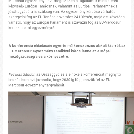
Mercosur egyezményt. Ezt megelőzően a tagállamok minisztereit
képviselő Európai Tanácsnak, valamint az Európai Parlamentnek a
jóváhagyására is szükség van. Az egyezmény kérdése várhatóan
szerepelni fog az EU Tanács november 24-i ülésén, majd ezt követően
várható, hogy az Európai Parlament is szavazni fog az EU-Mercosur
kereskedelmi egyezményről.
A konferencia előadásain egyértelmű konszenzus alakult ki arról, az
EU-Mercosur egyezmény rendkívül káros lenne az európai
mezőgazdaságra és a környezetre.
Fazekas Sándor
, az Országgyűlés alelnöke a konferenciát megnyitó
beszédében azt javasolta, hogy 2030-ig függesszük fel az EU-
Mercosur egyezmény tárgyalását.