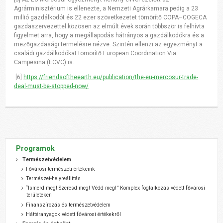
Agrárminisztérium is ellenezte, a Nemzeti Agrárkamara pedig a 23
millió gazdálkodót és 22 ezer szövetkezetet tömörítő COPA–COGECA
gazdaszervezettel közösen az elmúlt évek során többször is felhívta
figyelmet arra, hogy a megállapodás hátrányos a gazdálkodókra és a
mezőgazdasági termelésre nézve. Szintén ellenzi az egyezményt a
családi gazdálkodókat tömörítő European Coordination Via
Campesina (ECVC) is.
[6]
https://friendsoftheearth.eu/publication/the-eu-mercosur-trade-
deal-must-be-stopped-now/
Programok
Természetvédelem
Fővárosi természeti értékeink
Természet-helyreállítás
“Ismerd meg! Szeresd meg! Védd meg!” Komplex foglalkozás védett fővárosi
területeken
Finanszírozás és természetvédelem
Háttéranyagok védett fővárosi értékekről