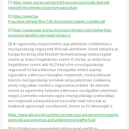
[1]
https://grain.org/en/article/6355-eu-mercosur-trade-deal-will-
intensify-the-climate-crisis-from-agriculture
[2]
https://www.tse-
fr.eu/sites/default/files/TSE/documents/rapport_complet.pdf
[3]
https://caneurope.org/eu-mercosur-climate-costs-higher-than-
economic-benefits-new-report-shows-2/
[4] Az egyezmény megszüntetné vagy jelentősen csökkentené a
mezőgazdasági vegyszerek 90%-nak vámtételeit. Ennek hatására az
Európai Bizottság által készített fenntarthatósági hatásvizsgálat
szerint az óvatos forgatókönyv szerint 47,6%-kal, az ambiciózus
forgatókönyv szerint akár 60,2%-kal nőne a mezőgazdasági
vegyszerek EU-ból a Mercosur országokba történő exportja.
Ugyanakkor a Mercosur térségben megtermelt, növényvédőszer-
intenzív mezőgazdasági termékek vámja jelentősen csökkenne,
amely még jobban növelné a vegyszerhasználatot. Az elemzés
szerint az egyezmény hatására a Mercosur országokban jelentősen
megnő a termelés volumene egyes mezőgazdasági szektorokban,
ami megnövelt növényvédőszer-használat miatt nemcsak az
őslakosok egészségét veszélyezteti, hanem az EU lakosságát is.
https://www.iatp.org/documents/eu-mercosur-agreement-increasing-
pesticide-use-and-gmos-and-undermining-healthy-food
[5] Az EU-Mercosur egyezményt néhány évvel ezelőtt az