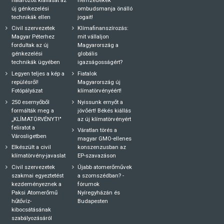
új génkezelési
ombudsmanja önálló
technikák ellen
jogait!
Civil szervezetek
Klímafinanszírozás:
Magyar Péterhez
mit vállaljon
fordultak az új
Magyarország a
génkezelési
globális
technikák ügyében
igazságosságért?
Legyen teljes a kép a
Fiatalok
repülésről!
Magyarország új
Fotópályázat
klímatörvényéért!
250 esernyőből
Nyissunk ernyőt a
formálták meg a
jövőért! Békés kiállás
„KLÍMATÖRVÉNYT!"
az új klímatörvényért
feliratot a
Váratlan törés a
Városligetben
magyar GMO-ellenes
Elkészült a civil
konszenzusban az
klímatörvény-javaslat
EP-szavazáson
Civil szervezetek
Újabb atomerőművek
szakmai egyeztetést
a szomszédban? -
kezdeményeznek a
fórumok
Paksi Atomerőmű
Nyíregyházán és
hűtővíz-
Budapesten
kibocsátásának
szabályozásáról