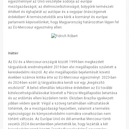
egyezménnyel az Unió veszélybe sodorja az európai
mezőgazdaságot, az élelmiszerbiztonságot, bolygónk természeti
értékeit és éghajlatát az autóipar és a vegyipar óriáscégeinek
érdekében! A természetvédők arra kérik a kormányt és európai
parlamenti képviselőinket, hogy Magyarország határozottan lépjen fel
az EU-Mercosur egyezmény ellen.
Háttér
Az EU és a Mercosur-országok között 1999-ben megkezdett
tárgyalások eredményeként 2019-ben elvi megállapodás született a
kereskedelmi részről. Az elvi megállapodás bejelentését követő
években számos kritika érte az EU-Mercosur egyezményt. 2023-ban
és 2024-ben ezért új tárgyalásokra került sor egy „kiegészítő
eszközről”. A belső ellenállás leküzdése érdekében az EU további
kötelezettségvállalásokat követelt a Párizsi Megállapodás betartása
és az erdőirtás elleni küzdelem terén. Eközben Brazília igyekezett
jobban védeni iparát. Végül a szöveg tartalmában változtatások
történtek, de a mezőgazdasági fejezetben, valamint a termelés
egészségügyi és környezetvédelmi normákra vonatkozóan nem
történt változás. Az Európai Unió és dél-amerikai Mercosur tömb
vezetői 2024 decemberében jelentették be, hogy lezárták a két