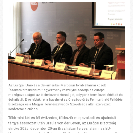
Az Európai Unió és a dél-amerikai Mercosur tömb államai közötti
“szabadkereskedelmi” egyezmény veszélybe sodorja az európai
mezőgazdaságot, az élelmiszerbiztonságot, bolygónk természeti értékeit és
éghajlatát. Erre hívták fel a figyelmet az Országgyűlés Fenntartható Fejlődés
Bizottsága és a Magyar Természetvédők Szövetsége által szervezett
konferencia előadói.
Több mint két és fél évtizedes, többször megszakadt és újraindult
tárgyalássorozat után Ursula von der Leyen, az Európai Bizottság
elnöke 2025. december 20-án Brazíliában tervezi aláírni az EU-