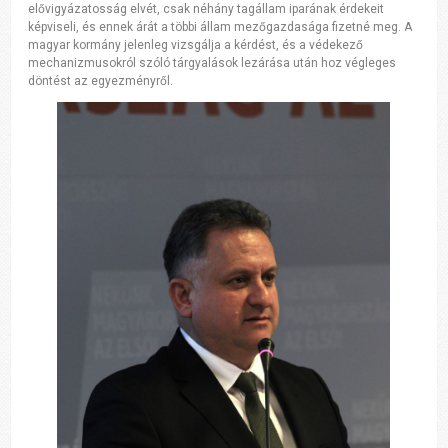
elővigyázatosság elvét, csak néhány tagállam iparának érdekeit
képviseli, és ennek árát a többi állam mezőgazdasága fizetné meg. A
magyar kormány jelenleg vizsgálja a kérdést, és a védekező
mechanizmusokról szóló tárgyalások lezárása után hoz végleges
döntést az egyezményről.