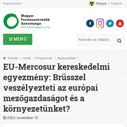
Impresszum
Magyar
English
Az MTVSZ-ről
Bemutatkozunk
Programok
MTVSZ ügyek és események
Tagszervezetek
MENÜ
Akikkel együtt dolgozunk
Átláthatóság
Főoldal
Hírek
Programok
Agrárpolitika
Támogatóink
EU-Mercosur kereskedelmi
CSATLAKOZZ hozzánk!
egyezmény: Brüsszel
Elérhetőségeink
veszélyezteti az európai
1%
Segítsd a munkánkat!
mezőgazdaságot és a
Adományozz!
környezetünket?
Támogatás
2025. november 13.