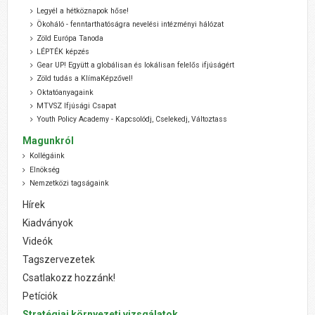
Legyél a hétköznapok hőse!
Ökoháló - fenntarthatóságra nevelési intézményi hálózat
Zöld Európa Tanoda
LÉPTÉK képzés
Gear UP! Együtt a globálisan és lokálisan felelős ifjúságért
Zöld tudás a KlímaKépzővel!
Oktatóanyagaink
MTVSZ Ifjúsági Csapat
Youth Policy Academy - Kapcsolódj, Cselekedj, Változtass
Magunkról
Kollégáink
Elnökség
Nemzetközi tagságaink
Hírek
Kiadványok
Videók
Tagszervezetek
Csatlakozz hozzánk!
Petíciók
Stratégiai környezeti vizsgálatok