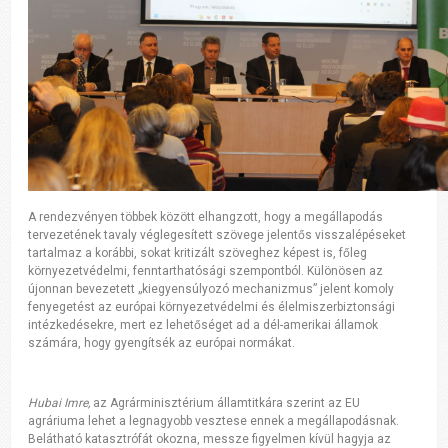
A rendezvényen többek között elhangzott, hogy a megállapodás
tervezetének tavaly véglegesített szövege jelentős visszalépéseket
tartalmaz a korábbi, sokat kritizált szöveghez képest is, főleg
környezetvédelmi, fenntarthatósági szempontból. Különösen az
újonnan bevezetett „kiegyensúlyozó mechanizmus” jelent komoly
fenyegetést az európai környezetvédelmi és élelmiszerbiztonsági
intézkedésekre, mert ez lehetőséget ad a dél-amerikai államok
számára, hogy gyengítsék az európai normákat.
Hubai Imre,
az Agrárminisztérium államtitkára szerint az EU
agráriuma lehet a legnagyobb vesztese ennek a megállapodásnak.
Belátható katasztrófát okozna, messze figyelmen kívül hagyja az