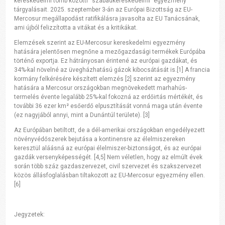
kereskedelmi tömb közötti “szabadkereskedelmi” egyezmény
tárgyalásait. 2025. szeptember 3-án az Európai Bizottság az EU-
Mercosur megállapodást ratifikálásra javasolta az EU Tanácsának,
ami újból felizzította a vitákat és a kritikákat.
Elemzések szerint az EU-Mercosur kereskedelmi egyezmény
hatására jelentősen megnőne a mezőgazdasági termékek Európába
történő exportja. Ez hátrányosan érintené az európai gazdákat, és
34%-kal növelné az üvegházhatású gázok kibocsátását is.[1] A francia
kormány felkérésére készített elemzés [2] szerint az egyezmény
hatására a Mercosur országokban megnövekedett marhahús-
termelés évente legalább 25%-kal fokozná az erdőirtás mértékét, és
további 36 ezer km² esőerdő elpusztítását vonná maga után évente
(ez nagyjából annyi, mint a Dunántúl területe). [3]
Az Európában betiltott, de a dél-amerikai országokban engedélyezett
növényvédőszerek bejutása a kontinensre az élelmiszereken
keresztül aláásná az európai élelmiszer-biztonságot, és az európai
gazdák versenyképességét. [4,5] Nem véletlen, hogy az elmúlt évek
során több száz gazdaszervezet, civil szervezet és szakszervezet
közös állásfoglalásban tiltakozott az EU-Mercosur egyezmény ellen.
[6]
Jegyzetek: