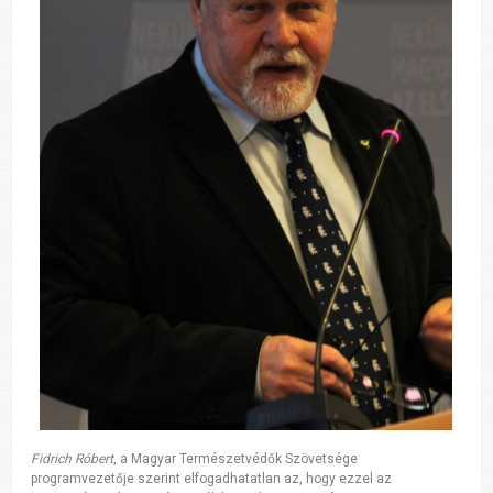
Fidrich Róbert
, a Magyar Természetvédők Szövetsége
programvezetője szerint elfogadhatatlan az, hogy ezzel az