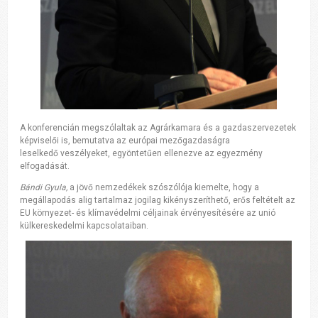
A konferencián megszólaltak az Agrárkamara és a gazdaszervezetek
képviselői is, bemutatva az európai mezőgazdaságra
leselkedő veszélyeket, egyöntetűen ellenezve az egyezmény
elfogadását.
Bándi Gyula,
a jövő nemzedékek szószólója kiemelte, hogy a
megállapodás alig tartalmaz jogilag kikényszeríthető, erős feltételt az
EU környezet- és klímavédelmi céljainak érvényesítésére az unió
külkereskedelmi kapcsolataiban.