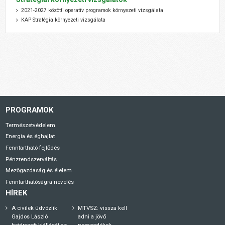
2021-2027 közötti operatív programok környezeti vizsgálata
KAP Stratégia környezeti vizsgálata
PROGRAMOK
Természetvédelem
Energia és éghajlat
Fenntartható fejlődés
Pénzrendszerváltás
Mezőgazdaság és élelem
Fenntarthatóságra nevelés
HÍREK
A civilek üdvözlik
MTVSZ: vissza kell
Gajdos László
adni a jövő
határozott kiállását az
nemzedékek