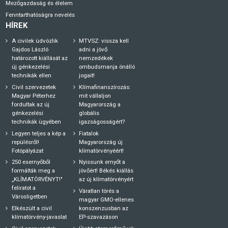
Mezőgazdaság és élelem
Fenntarthatóságra nevelés
HÍREK
A civilek üdvözlik
MTVSZ: vissza kell
Gajdos László
adni a jövő
határozott kiállását az
nemzedékek
új génkezelési
ombudsmanja önálló
technikák ellen
jogait!
Civil szervezetek
Klímafinanszírozás:
Magyar Péterhez
mit vállaljon
fordultak az új
Magyarország a
génkezelési
globális
technikák ügyében
igazságosságért?
Legyen teljes a kép a
Fiatalok
repülésről!
Magyarország új
Fotópályázat
klímatörvényéért!
250 esernyőből
Nyissunk ernyőt a
formálták meg a
jövőért! Békés kiállás
„KLÍMATÖRVÉNYT!"
az új klímatörvényért
feliratot a
Váratlan törés a
Városligetben
magyar GMO-ellenes
Elkészült a civil
konszenzusban az
klímatörvény-javaslat
EP-szavazáson