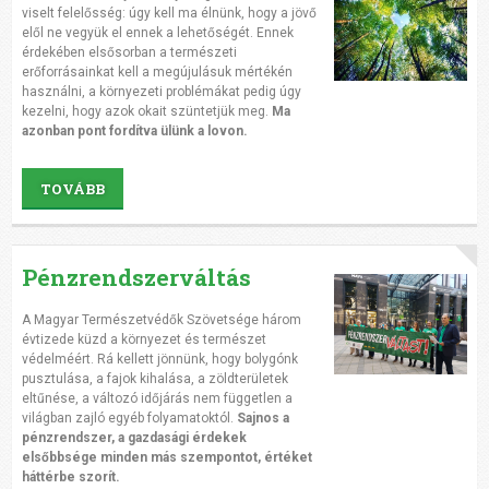
viselt felelősség: úgy kell ma élnünk, hogy a jövő
elől ne vegyük el ennek a lehetőségét. Ennek
érdekében elsősorban a természeti
erőforrásainkat kell a megújulásuk mértékén
használni, a környezeti problémákat pedig úgy
kezelni, hogy azok okait szüntetjük meg.
Ma
azonban pont fordítva ülünk a lovon.
TOVÁBB
Pénzrendszerváltás
A Magyar Természetvédők Szövetsége három
évtizede küzd a környezet és természet
védelméért. Rá kellett jönnünk, hogy bolygónk
pusztulása, a fajok kihalása, a zöldterületek
eltűnése, a változó időjárás nem független a
világban zajló egyéb folyamatoktól.
Sajnos a
pénzrendszer, a gazdasági érdekek
elsőbbsége minden más szempontot, értéket
háttérbe szorít.