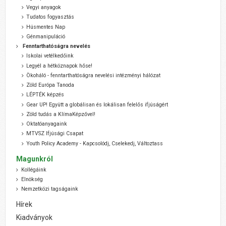
Vegyi anyagok
Tudatos fogyasztás
Húsmentes Nap
Génmanipuláció
Fenntarthatóságra nevelés
Iskolai vetélkedőink
Legyél a hétköznapok hőse!
Ökoháló - fenntarthatóságra nevelési intézményi hálózat
Zöld Európa Tanoda
LÉPTÉK képzés
Gear UP! Együtt a globálisan és lokálisan felelős ifjúságért
Zöld tudás a KlímaKépzővel!
Oktatóanyagaink
MTVSZ Ifjúsági Csapat
Youth Policy Academy - Kapcsolódj, Cselekedj, Változtass
Magunkról
Kollégáink
Elnökség
Nemzetközi tagságaink
Hírek
Kiadványok