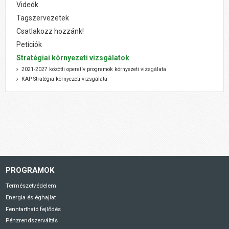
Videók
Tagszervezetek
Csatlakozz hozzánk!
Petíciók
Stratégiai környezeti vizsgálatok
2021-2027 közötti operatív programok környezeti vizsgálata
KAP Stratégia környezeti vizsgálata
PROGRAMOK
Természetvédelem
Energia és éghajlat
Fenntartható fejlődés
Pénzrendszerváltás