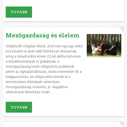
TOVÁBB
Mezőgazdaság és élelem
Globalizált világban élünk, ahol már egy-egy ebéd
hozzávalói is akár több földrészen átutaznak,
amíg a tányérunkra érnek. Ezzel párhuzamosan
a következmények is globálisak, a
mezőgazdaság terén világszintű problémát
jelent az éghajlatváltozás, óriási méreteket ölt a
talajpusztulás, és világszerte tűnnek el a
természetes élőhelyek valamilyen
mezőgazdasági művelés, pl. olajpálma-
ültetvények létesítése miatt.
TOVÁBB