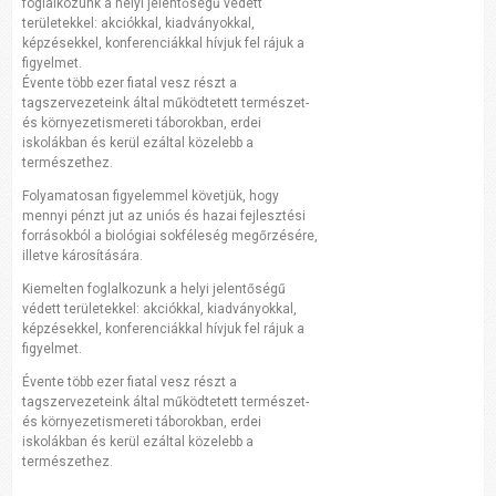
foglalkozunk a helyi jelentőségű védett
területekkel: akciókkal, kiadványokkal,
képzésekkel, konferenciákkal hívjuk fel rájuk a
figyelmet.
Évente több ezer fiatal vesz részt a
tagszervezeteink által működtetett természet-
és környezetismereti táborokban, erdei
iskolákban és kerül ezáltal közelebb a
természethez.
Folyamatosan figyelemmel követjük, hogy
mennyi pénzt jut az uniós és hazai fejlesztési
forrásokból a biológiai sokféleség megőrzésére,
illetve károsítására.
Kiemelten foglalkozunk a helyi jelentőségű
védett területekkel: akciókkal, kiadványokkal,
képzésekkel, konferenciákkal hívjuk fel rájuk a
figyelmet.
Évente több ezer fiatal vesz részt a
tagszervezeteink által működtetett természet-
és környezetismereti táborokban, erdei
iskolákban és kerül ezáltal közelebb a
természethez.