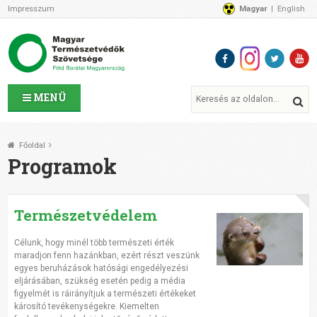
Impresszum
Magyar
English
Az MTVSZ-ről
Bemutatkozunk
Programok
MTVSZ ügyek és események
Tagszervezetek
MENÜ
Akikkel együtt dolgozunk
Átláthatóság
Főoldal
Támogatóink
Programok
CSATLAKOZZ hozzánk!
Elérhetőségeink
Természetvédelem
1%
Segítsd a munkánkat!
Célunk, hogy minél több természeti érték
Adományozz!
maradjon fenn hazánkban, ezért részt veszünk
Támogatás
egyes beruházások hatósági engedélyezési
eljárásában, szükség esetén pedig a média
figyelmét is ráirányítjuk a természeti értékeket
károsító tevékenységekre. Kiemelten