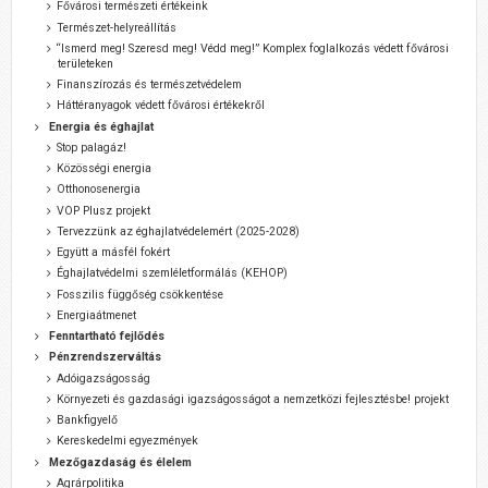
Fővárosi természeti értékeink
Természet-helyreállítás
“Ismerd meg! Szeresd meg! Védd meg!” Komplex foglalkozás védett fővárosi
területeken
Finanszírozás és természetvédelem
Háttéranyagok védett fővárosi értékekről
Energia és éghajlat
Stop palagáz!
Közösségi energia
Otthonosenergia
VOP Plusz projekt
Tervezzünk az éghajlatvédelemért (2025-2028)
Együtt a másfél fokért
Éghajlatvédelmi szemléletformálás (KEHOP)
Fosszilis függőség csökkentése
Energiaátmenet
Fenntartható fejlődés
Pénzrendszerváltás
Adóigazságosság
Környezeti és gazdasági igazságosságot a nemzetközi fejlesztésbe! projekt
Bankfigyelő
Kereskedelmi egyezmények
Mezőgazdaság és élelem
Agrárpolitika