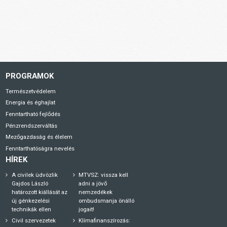
PROGRAMOK
Természetvédelem
Energia és éghajlat
Fenntartható fejlődés
Pénzrendszerváltás
Mezőgazdaság és élelem
Fenntarthatóságra nevelés
HÍREK
A civilek üdvözlik
MTVSZ: vissza kell
Gajdos László
adni a jövő
határozott kiállását az
nemzedékek
új génkezelési
ombudsmanja önálló
technikák ellen
jogait!
Civil szervezetek
Klímafinanszírozás: