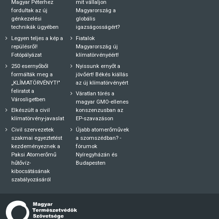
Magyar Péterhez
mit vállaljon
fordultak az új
Magyarország a
génkezelési
globális
technikák ügyében
igazságosságért?
Legyen teljes a kép a
Fiatalok
repülésről!
Magyarország új
Fotópályázat
klímatörvényéért!
250 esernyőből
Nyissunk ernyőt a
formálták meg a
jövőért! Békés kiállás
„KLÍMATÖRVÉNYT!"
az új klímatörvényért
feliratot a
Váratlan törés a
Városligetben
magyar GMO-ellenes
Elkészült a civil
konszenzusban az
klímatörvény-javaslat
EP-szavazáson
Civil szervezetek
Újabb atomerőművek
szakmai egyeztetést
a szomszédban? -
kezdeményeznek a
fórumok
Paksi Atomerőmű
Nyíregyházán és
hűtővíz-
Budapesten
kibocsátásának
szabályozásáról