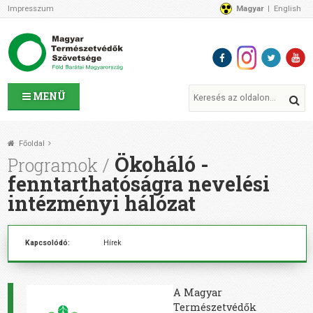
Impresszum
Magyar
English
Az MTVSZ-ről
Bemutatkozunk
Programok
MTVSZ ügyek és események
Tagszervezetek
MENÜ
Akikkel együtt dolgozunk
Átláthatóság
Főoldal
Támogatóink
Ökoháló -
Programok
CSATLAKOZZ hozzánk!
fenntarthatóságra nevelési
Elérhetőségeink
intézményi hálózat
1%
Segítsd a munkánkat!
Kapcsolódó:
Hírek
Adományozz!
Támogatás
A Magyar
Természetvédők