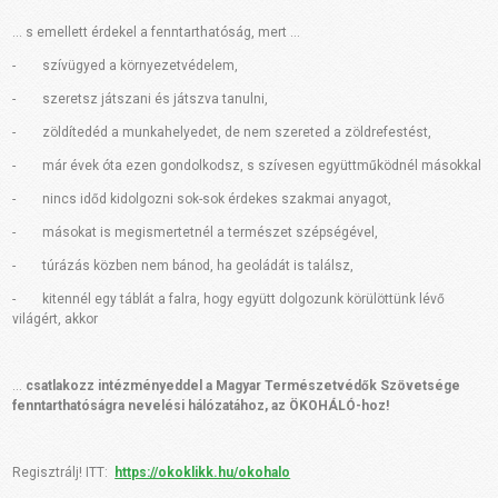
… s emellett érdekel a fenntarthatóság, mert …
- szívügyed a környezetvédelem,
- szeretsz játszani és játszva tanulni,
- zöldítedéd a munkahelyedet, de nem szereted a zöldrefestést,
- már évek óta ezen gondolkodsz, s szívesen együttműködnél másokkal
- nincs időd kidolgozni sok-sok érdekes szakmai anyagot,
- másokat is megismertetnél a természet szépségével,
- túrázás közben nem bánod, ha geoládát is találsz,
- kitennél egy táblát a falra, hogy együtt dolgozunk körülöttünk lévő
világért, akkor
…
csatlakozz intézményeddel a Magyar Természetvédők Szövetsége
fenntarthatóságra nevelési hálózatához, az ÖKOHÁLÓ-hoz!
Regisztrálj! ITT:
https://okoklikk.hu/okohalo