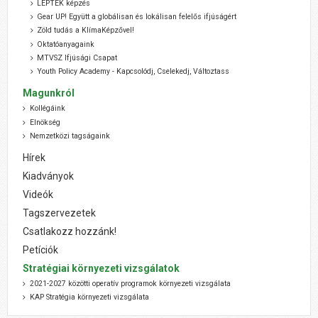
LÉPTÉK képzés
Gear UP! Együtt a globálisan és lokálisan felelős ifjúságért
Zöld tudás a KlímaKépzővel!
Oktatóanyagaink
MTVSZ Ifjúsági Csapat
Youth Policy Academy - Kapcsolódj, Cselekedj, Változtass
Magunkról
Kollégáink
Elnökség
Nemzetközi tagságaink
Hírek
Kiadványok
Videók
Tagszervezetek
Csatlakozz hozzánk!
Petíciók
Stratégiai környezeti vizsgálatok
2021-2027 közötti operatív programok környezeti vizsgálata
KAP Stratégia környezeti vizsgálata