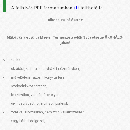
A felhívás PDF formátumban
itt
tölthető le.
Alkossunk hálózatot!
Működjünk együtt a Magyar Természetvédők Szövetsége ÖKOHÁLÓ-
jában!
Várunk, ha …
- oktatási, kulturális, egyházi intézményben,
- művelődési házban, könyvtárban,
- szabadidőközpontban,
- fesztiválon, vendéglátóhelyen
- civil szervezetnél, nemzeti parknál,
- zöld vállalkozásban, nem zöld vállalkozásban
- vagy bárhol dolgozol,