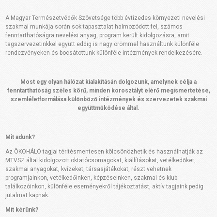
A Magyar Természetvédők Szövetsége több évtizedes környezeti nevelési
szakmai munkája során sok tapasztalat halmozódott fel, számos
fenntarthatóságra nevelési anyag, program került kidolgozásra, amit
tagszervezetinkkel együtt eddig is nagy örömmel használtunk különféle
rendezvényeken és bocsátottunk különféle intézmények rendelkezésére.
Most egy olyan hálózat kialakításán dolgozunk, amelynek célja a
fenntarthatóság széles körű, minden korosztályt elérő megismertetése,
szemléletformálása különböző intézmények és szervezetek szakmai
együttműködése által.
Mit adunk?
Az ÖKOHÁLÓ tagjai térítésmentesen kölcsönözhetik és használhatják az
MTVSZ által kidolgozott oktatócsomagokat, kiállításokat, vetélkedőket,
szakmai anyagokat, kvízeket, társasjátékokat, részt vehetnek
programjainkon, vetélkedőinken, képzéseinken, szakmai és klub
találkozóinkon, különféle eseményekről tájékoztatást, aktív tagjaink pedig
jutalmat kapnak.
Mit kérünk?