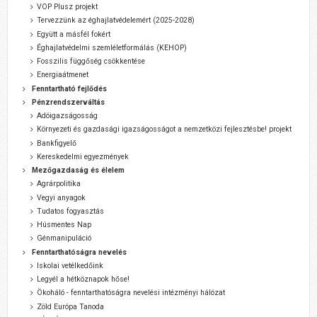
VOP Plusz projekt
Tervezzünk az éghajlatvédelemért (2025-2028)
Együtt a másfél fokért
Éghajlatvédelmi szemléletformálás (KEHOP)
Fosszilis függőség csökkentése
Energiaátmenet
Fenntartható fejlődés
Pénzrendszerváltás
Adóigazságosság
Környezeti és gazdasági igazságosságot a nemzetközi fejlesztésbe! projekt
Bankfigyelő
Kereskedelmi egyezmények
Mezőgazdaság és élelem
Agrárpolitika
Vegyi anyagok
Tudatos fogyasztás
Húsmentes Nap
Génmanipuláció
Fenntarthatóságra nevelés
Iskolai vetélkedőink
Legyél a hétköznapok hőse!
Ökoháló - fenntarthatóságra nevelési intézményi hálózat
Zöld Európa Tanoda