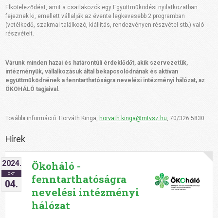
Elköteleződést, amit a csatlakozók egy Együttműködési nyilatkozatban
fejeznek ki, emellett vállalják az évente legkevesebb 2 programban
(vetélkedő, szakmai találkozó, kiállítás, rendezvényen részvétel stb.) való
részvételt.
Várunk
minden hazai és határontúli érdeklődőt, akik szervezetük,
intézményük, vállalkozásuk által bekapcsolódnának és aktívan
együttműködnének a fenntarthatóságra nevelési intézményi hálózat, az
ÖKOHÁLÓ tagjaival.
További információ: Horváth Kinga,
horvath.kinga@mtvsz.hu
, 70/326 5830
Hírek
2024.
Ökoháló -
OKT
fenntarthatóságra
04.
nevelési intézményi
hálózat