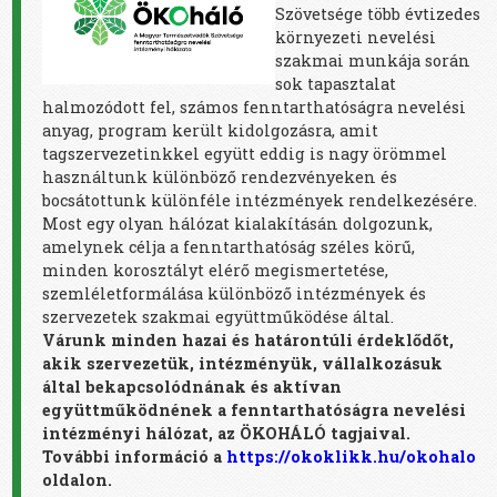
Szövetsége több évtizedes
környezeti nevelési
szakmai munkája során
sok tapasztalat
halmozódott fel, számos fenntarthatóságra nevelési
anyag, program került kidolgozásra, amit
tagszervezetinkkel együtt eddig is nagy örömmel
használtunk különböző rendezvényeken és
bocsátottunk különféle intézmények rendelkezésére.
Most egy olyan hálózat kialakításán dolgozunk,
amelynek célja a fenntarthatóság széles körű,
minden korosztályt elérő megismertetése,
szemléletformálása különböző intézmények és
szervezetek szakmai együttműködése által.
Várunk
minden hazai és határontúli érdeklődőt,
akik szervezetük, intézményük, vállalkozásuk
által bekapcsolódnának és aktívan
együttműködnének a fenntarthatóságra nevelési
intézményi hálózat, az ÖKOHÁLÓ tagjaival.
További információ
a
https://okoklikk.hu/okohalo
oldalon.