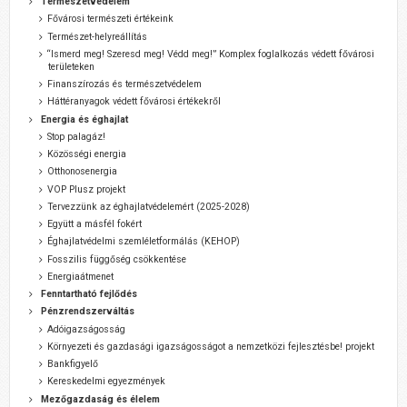
Természetvédelem
Fővárosi természeti értékeink
Természet-helyreállítás
“Ismerd meg! Szeresd meg! Védd meg!” Komplex foglalkozás védett fővárosi
területeken
Finanszírozás és természetvédelem
Háttéranyagok védett fővárosi értékekről
Energia és éghajlat
Stop palagáz!
Közösségi energia
Otthonosenergia
VOP Plusz projekt
Tervezzünk az éghajlatvédelemért (2025-2028)
Együtt a másfél fokért
Éghajlatvédelmi szemléletformálás (KEHOP)
Fosszilis függőség csökkentése
Energiaátmenet
Fenntartható fejlődés
Pénzrendszerváltás
Adóigazságosság
Környezeti és gazdasági igazságosságot a nemzetközi fejlesztésbe! projekt
Bankfigyelő
Kereskedelmi egyezmények
Mezőgazdaság és élelem