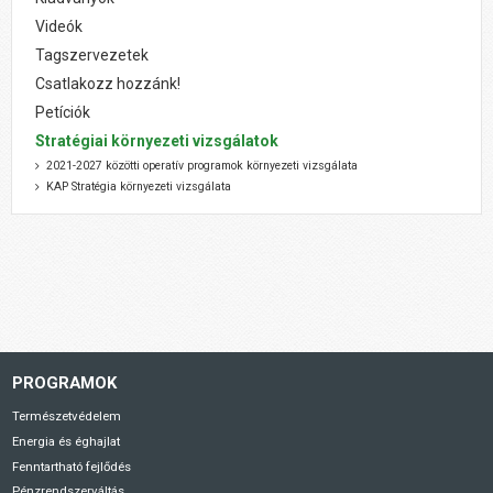
Videók
Tagszervezetek
Csatlakozz hozzánk!
Petíciók
Stratégiai környezeti vizsgálatok
2021-2027 közötti operatív programok környezeti vizsgálata
KAP Stratégia környezeti vizsgálata
PROGRAMOK
Természetvédelem
Energia és éghajlat
Fenntartható fejlődés
Pénzrendszerváltás