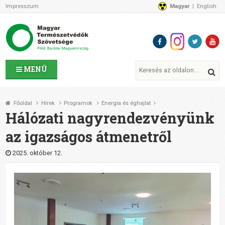
Impresszum
Magyar
English
Az MTVSZ-ről
Bemutatkozunk
Programok
MTVSZ ügyek és események
Tagszervezetek
MENÜ
Akikkel együtt dolgozunk
Átláthatóság
Főoldal
Hírek
Programok
Energia és éghajlat
Támogatóink
Hálózati nagyrendezvényünk
CSATLAKOZZ hozzánk!
az igazságos átmenetről
Elérhetőségeink
1%
2025. október 12.
Segítsd a munkánkat!
Adományozz!
Támogatás