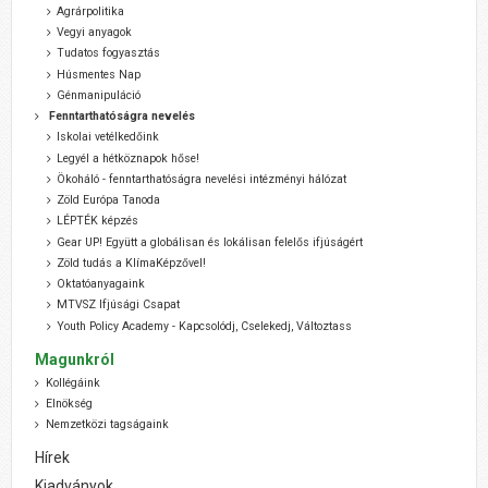
Agrárpolitika
Vegyi anyagok
Tudatos fogyasztás
Húsmentes Nap
Génmanipuláció
Fenntarthatóságra nevelés
Iskolai vetélkedőink
Legyél a hétköznapok hőse!
Ökoháló - fenntarthatóságra nevelési intézményi hálózat
Zöld Európa Tanoda
LÉPTÉK képzés
Gear UP! Együtt a globálisan és lokálisan felelős ifjúságért
Zöld tudás a KlímaKépzővel!
Oktatóanyagaink
MTVSZ Ifjúsági Csapat
Youth Policy Academy - Kapcsolódj, Cselekedj, Változtass
Magunkról
Kollégáink
Elnökség
Nemzetközi tagságaink
Hírek
Kiadványok