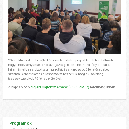
2025. október 4-én Felsőtárkányban tartottuk a projekt keretében hálózati
nagyrendezvényünket, ahol az igazságos átmenet hazai folyamatát és
fejleményeit, az albizottság munkáját és a kapcsolódó lehetőségeket,
szakmai kérdéseket és álláspontokat beszéltük meg a Szövetség
tagszervezeteivel, 70 fő részvételével.
A kapcsolódó
projekt sajtóközlemény (2025. okt. 7)
letölthető innen.
Programok