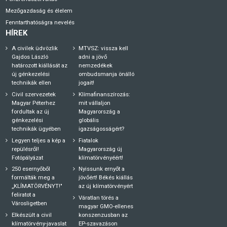
Mezőgazdaság és élelem
Fenntarthatóságra nevelés
HÍREK
A civilek üdvözlik
MTVSZ: vissza kell
Gajdos László
adni a jövő
határozott kiállását az
nemzedékek
új génkezelési
ombudsmanja önálló
technikák ellen
jogait!
Civil szervezetek
Klímafinanszírozás:
Magyar Péterhez
mit vállaljon
fordultak az új
Magyarország a
génkezelési
globális
technikák ügyében
igazságosságért?
Legyen teljes a kép a
Fiatalok
repülésről!
Magyarország új
Fotópályázat
klímatörvényéért!
250 esernyőből
Nyissunk ernyőt a
formálták meg a
jövőért! Békés kiállás
„KLÍMATÖRVÉNYT!"
az új klímatörvényért
feliratot a
Váratlan törés a
Városligetben
magyar GMO-ellenes
Elkészült a civil
konszenzusban az
klímatörvény-javaslat
EP-szavazáson