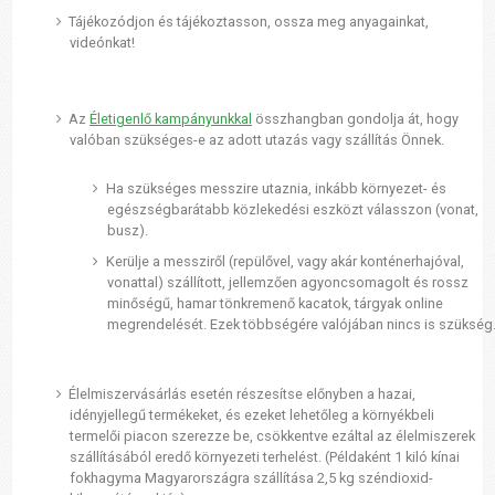
Tájékozódjon és tájékoztasson, ossza meg anyagainkat,
videónkat!
Az
Életigenlő kampányunkkal
összhangban gondolja át, hogy
valóban szükséges-e az adott utazás vagy szállítás Önnek.
Ha szükséges messzire utaznia, inkább környezet- és
egészségbarátabb közlekedési eszközt válasszon (vonat,
busz).
Kerülje a messziről (repülővel, vagy akár konténerhajóval,
vonattal) szállított, jellemzően agyoncsomagolt és rossz
minőségű, hamar tönkremenő kacatok, tárgyak online
megrendelését. Ezek többségére valójában nincs is szükség
Élelmiszervásárlás esetén részesítse előnyben a hazai,
idényjellegű termékeket, és ezeket lehetőleg a környékbeli
termelői piacon szerezze be, csökkentve ezáltal az élelmiszerek
szállításából eredő környezeti terhelést. (Példaként 1 kiló kínai
fokhagyma Magyarországra szállítása 2,5 kg széndioxid-