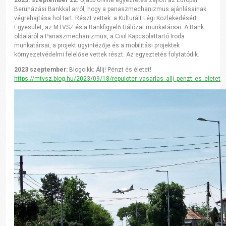
Beruházási Bankkal arról, hogy a panaszmechanizmus ajánlásainak
végrehajtása hol tart. Részt vettek: a Kulturált Légi Közlekedésért
Egyesület, az MTVSZ és a Bankfigyelő Hálózat munkatársai. A Bank
oldaláról a Panaszmechanizmus, a Civil Kapcsolattartó Iroda
munkatársai, a projekt ügyintézője és a mobilitási projektek
környezetvédelmi felelőse vettek részt. Az egyeztetés folytatódik.
2023 szeptember:
Blogcikk: Állj! Pénzt és életet!
https://mtvsz.blog.hu/2023/09/18/repuloter_vasarlas_allj_penzt_es_eletet