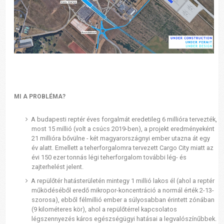
MI A PROBLÉMA?
A budapesti reptér éves forgalmát eredetileg 6 millióra tervezték,
most 15 millió (volt a csúcs 2019-ben), a projekt eredményeként
21 millióra bővülne - két magyarországnyi ember utazna át egy
év alatt. Emellett a teherforgalomra tervezett Cargo City miatt az
évi 150 ezer tonnás légi teherforgalom további lég- és
zajterhelést jelent.
A repülőtér hatásterületén mintegy 1 millió lakos él (ahol a reptér
működéséből eredő mikropor-koncentráció a normál érték 2-13-
szorosa), ebből félmillió ember a súlyosabban érintett zónában
(9 kilométeres kör), ahol a repülőtérrel kapcsolatos
légszennyezés káros egészségügyi hatásai a legvalószínűbbek.