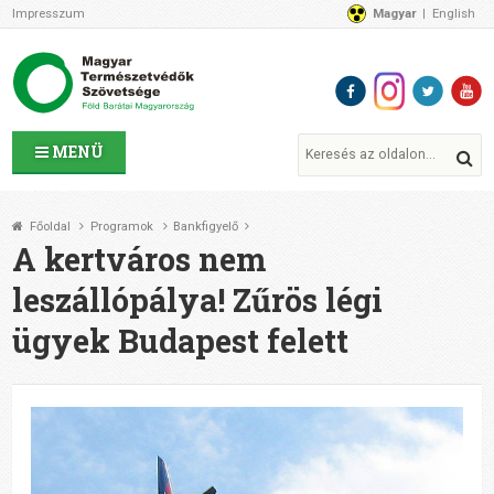
Impresszum
Magyar
English
Az MTVSZ-ről
Bemutatkozunk
Programok
MTVSZ ügyek és események
Tagszervezetek
MENÜ
Akikkel együtt dolgozunk
Átláthatóság
Főoldal
Programok
Bankfigyelő
Támogatóink
A kertváros nem
CSATLAKOZZ hozzánk!
leszállópálya! Zűrös légi
Elérhetőségeink
ügyek Budapest felett
1%
Segítsd a munkánkat!
Adományozz!
Támogatás