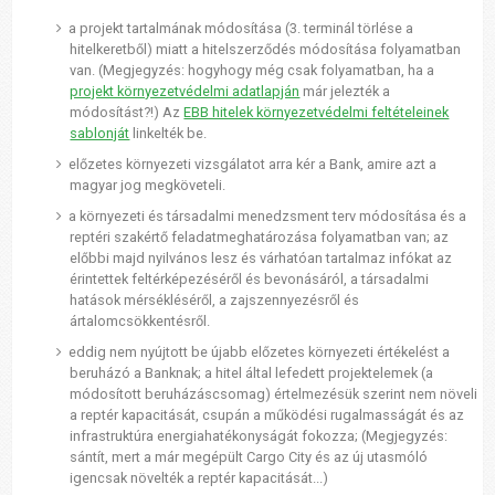
a projekt tartalmának módosítása (3. terminál törlése a
hitelkeretből) miatt a hitelszerződés módosítása folyamatban
van. (Megjegyzés: hogyhogy még csak folyamatban, ha a
projekt környezetvédelmi adatlapján
már jelezték a
módosítást?!) Az
EBB hitelek környezetvédelmi feltételeinek
sablonját
linkelték be.
előzetes környezeti vizsgálatot arra kér a Bank, amire azt a
magyar jog megköveteli.
a környezeti és társadalmi menedzsment terv módosítása és a
reptéri szakértő feladatmeghatározása folyamatban van; az
előbbi majd nyilvános lesz és várhatóan tartalmaz infókat az
érintettek feltérképezéséről és bevonásáról, a társadalmi
hatások mérsékléséről, a zajszennyezésről és
ártalomcsökkentésről.
eddig nem nyújtott be újabb előzetes környezeti értékelést a
beruházó a Banknak; a hitel által lefedett projektelemek (a
módosított beruházáscsomag) értelmezésük szerint nem növeli
a reptér kapacitását, csupán a működési rugalmasságát és az
infrastruktúra energiahatékonyságát fokozza; (Megjegyzés:
sántít, mert a már megépült Cargo City és az új utasmóló
igencsak növelték a reptér kapacitását...)