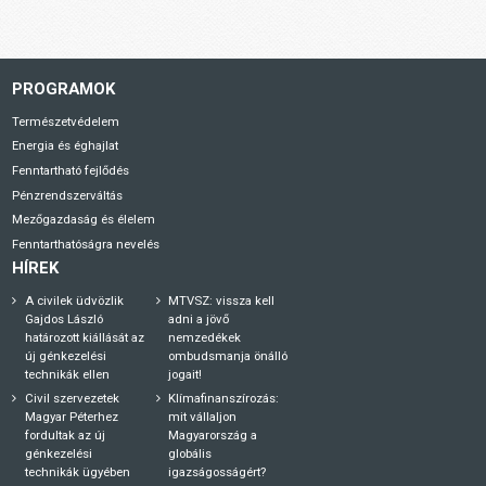
PROGRAMOK
Természetvédelem
Energia és éghajlat
Fenntartható fejlődés
Pénzrendszerváltás
Mezőgazdaság és élelem
Fenntarthatóságra nevelés
HÍREK
A civilek üdvözlik
MTVSZ: vissza kell
Gajdos László
adni a jövő
határozott kiállását az
nemzedékek
új génkezelési
ombudsmanja önálló
technikák ellen
jogait!
Civil szervezetek
Klímafinanszírozás:
Magyar Péterhez
mit vállaljon
fordultak az új
Magyarország a
génkezelési
globális
technikák ügyében
igazságosságért?