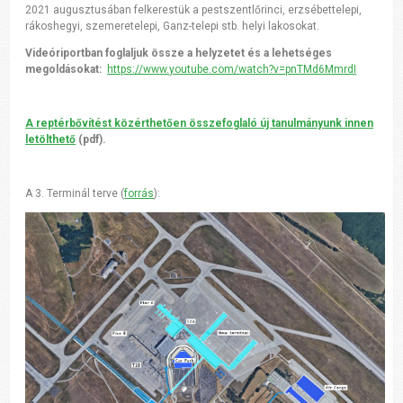
2021 augusztusában felkerestük a pestszentlőrinci, erzsébettelepi,
rákoshegyi, szemeretelepi, Ganz-telepi stb. helyi lakosokat.
Videóriportban foglaljuk össze a helyzetet és a lehetséges
megoldásokat:
https://www.youtube.com/watch?v=pnTMd6MmrdI
A reptérbővítést közérthetően összefoglaló új tanulmányunk innen
letölthető
(pdf).
A 3. Terminál terve (
forrás
):