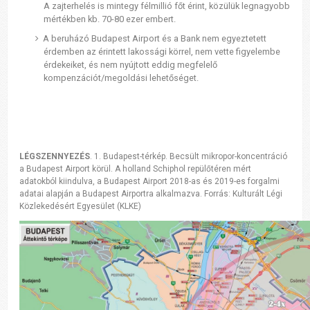
A zajterhelés is mintegy félmillió főt érint, közülük legnagyobb
mértékben kb. 70-80 ezer embert.
A beruházó Budapest Airport és a Bank nem egyeztetett
érdemben az érintett lakossági körrel, nem vette figyelembe
érdekeiket, és nem nyújtott eddig megfelelő
kompenzációt/megoldási lehetőséget.
LÉGSZENNYEZÉS
. 1. Budapest-térkép. Becsült mikropor-koncentráció
a Budapest Airport körül. A holland Schiphol repülőtéren mért
adatokból kiindulva, a Budapest Airport 2018-as és 2019-es forgalmi
adatai alapján a Budapest Airportra alkalmazva. Forrás: Kulturált Légi
Közlekedésért Egyesület (KLKE)