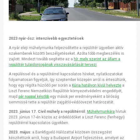
2023 nyár-ősz: intenzívebb egyeztetések
A nyár eleji műhelymunka felpezsdítette a repülőtér ügyeiben aktív
szakemberek közötti beszélgetéseket. Azóta több megbeszélés is
zajlott. Mindezt tovább segítette az a
hír, mely szerint az állam a
repülőtér tulajdonjogának visszavásárlását tervezi
.
A repüléssel és a repülőtérrel kapcsolatos híreket, nyilatkozatokat
folyamatosan figyeljük, így szeptember közepén arról is értesültünk,
hogy egy régóta húzódó per során a
Kúria hatályon kívül helyezte
a
Liszt Ferenc Nemzetközi Repülőtér környezetvédelmi engedélyét,
majd
pár nappal később
egy másik per eredményeként a bíróság
semmissé tette a repülőtér zajgátló-védőövezet határozatát.
2023. június 17. Civil műhely a repülőtérről
.
Műhelymunkára
hívtuk
2023. június 17-én közös az érdeklődőket a Liszt Ferenc (ferihegyi)
repülőtérrel kapcsolatos ügyekben.
2023. május:
a Bankfigyelő Hálózattal közösen összegzést
készítettünk arról, hogy a Budapest Airport fejlesztése, amelyet az