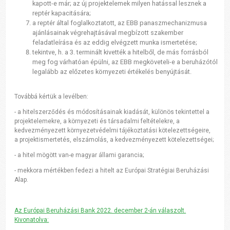
kapott-e már; az új projektelemek milyen hatással lesznek a
reptér kapacitására;
a reptér által foglalkoztatott, az EBB panaszmechanizmusa
ajánlásainak végrehajtásával megbízott szakember
feladatleírása és az eddig elvégzett munka ismertetése;
tekintve, h. a 3. terminált kivették a hitelből, de más forrásból
meg fog várhatóan épülni, az EBB megköveteli-e a beruházótól
legalább az előzetes környezeti értékelés benyújtását.
Továbbá kértük a levélben:
- a hitelszerződés és módosításainak kiadását, különös tekintettel a
projektelemekre, a környezeti és társadalmi feltételekre, a
kedvezményezett környezetvédelmi tájékoztatási kötelezettségeire,
a projektismertetés, elszámolás, a kedvezményezett kötelezettségei;
- a hitel mögött van-e magyar állami garancia;
- mekkora mértékben fedezi a hitelt az Európai Stratégiai Beruházási
Alap.
Az Európai Beruházási Bank 2022. december 2-án válaszolt.
Kivonatolva: