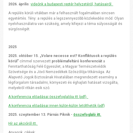
2026. április
:
videónk a budapesti reptér helyzetéről, hatásairól
A repülés körüli vitákban már a felhasznált fogalmakban sincsen
egyetértés. Tény: a repülés a legszennyezőbb közlekedési mód. Olyan
nyelvhasználatra van szükség, amely kifejezi a téma súlyosságát és
sürgősségét.
2025
2025. október 15. „Volare necesse est? Konfliktusok a repülés
körül”
címmel szervezett
problémafeltáró konferenciát
a
Fenntarthatóság Felé Egyesület, a Magyar Természetvédők
Szövetsége és a Jövő Nemzedékek Szószólója titkársága. Az
Alapvető Jogok Biztosának Hivatalában megrendezett esemény a
légiforgalom társadalmi, környezeti és éghajlati hatásait vizsgálta,
melyekről ritkán esik szó.
A konferencia előadásai összefoglalója itt (pdf).
A konferencia előadásai innen külön-külön letölthetők (pdf)
2025. szeptember 13. Párnás Piknik -
összefoglaló itt.
Hír az akcióról itt.
Anyagok, cikkek: