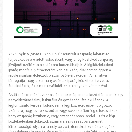
2026. nyár
A „SIMA LESZÁLLÁS” narratívát az iparág lehetetlen
terjeszkedésére adott válaszként, vagy a légiközlekedési iparág
jövőjéről szóló vita alakítására használhatjuk. A légiközlekedési
iparág megfelelő átmenetére van szükség, elsősorban éppen a
repülésiparban dolgozók biztos jövője érdekében. A narratíva
támogatja, hogy a kormányok és az iparág készítsen tervet az
átalakulásról, és a munkavállalók és a környezet védelméről.
A változások már itt vannak, és ezek még csak a kezdetét jelentik egy
nagyobb társadalmi, kulturális és gazdasági átalakulásnak. A
legfontosabb kérdés, különösen a légi közlekedésben dolgozók
számára, hogy ez tervszerűen vagy sokkszerűen fog-e bekövetkezni:
hogy az iparág lezuhan-e, vagy biztonságosan landol. Ezért a légi
közlekedésben dolgozók számára az igazságos átmenet
létfontosságú: olyanra, amely célzott, demokratikus és az egész
társadalomra kiterjedő, és a méltányos gazdaság felé vezető útra