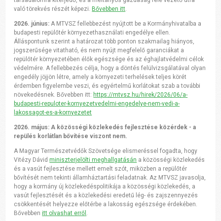
való törekvés részét képezi.
Bővebben itt
.
2026. június:
A MTVSZ fellebbezést nyújtott be a Kormányhivatalba a
budapesti repülőtér környezethasználati engedélye ellen.
Álláspontunk szerint a határozat több ponton szakmailag hiányos,
jogszerűsége vitatható, és nem nyújt megfelelő garanciákat a
repülőtér környezetében élők egészsége és az éghajlatvédelmi célok
védelmére. A fellebbezés célja, hogy a döntés felülvizsgálatával olyan
engedély jöjjön létre, amely a környezeti terhelések teljes körét
érdemben figyelembe veszi, és egyértelmű korlátokat szab a további
növekedésnek. Bővebben itt:
https://mtvsz.hu/hirek/2026/06/a-
budapesti-repuloter-kornyezetvedelmi-engedelye-nem-vedi-a-
lakossagot-es-a-kornyezetet
2026. május: A közösségi közlekedés fejlesztése közérdek - a
repülés korlátlan bővítése viszont nem.
A Magyar Természetvédők Szövetsége elismeréssel fogadta, hogy
Vitézy Dávid
miniszterjelölti meghallgatásán
a közösségi közlekedés
és a vasút fejlesztése mellett emelt szót, miközben a repülőtér
bővítését nem tekinti államháztartási feladatnak. Az MTVSZ javasolja,
hogy a kormány új közlekedéspolitikája a közösségi közlekedés, a
vasút fejlesztését és a közlekedési eredetű lég- és zajszennyezés
csökkentését helyezze előtérbe a lakosság egészsége érdekében.
Bővebben
itt olvashat erről
.