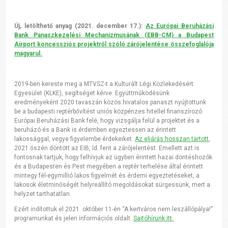
Új, letölthető anyag (2021. december 17.):
Az Európai Beruházási
Bank Panaszkezelési Mechanizmusának (EBB-CM) a Budapest
Airport koncessziós projektről szóló zárójelentése
összefoglalója
magyarul.
2019-ben kereste meg a MTVSZ-t a Kulturált Légi Közlekedésért
Egyesület (KLKE), segítséget kérve. Együttműködésünk
eredményeként 2020 tavaszán közös hivatalos panaszt nyújtottunk
be a budapesti reptérbővítést uniós közpénzes hitellel finanszírozó
Európai Beruházási Bank felé, hogy vizsgálja felül a projektet és a
beruházó és a Bank is érdemben egyeztessen az érintett
lakossággal, vegye figyelembe érdekeiket.
Az eljárás hosszan tartott
,
2021 őszén döntött az EIB, ld. fent a zárójelentést. Emellett azt is
fontosnak tartjuk, hogy felhívjuk az ügyben érintett hazai döntéshozók
és a Budapesten és Pest megyében a reptér terhelése által érintett
mintegy fél-egymillió lakos figyelmét és érdemi egyeztetéseket, a
lakosok életminőségét helyreállító megoldásokat sürgessünk, mert a
helyzet tarthatatlan.
Ezért indítottuk el 2021. október 11-én “A kertváros nem leszállópálya!”
programunkat és jelen információs oldalt.
Sajtóhírünk itt.