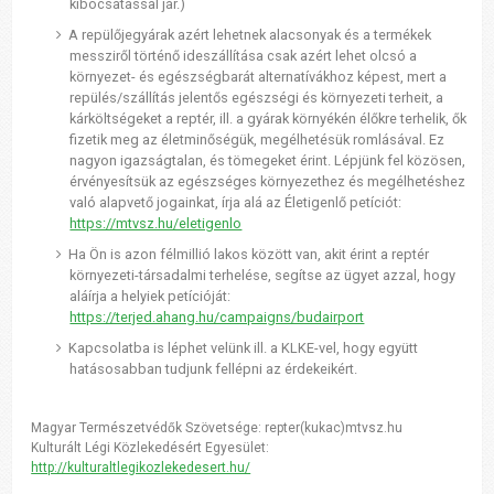
kibocsátással jár.)
A repülőjegyárak azért lehetnek alacsonyak és a termékek
messziről történő ideszállítása csak azért lehet olcsó a
környezet- és egészségbarát alternatívákhoz képest, mert a
repülés/szállítás jelentős egészségi és környezeti terheit, a
kárköltségeket a reptér, ill. a gyárak környékén élőkre terhelik, ők
fizetik meg az életminőségük, megélhetésük romlásával. Ez
nagyon igazságtalan, és tömegeket érint. Lépjünk fel közösen,
érvényesítsük az egészséges környezethez és megélhetéshez
való alapvető jogainkat, írja alá az Életigenlő petíciót:
https://mtvsz.hu/eletigenlo
Ha Ön is azon félmillió lakos között van, akit érint a reptér
környezeti-társadalmi terhelése, segítse az ügyet azzal, hogy
aláírja a helyiek petícióját:
https://terjed.ahang.hu/campaigns/budairport
Kapcsolatba is léphet velünk ill. a KLKE-vel, hogy együtt
hatásosabban tudjunk fellépni az érdekeikért.
Magyar Természetvédők Szövetsége: repter(kukac)mtvsz.hu
Kulturált Légi Közlekedésért Egyesület:
http://kulturaltlegikozlekedesert.hu/