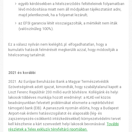
egyéb kérdésekben a hitelszerződés feltételeinek folyamatban
lévő módosítása miatt nem áll módjukban tájékoztatást adni,
majd jelentkeznek, ha a folyamat lezárult;
az EFSI garancia létét visszaigazolták, a mértékét nem írták
(valószínűleg 100%).
Ez a válasz nyilván nem kielégítő; pl. elfogadhatatlan, hogy a
kumulatív hatások felmérését megkerülik azzal, hogy módosítják a
hitelcsomag tartalmát.
2021 és korábbi
2021. A
z Európai Beruházási Bank a Magyar Természetvédők
Szövetségének adott igazat, kimondták, hogy szabálytalanul kapott a
Liszt Ferenc Repülőtér 200 millió eurót bővítésre.
Kollégánk és helyi
lakosok többéves munkája hozott eredményt: a KLKE-vel közös
beadványunkban felvetett problémákat elismerte a reptérbővítést
támogató bank (EIB).
A panaszunk nyomán előírta, hogy a Budapest
Airport-nak érdemi hatásvizsgálatot és alaposabb (lég- és
zajszennyezés-csökkentő intézkedésekkel) környezetvédelmi tervet
kell készítenie a kárt szenvedett helyi lakosok bevonásával.
További
részletek a Telex exkluzív tényfeltáró riportjában.