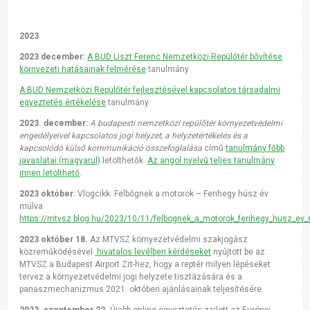
2023
2023 december:
A BUD Liszt Ferenc Nemzetközi Repülőtér bővítése
környezeti hatásainak felmérése
tanulmány
A BUD Nemzetközi Repülőtér fejlesztésével kapcsolatos társadalmi
egyeztetés értékelése
tanulmány
2023. december:
A budapesti nemzetközi repülőtér környezetvédelmi
engedélyeivel kapcsolatos jogi helyzet, a helyzetértékelés és a
kapcsolódó külső kommunikáció összefoglalása
című
tanulmány főbb
javaslatai (magyarul)
letölthetők.
Az angol nyelvű teljes tanulmány
innen letölthető
.
2023 október:
Vlogcikk: Felbőgnek a motorok – Ferihegy húsz év
múlva
https://mtvsz.blog.hu/2023/10/11/felbognek_a_motorok_ferihegy_husz_ev
2023 október 18.
Az MTVSZ környezetvédelmi szakjogász
közreműködésével
hivatalos levélben kérdéseket
nyújtott be az
MTVSZ a Budapest Airport Zrt-hez, hogy a reptér milyen lépéseket
tervez a környezetvédelmi jogi helyzete tisztázására és a
panaszmechanizmus 2021. októberi ajánlásainak teljesítésére.
2023. szeptember 22.
Újabb online egyeztetés zajlott az Európai