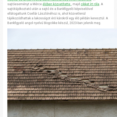
sajtóeseményt a Mérce
élőben közvetítette
, majd
cikket írt róla
. A
sajtótájékoztató után a sajtó és a Bankfigyelő képviselőivel
ellátogattunk Csellár Lászlónéhoz is, ahol közvetlenül
tájékozódhattak a lakosságot érő károkról egy élő példán keresztül. A
Bankfigyelő angol nyelvű blogcikke készül, 2023-ban jelenik meg.