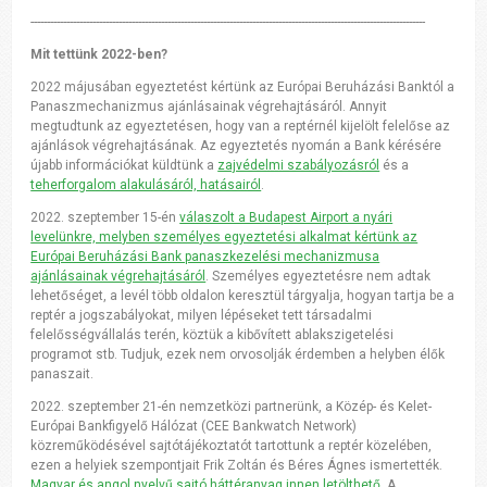
-------------------------------------------------------------------------------------------------------------------------
Mit tettünk 2022-ben?
2022 májusában egyeztetést kértünk az Európai Beruházási Banktól a
Panaszmechanizmus ajánlásainak végrehajtásáról. Annyit
megtudtunk az egyeztetésen, hogy van a reptérnél kijelölt felelőse az
ajánlások végrehajtásának. Az egyeztetés nyomán a Bank kérésére
újabb információkat küldtünk a
zajvédelmi szabályozásról
és a
teherforgalom alakulásáról, hatásairól
.
2022. szeptember 15-én
válaszolt a Budapest Airport a nyári
levelünkre, melyben személyes egyeztetési alkalmat kértünk az
Európai Beruházási Bank panaszkezelési mechanizmusa
ajánlásainak végrehajtásáról
. Személyes egyeztetésre nem adtak
lehetőséget, a levél több oldalon keresztül tárgyalja, hogyan tartja be a
reptér a jogszabályokat, milyen lépéseket tett társadalmi
felelősségvállalás terén, köztük a kibővített ablakszigetelési
programot stb. Tudjuk, ezek nem orvosolják érdemben a helyben élők
panaszait.
2022. szeptember 21-én nemzetközi partnerünk, a Közép- és Kelet-
Európai Bankfigyelő Hálózat (CEE Bankwatch Network)
közreműködésével sajtótájékoztatót tartottunk a reptér közelében,
ezen a helyiek szempontjait Frik Zoltán és Béres Ágnes ismertették.
Magyar és angol nyelvű sajtó háttéranyag innen letölthető
. A