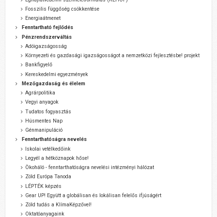
Fosszilis függőség csökkentése
Energiaátmenet
Fenntartható fejlődés
Pénzrendszerváltás
Adóigazságosság
Környezeti és gazdasági igazságosságot a nemzetközi fejlesztésbe! projekt
Bankfigyelő
Kereskedelmi egyezmények
Mezőgazdaság és élelem
Agrárpolitika
Vegyi anyagok
Tudatos fogyasztás
Húsmentes Nap
Génmanipuláció
Fenntarthatóságra nevelés
Iskolai vetélkedőink
Legyél a hétköznapok hőse!
Ökoháló - fenntarthatóságra nevelési intézményi hálózat
Zöld Európa Tanoda
LÉPTÉK képzés
Gear UP! Együtt a globálisan és lokálisan felelős ifjúságért
Zöld tudás a KlímaKépzővel!
Oktatóanyagaink