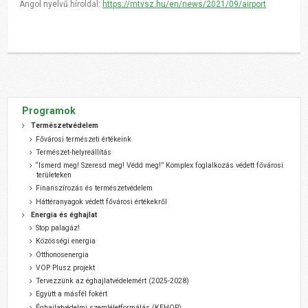
Angol nyelvű híroldal:
https://mtvsz.hu/en/news/2021/09/airport
Programok
Természetvédelem
Fővárosi természeti értékeink
Természet-helyreállítás
“Ismerd meg! Szeresd meg! Védd meg!” Komplex foglalkozás védett fővárosi
területeken
Finanszírozás és természetvédelem
Háttéranyagok védett fővárosi értékekről
Energia és éghajlat
Stop palagáz!
Közösségi energia
Otthonosenergia
VOP Plusz projekt
Tervezzünk az éghajlatvédelemért (2025-2028)
Együtt a másfél fokért
Éghajlatvédelmi szemléletformálás (KEHOP)