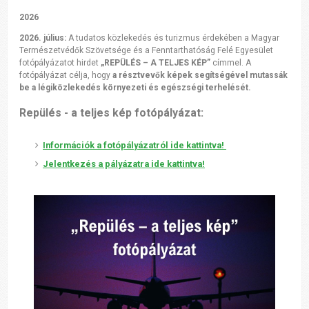
2026
2026. július:
A tudatos közlekedés és turizmus érdekében a Magyar
Természetvédők Szövetsége és a Fenntarthatóság Felé Egyesület
fotópályázatot hirdet
„REPÜLÉS – A TELJES KÉP”
címmel. A
fotópályázat célja, hogy
a résztvevők képek segítségével mutassák
be a légiközlekedés környezeti és egészségi terhelését.
Repülés - a teljes kép fotópályázat:
Információk a fotópályázatról ide kattintva!
Jelentkezés a pályázatra ide kattintva!