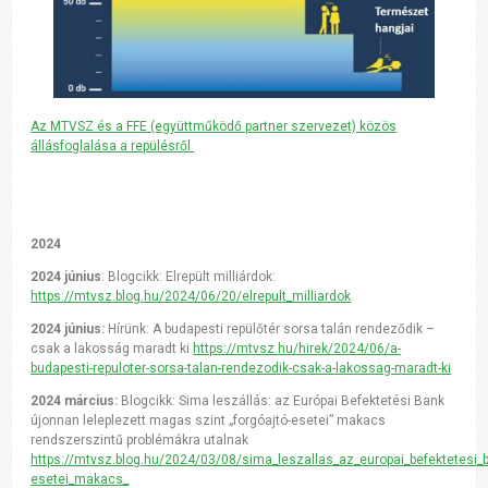
Az MTVSZ és a FFE (együttműködő partner szervezet) közös
állásfoglalása a repülésről
2024
2024 június
: Blogcikk: Elrepült milliárdok:
https://mtvsz.blog.hu/2024/06/20/elrepult_milliardok
2024 június:
Hírünk: A budapesti repülőtér sorsa talán rendeződik –
csak a lakosság maradt ki
https://mtvsz.hu/hirek/2024/06/a-
budapesti-repuloter-sorsa-talan-rendezodik-csak-a-lakossag-maradt-ki
2024 március:
Blogcikk: Sima leszállás: az Európai Befektetési Bank
újonnan leleplezett magas szint „forgóajtó-esetei” makacs
rendszerszintű problémákra utalnak
https://mtvsz.blog.hu/2024/03/08/sima_leszallas_az_europai_befektetesi_
esetei_makacs_