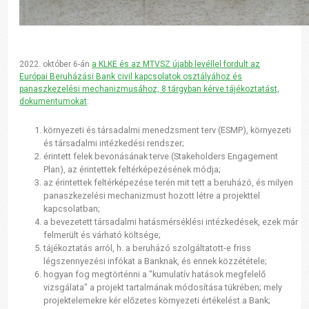
2022. október 6-án
a KLKE és az MTVSZ újabb levéllel fordult az
Európai Beruházási Bank civil kapcsolatok osztályához és
panaszkezelési mechanizmusához, 8 tárgyban kérve tájékoztatást,
dokumentumokat
:
környezeti és társadalmi menedzsment terv (ESMP), környezeti
és társadalmi intézkedési rendszer;
érintett felek bevonásának terve (Stakeholders Engagement
Plan), az érintettek feltérképezésének módja;
az érintettek feltérképezése terén mit tett a beruházó, és milyen
panaszkezelési mechanizmust hozott létre a projekttel
kapcsolatban;
a bevezetett társadalmi hatásmérséklési intézkedések, ezek már
felmerült és várható költsége;
tájékoztatás arról, h. a beruházó szolgáltatott-e friss
légszennyezési infókat a Banknak, és ennek közzététele;
hogyan fog megtörténni a "kumulatív hatások megfelelő
vizsgálata" a projekt tartalmának módosítása tükrében; mely
projektelemekre kér előzetes környezeti értékelést a Bank;