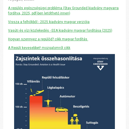
A repülés egészségügyi probléma (Stay Grounded kiadvány magyarra
fordítva, 2025, pdf-ben letölthető innen)
Vissza a felhőkből - 2025 kiadvány magyar verziója
Vasúti és vízi közlekedés - EEA kiadvány magyar fordítása (2025)
Hogyan szennyez a repülőd? cikk magyar fordítás
A Repülj kevesebbet! mozgalomról cikk