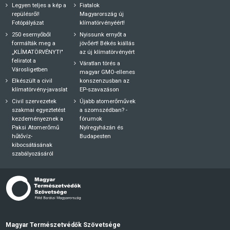
Legyen teljes a kép a
Fiatalok
repülésről!
Magyarország új
Fotópályázat
klímatörvényéért!
250 esernyőből
Nyissunk ernyőt a
formálták meg a
jövőért! Békés kiállás
„KLÍMATÖRVÉNYT!"
az új klímatörvényért
feliratot a
Váratlan törés a
Városligetben
magyar GMO-ellenes
Elkészült a civil
konszenzusban az
klímatörvény-javaslat
EP-szavazáson
Civil szervezetek
Újabb atomerőművek
szakmai egyeztetést
a szomszédban? -
kezdeményeznek a
fórumok
Paksi Atomerőmű
Nyíregyházán és
hűtővíz-
Budapesten
kibocsátásának
szabályozásáról
Magyar Természetvédők Szövetsége