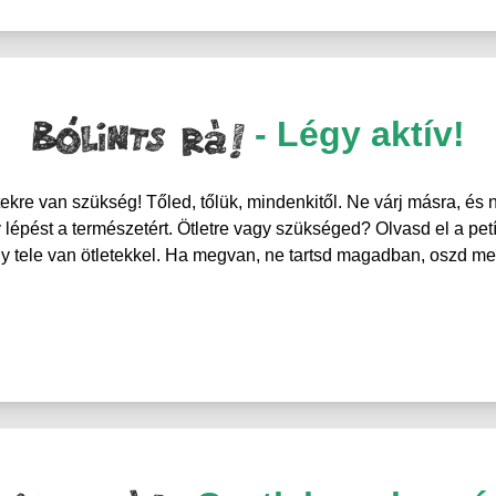
- Légy aktív!
tekre van szükség! Tőled, tőlük, mindenkitől. Ne várj másra, és
 lépést a természetért. Ötletre vagy szükséged? Olvasd el a petíc
y tele van ötletekkel. Ha megvan, ne tartsd magadban, oszd m