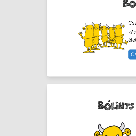
Csa
kéz
éle
Cs