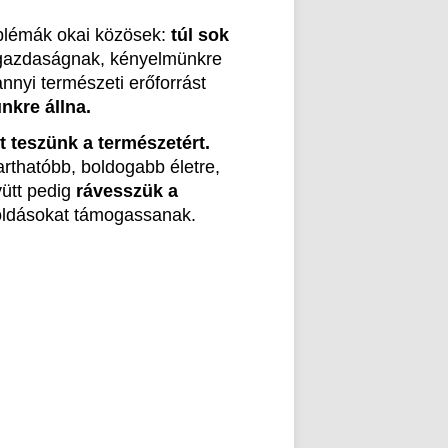
oblémák okai közösek:
túl sok
n gazdaságnak, kényelmünkre
nnyi természeti erőforrást
nkre állna.
t teszünk a természetért.
arthatóbb, boldogabb életre,
yütt pedig
rávesszük a
goldásokat támogassanak.