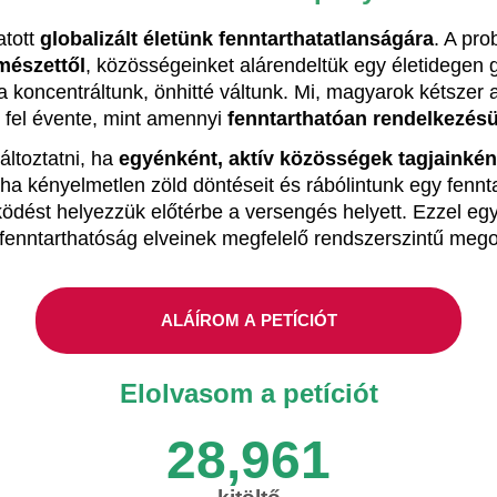
atott
globalizált életünk fenntarthatatlanságára
. A pr
rmészettől
, közösségeinket alárendeltük egy életidege
 koncentráltunk, önhitté váltunk. Mi, magyarok kétszer a
 fel évente, mint amennyi
fenntarthatóan rendelkezésü
áltoztatni, ha
egyénként, aktív közösségek tagjainkén
a kényelmetlen zöld döntéseit és rábólintunk egy fennt
dést helyezzük előtérbe a versengés helyett. Ezzel eg
fenntarthatóság elveinek megfelelő rendszerszintű me
ALÁÍROM A PETÍCIÓT
Elolvasom a petíciót
28,961