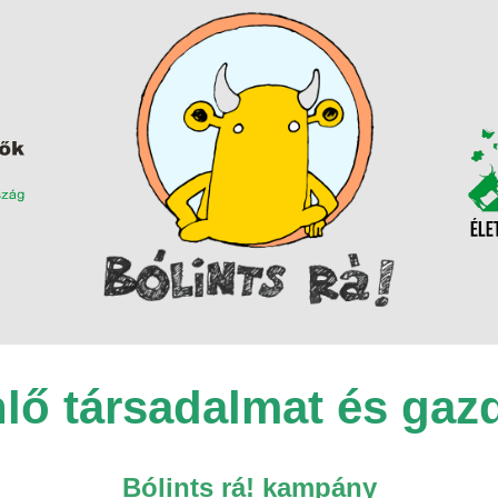
nlő társadalmat és gaz
Bólints rá! kampány