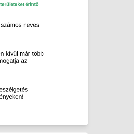
rületeket érintő
s számos neves
 kívül már több
mogatja az
beszélgetés
ményeken!