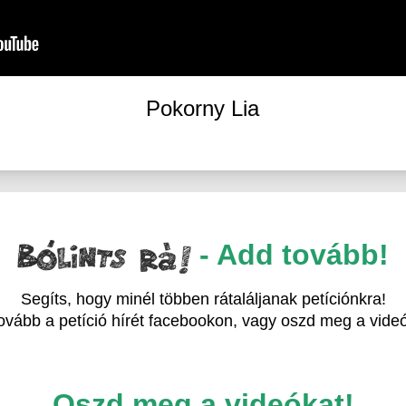
Pokorny Lia
- Add tovább!
Segíts, hogy minél többen rátaláljanak petíciónkra!
ovább a petíció hírét facebookon, vagy oszd meg a videó
Oszd meg a videókat!