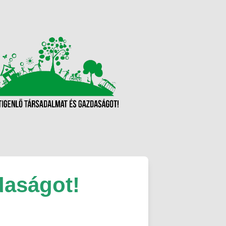
daságot!