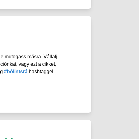
 ne mutogass másra. Vállalj
iónkat, vagy ezt a cikket,
eg
#bólintsrá
hashtaggel!