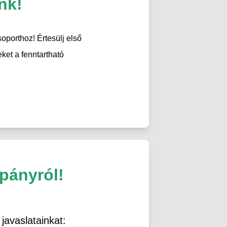
nk!
porthoz! Értesülj első
eket a fenntartható
pányról!
javaslatainkat: