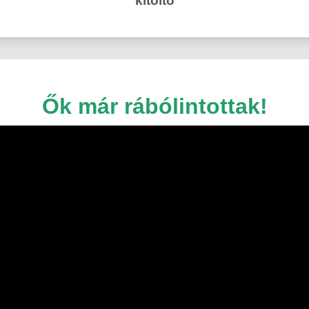
kitöltő
Ők már rábólintottak!