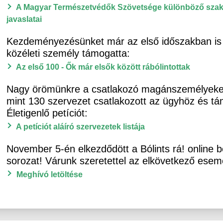
A Magyar Természetvédők Szövetsége különböző szakte
javaslatai
Kezdeményezésünket már az első időszakban i
közéleti személy támogatta:
Az első 100 - Ők már elsők között rábólintottak
Nagy örömünkre a csatlakozó magánszemélyeken
mint 130 szervezet csatlakozott az ügyhöz és tá
Életigenlő petíciót:
A petíciót aláíró szervezetek listája
November 5-én elkezdődött a Bólints rá! online 
sorozat! Várunk szeretettel az elkövetkező ese
Meghívó letöltése