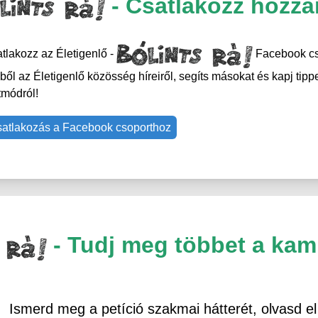
- Csatlakozz hozzá
tlakozz az Életigenlő -
Facebook cso
ből az Életigenlő közösség híreiről, segíts másokat és kapj tipp
tmódról!
atlakozás a Facebook csoporthoz
- Tudj meg többet a kam
Ismerd meg a petíció szakmai hátterét, olvasd el 