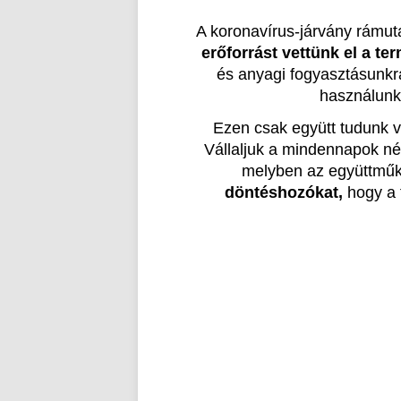
A koronavírus-járvány rámut
erőforrást vettünk el a te
és anyagi fogyasztásunkra
használunk
Ezen csak együtt tudunk v
Vállaljuk a mindennapok néh
melyben az együttműkö
döntéshozókat,
hogy a 