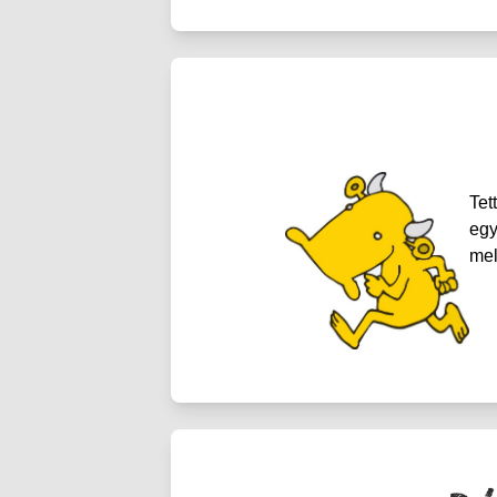
Tet
egy
mel