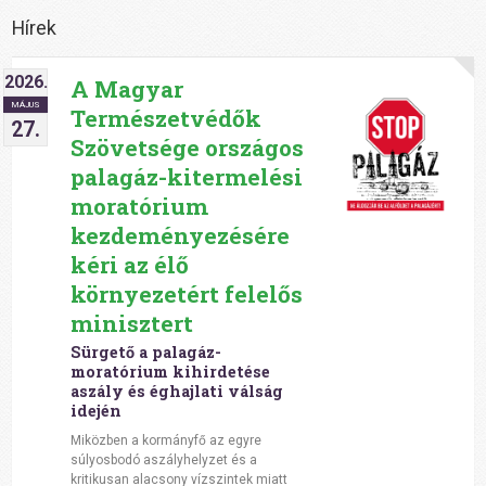
Hírek
2026.
A Magyar
MÁJUS
Természetvédők
27.
Szövetsége országos
palagáz-kitermelési
moratórium
kezdeményezésére
kéri az élő
környezetért felelős
minisztert
Sürgető a palagáz-
moratórium kihirdetése
aszály és éghajlati válság
idején
Miközben a kormányfő az egyre
súlyosbodó aszályhelyzet és a
kritikusan alacsony vízszintek miatt