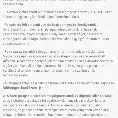
szakirodalom.
-
Jelentős vízhasználat
a fúráshoz és rétegrepesztéshez (kb. 4-10-15 ezer
köbméter egy palagáz-kútnál teljes életciklusa alatt)
-
Felszíni és felszín alatti víz- és talajszennyezési kockázatok
a
feltárásnál, kitermelésnél ill. palagáz-infrastruktúráknál használt
vegyianyag-mix miatt, amelyek a helyi mezőgazdaságot, halászatot,
élővilágot és lakosságot, hosszabb távon akár a gyógyfürdő-turizmust is
veszélyeztethetik
-
Fokozza az éghajlati válságot,
amely már ma is súlyos károkat okoz
Magyarországon és különösen az elsivatagosodás veszélyének kitett
Alföldön. A palagáz elégetése jelentős mennyiségű szén-dioxidot bocsát ki,
a gázt zömében alkotó éghajlatromboló metán szivárgása pedig nem
kerülhető el teljesen sem a kitermelésnél, sem a szállításánál,
felhasználásánál.
- A rétegrepesztés és a palagáz termelést kísérő szennyvíz földbe sajtolása
f
öldrengés-kockázattal jár.
2. A hazai palagáz-projektek megalapozatlanok és átgondolatlanok.
Nincs
átfogó stratégia a palagáz-fejlesztésekről, hiányzik a projektek körül a
magyar társadalmi konszenzus. Ennek ellenére úgy indulnak újabb
projektek, hogy nem készült stratégiai szemléletű környezeti vizsgálat a
palagáz-feltárás és kitermelés hazai összesített hatásaira, kockázataira