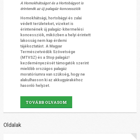
A Homokhátságot és a Hortobágyot is
érintenék az új palagáz-koncessziók
Homokhátsági, hortobágyi és zalai
védett területeket, vizeket is
érintenének új palagáz-kitermelési
koncessziók, miközben a helyi érintett
lakosság nem kap érdemi
tájékoztatást. A Magyar
Természetvédők Szövetsége
(MTVSZ) és a Stop palagáz!
kezdeményezését támogatók szerint
mielőbb országos palagáz
moratóriumra van szükség, hogy ne
alakulhasson ki az akkugyárakéhoz
hasonló helyzet.
TOVÁBB OLVASOM
Oldalak