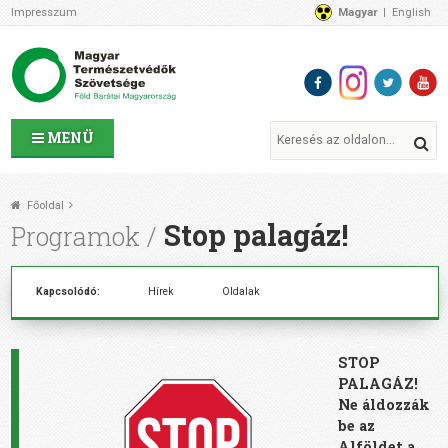
Impresszum
Magyar
English
Az MTVSZ-ről
Bemutatkozunk
Programok
MTVSZ ügyek és események
Tagszervezetek
MENÜ
Akikkel együtt dolgozunk
Átláthatóság
Főoldal
Támogatóink
Stop palagáz!
Programok
CSATLAKOZZ hozzánk!
Elérhetőségeink
Kapcsolódó:
Hírek
Oldalak
1%
Segítsd a munkánkat!
Adományozz!
STOP
Támogatás
PALAGÁZ!
Ne áldozzák
be az
Alföldet a