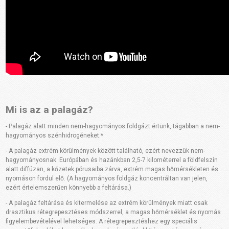
Mi is az a palagáz?
- Palagáz alatt minden nem-hagyományos földgázt értünk, tágabban a nem-
hagyományos szénhidrogéneket.*
- A palagáz extrém körülmények között található, ezért nevezzük nem-
hagyományosnak. Európában és hazánkban 2,5-7 kilométerrel a földfelszín
alatt diffúzan, a kőzetek pórusaiba zárva, extrém magas hőmérsékleten és
nyomáson fordul elő. (A hagyományos földgáz koncentráltan van jelen,
ezért értelemszerűen könnyebb a feltárása.)
- A palagáz feltárása és kitermelése az extrém körülmények miatt csak
drasztikus rétegrepesztéses módszerrel, a magas hőmérséklet és nyomás
figyelembevételével lehetséges. A rétegrepesztéshez egy speciális