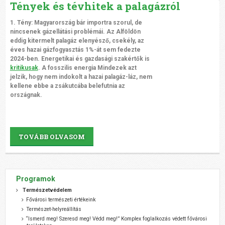
Tények és tévhitek a palagázról
1. Tény: Magyarország bár importra szorul, de
nincsenek gázellátási problémái. Az Alföldön
eddig kitermelt palagáz elenyésző, csekély, az
éves hazai gázfogyasztás 1%-át sem fedezte
2024-ben. Energetikai és gazdasági szakértők is
kritikusak
. A fosszilis energia Mindezek azt
jelzik, hogy nem indokolt a hazai palagáz-láz, nem
kellene ebbe a zsákutcába belefutnia az
országnak.
TOVÁBB OLVASOM
Programok
Természetvédelem
Fővárosi természeti értékeink
Természet-helyreállítás
“Ismerd meg! Szeresd meg! Védd meg!” Komplex foglalkozás védett fővárosi