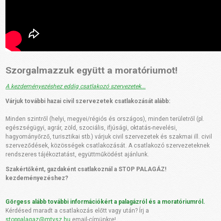
Szorgalmazzuk együtt a moratóriumot!
A kezdeményezéshez eddig csatlakozó szervezetek...
Várjuk további hazai civil szervezetek csatlakozását alább:
Minden szintről (helyi, megyei/régiós és országos), minden területről (pl.
egészségügyi, agrár, zöld, szociális, ifjúsági, oktatás-nevelési,
hagyományőrző, turisztikai stb.) várjuk civil szervezetek és szakmai ill. civil
szerveződések, közösségek csatlakozását. A csatlakozó szervezeteknek
rendszeres tájékoztatást, együttműködést ajánlunk.
Szakértőként, gazdaként csatlakoznál a STOP PALAGÁZ!
kezdeményezéshez?
Görgess alább további információkért a palagázról és a moratóriumról.
Kérdésed maradt a csatlakozás előtt vagy után? Írj a
stoppalagaz@mtvsz.hu
email-címünkre!