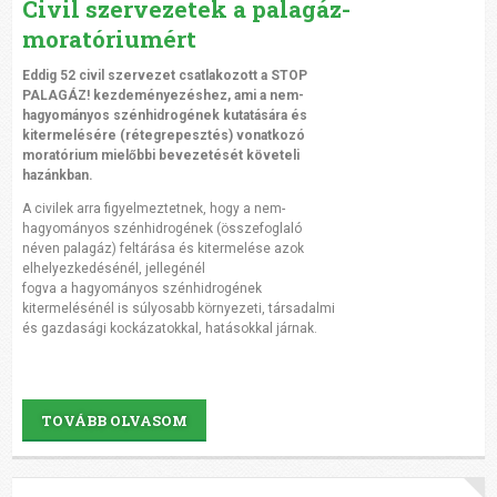
Civil szervezetek a palagáz-
moratóriumért
Eddig 52 civil szervezet csatlakozott a STOP
PALAGÁZ! kezdeményezéshez, ami a nem-
hagyományos szénhidrogének kutatására és
kitermelésére (rétegrepesztés) vonatkozó
moratórium mielőbbi bevezetését követeli
hazánkban.
A civilek arra figyelmeztetnek, hogy a nem-
hagyományos szénhidrogének (összefoglaló
néven palagáz) feltárása és kitermelése azok
elhelyezkedésénél, jellegénél
fogva a hagyományos szénhidrogének
kitermelésénél is súlyosabb környezeti, társadalmi
és gazdasági kockázatokkal, hatásokkal járnak.
TOVÁBB OLVASOM