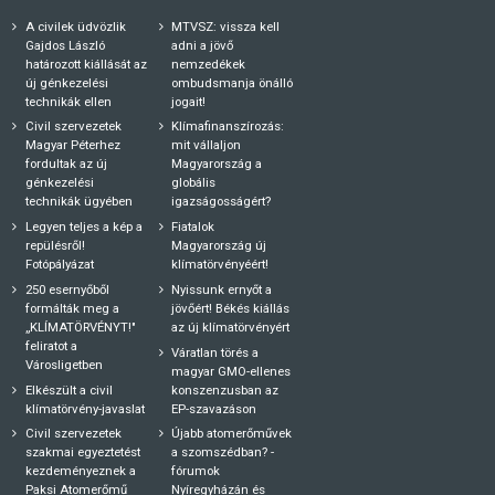
A civilek üdvözlik
MTVSZ: vissza kell
Gajdos László
adni a jövő
határozott kiállását az
nemzedékek
új génkezelési
ombudsmanja önálló
technikák ellen
jogait!
Civil szervezetek
Klímafinanszírozás:
Magyar Péterhez
mit vállaljon
fordultak az új
Magyarország a
génkezelési
globális
technikák ügyében
igazságosságért?
Legyen teljes a kép a
Fiatalok
repülésről!
Magyarország új
Fotópályázat
klímatörvényéért!
250 esernyőből
Nyissunk ernyőt a
formálták meg a
jövőért! Békés kiállás
„KLÍMATÖRVÉNYT!"
az új klímatörvényért
feliratot a
Váratlan törés a
Városligetben
magyar GMO-ellenes
Elkészült a civil
konszenzusban az
klímatörvény-javaslat
EP-szavazáson
Civil szervezetek
Újabb atomerőművek
szakmai egyeztetést
a szomszédban? -
kezdeményeznek a
fórumok
Paksi Atomerőmű
Nyíregyházán és