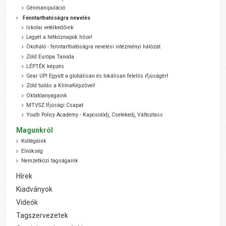
Génmanipuláció
Fenntarthatóságra nevelés
Iskolai vetélkedőink
Legyél a hétköznapok hőse!
Ökoháló - fenntarthatóságra nevelési intézményi hálózat
Zöld Európa Tanoda
LÉPTÉK képzés
Gear UP! Együtt a globálisan és lokálisan felelős ifjúságért
Zöld tudás a KlímaKépzővel!
Oktatóanyagaink
MTVSZ Ifjúsági Csapat
Youth Policy Academy - Kapcsolódj, Cselekedj, Változtass
Magunkról
Kollégáink
Elnökség
Nemzetközi tagságaink
Hírek
Kiadványok
Videók
Tagszervezetek