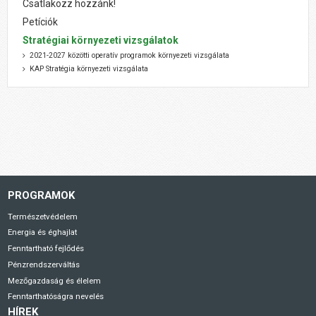
Csatlakozz hozzánk!
Petíciók
Stratégiai környezeti vizsgálatok
2021-2027 közötti operatív programok környezeti vizsgálata
KAP Stratégia környezeti vizsgálata
PROGRAMOK
Természetvédelem
Energia és éghajlat
Fenntartható fejlődés
Pénzrendszerváltás
Mezőgazdaság és élelem
Fenntarthatóságra nevelés
HÍREK