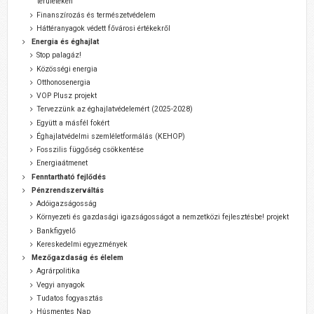
területeken
Finanszírozás és természetvédelem
Háttéranyagok védett fővárosi értékekről
Energia és éghajlat
Stop palagáz!
Közösségi energia
Otthonosenergia
VOP Plusz projekt
Tervezzünk az éghajlatvédelemért (2025-2028)
Együtt a másfél fokért
Éghajlatvédelmi szemléletformálás (KEHOP)
Fosszilis függőség csökkentése
Energiaátmenet
Fenntartható fejlődés
Pénzrendszerváltás
Adóigazságosság
Környezeti és gazdasági igazságosságot a nemzetközi fejlesztésbe! projekt
Bankfigyelő
Kereskedelmi egyezmények
Mezőgazdaság és élelem
Agrárpolitika
Vegyi anyagok
Tudatos fogyasztás
Húsmentes Nap