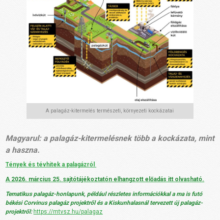
A palagáz-kitermelés természeti, környezeti kockázatai
Magyarul: a palagáz-kitermelésnek több a kockázata, mint
a haszna.
Tények és tévhitek a palagázról
A 2026. március 25. sajtótájékoztatón elhangzott előadás itt olvasható.
Tematikus palagáz-honlapunk, például részletes információkkal a ma is futó
békési Corvinus palagáz projektről és a Kiskunhalasnál tervezett új palagáz-
projektről:
https://mtvsz.hu/palagaz