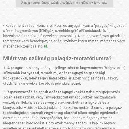
A nem-hagyományos szénhidrogének kitermelésének folyamata
* Kezdeményezésünkben, híreinkben és anyagainkban a "palagáz" kifejezést
a "nem-hagyományos (föld)gáz, szénhidrogén" előfordulások rövid,
közérthető összefoglaló neveként használjuk. Nem-hagyományos gázok pl.:
tömött gáz vagy homokgáz, palagáz, szénhez kötött metán, márgagáz vagy
medence-középi gáz stb.
ld.
Miért van szükség palagáz-moratóriumra?
1. A palagáz
nem-hagyományos jellege miatt (a hagyományos földgáznál is)
súlyosabb környezeti, társadalmi, egészségügyi és gazdasági
kockázatokkal, lehetséges hatásokkal jár
. Ezek rövid és hosszú távon,
utóbbinál akár évekkel később is jelentkezhetnek.
- Légszennyezés és annak egészségügyi kockázatai:
a rétegrepesztés
során a felhasznált, vegyi anyagokat tartalmazó „koktél” használatával
veszélyes illékony szerves vegyületek kerülhetnek a légkörbe és a
környezetbe – többek között rákkeltő benzol és metán.
Számos, a palagáz-
technológiában használt vegyi anyag okozhat
rákos megbetegedéseket,
asztmát és más légúti betegségeket, bőrkiütéseket és/vagy szív- és
idegrendszeri károsodást. Hogy ezek mennyiségéről is képünk legyen:
egyetlen palagáz-kút élettartama alatt több tonnányi vegyianyagról ír a