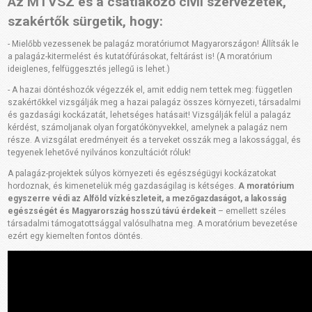
Az MTVSZ és a csatlakozó civil szervezetek,
szakértők sürgetik, hogy:
- Mielőbb vezessenek be palagáz moratóriumot Magyarországon! Állítsák le
a palagáz-kitermelést és kutatófúrásokat, feltárást is! (A moratórium
ideiglenes, felfüggesztés jellegű is lehet.)
- A hazai döntéshozók végezzék el, amit eddig nem tettek meg: független
szakértőkkel vizsgálják meg a hazai palagáz összes környezeti, társadalmi
és gazdasági kockázatát, lehetséges hatásait! Vizsgálják felül a palagáz
kérdést, számoljanak olyan forgatókönyvekkel, amelynek a palagáz nem
része. A vizsgálat eredményeit és a terveket osszák meg a lakossággal, és
tegyenek lehetővé nyilvános konzultációt róluk!
A palagáz-projektek súlyos környezeti és egészségügyi kockázatokat
hordoznak, és kimenetelük még gazdaságilag is kétséges.
A moratórium
egyszerre védi az Alföld vízkészleteit, a mezőgazdaságot, a lakosság
egészségét és Magyarország hosszú távú érdekeit
– emellett széles
társadalmi támogatottsággal valósulhatna meg. A moratórium bevezetése
ezért egy kiemelten fontos döntés.