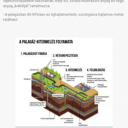
repesztőfolyadékot használnak, mely víz, szilárd kitámasztó anyag és vegyi
anyag „koktélját” tartalmazza.
- A palagázban 80-95%-ban az éghajlatromboló, szivárgásra hajlamos metán
található.