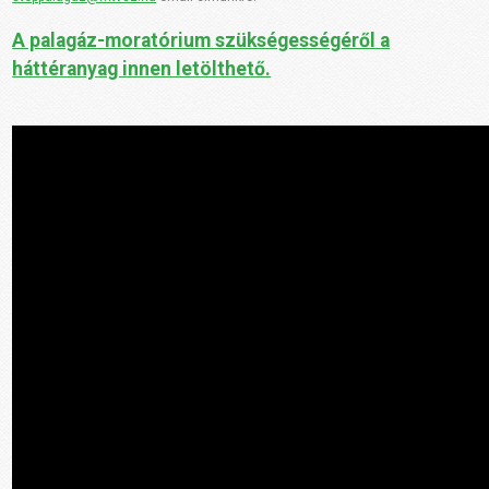
A palagáz-moratórium szükségességéről a
háttéranyag innen letölthető.