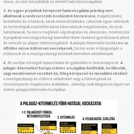
nézve, és nem konzultáltak az érintett helyi közösségekkel.
3. Az egyes projektek környezeti hatásvizsgálatai jelenleg nem
alkalmasak a rendszerszintű kockázatok kiszűrésére
, megelőzésére,
kivédésére és a hatások, károk minimalizálására. Léteznek ugyan előírások
és technológiák a különféle káros kibocsátások megelőzésére, de azok
hatástalanok, ha nincs megfelelő végrehajtatás és ellenőrzés, monitorozás.
A projektek nemzetgazdasági kiemeltté tétele ráadásul gyorsítósávot jelent,
és nehezíti az alapos hatásvizsgálatot. A palagáz-kitermelés kockázatai
az
Alföldre nézve különösen veszélyesek,
hiszen ezen a tájegységen a
vízbázisok és a mezőgazdasági területek kiemelten sérülékenyek.
4.
Az európai országok tapasztalatai és gyakorlata is óvatosságra int.
A
palagáz-kitermelést Európa számos országában betiltották, korlátozták,
vagy moratóriumot vezettek be, főleg környezeti és társadalmi okokból
:
a mezőgazdaság és vízkincs védelméért vagy a földrengések és
vízszennyezés megelőzése érdekében. Jelenleg csak Magyarországon van
érdemi palagáz-kitermelés Európában.