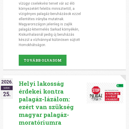
vízügyi cselekvési tervet vár az élő
környezetért felelős minisztertől, a
vízigényes palagáz-beruházások ezzel
ellentétes irányba mutatnak.
Magyarországon jelenleg is zajlik
palagáz-kitermelés Sarkad környékén,
Kiskunhalasnál pedig új beruházás
készül a vízhiánnyal különösen sújtott
Homokhátságon.
TOVÁBB OLVASOM
2026.
Helyi lakosság
MÁRC
érdekei kontra
25.
palagáz-lázálom:
ezért van szükség
magyar palagáz-
moratóriumra