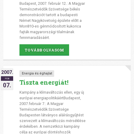
Budapest, 2007. február 12.: A Magyar
Természetvédők Szövetsége békés
demonstrációt tartott a budapesti
Német Nagykövetség épülete előtt a
Mon810-es génmódosított kukorica
fajták magyarországi tilalmának
fennmaradásáért.
TOVÁBB OLVASOM
2007.
Energia és éghajlat
FEB
Tiszta energiát!
07.
Kampány a klímaváltozás ellen, egy új
európai energiapolitikáértBudapest,
2007.február 7.: A Magyar
Természetvédők Szövetsége
Budapesten látványos aláírásgyűjtést
szervezett a klímaváltozás mérséklése
érdekében. A nemzetközi kampány
célja az európai döntéshozók