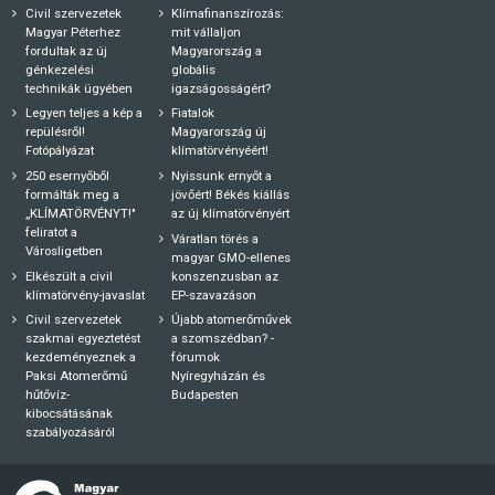
Civil szervezetek
Klímafinanszírozás:
Magyar Péterhez
mit vállaljon
fordultak az új
Magyarország a
génkezelési
globális
technikák ügyében
igazságosságért?
Legyen teljes a kép a
Fiatalok
repülésről!
Magyarország új
Fotópályázat
klímatörvényéért!
250 esernyőből
Nyissunk ernyőt a
formálták meg a
jövőért! Békés kiállás
„KLÍMATÖRVÉNYT!"
az új klímatörvényért
feliratot a
Váratlan törés a
Városligetben
magyar GMO-ellenes
Elkészült a civil
konszenzusban az
klímatörvény-javaslat
EP-szavazáson
Civil szervezetek
Újabb atomerőművek
szakmai egyeztetést
a szomszédban? -
kezdeményeznek a
fórumok
Paksi Atomerőmű
Nyíregyházán és
hűtővíz-
Budapesten
kibocsátásának
szabályozásáról