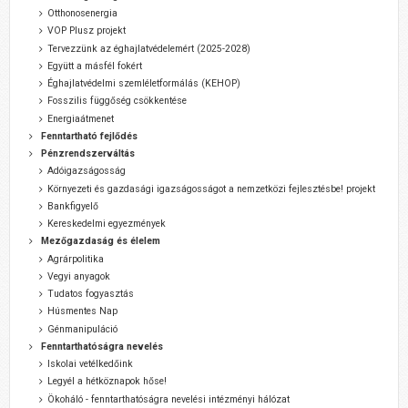
Otthonosenergia
VOP Plusz projekt
Tervezzünk az éghajlatvédelemért (2025-2028)
Együtt a másfél fokért
Éghajlatvédelmi szemléletformálás (KEHOP)
Fosszilis függőség csökkentése
Energiaátmenet
Fenntartható fejlődés
Pénzrendszerváltás
Adóigazságosság
Környezeti és gazdasági igazságosságot a nemzetközi fejlesztésbe! projekt
Bankfigyelő
Kereskedelmi egyezmények
Mezőgazdaság és élelem
Agrárpolitika
Vegyi anyagok
Tudatos fogyasztás
Húsmentes Nap
Génmanipuláció
Fenntarthatóságra nevelés
Iskolai vetélkedőink
Legyél a hétköznapok hőse!
Ökoháló - fenntarthatóságra nevelési intézményi hálózat