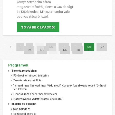
környezetvédelmi tárca
megszüntetéséről, illetve a Gazdasági
és Közlekedési Minisztériumba való
beolvasztásáról szól.
TOVÁBB OLVASOM
«
1
2
...
123
124
125
126
127
128
129
...
137
138
»
Programok
Természetvédelem
Fővárosi természeti értékeink
Természet-helyreállítás
“Ismerd meg! Szeresd meg! Védd meg!” Komplex foglalkozás védett fővárosi
területeken
Finanszírozás és természetvédelem
Háttéranyagok védett fővárosi értékekről
Energia és éghajlat
Stop palagáz!
Közösségi energia