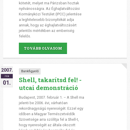
kötetét, melyet ma Párizsban hoztak
nyilvánosságra. Az Éghajlatváltozási
Kormányközi Testület (IPCC) jelentése
a leghitelesebb bizonyítékát adja
annak, hogy az éghajlatváltozásért
jelentős mértékben az emberiség
felelős.
TOVÁBB OLVASOM
2007.
Bankfigyelő
FEB
Shell, takarítsd fel! -
01.
utcai demonstráció
Budapest, 2007. február 1. – A Shell ma
jelenti be 2006. évi, várhatóan
rekordnagyságú nyereségét. Ezzel egy
időben a Magyar Természetvédők
Szövetsége arra szólítja fel a Shell-t,
hogy nyereségét az általa okozott