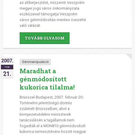
az előterjesztést, miszerint Veszprém
megyei jogú város önkormányzata
eszközeivel támogatja Veszprém
város génmódosítás-mentes övezetté
való válását.
TOVÁBB OLVASOM
2007.
Génmanipuláció
FEB
Maradhat a
21.
génmódosított
kukorica tilalma!
Brüsszel-Budapest, 2007. február 20.:
Történelmi jelentőségű döntés
született Brüsszelben, ahol a
környezetvédelmi miniszterek
tanácsülésén a tagállamok nem
fogadták el a MON810 génmódosított
kukorica termesztésére hozott magyar