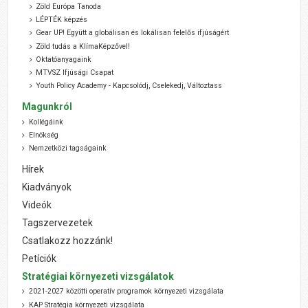
Zöld Európa Tanoda
LÉPTÉK képzés
Gear UP! Együtt a globálisan és lokálisan felelős ifjúságért
Zöld tudás a KlímaKépzővel!
Oktatóanyagaink
MTVSZ Ifjúsági Csapat
Youth Policy Academy - Kapcsolódj, Cselekedj, Változtass
Magunkról
Kollégáink
Elnökség
Nemzetközi tagságaink
Hírek
Kiadványok
Videók
Tagszervezetek
Csatlakozz hozzánk!
Petíciók
Stratégiai környezeti vizsgálatok
2021-2027 közötti operatív programok környezeti vizsgálata
KAP Stratégia környezeti vizsgálata