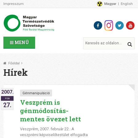
Impresszum
Magyar
English
Az MTVSZ-ről
Bemutatkozunk
Programok
MTVSZ ügyek és események
Tagszervezetek
MENÜ
Akikkel együtt dolgozunk
Átláthatóság
Főoldal
Támogatóink
Hírek
CSATLAKOZZ hozzánk!
Elérhetőségeink
2007.
1%
Génmanipuláció
FEB
Segítsd a munkánkat!
Veszprém is
27.
génmódosítás-
Adományozz!
Támogatás
mentes övezet lett
Veszprém, 2007. február 22.: A
veszprémi képviselőtestület elfogadta