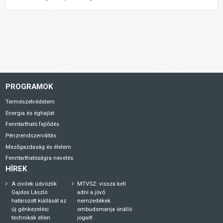
PROGRAMOK
Természetvédelem
Energia és éghajlat
Fenntartható fejlődés
Pénzrendszerváltás
Mezőgazdaság és élelem
Fenntarthatóságra nevelés
HÍREK
A civilek üdvözlik
MTVSZ: vissza kell
Gajdos László
adni a jövő
határozott kiállását az
nemzedékek
új génkezelési
ombudsmanja önálló
technikák ellen
jogait!