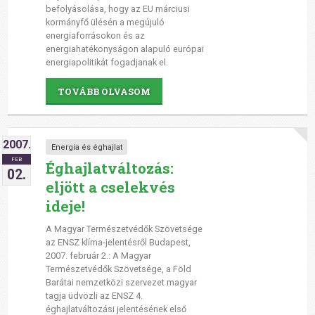
befolyásolása, hogy az EU márciusi
kormányfő ülésén a megújuló
energiaforrásokon és az
energiahatékonyságon alapuló európai
energiapolitikát fogadjanak el.
TOVÁBB OLVASOM
2007.
Energia és éghajlat
FEB
Éghajlatváltozás:
02.
eljött a cselekvés
ideje!
A Magyar Természetvédők Szövetsége
az ENSZ klíma-jelentésről Budapest,
2007. február 2.: A Magyar
Természetvédők Szövetsége, a Föld
Barátai nemzetközi szervezet magyar
tagja üdvözli az ENSZ 4.
éghajlatváltozási jelentésének első