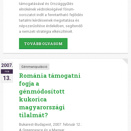
támogatásával és Országgyűlés
elnökének védnökségével fórum-
sorozatot indít a fenntartható fejlődés
tartalmi kérdéseinek megvitatása és
népszerűsítése érdekében, segítendő
a nemzeti stratégia elkészítését.
TOVÁBB OLVASOM
2007.
Génmanipuláció
FEB
Románia támogatni
13.
fogja a
génmódosított
kukorica
magyarországi
tilalmát?
Bukarest-Budapest, 2007. február 12.:
A Greenpeace és a Magyar