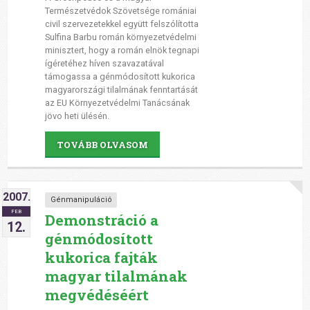
Természetvédok Szövetsége romániai
civil szervezetekkel együtt felszólította
Sulfina Barbu román környezetvédelmi
minisztert, hogy a román elnök tegnapi
ígéretéhez híven szavazatával
támogassa a génmódosított kukorica
magyarországi tilalmának fenntartását
az EU Környezetvédelmi Tanácsának
jövo heti ülésén.
TOVÁBB OLVASOM
2007.
Génmanipuláció
FEB
Demonstráció a
12.
génmódosított
kukorica fajták
magyar tilalmának
megvédéséért