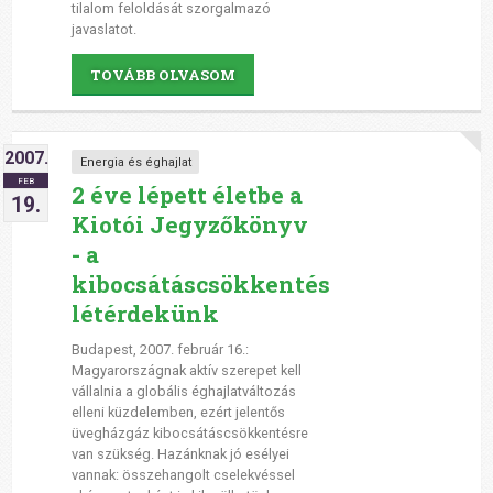
tilalom feloldását szorgalmazó
javaslatot.
TOVÁBB OLVASOM
2007.
Energia és éghajlat
FEB
2 éve lépett életbe a
19.
Kiotói Jegyzőkönyv
- a
kibocsátáscsökkentés
létérdekünk
Budapest, 2007. február 16.:
Magyarországnak aktív szerepet kell
vállalnia a globális éghajlatváltozás
elleni küzdelemben, ezért jelentős
üvegházgáz kibocsátáscsökkentésre
van szükség. Hazánknak jó esélyei
vannak: összehangolt cselekvéssel