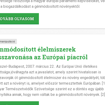
etsége felszólítja a magyar európai parlamenti képviselőket, vé
a biogazdálkodást a génmódosított növényektől.
OVÁBB OLVASOM
manipuláció
nmódosított élelmiszerek
sszavonása az Európai piacról
szel-Budapest, 2007. március 22.: Az Európai Unió illetékes
ttsága jóváhagyta azt a javaslatot, amely szerint hivatalosan is
zavonják öt génmódosított élelmiszer és növény engedélyét, tö
tt azt a növényt is, amelyet először termesztettek Európában. [1
ar Természetvédők Szövetsége szerint ez a döntés egy újabb
nyítéka annak, hogy nem váltak be a génmódosított növények. [2