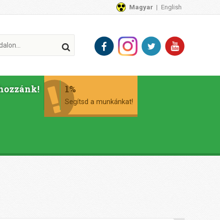
Magyar
English
hozzánk!
1%
Segítsd a munkánkat!