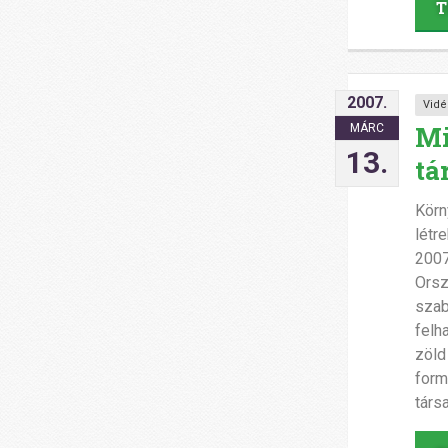
T
2007.
Vidé
Mi
MÁRC
13.
tá
Körn
létr
2007
Orsz
szab
felh
zöld
form
társ