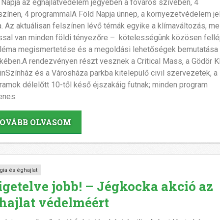
 Napja az éghajlatvédelem jegyében a fováros szívében, 4
színen, 4 programmalA Föld Napja ünnep, a környezetvédelem je
a. Az aktuálisan felszínen lévő témák egyike a klímaváltozás, me
ssal van minden földi tényezőre – kötelességünk közösen fellé
léma megismertetése és a megoldási lehetőségek bemutatása
kében.A rendezvényen részt vesznek a Critical Mass, a Gödör Kl
inSzínház és a Városháza parkba kitelepülő civil szervezetek, a
ramok délelőtt 10-től késő éjszakáig futnak; minden program
enes.
OVÁBB OLVASOM
gia és éghajlat
igetelve jobb! – Jégkocka akció az
hajlat védelméért