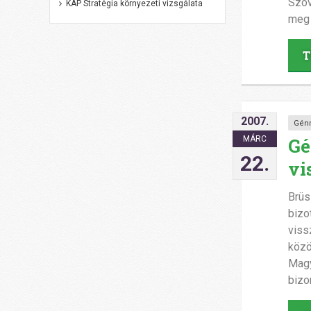
Szöv
KAP Stratégia környezeti vizsgálata
meg 
T
2007.
Gén
Gé
MÁRC
22.
vi
Brüs
bizo
viss
közö
Magy
bizo