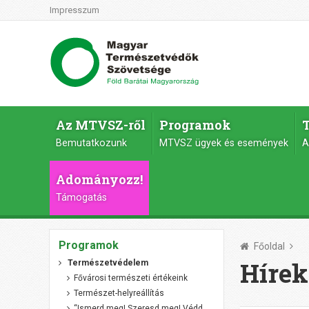
Impresszum
Az MTVSZ-ről
Programok
Bemutatkozunk
MTVSZ ügyek és események
A
Adományozz!
Támogatás
Programok
Főoldal
Hírek
Természetvédelem
Fővárosi természeti értékeink
Természet-helyreállítás
“Ismerd meg! Szeresd meg! Védd