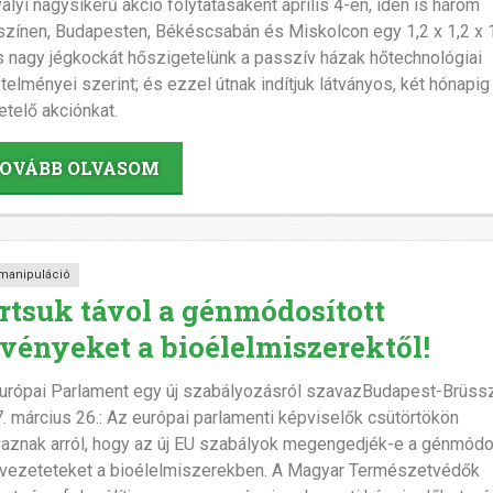
valyi nagysikerű akció folytatásaként április 4-én, idén is három
színen, Budapesten, Békéscsabán és Miskolcon egy 1,2 x 1,2 x 
 nagy jégkockát hőszigetelünk a passzív házak hőtechnológiai
telményei szerint; és ezzel útnak indítjuk látványos, két hónapig 
etelő akciónkat.
OVÁBB OLVASOM
manipuláció
rtsuk távol a génmódosított
vényeket a bioélelmiszerektől!
urópai Parlament egy új szabályozásról szavazBudapest-Brüssz
. március 26.: Az európai parlamenti képviselők csütörtökön
aznak arról, hogy az új EU szabályok megengedjék-e a génmódo
vezeteteket a bioélelmiszerekben. A Magyar Természetvédők