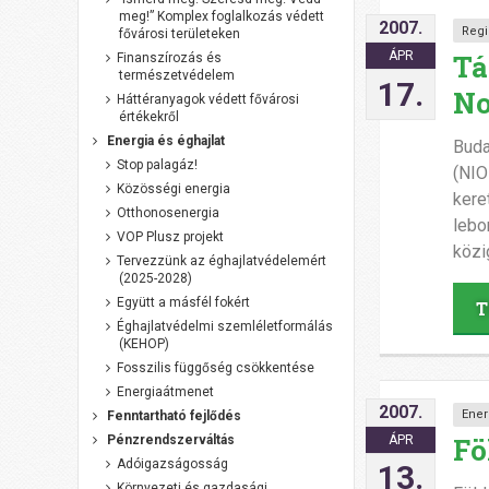
meg!” Komplex foglalkozás védett
2007.
Regi
fővárosi területeken
Tá
ÁPR
Finanszírozás és
természetvédelem
17.
No
Háttéranyagok védett fővárosi
értékekről
Energia és éghajlat
Buda
Stop palagáz!
(NIO
Közösségi energia
kere
Otthonosenergia
lebo
VOP Plusz projekt
közi
Tervezzünk az éghajlatvédelemért
(2025-2028)
Együtt a másfél fokért
T
Éghajlatvédelmi szemléletformálás
(KEHOP)
Fosszilis függőség csökkentése
Energiaátmenet
2007.
Ener
Fenntartható fejlődés
Fö
ÁPR
Pénzrendszerváltás
Adóigazságosság
13.
Környezeti és gazdasági