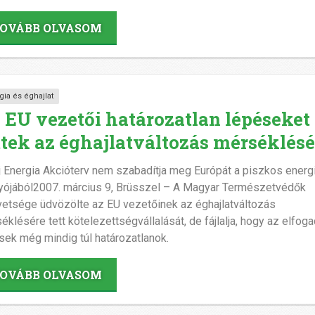
OVÁBB OLVASOM
gia és éghajlat
 EU vezetői határozatlan lépéseket
ttek az éghajlatváltozás mérséklésé
j Energia Akcióterv nem szabadítja meg Európát a piszkos energ
yójából2007. március 9, Brüsszel – A Magyar Természetvédők
etsége üdvözölte az EU vezetőinek az éghajlatváltozás
éklésére tett kötelezettségvállalását, de fájlalja, hogy az elfoga
sek még mindig túl határozatlanok.
OVÁBB OLVASOM