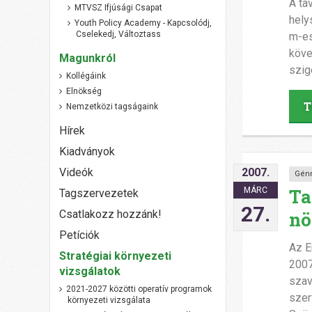
A ta
MTVSZ Ifjúsági Csapat
hely
Youth Policy Academy - Kapcsolódj,
Cselekedj, Változtass
m-es
köve
Magunkról
szig
Kollégáink
Elnökség
T
Nemzetközi tagságaink
Hírek
Kiadványok
2007.
Videók
Gén
Ta
MÁRC
Tagszervezetek
27.
Csatlakozz hozzánk!
nö
Petíciók
Az E
Stratégiai környezeti
2007
vizsgálatok
szav
2021-2027 közötti operatív programok
szer
környezeti vizsgálata