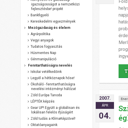
Föld
igazságosságot a nemzetközi
hely
fejlesztésbe! projekt
napj
Bankfigyelő
hatá
Kereskedelmi egyezmények
Mezőgazdaság és élelem
prob
Agrárpolitika
érde
Vegyi anyagok
Merl
Tudatos fogyasztás
prog
Húsmentes Nap
ingy
Génmanipuláció
Fenntarthatóságra nevelés
T
Iskolai vetélkedőink
Legyél a hétköznapok hőse!
Ökoháló - fenntarthatóságra
nevelési intézményi hálózat
Zöld Európa Tanoda
2007.
Ener
LÉPTÉK képzés
Sz
ÁPR
Gear UP! Együtt a globálisan és
lokálisan felelős ifjúságért
04.
ég
Zöld tudás a KlímaKépzővel!
Oktatóanyagaink