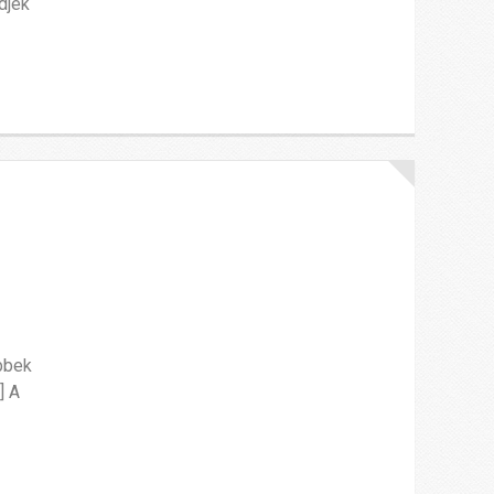
djék
bbek
] A
]