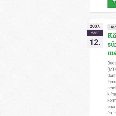
T
2007.
Ener
Kö
MÁRC
12.
sü
me
Buda
(MTV
dönt
Fenn
amel
klím
korm
ener
érde