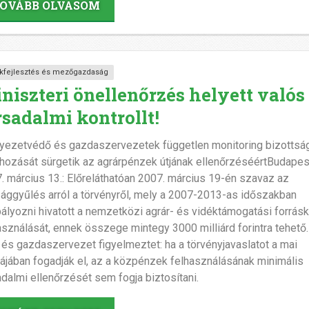
OVÁBB OLVASOM
kfejlesztés és mezőgazdaság
niszteri önellenőrzés helyett valós
rsadalmi kontrollt!
yezetvédő és gazdaszervezetek független monitoring bizottsá
ehozását sürgetik az agrárpénzek útjának ellenőrzéséértBudapes
. március 13.: Előreláthatóan 2007. március 19-én szavaz az
ággyűlés arról a törvényről, mely a 2007-2013-as időszakban
ályozni hivatott a nemzetközi agrár- és vidéktámogatási forrásk
asználását, ennek összege mintegy 3000 milliárd forintra tehető
 és gazdaszervezet figyelmeztet: ha a törvényjavaslatot a mai
ájában fogadják el, az a közpénzek felhasználásának minimális
adalmi ellenőrzését sem fogja biztosítani.