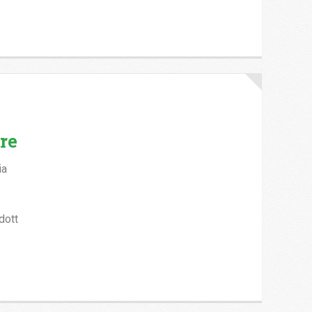
re
ia
dott