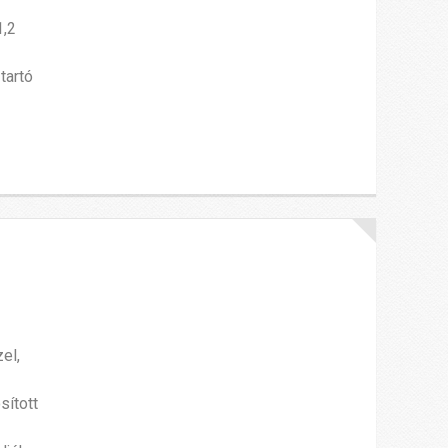
1,2
tartó
el,
sított