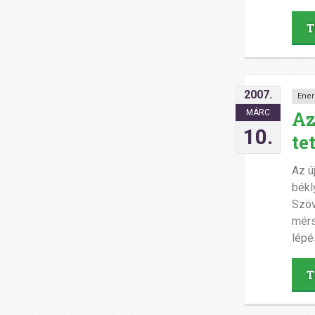
T
2007.
Ener
Az
MÁRC
10.
te
Az ú
békl
Szöv
mérs
lépé
T