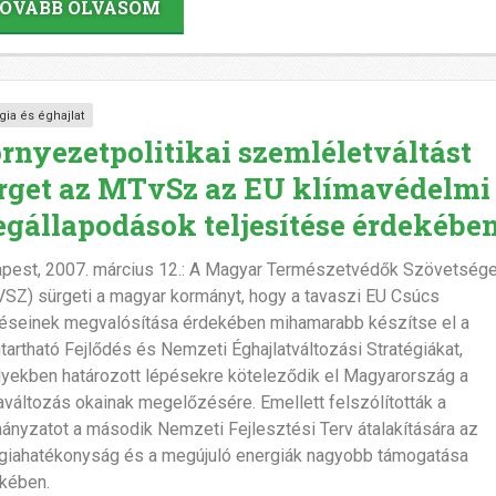
OVÁBB OLVASOM
gia és éghajlat
rnyezetpolitikai szemléletváltást
rget az MTvSz az EU klímavédelmi
gállapodások teljesítése érdekébe
pest, 2007. március 12.: A Magyar Természetvédők Szövetség
SZ) sürgeti a magyar kormányt, hogy a tavaszi EU Csúcs
éseinek megvalósítása érdekében mihamarabb készítse el a
tartható Fejlődés és Nemzeti Éghajlatváltozási Stratégiákat,
yekben határozott lépésekre köteleződik el Magyarország a
aváltozás okainak megelőzésére. Emellett felszólították a
ányzatot a második Nemzeti Fejlesztési Terv átalakítására az
giahatékonyság és a megújuló energiák nagyobb támogatása
kében.