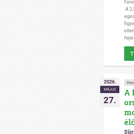
Fere
A 2,
egés
figy
elle
fejl
T
2026.
Stop
A 
MÁJUS
27.
or
mo
él
Sür