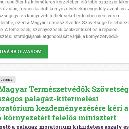
nc repülőtér tíz kilométeres körzetében élő több százezer lakón
5 év után, frissen kiadott környezetvédelmi engedély azonban a
zségügyi és környezeti terheléseket érdemben nem veszi
elembe, ezért a Magyar Természetvédők Szövetsége fellebbeze
ne. A terhelések, szennyezések csökkentését és a repülés
esztési stratégiájának átgondolását várják a környezetvédők.
OVÁBB OLVASOM
 palagáz!
Magyar Természetvédők Szövetség
szágos palagáz-kitermelési
ratórium kezdeményezésére kéri a
ő környezetért felelős minisztert
gető a palagáz-moratórium kihirdetése aszály és