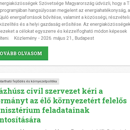
nergiaközösségek Szövetsége Magyarország üdvözli, hogy a T
 programjában hangsúlyosan megjelent az energiahatékonyság, 
juló energiaforrások bővítése, valamint a közösségi, részvételi
özelítés és a helyi gazdaság erősítése. Az energiaközössége
ezeket a célokat egyszerre és kézzelfogható módon képesek
íteni. Közlemény - 2026. május 21., Budapest
OVÁBB OLVASOM
tartható fejlődés és környezetpolitika
ázhúsz civil szervezet kéri a
rmányt az élő környezetért felelős
nisztérium feladatainak
ntosítására