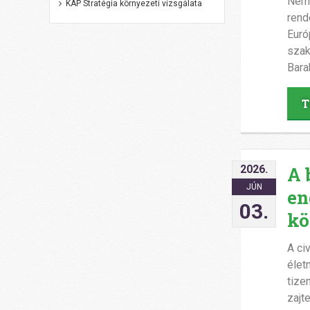
Nemz
KAP Stratégia környezeti vizsgálata
rend
Euró
szak
Bara
T
2026.
A 
JÚN
en
03.
kö
A ci
élet
tize
zajt