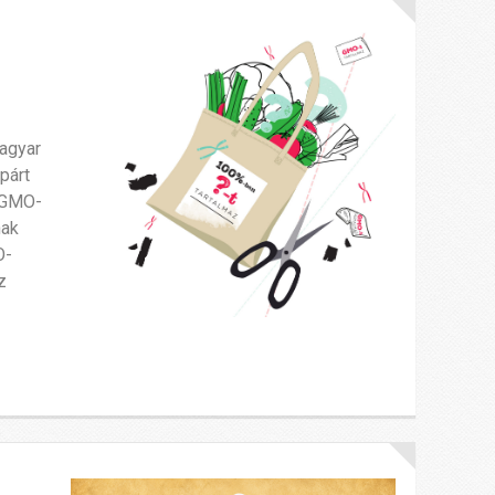
agyar
párt
j GMO-
nak
O-
z