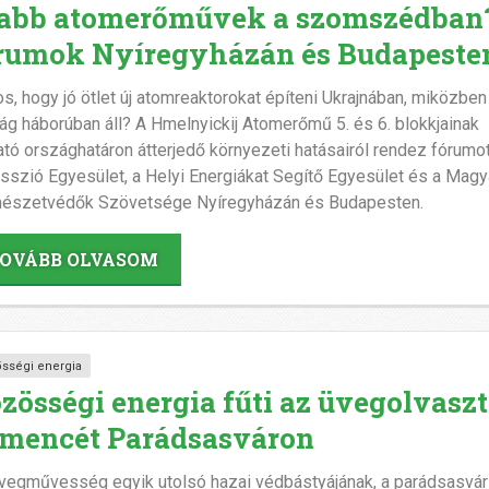
abb atomerőművek a szomszédban?
rumok Nyíregyházán és Budapeste
os, hogy jó ötlet új atomreaktorokat építeni Ukrajnában, miközben
ág háborúban áll? A Hmelnyickij Atomerőmű 5. és 6. blokkjainak
ató országhatáron átterjedő környezeti hatásairól rendez fórumo
sszió Egyesület, a Helyi Energiákat Segítő Egyesület és a Magy
észetvédők Szövetsége Nyíregyházán és Budapesten.
OVÁBB OLVASOM
sségi energia
zösségi energia fűti az üvegolvasz
mencét Parádsasváron
vegművesség egyik utolsó hazai védbástyájának, a parádsasvár