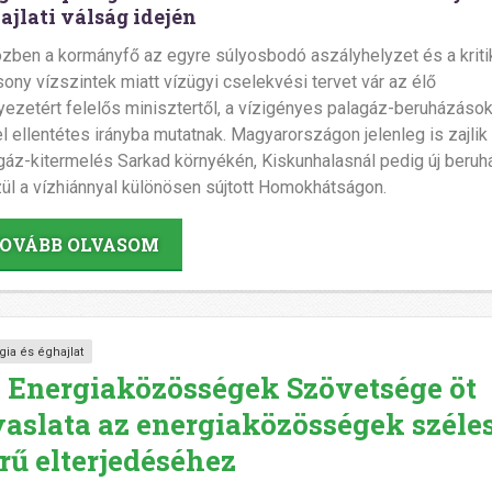
ajlati válság idején
zben a kormányfő az egyre súlyosbodó aszályhelyzet és a krit
sony vízszintek miatt vízügyi cselekvési tervet vár az élő
yezetért felelős minisztertől, a vízigényes palagáz-beruházáso
l ellentétes irányba mutatnak. Magyarországon jelenleg is zajlik
gáz-kitermelés Sarkad környékén, Kiskunhalasnál pedig új beru
ül a vízhiánnyal különösen sújtott Homokhátságon.
OVÁBB OLVASOM
gia és éghajlat
 Energiaközösségek Szövetsége öt
vaslata az energiaközösségek széle
rű elterjedéséhez