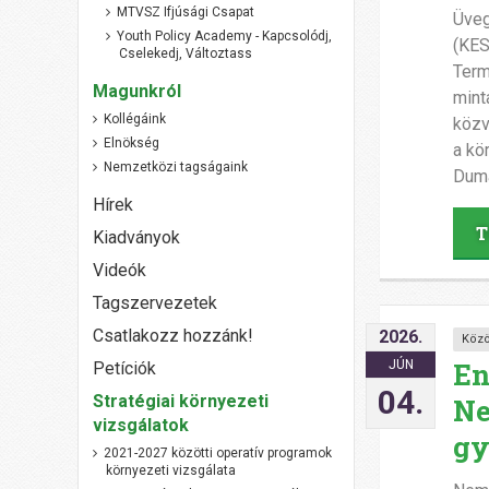
MTVSZ Ifjúsági Csapat
Üveg
Youth Policy Academy - Kapcsolódj,
(KES
Cselekedj, Változtass
Term
Magunkról
mint
Kollégáink
közv
Elnökség
a kö
Nemzetközi tagságaink
Duma
Hírek
T
Kiadványok
Videók
Tagszervezetek
Csatlakozz hozzánk!
2026.
Közö
En
JÚN
Petíciók
04.
Stratégiai környezeti
Ne
vizsgálatok
gy
2021-2027 közötti operatív programok
környezeti vizsgálata