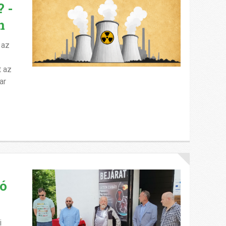
 -
n
 az
t az
ar
tó
i