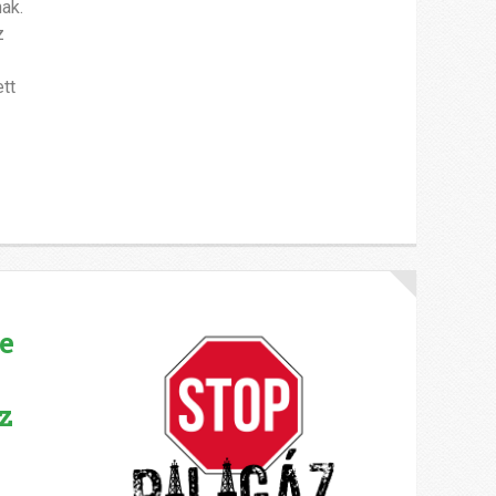
ak.
z
tt
e
z