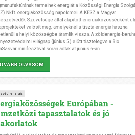
manufaktúrának termelnek energiát a Közösségi Energia Szolgá
Z) Nkft. energiaközösség napelemei. A KESZ a Magyar
észetvédők Szövetsége által alapított energiaközösségként ol
aprojekteket valósít meg, amelyeknél a tiszta energia haszna
etlenül a helyi közösségbe áramlik vissza. A zöldenergia-beruh
rnyezetvédelmi világnap (június 5.) előtt tisztelegve a Bio
Sasvár minifesztivál során adták át június 6-án.
OVÁBB OLVASOM
sségi energia
ergiaközösségek Európában -
mzetközi tapasztalatok és jó
akorlatok