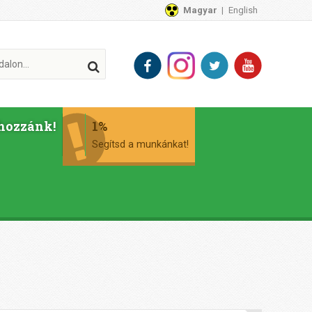
Magyar
English
hozzánk!
1%
Segítsd a munkánkat!