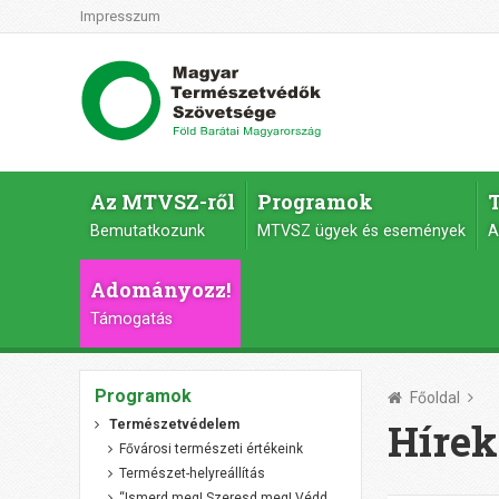
Impresszum
Az MTVSZ-ről
Programok
Bemutatkozunk
MTVSZ ügyek és események
A
Adományozz!
Támogatás
Programok
Főoldal
Hírek
Természetvédelem
Fővárosi természeti értékeink
Természet-helyreállítás
“Ismerd meg! Szeresd meg! Védd