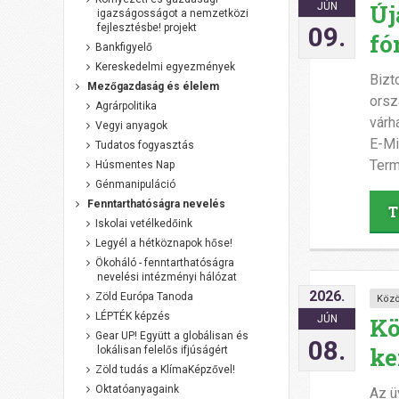
Új
JÚN
igazságosságot a nemzetközi
fejlesztésbe! projekt
09.
fó
Bankfigyelő
Kereskedelmi egyezmények
Bizt
Mezőgazdaság és élelem
orsz
Agrárpolitika
várh
Vegyi anyagok
E-Mi
Tudatos fogyasztás
Term
Húsmentes Nap
Génmanipuláció
Fenntarthatóságra nevelés
T
Iskolai vetélkedőink
Legyél a hétköznapok hőse!
Ökoháló - fenntarthatóságra
nevelési intézményi hálózat
2026.
Zöld Európa Tanoda
Közö
LÉPTÉK képzés
Kö
JÚN
Gear UP! Együtt a globálisan és
08.
ke
lokálisan felelős ifjúságért
Zöld tudás a KlímaKépzővel!
Oktatóanyagaink
Az ü