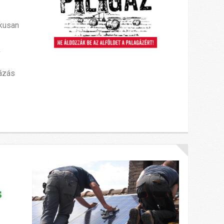
ikusan
k
házás
s