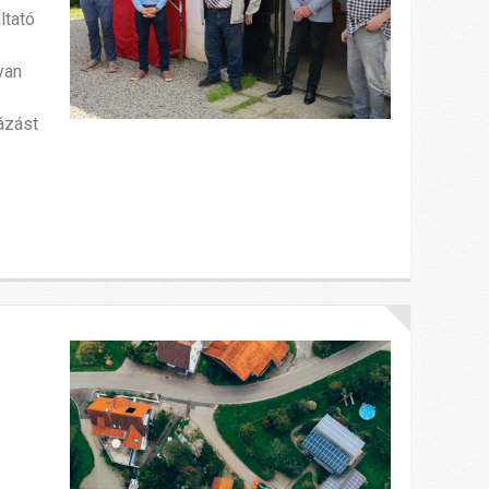
ltató
yan
ázást