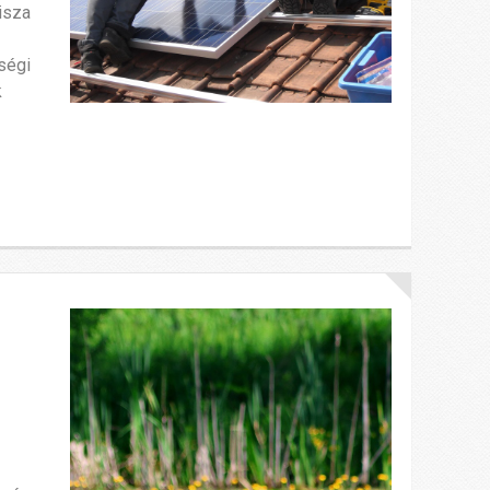
isza
a
ségi
k