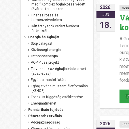
meg!” Komplex foglalkozás védett
2026.
Gén
fővárosi területeken
Vá
JÚN
Finanszírozás és
természetvédelem
18.
ko
Háttéranyagok védett fővárosi
értékekről
Energia és éghajlat
A Gr
Stop palagáz!
Term
Közösségi energia
euró
Otthonosenergia
k sz
VOP Plusz projekt
most
Tervezzünk az éghajlatvédelemért
ment
(2025-2028)
ford
Együtt a másfél fokért
Éghajlatvédelmi szemléletformálás
(KEHOP)
T
Fosszilis függőség csökkentése
Energiaátmenet
Fenntartható fejlődés
Pénzrendszerváltás
Adóigazságosság
2026.
Ener
Környezeti és gazdasági