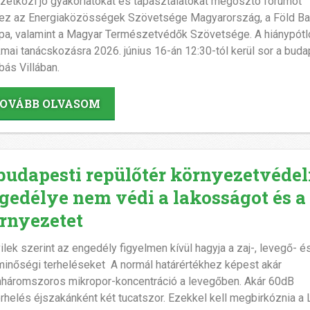
etközi jó gyakorlatokat és tapasztalatokat megosztó fórumot
ez az Energiaközösségek Szövetsége Magyarország, a Föld Bar
pa, valamint a Magyar Természetvédők Szövetsége. A hiánypótl
mai tanácskozásra 2026. június 16-án 12:30-tól kerül sor a buda
bás Villában.
OVÁBB OLVASOM
budapesti repülőtér környezetvéde
gedélye nem védi a lakosságot és a
rnyezetet
vilek szerint az engedély figyelmen kívül hagyja a zaj-, levegő- é
minőségi terheléseket A normál határértékhez képest akár
nháromszoros mikropor-koncentráció a levegőben. Akár 60dB
erhelés éjszakánként két tucatszor. Ezekkel kell megbirkóznia a 