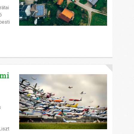
átai
ó
pesti
lmi
s
Liszt