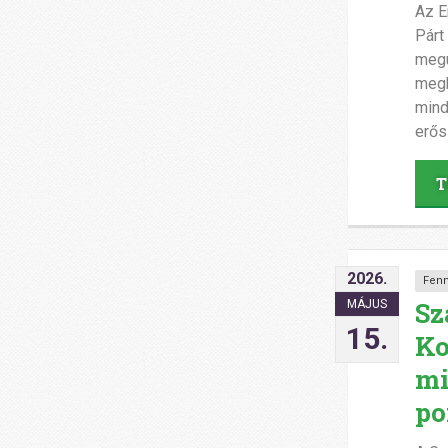
Az E
Párt
megú
megk
mind
erős
T
2026.
Fenn
Sz
MÁJUS
15.
Ko
mi
po