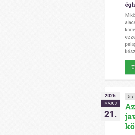
égh
Mikö
alac
körn
ezze
pala
kész
T
2026.
Ener
Az
MÁJUS
21.
ja
kö