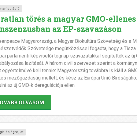
manipuláció
ratlan törés a magyar GMO-ellenes
nszenzusban az EP-szavazáson
eenpeace Magyarország, a Magyar Biokultúra Szövetség és a M
észetvédők Szövetsége megütközéssel fogadta, hogy a Tisza 
pai parlamenti képviselői tegnap szavazatukkal segítették az ú
abályozása lazítását. A három civil szervezet szerint a kormány
 egyértelművé kell tennie: Magyarország továbbra is kiáll a GM
es mezőgazdaság mellett, és kész az Európai Unió Bíróságáho
ulni az új GMO-k deregulációja ellen.
OVÁBB OLVASOM
gia és éghajlat