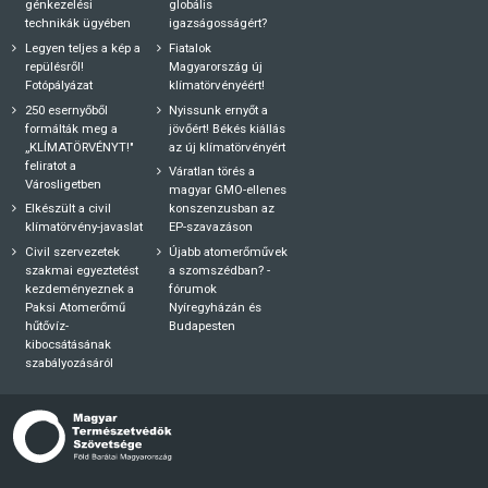
génkezelési
globális
technikák ügyében
igazságosságért?
Legyen teljes a kép a
Fiatalok
repülésről!
Magyarország új
Fotópályázat
klímatörvényéért!
250 esernyőből
Nyissunk ernyőt a
formálták meg a
jövőért! Békés kiállás
„KLÍMATÖRVÉNYT!"
az új klímatörvényért
feliratot a
Váratlan törés a
Városligetben
magyar GMO-ellenes
Elkészült a civil
konszenzusban az
klímatörvény-javaslat
EP-szavazáson
Civil szervezetek
Újabb atomerőművek
szakmai egyeztetést
a szomszédban? -
kezdeményeznek a
fórumok
Paksi Atomerőmű
Nyíregyházán és
hűtővíz-
Budapesten
kibocsátásának
szabályozásáról