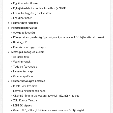
Együtt a másfél fokért
Éghajlatvédelmi szemléletformálás (KEHOP)
Fosszilis függőség csökkentése
Energiaátmenet
Fenntartható fejlődés
Pénzrendszerváltás
Adóigazságosság
Környezeti és gazdasági igazságosságot a nemzetközi fejlesztésbe! projekt
Bankfigyelő
Kereskedelmi egyezmények
Mezőgazdaság és élelem
Agrárpolitika
Vegyi anyagok
Tudatos fogyasztás
Húsmentes Nap
Génmanipuláció
Fenntarthatóságra nevelés
Iskolai vetélkedőink
Legyél a hétköznapok hőse!
Ökoháló - fenntarthatóságra nevelési intézményi hálózat
Zöld Európa Tanoda
LÉPTÉK képzés
Gear UP! Együtt a globálisan és lokálisan felelős ifjúságért