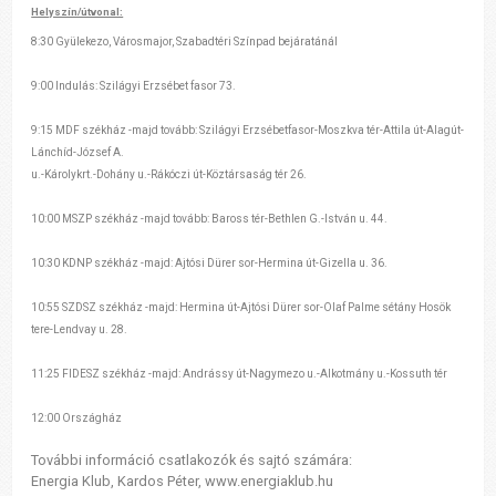
Helyszín/útvonal:
8:30 Gyülekezo, Városmajor, Szabadtéri Színpad bejáratánál
9:00 Indulás: Szilágyi Erzsébet fasor 73.
9:15 MDF székház -majd tovább: Szilágyi Erzsébetfasor-Moszkva tér-Attila út-Alagút-
Lánchíd-József A.
u.-Károlykrt.-Dohány u.-Rákóczi út-Köztársaság tér 26.
10:00 MSZP székház -majd tovább: Baross tér-Bethlen G.-István u. 44.
10:30 KDNP székház -majd: Ajtósi Dürer sor-Hermina út-Gizella u. 36.
10:55 SZDSZ székház -majd: Hermina út-Ajtósi Dürer sor-Olaf Palme sétány Hosök
tere-Lendvay u. 28.
11:25 FIDESZ székház -majd: Andrássy út-Nagymezo u.-Alkotmány u.-Kossuth tér
12:00 Országház
További információ csatlakozók és sajtó számára:
Energia Klub, Kardos Péter, www.energiaklub.hu