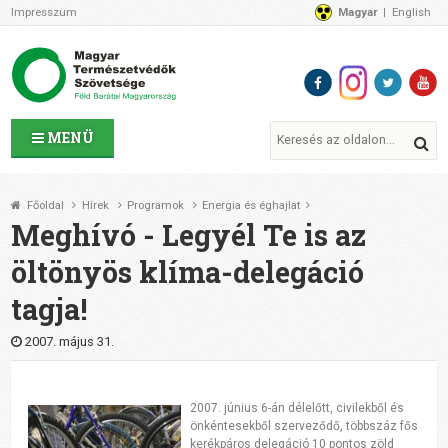
Impresszum
Magyar
English
Az MTVSZ-ről
Bemutatkozunk
Programok
MTVSZ ügyek és események
Tagszervezetek
MENÜ
Akikkel együtt dolgozunk
Átláthatóság
Főoldal
Hírek
Programok
Energia és éghajlat
Támogatóink
Meghívó - Legyél Te is az
CSATLAKOZZ hozzánk!
öltönyös klíma-delegáció
Elérhetőségeink
tagja!
1%
Segítsd a munkánkat!
2007. május 31.
Adományozz!
Támogatás
2007. június 6-án délelőtt, civilekből és
önkéntesekből szerveződő, többszáz fős
kerékpáros delegáció 10 pontos zöld