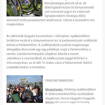
klímastratégiai petíciót ad át. Az
állásfoglalást közel 30 környezetvédő
civil szervezet jegyzi és a Nemzeti
Éghajlatvédelmi Stratégia (NÉS)
elemeiről szóló javaslatunkat tartalmazza. Célunk a társadalmi vita
megkezdése.
Az aktivisták tárgyaló kosztümben / öltönyben, nyakkendőben
biciklizve viszik el a dokumentumot az öt parlamenti párt székházát
érintve a Parlamenthez. A székházaknál a pártok magasrangú
delegáltjai átvesznek egy-egy példányt, majd a Parlamenthez a
rendes szerdai kormányülés idejében érkezik a menet.
Jelentkezz a szervezőknél, és találkozzunk reggel 8:30-kor a
Városmajorban, az út déli 12 órakor zárul a Parlamentnél. Bárhol
csatalakozhatsz a menethez.
FRISS INFORMÁCIÓK:
Megjelenés:
fehéring-nyakkendőben
ill. kiskosztümben/blúz-szoknyában
elegánsan, hiszen tárgyalni megyünk.
Időpont:
2007. június 6. reggel fél 9-től délig.