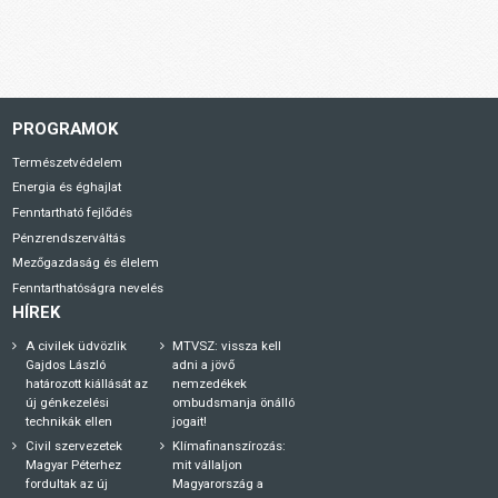
PROGRAMOK
Természetvédelem
Energia és éghajlat
Fenntartható fejlődés
Pénzrendszerváltás
Mezőgazdaság és élelem
Fenntarthatóságra nevelés
HÍREK
A civilek üdvözlik
MTVSZ: vissza kell
Gajdos László
adni a jövő
határozott kiállását az
nemzedékek
új génkezelési
ombudsmanja önálló
technikák ellen
jogait!
Civil szervezetek
Klímafinanszírozás:
Magyar Péterhez
mit vállaljon
fordultak az új
Magyarország a