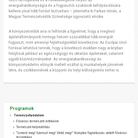
energiahatékonyságra és a fogyasztói szokások befolyásolására
kellene jóval több forrást biztosítani – jelentette ki Farkas István, a
Magyar Természetvédők Szövetsége ügyvezető elnöke.
A környezetvédők arra is felhívták a figyelmet, hogy a meglevő
épületállományunk mintegy hetven százalékkal több energiát
fogyaszt, mint amennyi fejlettségünkből következne. Az Európai Unió
forrásai lehetővé tennék, hogy a következő években nagy arányban
felújítsuk például az egészségügyi és oktatási épületeket, valamint
egyéb közintézményeket. Az energiatakarékossági és
környezetvédelmi előnyök mellett ezáltal új munkahelyek jönnének
létre, és csökkennének a központi és helyi költségvetés terhei is.
Programok
Természetvédelem
Fővárosi természeti értékeink
Természet-helyreállítás
“Ismerd meg! Szeresd meg! Védd meg!” Komplex foglalkozás védett fővárosi
területeken