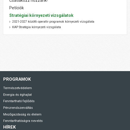
Csatlakozz hozzánk!
Petíciók
Stratégiai környezeti vizsgálatok
2021-2027 közötti operatív programok környezeti vizsgálata
KAP Stratégia környezeti vizsgálata
PROGRAMOK
Természetvédelem
Energia és éghajlat
Fenntartható fejlődés
Pénzrendszerváltás
Mezőgazdaság és élelem
Fenntarthatóságra nevelés
HÍREK