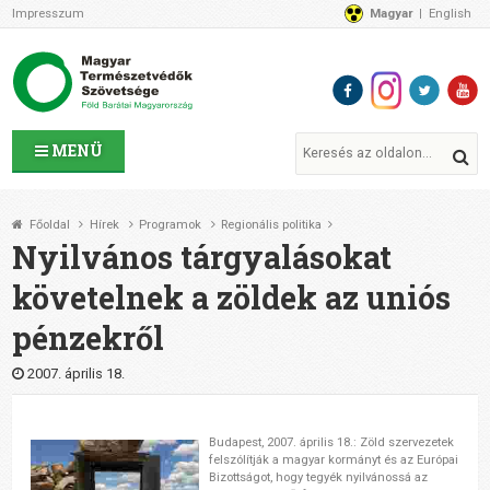
Impresszum
Magyar
English
Az MTVSZ-ről
Bemutatkozunk
Programok
MTVSZ ügyek és események
Tagszervezetek
MENÜ
Akikkel együtt dolgozunk
Átláthatóság
Főoldal
Hírek
Programok
Regionális politika
Támogatóink
Nyilvános tárgyalásokat
CSATLAKOZZ hozzánk!
követelnek a zöldek az uniós
Elérhetőségeink
pénzekről
1%
Segítsd a munkánkat!
2007. április 18.
Adományozz!
Támogatás
Budapest, 2007. április 18.: Zöld szervezetek
felszólítják a magyar kormányt és az Európai
Bizottságot, hogy tegyék nyilvánossá az