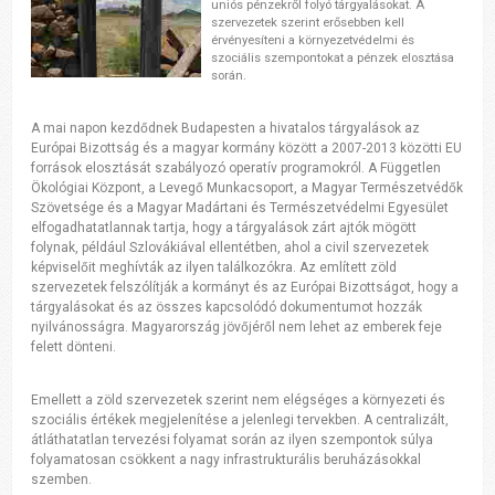
uniós pénzekről folyó tárgyalásokat. A
szervezetek szerint erősebben kell
érvényesíteni a környezetvédelmi és
szociális szempontokat a pénzek elosztása
során.
A mai napon kezdődnek Budapesten a hivatalos tárgyalások az
Európai Bizottság és a magyar kormány között a 2007-2013 közötti EU
források elosztását szabályozó operatív programokról. A Független
Ökológiai Központ, a Levegő Munkacsoport, a Magyar Természetvédők
Szövetsége és a Magyar Madártani és Természetvédelmi Egyesület
elfogadhatatlannak tartja, hogy a tárgyalások zárt ajtók mögött
folynak, például Szlovákiával ellentétben, ahol a civil szervezetek
képviselőit meghívták az ilyen találkozókra. Az említett zöld
szervezetek felszólítják a kormányt és az Európai Bizottságot, hogy a
tárgyalásokat és az összes kapcsolódó dokumentumot hozzák
nyilvánosságra. Magyarország jövőjéről nem lehet az emberek feje
felett dönteni.
Emellett a zöld szervezetek szerint nem elégséges a környezeti és
szociális értékek megjelenítése a jelenlegi tervekben. A centralizált,
átláthatatlan tervezési folyamat során az ilyen szempontok súlya
folyamatosan csökkent a nagy infrastrukturális beruházásokkal
szemben.