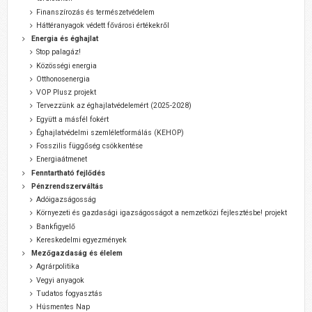
Finanszírozás és természetvédelem
Háttéranyagok védett fővárosi értékekről
Energia és éghajlat
Stop palagáz!
Közösségi energia
Otthonosenergia
VOP Plusz projekt
Tervezzünk az éghajlatvédelemért (2025-2028)
Együtt a másfél fokért
Éghajlatvédelmi szemléletformálás (KEHOP)
Fosszilis függőség csökkentése
Energiaátmenet
Fenntartható fejlődés
Pénzrendszerváltás
Adóigazságosság
Környezeti és gazdasági igazságosságot a nemzetközi fejlesztésbe! projekt
Bankfigyelő
Kereskedelmi egyezmények
Mezőgazdaság és élelem
Agrárpolitika
Vegyi anyagok
Tudatos fogyasztás
Húsmentes Nap