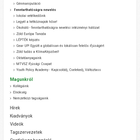
Génmanipuláció
Fenntarthatóságra nevelés
Iskolai vetélkedőink
Legyél a hétköznapok hőse!
Ökoháló - fenntarthatóságra nevelési intézményi hálózat
Zöld Európa Tanoda
LÉPTÉK képzés
Gear UP! Együtt a globálisan és lokálisan felelős ifjúságért
Zöld tudás a KlímaKépzővel!
Oktatóanyagaink
MTVSZ Ifjúsági Csapat
Youth Policy Academy - Kapcsolódj, Cselekedj, Változtass
Magunkról
Kollégáink
Elnökség
Nemzetközi tagságaink
Hírek
Kiadványok
Videók
Tagszervezetek