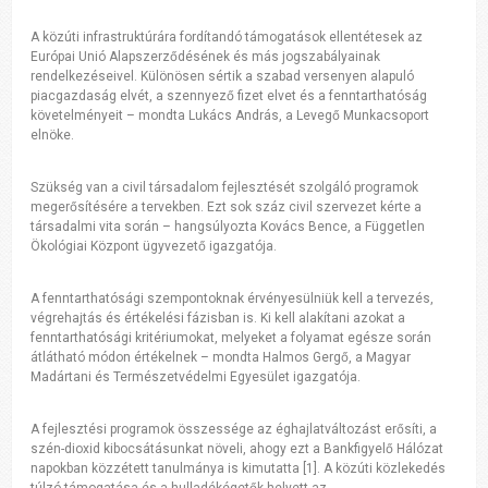
A közúti infrastruktúrára fordítandó támogatások ellentétesek az
Európai Unió Alapszerződésének és más jogszabályainak
rendelkezéseivel. Különösen sértik a szabad versenyen alapuló
piacgazdaság elvét, a szennyező fizet elvet és a fenntarthatóság
követelményeit – mondta Lukács András, a Levegő Munkacsoport
elnöke.
Szükség van a civil társadalom fejlesztését szolgáló programok
megerősítésére a tervekben. Ezt sok száz civil szervezet kérte a
társadalmi vita során – hangsúlyozta Kovács Bence, a Független
Ökológiai Központ ügyvezető igazgatója.
A fenntarthatósági szempontoknak érvényesülniük kell a tervezés,
végrehajtás és értékelési fázisban is. Ki kell alakítani azokat a
fenntarthatósági kritériumokat, melyeket a folyamat egésze során
átlátható módon értékelnek – mondta Halmos Gergő, a Magyar
Madártani és Természetvédelmi Egyesület igazgatója.
A fejlesztési programok összessége az éghajlatváltozást erősíti, a
szén-dioxid kibocsátásunkat növeli, ahogy ezt a Bankfigyelő Hálózat
napokban közzétett tanulmánya is kimutatta [1]. A közúti közlekedés
túlzó támogatása és a hulladékégetők helyett az