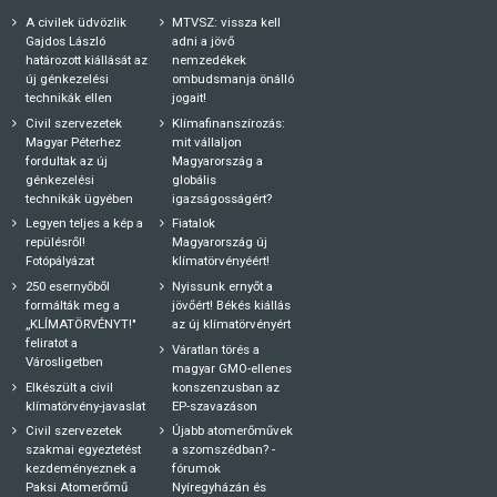
A civilek üdvözlik
MTVSZ: vissza kell
Gajdos László
adni a jövő
határozott kiállását az
nemzedékek
új génkezelési
ombudsmanja önálló
technikák ellen
jogait!
Civil szervezetek
Klímafinanszírozás:
Magyar Péterhez
mit vállaljon
fordultak az új
Magyarország a
génkezelési
globális
technikák ügyében
igazságosságért?
Legyen teljes a kép a
Fiatalok
repülésről!
Magyarország új
Fotópályázat
klímatörvényéért!
250 esernyőből
Nyissunk ernyőt a
formálták meg a
jövőért! Békés kiállás
„KLÍMATÖRVÉNYT!"
az új klímatörvényért
feliratot a
Váratlan törés a
Városligetben
magyar GMO-ellenes
Elkészült a civil
konszenzusban az
klímatörvény-javaslat
EP-szavazáson
Civil szervezetek
Újabb atomerőművek
szakmai egyeztetést
a szomszédban? -
kezdeményeznek a
fórumok
Paksi Atomerőmű
Nyíregyházán és