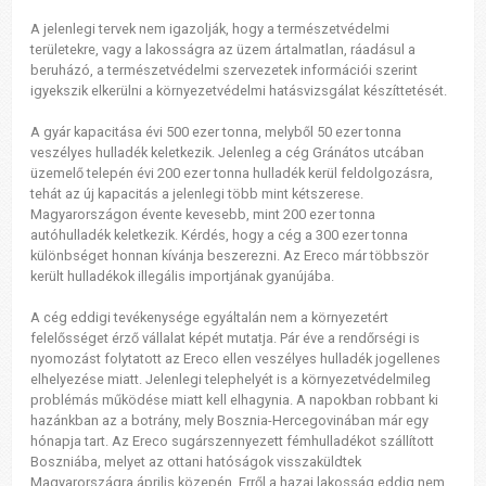
A jelenlegi tervek nem igazolják, hogy a természetvédelmi
területekre, vagy a lakosságra az üzem ártalmatlan, ráadásul a
beruházó, a természetvédelmi szervezetek információi szerint
igyekszik elkerülni a környezetvédelmi hatásvizsgálat készíttetését.
A gyár kapacitása évi 500 ezer tonna, melyből 50 ezer tonna
veszélyes hulladék keletkezik. Jelenleg a cég Gránátos utcában
üzemelő telepén évi 200 ezer tonna hulladék kerül feldolgozásra,
tehát az új kapacitás a jelenlegi több mint kétszerese.
Magyarországon évente kevesebb, mint 200 ezer tonna
autóhulladék keletkezik. Kérdés, hogy a cég a 300 ezer tonna
különbséget honnan kívánja beszerezni. Az Ereco már többször
került hulladékok illegális importjának gyanújába.
A cég eddigi tevékenysége egyáltalán nem a környezetért
felelősséget érző vállalat képét mutatja. Pár éve a rendőrségi is
nyomozást folytatott az Ereco ellen veszélyes hulladék jogellenes
elhelyezése miatt. Jelenlegi telephelyét is a környezetvédelmileg
problémás működése miatt kell elhagynia. A napokban robbant ki
hazánkban az a botrány, mely Bosznia-Hercegovinában már egy
hónapja tart. Az Ereco sugárszennyezett fémhulladékot szállított
Boszniába, melyet az ottani hatóságok visszaküldtek
Magyarországra április közepén. Erről a hazai lakosság eddig nem