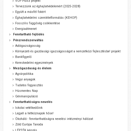
VOP Plusz projekt
Tervezzünk az éghajlatvédelemért (2025-2028)
Együtt a másfél fokért
Éghajlatvédelmi szemléletformálás (KEHOP)
Fosszilis függőség csökkentése
Energiaátmenet
Fenntartható fejlődés
Pénzrendszerváltás
Adóigazságosság
Környezeti és gazdasági igazságosságot a nemzetközi fejlesztésbe! projekt
Bankfigyelő
Kereskedelmi egyezmények
Mezőgazdaság és élelem
Agrárpolitika
Vegyi anyagok
Tudatos fogyasztás
Húsmentes Nap
Génmanipuláció
Fenntarthatóságra nevelés
Iskolai vetélkedőink
Legyél a hétköznapok hőse!
Ökoháló - fenntarthatóságra nevelési intézményi hálózat
Zöld Európa Tanoda
LÉPTÉK képzés