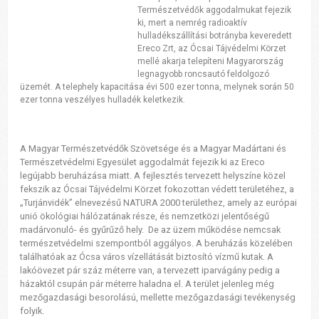
Természetvédők aggodalmukat fejezik
ki, mert a nemrég radioaktív
hulladékszállítási botrányba keveredett
Ereco Zrt, az Ócsai Tájvédelmi Körzet
mellé akarja telepíteni Magyarország
legnagyobb roncsautó feldolgozó
üzemét. A telephely kapacitása évi 500 ezer tonna, melynek során 50
ezer tonna veszélyes hulladék keletkezik.
A Magyar Természetvédők Szövetsége és a Magyar Madártani és
Természetvédelmi Egyesület aggodalmát fejezik ki az Ereco
legújabb beruházása miatt. A fejlesztés tervezett helyszíne közel
fekszik az Ócsai Tájvédelmi Körzet fokozottan védett területéhez, a
„Turjánvidék” elnevezésű NATURA 2000 területhez, amely az európai
unió ökológiai hálózatának része, és nemzetközi jelentőségű
madárvonuló- és gyűrűző hely. De az üzem működése nemcsak
természetvédelmi szempontból aggályos. A beruházás közelében
találhatóak az Ócsa város vízellátását biztosító vízmű kutak. A
lakóövezet pár száz méterre van, a tervezett iparvágány pedig a
házaktól csupán pár méterre haladna el. A terület jelenleg még
mezőgazdasági besorolású, mellette mezőgazdasági tevékenység
folyik.