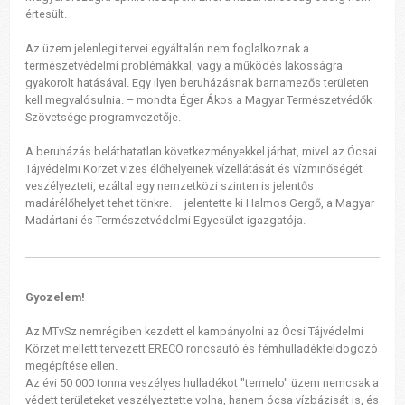
értesült.
Az üzem jelenlegi tervei egyáltalán nem foglalkoznak a
természetvédelmi problémákkal, vagy a működés lakosságra
gyakorolt hatásával. Egy ilyen beruházásnak barnamezős területen
kell megvalósulnia. – mondta Éger Ákos a Magyar Természetvédők
Szövetsége programvezetője.
A beruházás beláthatatlan következményekkel járhat, mivel az Ócsai
Tájvédelmi Körzet vizes élőhelyeinek vízellátását és vízminőségét
veszélyezteti, ezáltal egy nemzetközi szinten is jelentős
madárélőhelyet tehet tönkre. – jelentette ki Halmos Gergő, a Magyar
Madártani és Természetvédelmi Egyesület igazgatója.
Gyozelem!
Az MTvSz nemrégiben kezdett el kampányolni az Ócsi Tájvédelmi
Körzet mellett tervezett ERECO roncsautó és fémhulladékfeldogozó
megépítése ellen.
Az évi 50 000 tonna veszélyes hulladékot "termelo" üzem nemcsak a
védett területeket veszélyeztette volna, hanem ócsa vízbázisát is, és