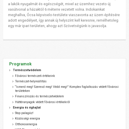
a lakók nyugalmát és egészségét, mivel az üzemhez vezeto új
vasútvonal a házaktól 6 méterre vezetett volna. Indokainkat
meghallva, Ócsa képviselo-testülete viaszavonta az üzem építésére
adott engedélyeit, így annak új helyszínt kell keresnie, remélhetoleg
egy már ipari területen, ahogy azt Szövetségünk is javasolja.
Programok
Természetvédelem
Fővárosi természeti értékeink
Természet-helyreállítás
“Ismerd meg! Szeresd meg! Védd meg!” Komplex foglalkozás védett fővárosi
területeken
Finanszírozás és természetvédelem
Háttéranyagok védett fővárosi értékekről
Energia és éghajlat
Stop palagáz!
Közösségi energia
Otthonosenergia