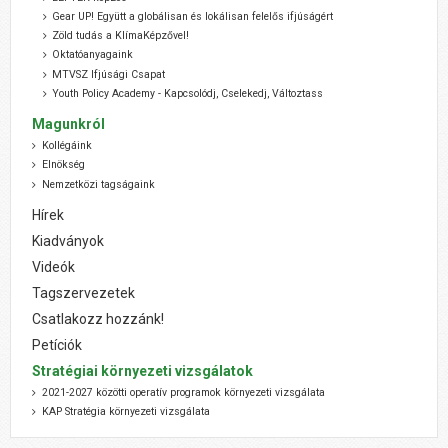
Gear UP! Együtt a globálisan és lokálisan felelős ifjúságért
Zöld tudás a KlímaKépzővel!
Oktatóanyagaink
MTVSZ Ifjúsági Csapat
Youth Policy Academy - Kapcsolódj, Cselekedj, Változtass
Magunkról
Kollégáink
Elnökség
Nemzetközi tagságaink
Hírek
Kiadványok
Videók
Tagszervezetek
Csatlakozz hozzánk!
Petíciók
Stratégiai környezeti vizsgálatok
2021-2027 közötti operatív programok környezeti vizsgálata
KAP Stratégia környezeti vizsgálata