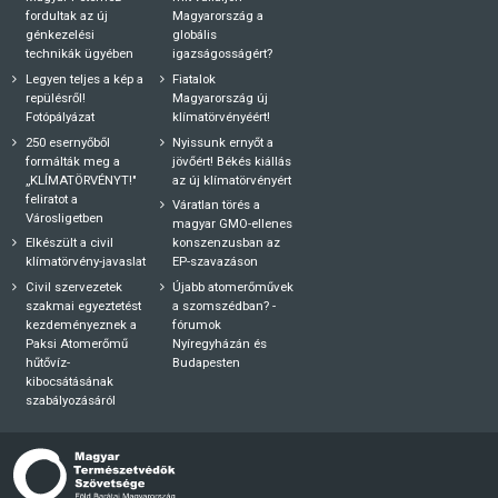
fordultak az új
Magyarország a
génkezelési
globális
technikák ügyében
igazságosságért?
Legyen teljes a kép a
Fiatalok
repülésről!
Magyarország új
Fotópályázat
klímatörvényéért!
250 esernyőből
Nyissunk ernyőt a
formálták meg a
jövőért! Békés kiállás
„KLÍMATÖRVÉNYT!"
az új klímatörvényért
feliratot a
Váratlan törés a
Városligetben
magyar GMO-ellenes
Elkészült a civil
konszenzusban az
klímatörvény-javaslat
EP-szavazáson
Civil szervezetek
Újabb atomerőművek
szakmai egyeztetést
a szomszédban? -
kezdeményeznek a
fórumok
Paksi Atomerőmű
Nyíregyházán és
hűtővíz-
Budapesten
kibocsátásának
szabályozásáról