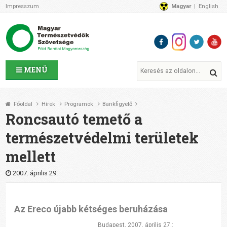
Impresszum
Magyar
English
Az MTVSZ-ről
Bemutatkozunk
Programok
MTVSZ ügyek és események
Tagszervezetek
MENÜ
Akikkel együtt dolgozunk
Átláthatóság
Főoldal
Hírek
Programok
Bankfigyelő
Támogatóink
Roncsautó temető a
CSATLAKOZZ hozzánk!
természetvédelmi területek
Elérhetőségeink
mellett
1%
Segítsd a munkánkat!
2007. április 29.
Adományozz!
Támogatás
Az Ereco újabb kétséges beruházása
Budapest, 2007. április 27.: