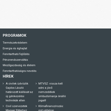
PROGRAMOK
Természetvédelem
Energia és éghajlat
Fenntartható fejlődés
Pénzrendszerváltás
Mezőgazdaság és élelem
Fenntarthatóságra nevelés
HÍREK
A civilek üdvözlik
MTVSZ: vissza kell
Gajdos László
adni a jövő
határozott kiállását az
nemzedékek
új génkezelési
ombudsmanja önálló
technikák ellen
jogait!
Civil szervezetek
Klímafinanszírozás:
Magyar Péterhez
mit vállaljon