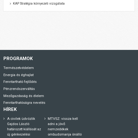
KAP Stratégia környezeti vizsgálata
PROGRAMOK
Természetvédelem
Energia és éghajlat
Fenntartható fejlődés
Pénzrendszerváltás
Mezőgazdaság és élelem
Fenntarthatóságra nevelés
HÍREK
A civilek üdvözlik
MTVSZ: vissza kell
Gajdos László
adni a jövő
határozott kiállását az
nemzedékek
új génkezelési
ombudsmanja önálló