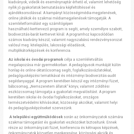
kiadványok, videók és eseménynaptár érhető el, valamint lehetőség
nyílik jó gyakorlatok bemutatására képfeltöltéssel és
ajándéksorsolással. A kampányt közösségimédia-megjelenések,
online játékok és szakmai médiamegjelenések támogatják. A
szemléletformálást egy számítógépen
használható kerttervező program is segíti, amely személyre szabott,
biodiverzitás-barát kerttervet kínál. A programhoz kapcsolódóan
számos kiadvány készül, valamint nagyszabású rendezvénysorozat
valósul meg: kitelepülés, lakossági előadások,
multiplikátorképzések és konferencia.
Az iskolai és óvodai programok
célja a szemléletváltás
megalapozása már gyermekkorban. A pedagógusok munkáját külön
honlap és online oktatócsomag segíti, foglalkozásvázlatokkal,
pedagógusképzési tematikával és intézményi biodiverzitás-audit
segédanyaggal. A program keretében készül egy intézményi füzet,
bábcsomag, „Nemszeretem állatok” könyv, valamint zöldítési
eszközcsomag támogatja a gyakorlati megvalósítást. A program
keretében iskolai és óvodai foglalkozásokat, országos
természetvédelmi kihívásokat, közösségi akciókat, valamint helyi
és pedagógusképzéseket szervezünk.
A települési együttműködések
során az önkormányzatok számára
szakmai támogatást és gyakorlati eszközöket biztosítunk. Ennek
része az önkormányzati füzet, konferencia és kétnapos képzések,
önkormányzatok közvetlen megkeresése, közösségi akciók és