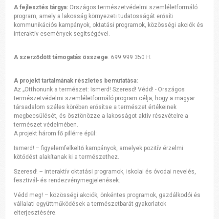
A fejlesztés tárgya:
Országos természetvédelmi szemléletformáló
program, amely a lakosság környezeti tudatosságát erősíti
kommunikációs kampányok, oktatási programok, közösségi akciók és
interaktív események segítségével.
A szerződött támogatás összege
: 699 999 350 Ft
A projekt tartalmának részletes bemutatása:
Az „Otthonunk a természet: Ismerd! Szeresd! Védd! - Országos
természetvédelmi szemléletformáló program célja, hogy a magyar
társadalom széles körében erősítse a természet értékeinek
megbecsülését, és ösztönözze a lakosságot aktív részvételre a
természet védelmében.
A projekt három fő pillérre épül:
Ismerd! – figyelemfelkeltő kampányok, amelyek pozitív érzelmi
kötődést alakítanak ki a természethez.
Szeresd! – interaktív oktatási programok, iskolai és óvodai nevelés,
fesztivál- és rendezvénymegjelenések.
Védd meg! – közösségi akciók, önkéntes programok, gazdálkodói és
vállalati együttműködések a természetbarát gyakorlatok
elterjesztésére.