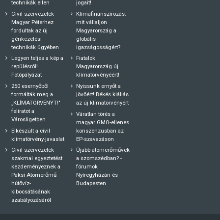
technikák ellen
jogait!
Civil szervezetek
Klímafinanszírozás:
Magyar Péterhez
mit vállaljon
fordultak az új
Magyarország a
génkezelési
globális
technikák ügyében
igazságosságért?
Legyen teljes a kép a
Fiatalok
repülésről!
Magyarország új
Fotópályázat
klímatörvényéért!
250 esernyőből
Nyissunk ernyőt a
formálták meg a
jövőért! Békés kiállás
„KLÍMATÖRVÉNYT!"
az új klímatörvényért
feliratot a
Váratlan törés a
Városligetben
magyar GMO-ellenes
Elkészült a civil
konszenzusban az
klímatörvény-javaslat
EP-szavazáson
Civil szervezetek
Újabb atomerőművek
szakmai egyeztetést
a szomszédban? -
kezdeményeznek a
fórumok
Paksi Atomerőmű
Nyíregyházán és
hűtővíz-
Budapesten
kibocsátásának
szabályozásáról