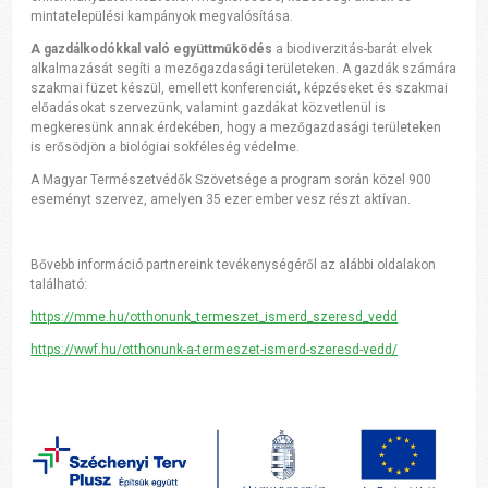
mintatelepülési kampányok megvalósítása.
A gazdálkodókkal való együttműködés
a biodiverzitás-barát elvek
alkalmazását segíti a mezőgazdasági területeken. A gazdák számára
szakmai füzet készül, emellett konferenciát, képzéseket és szakmai
előadásokat szervezünk, valamint gazdákat közvetlenül is
megkeresünk annak érdekében, hogy a mezőgazdasági területeken
is erősödjön a biológiai sokféleség védelme.
A Magyar Természetvédők Szövetsége a program során közel 900
eseményt szervez, amelyen 35 ezer ember vesz részt aktívan.
Bővebb információ partnereink tevékenységéről az alábbi oldalakon
található:
https://mme.hu/otthonunk_termeszet_ismerd_szeresd_vedd
https://wwf.hu/otthonunk-a-termeszet-ismerd-szeresd-vedd/