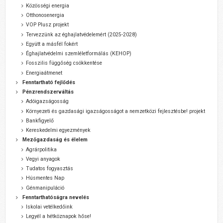
Közösségi energia
Otthonosenergia
VOP Plusz projekt
Tervezzünk az éghajlatvédelemért (2025-2028)
Együtt a másfél fokért
Éghajlatvédelmi szemléletformálás (KEHOP)
Fosszilis függőség csökkentése
Energiaátmenet
Fenntartható fejlődés
Pénzrendszerváltás
Adóigazságosság
Környezeti és gazdasági igazságosságot a nemzetközi fejlesztésbe! projekt
Bankfigyelő
Kereskedelmi egyezmények
Mezőgazdaság és élelem
Agrárpolitika
Vegyi anyagok
Tudatos fogyasztás
Húsmentes Nap
Génmanipuláció
Fenntarthatóságra nevelés
Iskolai vetélkedőink
Legyél a hétköznapok hőse!