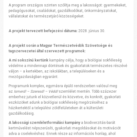
A program országos szinten szólítja meg a lakosságot: gyermekeket,
pedagógusokat, családokat, gazdálkodókat, önkormányzatokat,
vállalatokat és természetjáró közösségeket.
A projekt tervezett befejezési dátuma:
2028. június 30.
A projekt során a Magyar Természetvédők Szövetsége és
tagszervezetei által szervezett programok:
A mi sokszínű kertünk
kampány célja, hogy a biológiai sokféleség
védelme a mindennapi döntések és gyakorlatok természetes részévé
váljon – a kertekben, az iskolákban, a településeken és a
mezőgazdaságban egyaránt.
Programunk komplex, egymásra épülő rendszerben valósul meg
az
Ismerd! – Szeresd! – Védd!
szemlélet mentén. Több százezer
emberhez jutunk el közvetlenül és közvetve, és konkrét, gyakorlati
eszközöket adunk a biológiai sokféleség megőrzéséhez a
házikertektől a települési zöldfelületeken át a külterületi
gazdálkodásig.
A lakossági szemléletformálási kampány
a biodiverzitás-barát
kertművelést népszerűsíti, gyakorlati megoldásokat és motivációt
adva a cselekvéshez. Ennek része az információs honlap, ahol