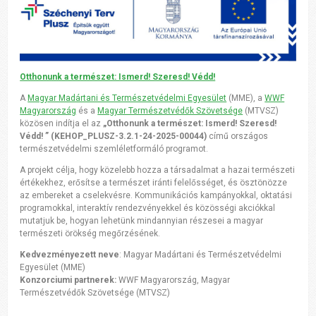
Otthonunk a természet: Ismerd! Szeresd! Védd!
A
Magyar Madártani és Természetvédelmi Egyesület
(MME), a
WWF
Magyarország
és a
Magyar Természetvédők Szövetsége
(MTVSZ)
közösen indítja el az
„Otthonunk a természet: Ismerd! Szeresd!
Védd! ” (KEHOP_PLUSZ-3.2.1-24-2025-00044)
című országos
természetvédelmi szemléletformáló programot.
A projekt célja, hogy közelebb hozza a társadalmat a hazai természeti
értékekhez, erősítse a természet iránti felelősséget, és ösztönözze
az embereket a cselekvésre. Kommunikációs kampányokkal, oktatási
programokkal, interaktív rendezvényekkel és közösségi akciókkal
mutatjuk be, hogyan lehetünk mindannyian részesei a magyar
természeti örökség megőrzésének.
Kedvezményezett neve
: Magyar Madártani és Természetvédelmi
Egyesület (MME)
Konzorciumi partnerek:
WWF Magyarország, Magyar
Természetvédők Szövetsége (MTVSZ)