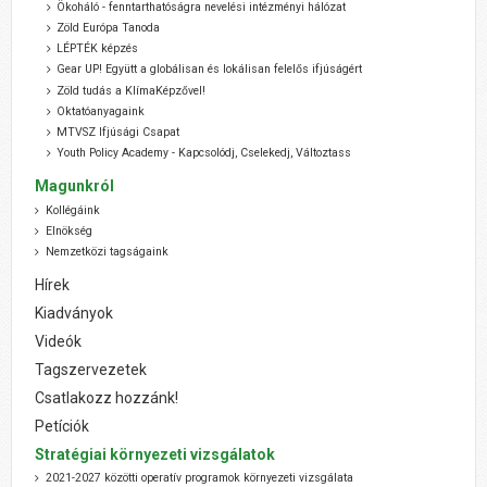
Ökoháló - fenntarthatóságra nevelési intézményi hálózat
Zöld Európa Tanoda
LÉPTÉK képzés
Gear UP! Együtt a globálisan és lokálisan felelős ifjúságért
Zöld tudás a KlímaKépzővel!
Oktatóanyagaink
MTVSZ Ifjúsági Csapat
Youth Policy Academy - Kapcsolódj, Cselekedj, Változtass
Magunkról
Kollégáink
Elnökség
Nemzetközi tagságaink
Hírek
Kiadványok
Videók
Tagszervezetek
Csatlakozz hozzánk!
Petíciók
Stratégiai környezeti vizsgálatok
2021-2027 közötti operatív programok környezeti vizsgálata