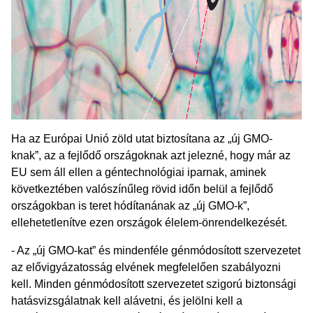
Ha az Európai Unió zöld utat biztosítana az „új GMO-
knak”, az a fejlődő országoknak azt jelezné, hogy már az
EU sem áll ellen a géntechnológiai iparnak, aminek
következtében valószínűleg rövid időn belül a fejlődő
országokban is teret hódítanának az „új GMO-k”,
ellehetetlenítve ezen országok élelem-önrendelkezését.
- Az „új GMO-kat” és mindenféle génmódosított szervezetet
az elővigyázatosság elvének megfelelően szabályozni
kell. Minden génmódosított szervezetet szigorú biztonsági
hatásvizsgálatnak kell alávetni, és jelölni kell a