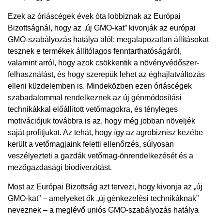
Ezek az óriáscégek évek óta lobbiznak az Európai
Bizottságnál, hogy az „új GMO-kat” kivonják az európai
GMO-szabályozás hatálya alól: megalapozatlan állításokat
tesznek e termékek állítólagos fenntarthatóságáról,
valamint arról, hogy azok csökkentik a növényvédőszer-
felhasználást, és hogy szerepük lehet az éghajlatváltozás
elleni küzdelemben is. Mindeközben ezen óriáscégek
szabadalommal rendelkeznek az új génmódosítási
technikákkal előállított vetőmagokra, és tényleges
motivációjuk továbbra is az, hogy még jobban növeljék
saját profitjukat. Az tehát, hogy így az agrobiznisz kezébe
került a vetőmagjaink feletti ellenőrzés, súlyosan
veszélyezteti a gazdák vetőmag-önrendelkezését és a
mezőgazdasági biodiverzitást.
Most az Európai Bizottság azt tervezi, hogy kivonja az „új
GMO-kat” – amelyeket ők „új génkezelési technikáknak”
neveznek – a meglévő uniós GMO-szabályozás hatálya