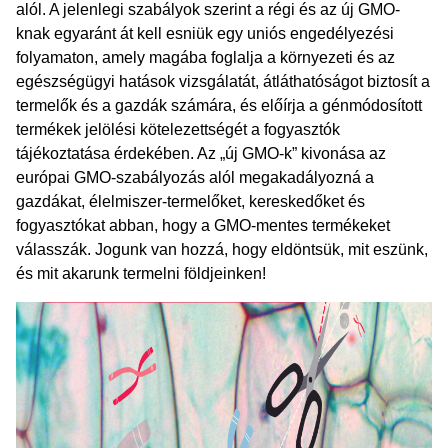
alól. A jelenlegi szabályok szerint a régi és az új GMO-
knak egyaránt át kell esniük egy uniós engedélyezési
folyamaton, amely magába foglalja a környezeti és az
egészségügyi hatások vizsgálatát, átláthatóságot biztosít a
termelők és a gazdák számára, és előírja a génmódosított
termékek jelölési kötelezettségét a fogyasztók
tájékoztatása érdekében. Az „új GMO-k” kivonása az
európai GMO-szabályozás alól megakadályozná a
gazdákat, élelmiszer-termelőket, kereskedőket és
fogyasztókat abban, hogy a GMO-mentes termékeket
válasszák. Jogunk van hozzá, hogy eldöntsük, mit eszünk,
és mit akarunk termelni földjeinken!