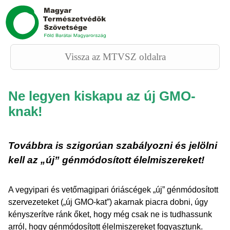
Vissza az MTVSZ oldalra
Ne legyen kiskapu az új GMO-
knak!
Továbbra is szigorúan szabályozni és jelölni
kell az „új” génmódosított
élelmiszereket!
A vegyipari és vetőmagipari óriáscégek „új” génmódosított
szervezeteket („új GMO-kat”) akarnak piacra dobni, úgy
kényszerítve ránk őket, hogy még csak ne is tudhassunk
arról, hogy génmódosított élelmiszereket fogyasztunk.