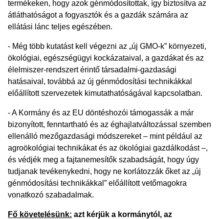
termékeken, hogy azok génmódosítottak, így biztosítva az
átláthatóságot a fogyasztók és a gazdák számára az
ellátási lánc teljes egészében.
- Még több kutatást kell végezni az „új GMO-k” környezeti,
ökológiai, egészségügyi kockázataival, a gazdákat és az
élelmiszer-rendszert érintő társadalmi-gazdasági
hatásaival, továbbá az új génmódosítási technikákkal
előállított szervezetek kimutathatóságával kapcsolatban.
- A Kormány és az EU döntéshozói támogassák a már
bizonyított, fenntartható és az éghajlatváltozással szemben
ellenálló mezőgazdasági módszereket – mint például az
agroökológiai technikákat és az ökológiai gazdálkodást –,
és védjék meg a fajtanemesítők szabadságát, hogy úgy
tudjanak tevékenykedni, hogy ne korlátozzák őket az „új
génmódosítási technikákkal” előállított vetőmagokra
vonatkozó szabadalmak.
Fő követelésünk:
azt kérjük a kormánytól, az