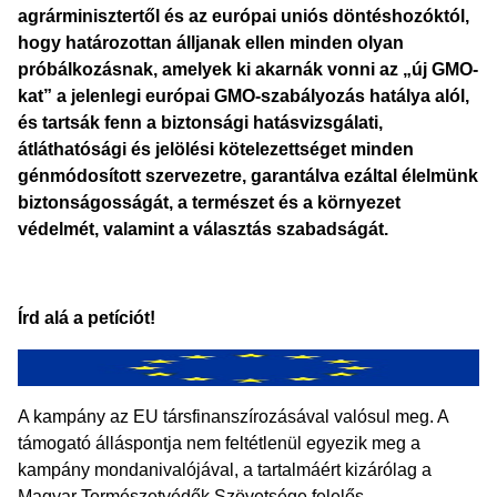
agrárminisztertől és az európai uniós döntéshozóktól,
hogy határozottan álljanak ellen minden olyan
próbálkozásnak, amelyek ki akarnák vonni az „új GMO-
kat” a jelenlegi európai GMO-szabályozás hatálya alól,
és tartsák fenn a biztonsági hatásvizsgálati,
átláthatósági és jelölési kötelezettséget minden
génmódosított szervezetre, garantálva ezáltal élelmünk
biztonságosságát, a természet és a környezet
védelmét, valamint a választás szabadságát.
Írd alá a petíciót!
A kampány az EU társfinanszírozásával valósul meg. A
támogató álláspontja nem feltétlenül egyezik meg a
kampány mondanivalójával, a tartalmáért kizárólag a
Magyar Természetvédők Szövetsége felelős.