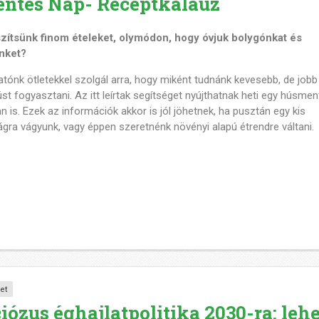
ntes Nap- Receptkalauz
zítsünk finom ételeket, olymódon, hogy óvjuk bolygónkat és
nket?
tónk ötletekkel szolgál arra, hogy miként tudnánk kevesebb, de jobb
t fogyasztani. Az itt leírtak segítséget nyújthatnak heti egy húsme
n is. Ezek az információk akkor is jól jöhetnek, ha pusztán egy kis
gra vágyunk, vagy éppen szeretnénk növényi alapú étrendre váltani.
et
ózus éghajlatpolitika 2030-ra: leh