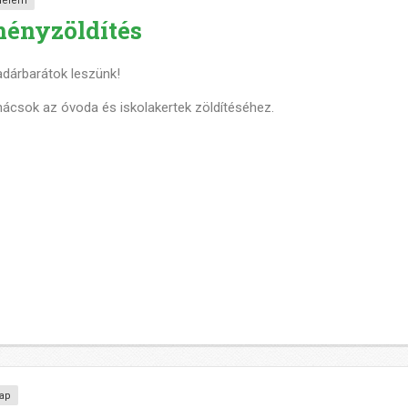
delem
ményzöldítés
dárbarátok leszünk!
nácsok az óvoda és iskolakertek zöldítéséhez.
ap