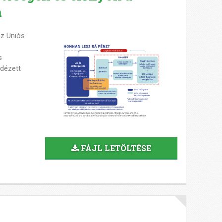
a
az Uniós
s
idézett
FÁJL LETÖLTÉSE