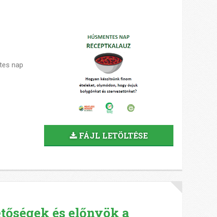
ntes nap
FÁJL LETÖLTÉSE
etőségek és előnyök a