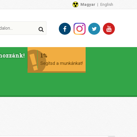
Magyar
English
hozzánk!
1%
Segítsd a munkánkat!