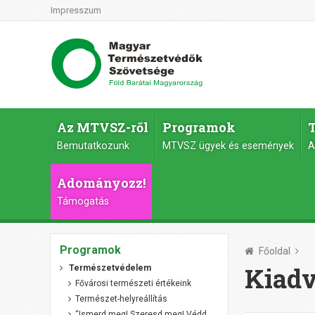
Impresszum
Az MTVSZ-ről
Programok
Bemutatkozunk
MTVSZ ügyek és események
A
Adományozz!
Támogatás
Programok
Főoldal
Kiad
Természetvédelem
Fővárosi természeti értékeink
Természet-helyreállítás
“Ismerd meg! Szeresd meg! Védd