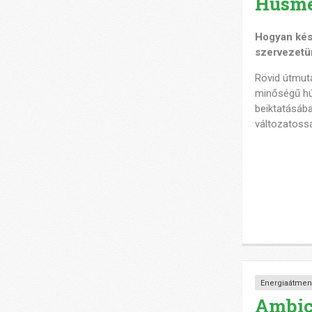
Húsme
Hogyan kés
szervezetü
Rövid útmuta
minőségű hús
beiktatásába
változatossá
Energiaátmen
Ambici