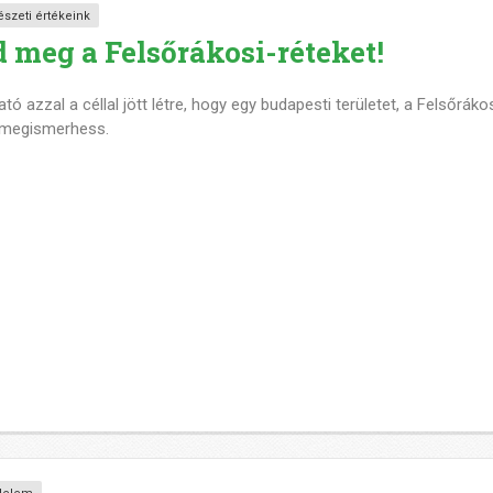
észeti értékeink
 meg a Felsőrákosi-réteket!
tó azzal a céllal jött létre, hogy egy budapesti területet, a Felsőráko
 megismerhess.