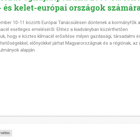
 és kelet-európai országok számár
ember 10-11 közötti Európai Tanácsülésen döntenek a kormányfők 
macél esetleges emeléséről. Ehhez a kiadványban közérthetően
uk, hogy e köztes klímacél erősítése milyen gazdasági, társadalmi é
ehetőségekkel, előnyökkel járhat Magyarországnak és a régiónak, az 
ulmányok alapján.
váltás