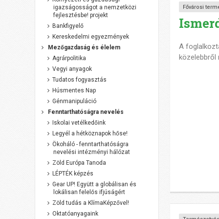
Fővárosi term
igazságosságot a nemzetközi
fejlesztésbe! projekt
Ismerd
Bankfigyelő
Kereskedelmi egyezmények
A foglalkozta
Mezőgazdaság és élelem
közelebbről
Agrárpolitika
Vegyi anyagok
Tudatos fogyasztás
Húsmentes Nap
Génmanipuláció
Fenntarthatóságra nevelés
Iskolai vetélkedőink
Legyél a hétköznapok hőse!
Ökoháló - fenntarthatóságra
nevelési intézményi hálózat
Zöld Európa Tanoda
LÉPTÉK képzés
Gear UP! Együtt a globálisan és
lokálisan felelős ifjúságért
Zöld tudás a KlímaKépzővel!
Oktatóanyagaink