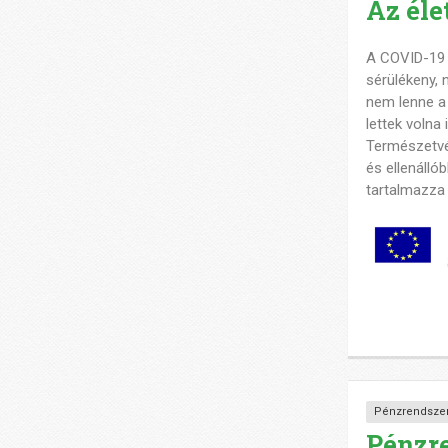
Az éle
A COVID-19 v
sérülékeny, 
nem lenne a 
lettek volna
Természetvé
és ellenálló
tartalmazza 
Pénzrendszer
Pénzre