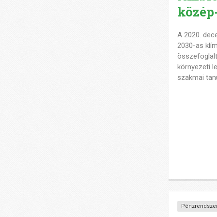
közép-
A 2020. dec
2030-as klí
összefoglalt
környezeti l
szakmai tan
Pénzrendszer