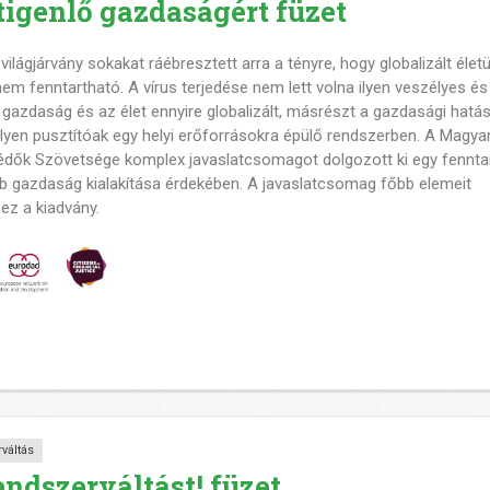
tigenlő gazdaságért füzet
ilágjárvány sokakat ráébresztett arra a tényre, hogy globalizált élet
nem fenntartható. A vírus terjedése nem lett volna ilyen veszélyes és
gazdaság és az élet ennyire globalizált, másrészt a gazdasági hatá
 ilyen pusztítóak egy helyi erőforrásokra épülő rendszerben. A Magya
dők Szövetsége komplex javaslatcsomagot dolgozott ki egy fennta
bb gazdaság kialakítása érdekében. A javaslatcsomag főbb elemeit
ez a kiadvány.
váltás
ndszerváltást! füzet