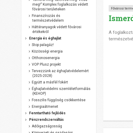
meg!” Komplex foglalkozás védett
Fővárosi term
fővárosi területeken
Ismer
Finanszírozás és
természetvédelem
Háttéranyagok védett fővárosi
A foglalkozt
értékekről
természetvé
Energia és éghajlat
Stop palagáz!
Közösségi energia
Otthonosenergia
VOP Plusz projekt
Tervezzünk az éghajlatvédelemért
(2025-2028)
Együtt a másfél fokért
Éghajlatvédelmi szemléletformálás
(KEHOP)
Fosszilis függőség csökkentése
Energiaátmenet
Fenntartható fejlődés
Pénzrendszerváltás
Adóigazságosság
Környezeti és gazdasági