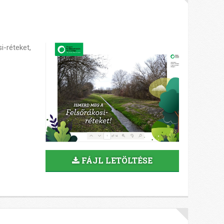
si-réteket,
FÁJL LETÖLTÉSE