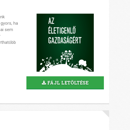
ünk
 gyors, ha
sai sem
r
rthatóbb
FÁJL LETÖLTÉSE