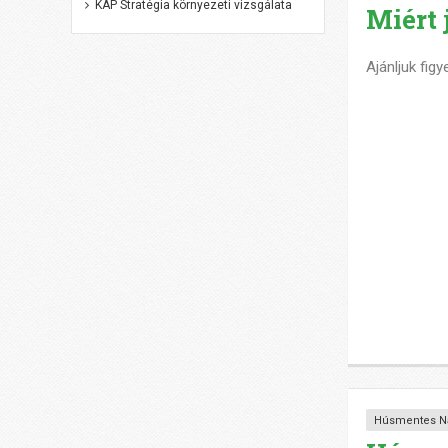
KAP Stratégia környezeti vizsgálata
Miért 
Ajánljuk fi
Húsmentes N