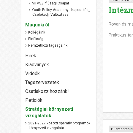
Természetvé
MTVSZ Ifjúsági Csapat
Intéz
Youth Policy Academy - Kapcsolódj,
Cselekedj, Változtass
Rovar-és ma
Magunkról
Kollégáink
Praktikus ta
Elnökség
Nemzetközi tagságaink
Hírek
Kiadványok
Videók
Tagszervezetek
Csatlakozz hozzánk!
Petíciók
Stratégiai környezeti
vizsgálatok
2021-2027 közötti operatív programok
környezeti vizsgálata
Húsmentes N