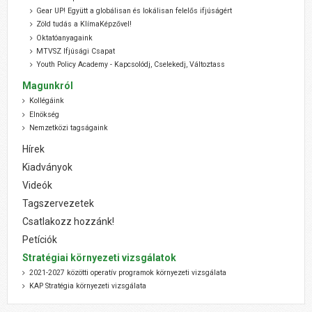
Gear UP! Együtt a globálisan és lokálisan felelős ifjúságért
Zöld tudás a KlímaKépzővel!
Oktatóanyagaink
MTVSZ Ifjúsági Csapat
Youth Policy Academy - Kapcsolódj, Cselekedj, Változtass
Magunkról
Kollégáink
Elnökség
Nemzetközi tagságaink
Hírek
Kiadványok
Videók
Tagszervezetek
Csatlakozz hozzánk!
Petíciók
Stratégiai környezeti vizsgálatok
2021-2027 közötti operatív programok környezeti vizsgálata
KAP Stratégia környezeti vizsgálata