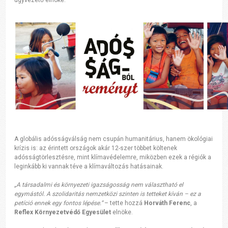
A globális adósságválság nem csupán humanitárius, hanem ökológiai
krízis is: az érintett országok akár 12-szer többet költenek
adósságtörlesztésre, mint klímavédelemre, miközben ezek a régiók a
leginkább ki vannak téve a klímaváltozás hatásainak.
„A társadalmi és környezeti igazságosság nem választható el
egymástól. A szolidaritás nemzetközi szinten is tetteket kíván – ez a
petíció ennek egy fontos lépése.”
– tette hozzá
Horváth Ferenc
, a
Reflex Környezetvédő Egyesület
elnöke.