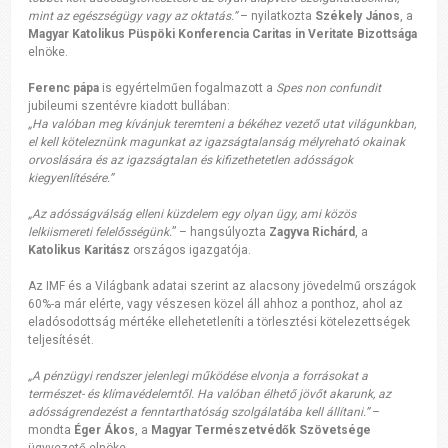
mint az egészségügy vagy az oktatás.”
– nyilatkozta
Székely János
, a
Magyar Katolikus Püspöki Konferencia Caritas in Veritate Bizottsága
elnöke.
Ferenc pápa
is egyértelműen fogalmazott a
Spes non confundit
jubileumi szentévre kiadott bullában:
„Ha valóban meg kívánjuk teremteni a békéhez vezető utat világunkban,
el kell köteleznünk magunkat az igazságtalanság mélyreható okainak
orvoslására és az igazságtalan és kifizethetetlen adósságok
kiegyenlítésére.”
„
Az adósságválság elleni küzdelem egy olyan ügy, ami közös
lelkiismereti felelősségünk.
” – hangsúlyozta
Zagyva Richárd
, a
Katolikus Karitász
országos igazgatója.
Az IMF és a Világbank adatai szerint az alacsony jövedelmű országok
60%-a már elérte, vagy vészesen közel áll ahhoz a ponthoz, ahol az
eladósodottság mértéke ellehetetleníti a törlesztési kötelezettségek
teljesítését.
„A pénzügyi rendszer jelenlegi működése elvonja a forrásokat a
természet- és klímavédelemtől. Ha valóban élhető jövőt akarunk, az
adósságrendezést a fenntarthatóság szolgálatába kell állítani.”
–
mondta
Éger Ákos
, a
Magyar Természetvédők Szövetsége
ügyvezető elnöke.