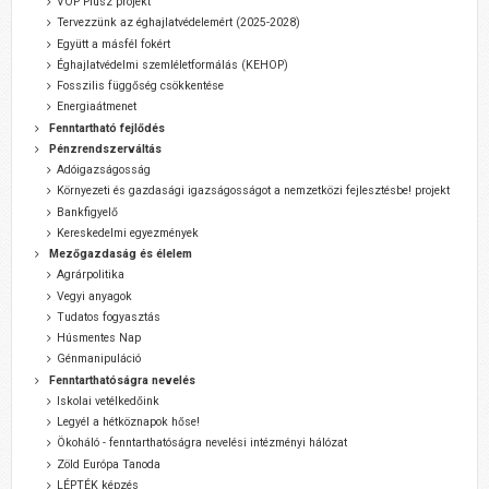
VOP Plusz projekt
Tervezzünk az éghajlatvédelemért (2025-2028)
Együtt a másfél fokért
Éghajlatvédelmi szemléletformálás (KEHOP)
Fosszilis függőség csökkentése
Energiaátmenet
Fenntartható fejlődés
Pénzrendszerváltás
Adóigazságosság
Környezeti és gazdasági igazságosságot a nemzetközi fejlesztésbe! projekt
Bankfigyelő
Kereskedelmi egyezmények
Mezőgazdaság és élelem
Agrárpolitika
Vegyi anyagok
Tudatos fogyasztás
Húsmentes Nap
Génmanipuláció
Fenntarthatóságra nevelés
Iskolai vetélkedőink
Legyél a hétköznapok hőse!
Ökoháló - fenntarthatóságra nevelési intézményi hálózat
Zöld Európa Tanoda
LÉPTÉK képzés