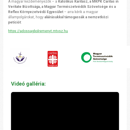
A magyar kezdeményezők – a
Katolikus Karitász, a MKPK Caritas in
Veritate Bizottsága, a Magyar Természetvédők Szövetsége és a
Reflex Környezetvédő Egyesület
– arra kérik a magyar
állampolgárokat, hogy
aláírásukkal támogassák a nemzetközi
petíciót
:
https://adossagbolremenyt.mtvsz.hu
Videó galléria: