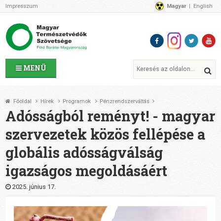
Impresszum
Magyar
English
Az MTVSZ-ről
Bemutatkozunk
Programok
MTVSZ ügyek és események
Tagszervezetek
MENÜ
Akikkel együtt dolgozunk
Átláthatóság
Főoldal
Hírek
Programok
Pénzrendszerváltás
Támogatóink
Adósságból reményt! - magyar
CSATLAKOZZ hozzánk!
szervezetek közös fellépése a
Elérhetőségeink
globális adósságválság
1%
Segítsd a munkánkat!
igazságos megoldásáért
Adományozz!
Támogatás
2025. június 17.