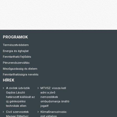
PROGRAMOK
Természetvédelem
Energia és éghajlat
Fenntartható fejlődés
Pénzrendszerváltás
Mezőgazdaság és élelem
Fenntarthatóságra nevelés
HÍREK
A civilek üdvözlik
MTVSZ: vissza kell
Gajdos László
adni a jövő
határozott kiállását az
nemzedékek
új génkezelési
ombudsmanja önálló
technikák ellen
jogait!
Civil szervezetek
Klímafinanszírozás:
Magyar Péterhez
mit vállaljon