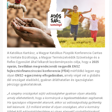
A Katolikus Karitász, a Magyar Katolikus Püspöki Konferencia Caritas
in Veritate Bizottsága, a Magyar Természetvédők Szövetsége és a
Reflex Egyesület által felkarolt kezdeményezés célja, hogy a
2025
nyarán, Sevillában megrendezendő negyedik ENSZ
fejlesztésfinanszírozási konferencia (FfD4)
mérföldkő legyen egy
olyan
ENSZ-egyezmény elfogadásában,
amely véget vet a globális
dél országait eladósító, gyakran átláthatatlan és igazságtalan
pénzügyi gyakorlatoknak.
„A szegény országokat sújtó adósságteher gyakran olyan akadály,
amely ellehetetleníti, hogy a kormányok a legelesettebbeken segítsenek.
Ha igazságos világrendet akarunk, akkor az adósságválság gyökeréig
kell leásnunk. 3,3 milliárd ember él olyan országban, ahol a kormány
többet költ adósságtörlesztésre az olyan alapvető szolgáltatásoknál,