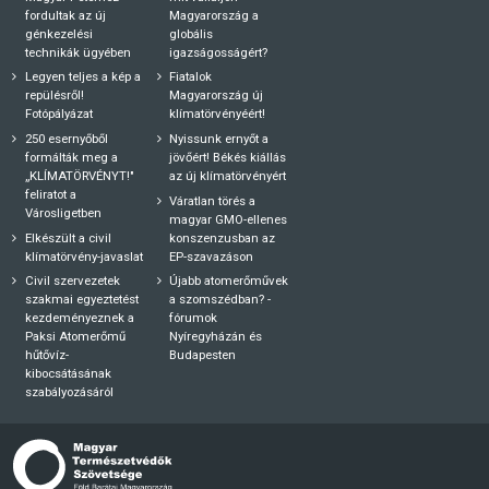
fordultak az új
Magyarország a
génkezelési
globális
technikák ügyében
igazságosságért?
Legyen teljes a kép a
Fiatalok
repülésről!
Magyarország új
Fotópályázat
klímatörvényéért!
250 esernyőből
Nyissunk ernyőt a
formálták meg a
jövőért! Békés kiállás
„KLÍMATÖRVÉNYT!"
az új klímatörvényért
feliratot a
Váratlan törés a
Városligetben
magyar GMO-ellenes
Elkészült a civil
konszenzusban az
klímatörvény-javaslat
EP-szavazáson
Civil szervezetek
Újabb atomerőművek
szakmai egyeztetést
a szomszédban? -
kezdeményeznek a
fórumok
Paksi Atomerőmű
Nyíregyházán és
hűtővíz-
Budapesten
kibocsátásának
szabályozásáról