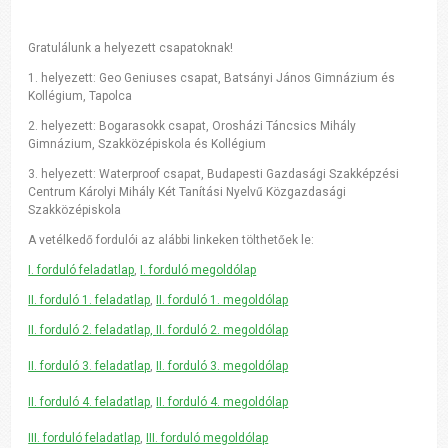
Gratulálunk a helyezett csapatoknak!
1. helyezett: Geo Geniuses csapat, Batsányi János Gimnázium és
Kollégium, Tapolca
2. helyezett: Bogarasokk csapat, Orosházi Táncsics Mihály
Gimnázium, Szakközépiskola és Kollégium
3. helyezett: Waterproof csapat, Budapesti Gazdasági Szakképzési
Centrum Károlyi Mihály Két Tanítási Nyelvű Közgazdasági
Szakközépiskola
A vetélkedő fordulói az alábbi linkeken tölthetőek le:
I. forduló feladatlap
,
I. forduló megoldólap
II. forduló 1. feladatlap
,
II. forduló 1. megoldólap
II. forduló 2. feladatlap,
II. forduló 2. megoldólap
II. forduló 3. feladatlap
,
II. forduló 3. megoldólap
II. forduló 4. feladatlap
,
II. forduló 4. megoldólap
III. forduló feladatlap
,
III. forduló megoldólap