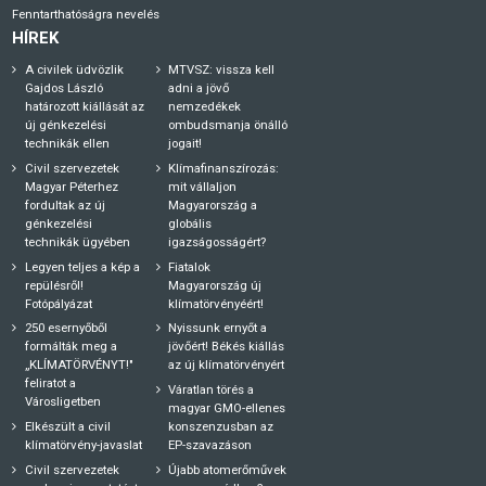
Fenntarthatóságra nevelés
HÍREK
A civilek üdvözlik
MTVSZ: vissza kell
Gajdos László
adni a jövő
határozott kiállását az
nemzedékek
új génkezelési
ombudsmanja önálló
technikák ellen
jogait!
Civil szervezetek
Klímafinanszírozás:
Magyar Péterhez
mit vállaljon
fordultak az új
Magyarország a
génkezelési
globális
technikák ügyében
igazságosságért?
Legyen teljes a kép a
Fiatalok
repülésről!
Magyarország új
Fotópályázat
klímatörvényéért!
250 esernyőből
Nyissunk ernyőt a
formálták meg a
jövőért! Békés kiállás
„KLÍMATÖRVÉNYT!"
az új klímatörvényért
feliratot a
Váratlan törés a
Városligetben
magyar GMO-ellenes
Elkészült a civil
konszenzusban az
klímatörvény-javaslat
EP-szavazáson
Civil szervezetek
Újabb atomerőművek