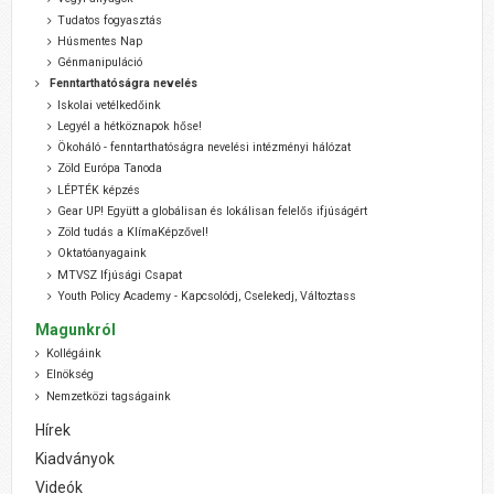
Tudatos fogyasztás
Húsmentes Nap
Génmanipuláció
Fenntarthatóságra nevelés
Iskolai vetélkedőink
Legyél a hétköznapok hőse!
Ökoháló - fenntarthatóságra nevelési intézményi hálózat
Zöld Európa Tanoda
LÉPTÉK képzés
Gear UP! Együtt a globálisan és lokálisan felelős ifjúságért
Zöld tudás a KlímaKépzővel!
Oktatóanyagaink
MTVSZ Ifjúsági Csapat
Youth Policy Academy - Kapcsolódj, Cselekedj, Változtass
Magunkról
Kollégáink
Elnökség
Nemzetközi tagságaink
Hírek
Kiadványok
Videók