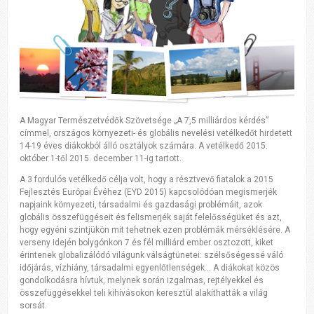
A Magyar Természetvédők Szövetsége „A 7,5 milliárdos kérdés”
címmel, országos környezeti- és globális nevelési vetélkedőt hirdetett
14-19 éves diákokból álló osztályok számára. A vetélkedő 2015.
október 1-től 2015. december 11-ig tartott.
A 3 fordulós vetélkedő célja volt, hogy a résztvevő fiatalok a 2015
Fejlesztés Európai Évéhez (EYD 2015) kapcsolódóan megismerjék
napjaink környezeti, társadalmi és gazdasági problémáit, azok
globális összefüggéseit és felismerjék saját felelősségüket és azt,
hogy egyéni szintjükön mit tehetnek ezen problémák mérséklésére. A
verseny idején bolygónkon 7 és fél milliárd ember osztozott, kiket
érintenek globalizálódó világunk válságtünetei: szélsőségessé váló
időjárás, vízhiány, társadalmi egyenlőtlenségek... A diákokat közös
gondolkodásra hívtuk, melynek során izgalmas, rejtélyekkel és
összefüggésekkel teli kihívásokon keresztül alakíthatták a világ
sorsát.