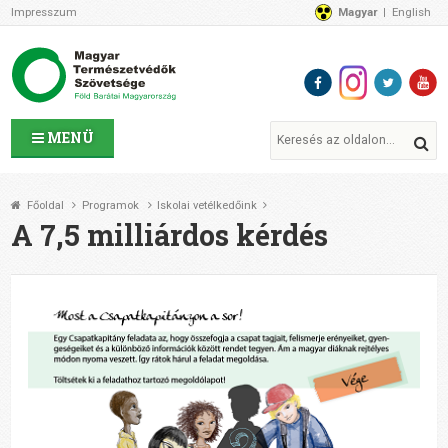
Impresszum
Magyar
English
Az MTVSZ-ről
Bemutatkozunk
Programok
MTVSZ ügyek és események
Tagszervezetek
MENÜ
Akikkel együtt dolgozunk
Átláthatóság
Főoldal
Programok
Iskolai vetélkedőink
Támogatóink
A 7,5 milliárdos kérdés
CSATLAKOZZ hozzánk!
Elérhetőségeink
1%
Segítsd a munkánkat!
Adományozz!
Támogatás