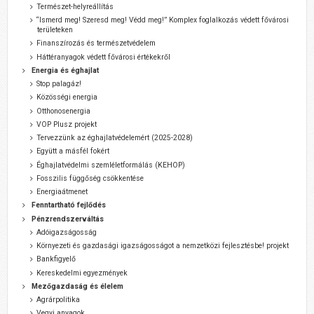
Természet-helyreállítás
“Ismerd meg! Szeresd meg! Védd meg!” Komplex foglalkozás védett fővárosi
területeken
Finanszírozás és természetvédelem
Háttéranyagok védett fővárosi értékekről
Energia és éghajlat
Stop palagáz!
Közösségi energia
Otthonosenergia
VOP Plusz projekt
Tervezzünk az éghajlatvédelemért (2025-2028)
Együtt a másfél fokért
Éghajlatvédelmi szemléletformálás (KEHOP)
Fosszilis függőség csökkentése
Energiaátmenet
Fenntartható fejlődés
Pénzrendszerváltás
Adóigazságosság
Környezeti és gazdasági igazságosságot a nemzetközi fejlesztésbe! projekt
Bankfigyelő
Kereskedelmi egyezmények
Mezőgazdaság és élelem
Agrárpolitika
Vegyi anyagok