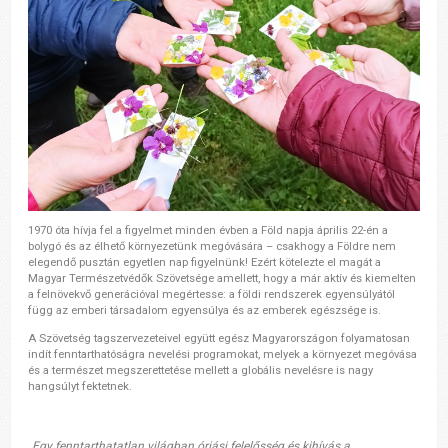
1970 óta hívja fel a figyelmet minden évben a Föld napja április 22-én a
bolygó és az élhető környezetünk megóvására – csakhogy a Földre nem
elegendő pusztán egyetlen nap figyelnünk! Ezért kötelezte el magát a
Magyar Természetvédők Szövetsége amellett, hogy a már aktív és kiemelten
a
felnövekvő generációval megértesse: a földi rendszerek egyensúlyától
függ az emberi társadalom egyensúlya és az emberek egészsége is.
A Szövetség tagszervezeteivel együtt egész Magyarországon folyamatosan
indít fenntarthatóságra nevelési programokat, melyek a környezet megóvása
és a természet megszerettetése mellett a globális nevelésre is nagy
hangsúlyt fektetnek.
„
Egy fenntarthatatlan világban óriási felelősség és kihívás a