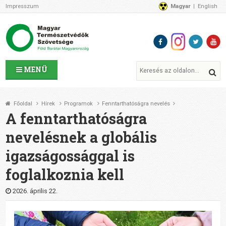
Impresszum
Magyar
English
Az MTVSZ-ről
Bemutatkozunk
Programok
MTVSZ ügyek és események
Tagszervezetek
MENÜ
Akikkel együtt dolgozunk
Átláthatóság
Főoldal
Hírek
Programok
Fenntarthatóságra nevelés
Támogatóink
A fenntarthatóságra
CSATLAKOZZ hozzánk!
nevelésnek a globális
Elérhetőségeink
igazságossággal is
1%
Segítsd a munkánkat!
foglalkoznia kell
Adományozz!
Támogatás
2026. április 22.