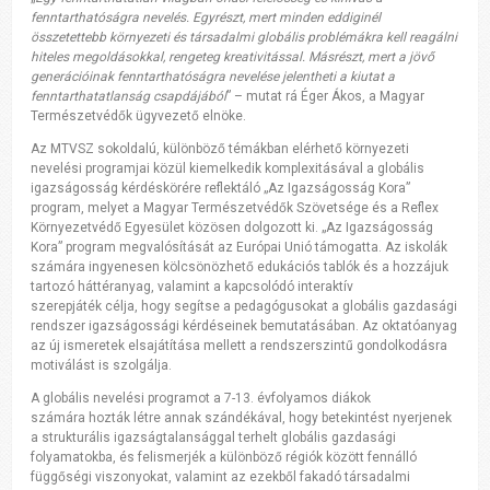
fenntarthatóságra nevelés. Egyrészt, mert minden eddiginél
összetettebb környezeti és társadalmi globális problémákra kell reagálni
hiteles megoldásokkal, rengeteg kreativitással. Másrészt, mert a jövő
generációinak fenntarthatóságra nevelése jelentheti a kiutat a
fenntarthatatlanság csapdájából
” – mutat rá Éger Ákos, a Magyar
Természetvédők ügyvezető elnöke.
Az MTVSZ sokoldalú, különböző témákban elérhető környezeti
nevelési programjai közül kiemelkedik komplexitásával a globális
igazságosság kérdéskörére reflektáló „Az Igazságosság Kora”
program, melyet a Magyar Természetvédők Szövetsége és a Reflex
Környezetvédő Egyesület közösen dolgozott ki. „Az Igazságosság
Kora” program megvalósítását az Európai Unió támogatta. Az iskolák
számára ingyenesen kölcsönözhető edukációs tablók és a hozzájuk
tartozó háttéranyag, valamint a kapcsolódó interaktív
szerepjáték célja, hogy segítse a pedagógusokat a globális gazdasági
rendszer igazságossági kérdéseinek bemutatásában. Az oktatóanyag
az új ismeretek elsajátítása mellett a rendszerszintű gondolkodásra
motiválást is szolgálja.
A globális nevelési programot a 7-13. évfolyamos diákok
számára hozták létre annak szándékával, hogy betekintést nyerjenek
a strukturális igazságtalansággal terhelt globális gazdasági
folyamatokba, és felismerjék a különböző régiók között fennálló
függőségi viszonyokat, valamint az ezekből fakadó társadalmi