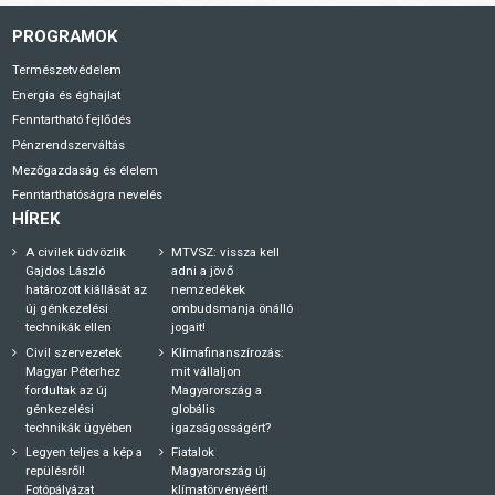
PROGRAMOK
Természetvédelem
Energia és éghajlat
Fenntartható fejlődés
Pénzrendszerváltás
Mezőgazdaság és élelem
Fenntarthatóságra nevelés
HÍREK
A civilek üdvözlik
MTVSZ: vissza kell
Gajdos László
adni a jövő
határozott kiállását az
nemzedékek
új génkezelési
ombudsmanja önálló
technikák ellen
jogait!
Civil szervezetek
Klímafinanszírozás:
Magyar Péterhez
mit vállaljon
fordultak az új
Magyarország a
génkezelési
globális
technikák ügyében
igazságosságért?
Legyen teljes a kép a
Fiatalok
repülésről!
Magyarország új
Fotópályázat
klímatörvényéért!