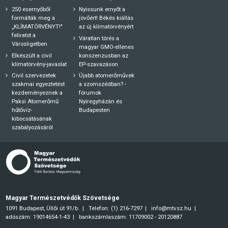
250 esernyőből
Nyissunk ernyőt a
formálták meg a
jövőért! Békés kiállás
„KLÍMATÖRVÉNYT!"
az új klímatörvényért
feliratot a
Váratlan törés a
Városligetben
magyar GMO-ellenes
Elkészült a civil
konszenzusban az
klímatörvény-javaslat
EP-szavazáson
Civil szervezetek
Újabb atomerőművek
szakmai egyeztetést
a szomszédban? -
kezdeményeznek a
fórumok
Paksi Atomerőmű
Nyíregyházán és
hűtővíz-
Budapesten
kibocsátásának
szabályozásáról
Magyar Természetvédők Szövetsége
1091 Budapest, Üllői út 91/b.
Telefon: (1) 216-7297
info@mtvsz.hu
adószám: 19014654-1-43
bankszámlaszám: 11709002 - 20120887