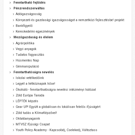
Fenntartható fejlődés
Pénzrendszerváltás
Adóigazságosság
Környezeti és gazdasági igazságosságot a nemzetközi fejlesztésbe! projekt
Bankfigyelő
Kereskedelmi egyezmények
Mezőgazdaság és élelem
Agrárpolitika
Vegyi anyagok
Tudatos fogyasztás
Húsmentes Nap
Génmanipuláció
Fenntarthatóságra nevelés
Iskolai vetélkedőink
Legyél a hétköznapok hőse!
Ökoháló - fenntarthatóságra nevelési intézményi hálózat
Zöld Európa Tanoda
LÉPTÉK képzés
Gear UP! Együtt a globálisan és lokálisan felelős ifjúságért
Zöld tudás a KlímaKépzővel!
Oktatóanyagaink
MTVSZ Ifjúsági Csapat
Youth Policy Academy - Kapcsolódj, Cselekedj, Változtass