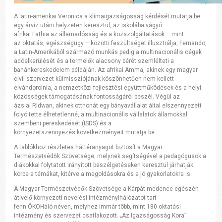
A latin-amerikai Veronica a klímaigazságosság kérdését mutatja be
egy árvíz utáni helyzeten keresztül, az iskolába vágyó
afrikai Fathia az államadósság és a közszolgáltatások – mint
az oktatás, egészségügy – közötti feszültséget illusztrálja, Fernando,
a Latin-Amerikából származó munkás pedig a multinacionális cégek
adóelkerülését és a termelők alacsony bérét szemlélteti a
banánkereskedelem példáján. Az afrikai Amma, akinek egy magyar
civil szervezet külmissziójának köszönhetően nem kellett
elvándorolnia, a nemzetközi fejlesztési együttműködések és a helyi
közösségek támogatásának fontosságáról beszél. Végül az
ázsiai Ridwan, akinek otthonát egy bányavállalat által elszennyezett
folyó tette élhetetlenné, a multinacionális vállalatok államokkal
szembeni pereskedését (ISDS) és a
környezetszennyezés következményeit mutatja be.
A tablókhoz részletes háttéranyagot biztosít a Magyar
Természetvédők Szövetsége, melynek segítségével a pedagógusok a
diákokkal folytatott irányított beszélgetéseken keresztül járhatják
körbe a témákat, kitérve a megoldásokra és a jó gyakorlatokra is.
A Magyar Természetvédők Szövetsége a Kárpát-medence egészén
átívelő környezeti nevelési intézményihálózatot tart
fenn ÖKOHáló néven, melyhez immár több, mint 180 oktatási
intézmény és szervezet csatlakozott. „Az Igazságosság Kora”