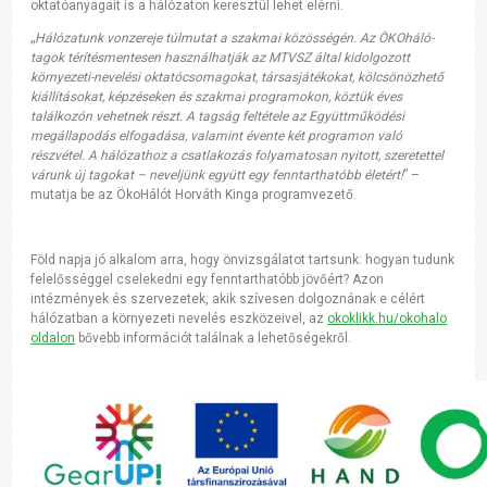
oktatóanyagait is a hálózaton keresztül lehet elérni.
„
Hálózatunk vonzereje túlmutat a szakmai közösségén. Az ÖKOháló-
tagok térítésmentesen használhatják az MTVSZ által kidolgozott
környezeti-nevelési oktatócsomagokat, társasjátékokat, kölcsönözhető
kiállításokat, képzéseken és szakmai programokon, köztük éves
találkozón vehetnek részt. A tagság feltétele az Együttműködési
megállapodás elfogadása, valamint évente két programon való
részvétel. A hálózathoz a csatlakozás folyamatosan nyitott, szeretettel
várunk új tagokat – neveljünk együtt egy fenntarthatóbb életért!
” –
mutatja be az ÖkoHálót Horváth Kinga programvezető.
Föld napja jó alkalom arra, hogy önvizsgálatot tartsunk: hogyan tudunk
felelősséggel cselekedni egy fenntarthatóbb jövőért? Azon
intézmények és szervezetek, akik szívesen dolgoznának e célért
hálózatban a környezeti nevelés eszközeivel, az
okoklikk.hu/okohalo
oldalon
bővebb információt találnak a lehetőségekről.