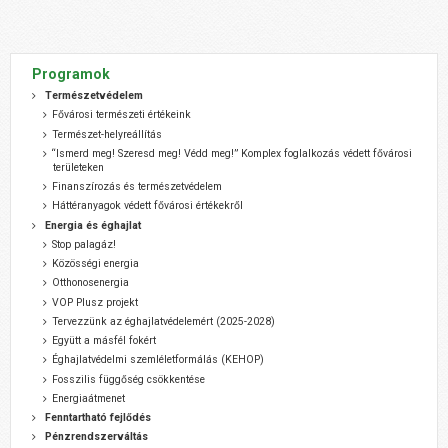
Programok
Természetvédelem
Fővárosi természeti értékeink
Természet-helyreállítás
“Ismerd meg! Szeresd meg! Védd meg!” Komplex foglalkozás védett fővárosi
területeken
Finanszírozás és természetvédelem
Háttéranyagok védett fővárosi értékekről
Energia és éghajlat
Stop palagáz!
Közösségi energia
Otthonosenergia
VOP Plusz projekt
Tervezzünk az éghajlatvédelemért (2025-2028)
Együtt a másfél fokért
Éghajlatvédelmi szemléletformálás (KEHOP)
Fosszilis függőség csökkentése
Energiaátmenet
Fenntartható fejlődés
Pénzrendszerváltás