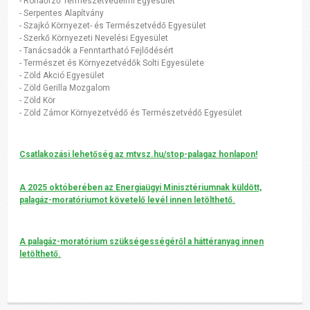
- Rónaőrző Természetvédelmi Egyesület
- Serpentes Alapítvány
- Szajkó Környezet- és Természetvédő Egyesület
- Szerkő Környezeti Nevelési Egyesület
- Tanácsadók a Fenntartható Fejlődésért
- Természet és Környezetvédők Solti Egyesülete
- Zöld Akció Egyesület
- Zöld Gerilla Mozgalom
- Zöld Kör
- Zöld Zámor Környezetvédő és Természetvédő Egyesület
Csatlakozási lehetőség az mtvsz.hu/stop-palagaz honlapon!
A 2025 októberében az Energiaügyi Minisztériumnak küldött,
palagáz-moratóriumot követelő levél innen letölthető.
A palagáz-moratórium szükségességéről a háttéranyag innen
letölthető.