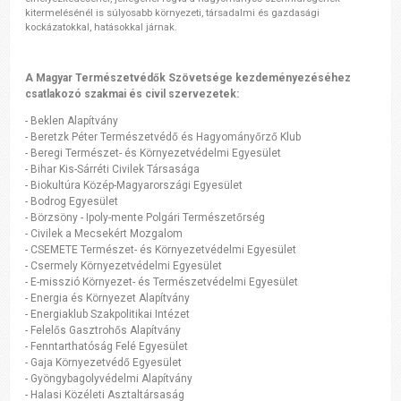
kitermelésénél is súlyosabb környezeti, társadalmi és gazdasági
kockázatokkal, hatásokkal járnak.
A Magyar Természetvédők Szövetsége kezdeményezéséhez
csatlakozó szakmai és civil szervezetek:
- Beklen Alapítvány
- Beretzk Péter Természetvédő és Hagyományőrző Klub
- Beregi Természet- és Környezetvédelmi Egyesület
- Bihar Kis-Sárréti Civilek Társasága
- Biokultúra Közép-Magyarországi Egyesület
- Bodrog Egyesület
- Börzsöny - Ipoly-mente Polgári Természetőrség
- Civilek a Mecsekért Mozgalom
- CSEMETE Természet- és Környezetvédelmi Egyesület
- Csermely Környezetvédelmi Egyesület
- E-misszió Környezet- és Természetvédelmi Egyesület
- Energia és Környezet Alapítvány
- Energiaklub Szakpolitikai Intézet
- Felelős Gasztrohős Alapítvány
- Fenntarthatóság Felé Egyesület
- Gaja Környezetvédő Egyesület
- Gyöngybagolyvédelmi Alapítvány
- Halasi Közéleti Asztaltársaság