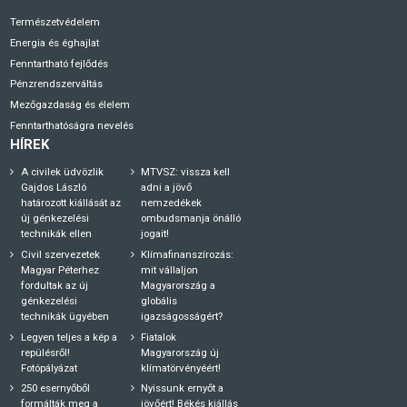
Természetvédelem
Energia és éghajlat
Fenntartható fejlődés
Pénzrendszerváltás
Mezőgazdaság és élelem
Fenntarthatóságra nevelés
HÍREK
A civilek üdvözlik
MTVSZ: vissza kell
Gajdos László
adni a jövő
határozott kiállását az
nemzedékek
új génkezelési
ombudsmanja önálló
technikák ellen
jogait!
Civil szervezetek
Klímafinanszírozás:
Magyar Péterhez
mit vállaljon
fordultak az új
Magyarország a
génkezelési
globális
technikák ügyében
igazságosságért?
Legyen teljes a kép a
Fiatalok
repülésről!
Magyarország új
Fotópályázat
klímatörvényéért!
250 esernyőből
Nyissunk ernyőt a
formálták meg a
jövőért! Békés kiállás