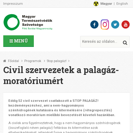
Impresszum
Magyar
English
Az MTVSZ-ről
Bemutatkozunk
Programok
MTVSZ ügyek és események
Tagszervezetek
MENÜ
Akikkel együtt dolgozunk
Átláthatóság
Főoldal
Programok
Stop palagáz!
Támogatóink
Civil szervezetek a palagáz-
CSATLAKOZZ hozzánk!
moratóriumért
Elérhetőségeink
1%
Segítsd a munkánkat!
Eddig 52 civil szervezet csatlakozott a STOP PALAGÁZ!
kezdeményezéshez, ami a nem-hagyományos
Adományozz!
szénhidrogének kutatására és kitermelésére (rétegrepesztés)
Támogatás
vonatkozó moratórium mielőbbi bevezetését követeli hazánkban.
A civilek arra figyelmeztetnek, hogy a nem-hagyományos szénhidrogének
(összefoglaló néven palagáz) feltárása és kitermelése azok
elhelyezkedésénél, jellegénél fogva a hagyományos szénhidrogének