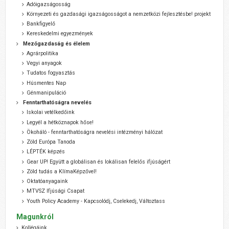
Adóigazságosság
Környezeti és gazdasági igazságosságot a nemzetközi fejlesztésbe! projekt
Bankfigyelő
Kereskedelmi egyezmények
Mezőgazdaság és élelem
Agrárpolitika
Vegyi anyagok
Tudatos fogyasztás
Húsmentes Nap
Génmanipuláció
Fenntarthatóságra nevelés
Iskolai vetélkedőink
Legyél a hétköznapok hőse!
Ökoháló - fenntarthatóságra nevelési intézményi hálózat
Zöld Európa Tanoda
LÉPTÉK képzés
Gear UP! Együtt a globálisan és lokálisan felelős ifjúságért
Zöld tudás a KlímaKépzővel!
Oktatóanyagaink
MTVSZ Ifjúsági Csapat
Youth Policy Academy - Kapcsolódj, Cselekedj, Változtass
Magunkról
Kollégáink