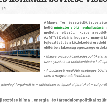
 14.
A Magyar Természetvédők Szövetsége 
hétfői
miniszterjelölti meghallgatásán
mellett emelt szót, miközben a repülőté
Az MTVSZ elvárja, hogy a kormány új k
fejlesztését és a közlekedési eredet
előtérbe a lakosság egészsége érdek
- Magyarország közlekedéspolitikájának
szennyezésének csökkentésére kell épü
- A budapesti repülőtér esetleges bővíté
nem a magyar adófizetőknek.
r jelenlegi forgalmát is – különösen az éjszakai járatokat – szigor
.
ejlesztése klíma-, energia- és társadalompolitikai szü