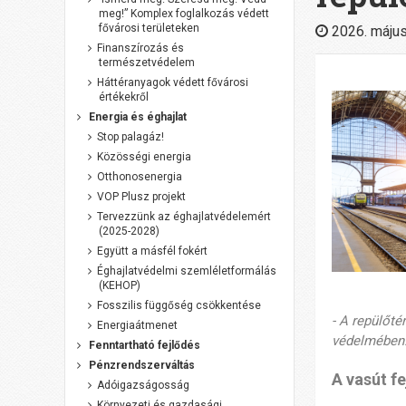
meg!” Komplex foglalkozás védett
fővárosi területeken
2026. május
Finanszírozás és
természetvédelem
Háttéranyagok védett fővárosi
értékekről
Energia és éghajlat
Stop palagáz!
Közösségi energia
Otthonosenergia
VOP Plusz projekt
Tervezzünk az éghajlatvédelemért
(2025-2028)
Együtt a másfél fokért
Éghajlatvédelmi szemléletformálás
(KEHOP)
Fosszilis függőség csökkentése
- A repülőté
Energiaátmenet
védelmében
Fenntartható fejlődés
Pénzrendszerváltás
A vasút f
Adóigazságosság
Környezeti és gazdasági