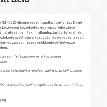
(MTVSZ) elismeréssel fogadta, hogy Vitézy Dávid
a közösségi közlekedés és a vasút fejlesztése
r bővítését nem tekinti államháztartási feladatnak.
özlekedéspolitikája a közösségi közlekedés, a vasút
ű lég- és zajszennyezés csökkentését helyezze
ében.
 a vasút fejlesztésére és a közlekedés
lnie.
sének költségeit a repülési szektornak kell viselnie,
úbban kell szabályozni az egészség és az életminőség
kség