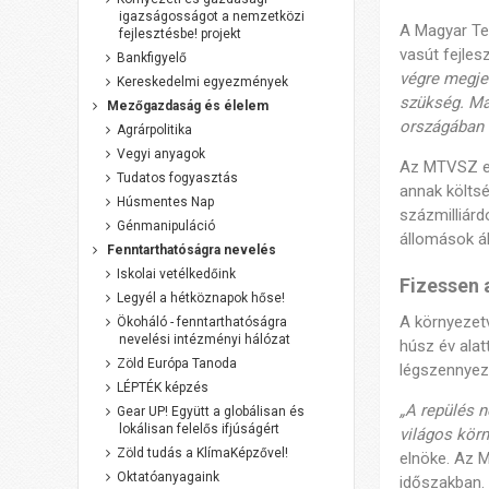
igazságosságot a nemzetközi
A Magyar Te
fejlesztésbe! projekt
vasút fejles
Bankfigyelő
végre megjel
Kereskedelmi egyezmények
szükség. Ma
Mezőgazdaság és élelem
országában 
Agrárpolitika
Vegyi anyagok
Az MTVSZ eg
Tudatos fogyasztás
annak költsé
Húsmentes Nap
százmilliárd
Génmanipuláció
állomások ál
Fenntarthatóságra nevelés
Iskolai vetélkedőink
Fizessen 
Legyél a hétköznapok hőse!
A környezet
Ökoháló - fenntarthatóságra
nevelési intézményi hálózat
húsz év ala
Zöld Európa Tanoda
légszennyezé
LÉPTÉK képzés
„A repülés 
Gear UP! Együtt a globálisan és
lokálisan felelős ifjúságért
világos körn
Zöld tudás a KlímaKépzővel!
elnöke. Az M
Oktatóanyagaink
időszakban. 