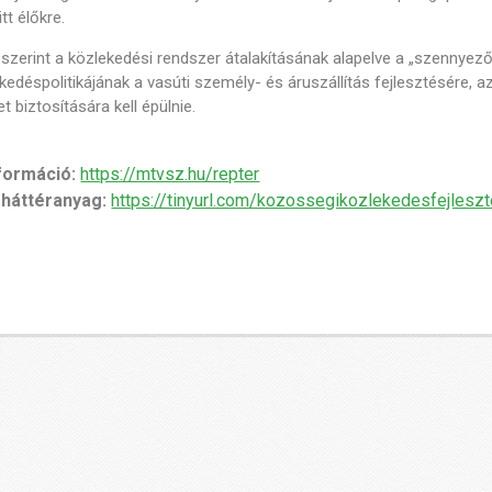
itt élőkre.
szerint a közlekedési rendszer átalakításának alapelve a „szennyező 
kedéspolitikájának a vasúti személy- és áruszállítás fejlesztésére
t biztosítására kell épülnie.
nformáció:
https://mtvsz.hu/repter
 háttéranyag:
https://tinyurl.com/kozossegikozlekedesfejlesz