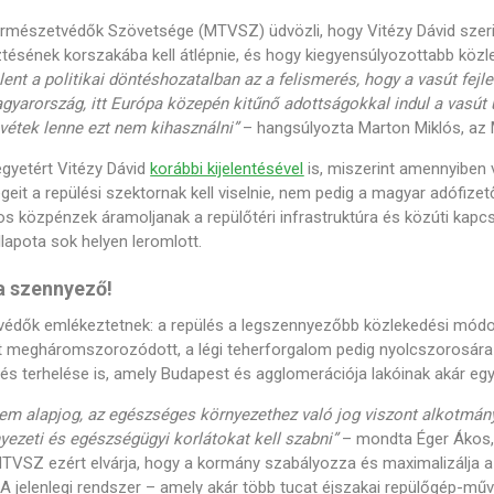
rmészetvédők Szövetsége (MTVSZ) üdvözli, hogy Vitézy Dávid sze
ztésének korszakába kell átlépnie, és hogy kiegyensúlyozottabb köz
ent a politikai döntéshozatalban az a felismerés, hogy a vasút fejle
gyarország, itt Európa közepén kitűnő adottságokkal indul a vasút
vétek lenne ezt nem kihasználni”
– hangsúlyozta Marton Miklós, a
yetért Vitézy Dávid
korábbi kijelentésével
is, miszerint amennyiben 
geit a repülési szektornak kell viselnie, nem pedig a magyar adófize
os közpénzek áramoljanak a repülőtéri infrastruktúra és közúti kapc
lapota sok helyen leromlott.
a szennyező!
védők emlékeztetnek: a repülés a legszennyezőbb közlekedési módok
tt megháromszorozódott, a légi teherforgalom pedig nyolcszorosára
s terhelése is, amely Budapest és agglomerációja lakóinak akár egymi
nem alapjog, az egészséges környezethez való jog viszont alkotmán
yezeti és egészségügyi korlátokat kell szabni”
– mondta Éger Ákos,
TVSZ ezért elvárja, hogy a kormány szabályozza és maximalizálja a 
A jelenlegi rendszer – amely akár több tucat éjszakai repülőgép-műv