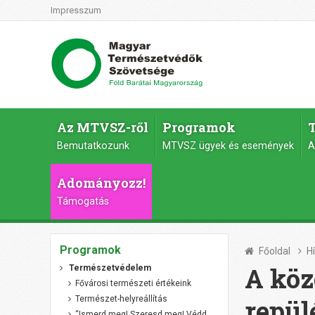
Impresszum
Az MTVSZ-ről
Programok
Bemutatkozunk
MTVSZ ügyek és események
A
Adományozz!
Támogatás
Programok
Főoldal
H
A köz
Természetvédelem
Fővárosi természeti értékeink
Természet-helyreállítás
repül
“Ismerd meg! Szeresd meg! Védd