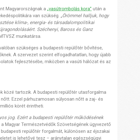
rint Magyarországnak a
„vasútrombolás kora”
után a
lekedéspolitikára van szükség.
„Örömmel halljuk, hogy
sztése klíma-, energia- és társadalompolitikai
 újragondolásáért. Széchenyi, Baross és Ganz
z MTVSZ munkatársa.
valóban szükséges a budapesti repülőtér bővítése,
tőknek. A szervezet szerint elfogadhatatlan, hogy újabb
solatok fejlesztésébe, miközben a vasúti hálózat és az
 közé tartozik. A budapesti repülőtér utasforgalma
 nőtt. Ezzel párhuzamosan súlyosan nőtt a zaj- és
lliós körét érintheti.
yos jog. Ezért a budapesti repülőtér működésének
 a Magyar Természetvédők Szövetségének ügyvezető
budapesti repülőtér forgalmát, különösen az éjszakai
eletet is lehetővé tesz – aránytalan egészségügyi