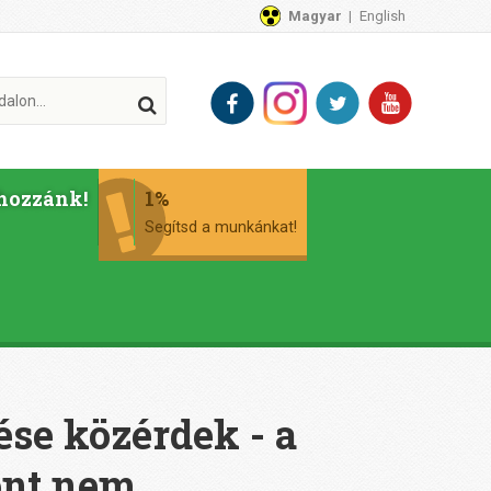
Magyar
English
hozzánk!
1%
Segítsd a munkánkat!
ése közérdek - a
zont nem