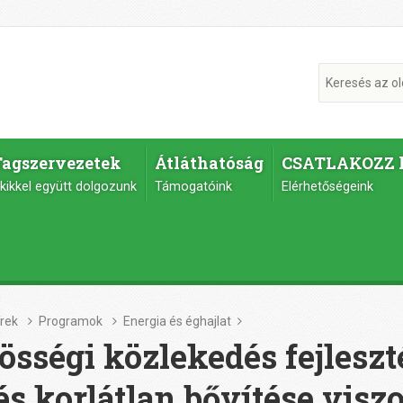
Tagszervezetek
Átláthatóság
CSATLAKOZZ 
kikkel együtt dolgozunk
Támogatóink
Elérhetőségeink
írek
Programok
Energia és éghajlat
össégi közlekedés fejleszt
és korlátlan bővítése vis