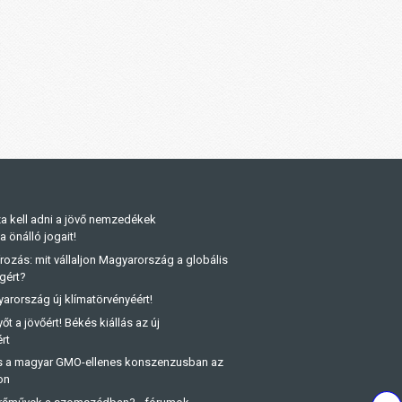
a kell adni a jövő nemzedékek
önálló jogait!
rozás: mit vállaljon Magyarország a globális
gért?
arország új klímatörvényéért!
őt a jövőért! Békés kiállás az új
rt
és a magyar GMO-ellenes konszenzusban az
on