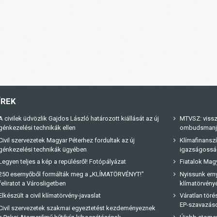
ÍREK
A civilek üdvözlik Gajdos László határozott kiállását az új
MTVSZ: vissz
génkezelési technikák ellen
ombudsmanja 
Civil szervezetek Magyar Péterhez fordultak az új
Klímafinanszí
génkezelési technikák ügyében
igazságossá
Legyen teljes a kép a repülésről! Fotópályázat
Fiatalok Magy
250 esernyőből formálták meg a „KLÍMATÖRVÉNYT!"
Nyissunk erny
feliratot a Városligetben
klímatörvényé
Elkészült a civil klímatörvény-javaslat
Váratlan tör
EP-szavazás
Civil szervezetek szakmai egyeztetést kezdeményeznek