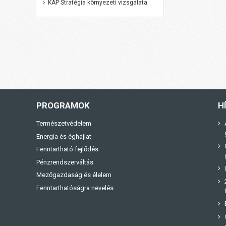
KAP Stratégia környezeti vizsgálata
PROGRAMOK
H
Természetvédelem
Energia és éghajlat
Fenntartható fejlődés
Pénzrendszerváltás
Mezőgazdaság és élelem
Fenntarthatóságra nevelés