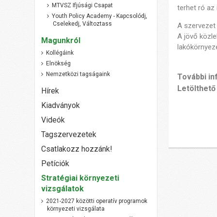
MTVSZ Ifjúsági Csapat
terhet ró az 
Youth Policy Academy - Kapcsolódj,
Cselekedj, Változtass
A szervezet 
A jövő közle
Magunkról
lakókörnyeze
Kollégáink
Elnökség
Nemzetközi tagságaink
További i
Letölthető
Hírek
Kiadványok
Videók
Tagszervezetek
Csatlakozz hozzánk!
Petíciók
Stratégiai környezeti
vizsgálatok
2021-2027 közötti operatív programok
környezeti vizsgálata