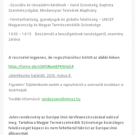
- Szociális és társadalmi kérdések – Hand Szövetség, Baptista
Szeretetszolgálat, Mindannyian Testvérek Alapítvány
- Fenntarthatóság, gyerekjogok és globális felelősség – UNICEF
Magyarország és Magyar Természetvédők Szövetsége
14:00 – 14:15 Beszámoló a beszélgetések tanulságairól, esemény
zárása
A részvétel ingyenes, de regisztrációhoz kötött az alábbi linken:
https://forms.gle/nSiKYAke6BPK9HqXA
Jelentkezési határidő: 2026. május 8.
Figyelem! Túljelentkezés esetén a regisztrációt a szervezők korábban is
lezárhatják.
További információ:
rendezveny@mtvsz.hu
Jelen rendezvény az Európai Unió társfinanszírozásával valósul
meg. Tartalma a Magyar Természetvédők Szövetsége kizárólagos
felelősségét képezi és nem feltétlenül tükrözi az Európai Unió
álláspontját.