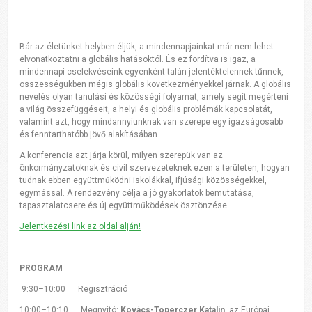
Bár az életünket helyben éljük, a mindennapjainkat már nem lehet
elvonatkoztatni a globális hatásoktól. És ez fordítva is igaz, a
mindennapi cselekvéseink egyenként talán jelentéktelennek tűnnek,
összességükben mégis globális következményekkel járnak. A globális
nevelés olyan tanulási és közösségi folyamat, amely segít megérteni
a világ összefüggéseit, a helyi és globális problémák kapcsolatát,
valamint azt, hogy mindannyiunknak van szerepe egy igazságosabb
és fenntarthatóbb jövő alakításában.
A konferencia azt járja körül, milyen szerepük van az
önkormányzatoknak és civil szervezeteknek ezen a területen, hogyan
tudnak ebben együttműködni iskolákkal, ifjúsági közösségekkel,
egymással. A rendezvény célja a jó gyakorlatok bemutatása,
tapasztalatcsere és új együttműködések ösztönzése.
Jelentkezési link az oldal alján!
PROGRAM
9:30–10:00 Regisztráció
10:00–10:10 Megnyitó:
Kovács-Toperczer Katalin
, az Európai