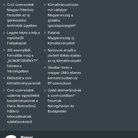
Civil szervezetek
Klímafinanszírozás:
Magyar Péterhez
mit vállaljon
fordultak az új
Magyarország a
génkezelési
globális
technikák ügyében
igazságosságért?
Legyen teljes a kép a
Fiatalok
repülésről!
Magyarország új
Fotópályázat
klímatörvényéért!
250 esernyőből
Nyissunk ernyőt a
formálták meg a
jövőért! Békés kiállás
„KLÍMATÖRVÉNYT!"
az új klímatörvényért
feliratot a
Váratlan törés a
Városligetben
magyar GMO-ellenes
Elkészült a civil
konszenzusban az
klímatörvény-javaslat
EP-szavazáson
Civil szervezetek
Újabb atomerőművek
szakmai egyeztetést
a szomszédban? -
kezdeményeznek a
fórumok
Paksi Atomerőmű
Nyíregyházán és
hűtővíz-
Budapesten
kibocsátásának
szabályozásáról