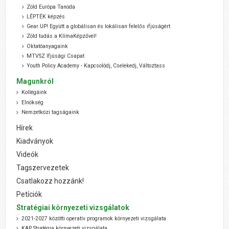
Zöld Európa Tanoda
LÉPTÉK képzés
Gear UP! Együtt a globálisan és lokálisan felelős ifjúságért
Zöld tudás a KlímaKépzővel!
Oktatóanyagaink
MTVSZ Ifjúsági Csapat
Youth Policy Academy - Kapcsolódj, Cselekedj, Változtass
Magunkról
Kollégáink
Elnökség
Nemzetközi tagságaink
Hírek
Kiadványok
Videók
Tagszervezetek
Csatlakozz hozzánk!
Petíciók
Stratégiai környezeti vizsgálatok
2021-2027 közötti operatív programok környezeti vizsgálata
KAP Stratégia környezeti vizsgálata