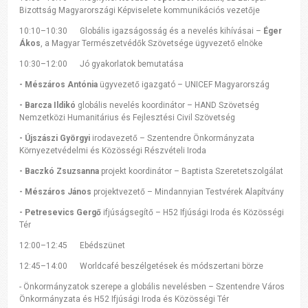
Bizottság Magyarországi Képviselete kommunikációs vezetője
10:10–10:30 Globális igazságosság és a nevelés kihívásai –
Éger
Ákos
, a Magyar Természetvédők Szövetsége ügyvezető elnöke
10:30–12:00 Jó gyakorlatok bemutatása
- Mészáros Antónia
ügyvezető igazgató – UNICEF Magyarország
- Barcza Ildikó
globális nevelés koordinátor – HAND Szövetség
Nemzetközi Humanitárius és Fejlesztési Civil Szövetség
- Újszászi Györgyi
irodavezető – Szentendre Önkormányzata
Környezetvédelmi és Közösségi Részvételi Iroda
- Baczkó Zsuzsanna
projekt koordinátor – Baptista Szeretetszolgálat
- Mészáros János
projektvezető – Mindannyian Testvérek Alapítvány
- Petresevics Gergő
ifjúságsegítő – H52 Ifjúsági Iroda és Közösségi
Tér
12:00–12:45 Ebédszünet
12:45–14:00 Worldcafé beszélgetések és módszertani börze
- Önkormányzatok szerepe a globális nevelésben – Szentendre Város
Önkormányzata és H52 Ifjúsági Iroda és Közösségi Tér