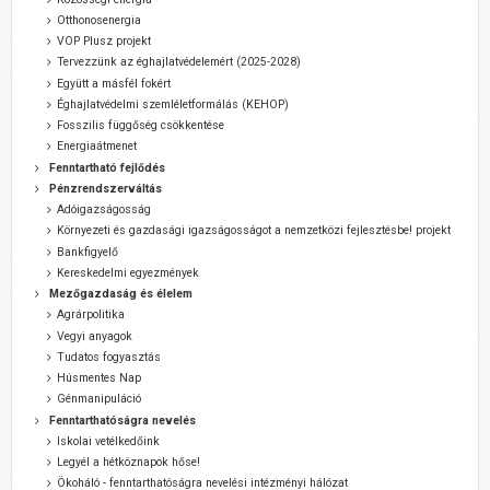
Otthonosenergia
VOP Plusz projekt
Tervezzünk az éghajlatvédelemért (2025-2028)
Együtt a másfél fokért
Éghajlatvédelmi szemléletformálás (KEHOP)
Fosszilis függőség csökkentése
Energiaátmenet
Fenntartható fejlődés
Pénzrendszerváltás
Adóigazságosság
Környezeti és gazdasági igazságosságot a nemzetközi fejlesztésbe! projekt
Bankfigyelő
Kereskedelmi egyezmények
Mezőgazdaság és élelem
Agrárpolitika
Vegyi anyagok
Tudatos fogyasztás
Húsmentes Nap
Génmanipuláció
Fenntarthatóságra nevelés
Iskolai vetélkedőink
Legyél a hétköznapok hőse!
Ökoháló - fenntarthatóságra nevelési intézményi hálózat