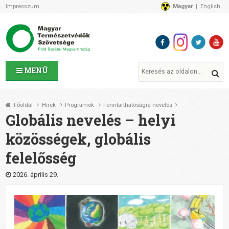
Impresszum
Magyar
English
Az MTVSZ-ről
Bemutatkozunk
Programok
MTVSZ ügyek és események
Tagszervezetek
MENÜ
Akikkel együtt dolgozunk
Átláthatóság
Főoldal
Hírek
Programok
Fenntarthatóságra nevelés
Támogatóink
Globális nevelés – helyi
CSATLAKOZZ hozzánk!
közösségek, globális
Elérhetőségeink
felelősség
1%
Segítsd a munkánkat!
2026. április 29.
Adományozz!
Támogatás