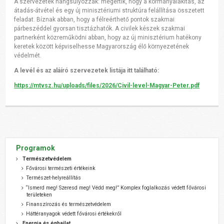
A szervezetek hangsúlyozzák: megértik, hogy a kormányalakítás, az
átadás-átvétel és egy új minisztériumi struktúra felállítása összetett
feladat. Bíznak abban, hogy a félreérthető pontok szakmai
párbeszéddel gyorsan tisztázhatók. A civilek készek szakmai
partnerként közreműködni abban, hogy az új minisztérium hatékony
keretek között képviselhesse Magyarország élő környezetének
védelmét.
A levél és az aláíró szervezetek listája itt található:
https://mtvsz.hu/uploads/files/2026/Civil-level-Magyar-Peter.pdf
Programok
Természetvédelem
Fővárosi természeti értékeink
Természet-helyreállítás
“Ismerd meg! Szeresd meg! Védd meg!” Komplex foglalkozás védett fővárosi
területeken
Finanszírozás és természetvédelem
Háttéranyagok védett fővárosi értékekről
Energia és éghajlat