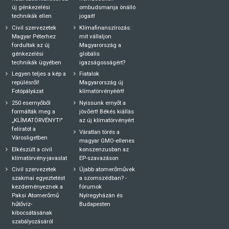
új génkezelési
ombudsmanja önálló
technikák ellen
jogait!
Civil szervezetek
Klímafinanszírozás:
Magyar Péterhez
mit vállaljon
fordultak az új
Magyarország a
génkezelési
globális
technikák ügyében
igazságosságért?
Legyen teljes a kép a
Fiatalok
repülésről!
Magyarország új
Fotópályázat
klímatörvényéért!
250 esernyőből
Nyissunk ernyőt a
formálták meg a
jövőért! Békés kiállás
„KLÍMATÖRVÉNYT!"
az új klímatörvényért
feliratot a
Váratlan törés a
Városligetben
magyar GMO-ellenes
Elkészült a civil
konszenzusban az
klímatörvény-javaslat
EP-szavazáson
Civil szervezetek
Újabb atomerőművek
szakmai egyeztetést
a szomszédban? -
kezdeményeznek a
fórumok
Paksi Atomerőmű
Nyíregyházán és
hűtővíz-
Budapesten
kibocsátásának
szabályozásáról