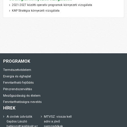
2021-2027 közötti operatív programok környezeti vizsgálata
KAP Stratégia környezeti vizsgálata
PROGRAMOK
Természetvédelem
Energia és éghajlat
Fenntartható fejlődés
Pénzrendszerváltás
Mezőgazdaság és élelem
Fenntarthatóságra nevelés
HÍREK
A civilek üdvözlik
MTVSZ: vissza kell
Gajdos László
adni a jövő
határozott kiállását az
nemzedékek