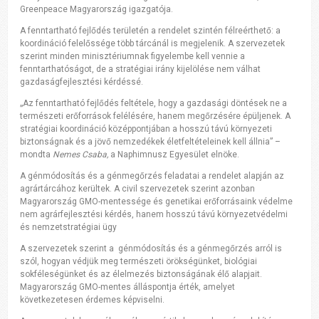
Greenpeace Magyarország igazgatója.
A fenntartható fejlődés területén a rendelet szintén félreérthető: a
koordináció felelőssége több tárcánál is megjelenik. A szervezetek
szerint minden minisztériumnak figyelembe kell vennie a
fenntarthatóságot, de a stratégiai irány kijelölése nem válhat
gazdaságfejlesztési kérdéssé.
„Az fenntartható fejlődés feltétele, hogy a gazdasági döntések ne a
természeti erőforrások felélésére, hanem megőrzésére épüljenek. A
stratégiai koordináció középpontjában a hosszú távú környezeti
biztonságnak és a jövő nemzedékek életfeltételeinek kell állnia” –
mondta
Nemes Csaba,
a Naphimnusz Egyesület elnöke.
A génmódosítás és a génmegőrzés feladatai a rendelet alapján az
agrártárcához kerültek. A civil szervezetek szerint azonban
Magyarország GMO-mentessége és genetikai erőforrásaink védelme
nem agrárfejlesztési kérdés, hanem hosszú távú környezetvédelmi
és nemzetstratégiai ügy
A szervezetek szerint a génmódosítás és a génmegőrzés arról is
szól, hogyan védjük meg természeti örökségünket, biológiai
sokféleségünket és az élelmezés biztonságának élő alapjait.
Magyarország GMO-mentes álláspontja érték, amelyet
következetesen érdemes képviselni.