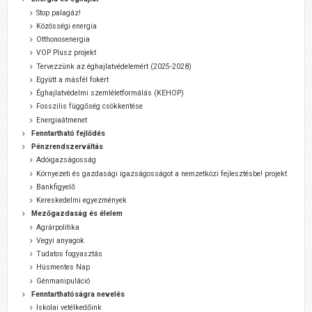
Stop palagáz!
Közösségi energia
Otthonosenergia
VOP Plusz projekt
Tervezzünk az éghajlatvédelemért (2025-2028)
Együtt a másfél fokért
Éghajlatvédelmi szemléletformálás (KEHOP)
Fosszilis függőség csökkentése
Energiaátmenet
Fenntartható fejlődés
Pénzrendszerváltás
Adóigazságosság
Környezeti és gazdasági igazságosságot a nemzetközi fejlesztésbe! projekt
Bankfigyelő
Kereskedelmi egyezmények
Mezőgazdaság és élelem
Agrárpolitika
Vegyi anyagok
Tudatos fogyasztás
Húsmentes Nap
Génmanipuláció
Fenntarthatóságra nevelés
Iskolai vetélkedőink