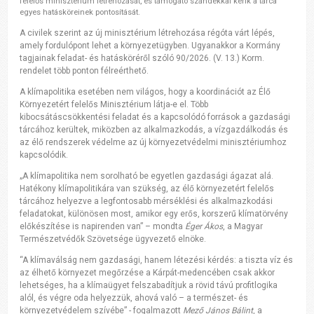
felelős minisztérium létrehozását, és támogató szándékkal kérik a tárca
egyes hatásköreinek pontosítását.
A civilek szerint az új minisztérium létrehozása régóta várt lépés,
amely fordulópont lehet a környezetügyben. Ugyanakkor a Kormány
tagjainak feladat- és hatásköréről szóló 90/2026. (V. 13.) Korm.
rendelet több ponton félreérthető.
A klímapolitika esetében nem világos, hogy a koordinációt az Élő
Környezetért felelős Minisztérium látja-e el. Több
kibocsátáscsökkentési feladat és a kapcsolódó források a gazdasági
tárcához kerültek, miközben az alkalmazkodás, a vízgazdálkodás és
az élő rendszerek védelme az új környezetvédelmi minisztériumhoz
kapcsolódik.
„A klímapolitika nem sorolható be egyetlen gazdasági ágazat alá.
Hatékony klímapolitikára van szükség, az élő környezetért felelős
tárcához helyezve a legfontosabb mérséklési és alkalmazkodási
feladatokat, különösen most, amikor egy erős, korszerű klímatörvény
előkészítése is napirenden van” – mondta
Éger Ákos
, a Magyar
Természetvédők Szövetsége ügyvezető elnöke.
“A klímaválság nem gazdasági, hanem létezési kérdés: a tiszta víz és
az élhető környezet megőrzése a Kárpát-medencében csak akkor
lehetséges, ha a klímaügyet felszabadítjuk a rövid távú profitlogika
alól, és végre oda helyezzük, ahová való – a természet- és
környezetvédelem szívébe” - fogalmazott
Mező János Bálint
, a