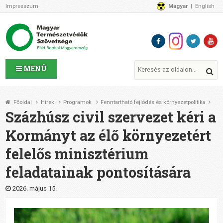
Impresszum
Magyar
English
Az MTVSZ-ről
Bemutatkozunk
Programok
MTVSZ ügyek és események
Tagszervezetek
MENÜ
Akikkel együtt dolgozunk
Átláthatóság
Főoldal
Hírek
Programok
Fenntartható fejlődés és környezetpolitika
Támogatóink
Százhúsz civil szervezet kéri a
CSATLAKOZZ hozzánk!
Kormányt az élő környezetért
Elérhetőségeink
felelős minisztérium
1%
Segítsd a munkánkat!
feladatainak pontosítására
Adományozz!
Támogatás
2026. május 15.