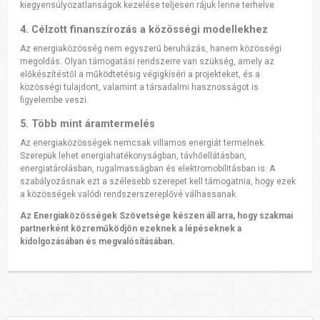
kiegyensúlyozatlanságok kezelése teljesen rájuk lenne terhelve.
4. Célzott finanszírozás a közösségi modellekhez
Az energiaközösség nem egyszerű beruházás, hanem közösségi
megoldás. Olyan támogatási rendszerre van szükség, amely az
előkészítéstől a működtetésig végigkíséri a projekteket, és a
közösségi tulajdont, valamint a társadalmi hasznosságot is
figyelembe veszi.
5. Több mint áramtermelés
Az energiaközösségek nemcsak villamos energiát termelnek.
Szerepük lehet energiahatékonyságban, távhőellátásban,
energiatárolásban, rugalmasságban és elektromobilitásban is. A
szabályozásnak ezt a szélesebb szerepet kell támogatnia, hogy ezek
a közösségek valódi rendszerszereplővé válhassanak.
Az Energiaközösségek Szövetsége készen áll arra, hogy szakmai
partnerként közreműködjön ezeknek a lépéseknek a
kidolgozásában és megvalósításában.