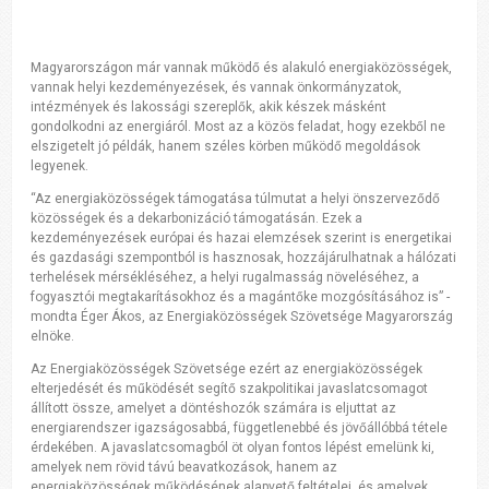
Magyarországon már vannak működő és alakuló energiaközösségek,
vannak helyi kezdeményezések, és vannak önkormányzatok,
intézmények és lakossági szereplők, akik készek másként
gondolkodni az energiáról. Most az a közös feladat, hogy ezekből ne
elszigetelt jó példák, hanem széles körben működő megoldások
legyenek.
“Az energiaközösségek támogatása túlmutat a helyi önszerveződő
közösségek és a dekarbonizáció támogatásán. Ezek a
kezdeményezések európai és hazai elemzések szerint is energetikai
és gazdasági szempontból is hasznosak, hozzájárulhatnak a hálózati
terhelések mérsékléséhez, a helyi rugalmasság növeléséhez, a
fogyasztói megtakarításokhoz és a magántőke mozgósításához is” -
mondta Éger Ákos, az Energiaközösségek Szövetsége Magyarország
elnöke.
Az Energiaközösségek Szövetsége ezért az energiaközösségek
elterjedését és működését segítő szakpolitikai javaslatcsomagot
állított össze, amelyet a döntéshozók számára is eljuttat az
energiarendszer igazságosabbá, függetlenebbé és jövőállóbbá tétele
érdekében. A javaslatcsomagból öt olyan fontos lépést emelünk ki,
amelyek nem rövid távú beavatkozások, hanem az
energiaközösségek működésének alapvető feltételei, és amelyek