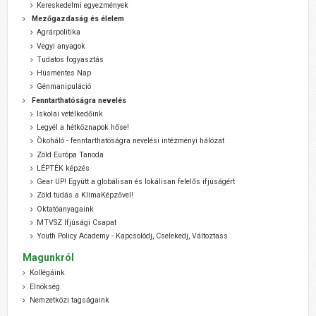
Kereskedelmi egyezmények
Mezőgazdaság és élelem
Agrárpolitika
Vegyi anyagok
Tudatos fogyasztás
Húsmentes Nap
Génmanipuláció
Fenntarthatóságra nevelés
Iskolai vetélkedőink
Legyél a hétköznapok hőse!
Ökoháló - fenntarthatóságra nevelési intézményi hálózat
Zöld Európa Tanoda
LÉPTÉK képzés
Gear UP! Együtt a globálisan és lokálisan felelős ifjúságért
Zöld tudás a KlímaKépzővel!
Oktatóanyagaink
MTVSZ Ifjúsági Csapat
Youth Policy Academy - Kapcsolódj, Cselekedj, Változtass
Magunkról
Kollégáink
Elnökség
Nemzetközi tagságaink