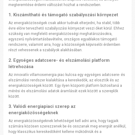
megteremtése érdemi változást hozhat a rendszerben.
1. Kiszámítható és támogató szabályozási környezet
Az energiaközösségek csak akkor tudnak elterjedni, ha stabil, több
évre előre tervezhető szabályozási környezet veszi őket körül. Ehhez
szükség van megfelelő energiaközösségi meghatározásokra,
egyszerű nyilvántartásbavételre, országos egyablakos támogató
rendszerre, valamint arra, hogy a közösségek képviselői érdemben
részt vehessenek a szabályok alakításában.
2. Egységes adatcsere- és elszámolási platform
létrehozása
Az innovatív villamosenergia piac kulcsa egy egységes adatcsere- és
elszámolási rendszer kialakítása a kereskedők, az elosztók és az
energiaközösségek között. Egy ilyen központi platform biztosítaná a
mérési és elszámolási adatok áramlását ezek között a szereplők
között.
3. Valódi energiapiaci szerep az
energiaközösségeknek
Az energiaközösségeknek lehetőséget kell adni arra, hogy tagjaik
számára közösen szerezzenek be és osszanak meg energiát anélkül,
hogy klasszikus kereskedőként kellene működniük és a