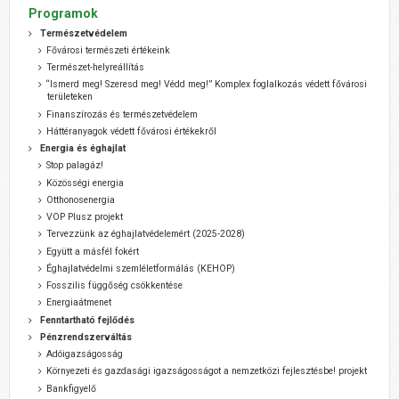
Programok
Természetvédelem
Fővárosi természeti értékeink
Természet-helyreállítás
“Ismerd meg! Szeresd meg! Védd meg!” Komplex foglalkozás védett fővárosi
területeken
Finanszírozás és természetvédelem
Háttéranyagok védett fővárosi értékekről
Energia és éghajlat
Stop palagáz!
Közösségi energia
Otthonosenergia
VOP Plusz projekt
Tervezzünk az éghajlatvédelemért (2025-2028)
Együtt a másfél fokért
Éghajlatvédelmi szemléletformálás (KEHOP)
Fosszilis függőség csökkentése
Energiaátmenet
Fenntartható fejlődés
Pénzrendszerváltás
Adóigazságosság
Környezeti és gazdasági igazságosságot a nemzetközi fejlesztésbe! projekt
Bankfigyelő