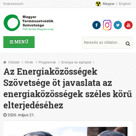
Impresszum
Magyar
English
Az MTVSZ-ről
Bemutatkozunk
Programok
MTVSZ ügyek és események
Tagszervezetek
MENÜ
Akikkel együtt dolgozunk
Átláthatóság
Főoldal
Hírek
Programok
Energia és éghajlat
Támogatóink
Az Energiaközösségek
CSATLAKOZZ hozzánk!
Szövetsége öt javaslata az
Elérhetőségeink
energiaközösségek széles körű
1%
Segítsd a munkánkat!
elterjedéséhez
Adományozz!
Támogatás
2026. május 21.