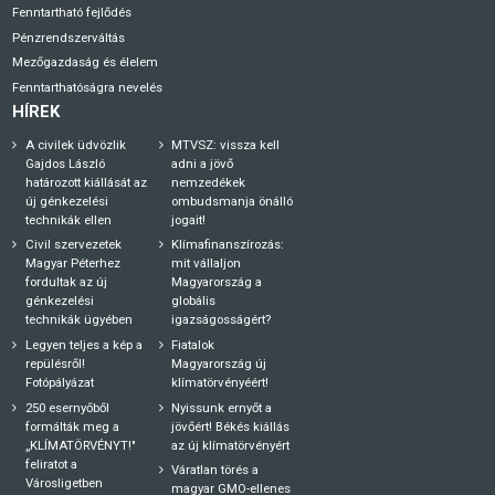
Fenntartható fejlődés
Pénzrendszerváltás
Mezőgazdaság és élelem
Fenntarthatóságra nevelés
HÍREK
A civilek üdvözlik
MTVSZ: vissza kell
Gajdos László
adni a jövő
határozott kiállását az
nemzedékek
új génkezelési
ombudsmanja önálló
technikák ellen
jogait!
Civil szervezetek
Klímafinanszírozás:
Magyar Péterhez
mit vállaljon
fordultak az új
Magyarország a
génkezelési
globális
technikák ügyében
igazságosságért?
Legyen teljes a kép a
Fiatalok
repülésről!
Magyarország új
Fotópályázat
klímatörvényéért!
250 esernyőből
Nyissunk ernyőt a
formálták meg a
jövőért! Békés kiállás
„KLÍMATÖRVÉNYT!"
az új klímatörvényért
feliratot a
Váratlan törés a
Városligetben
magyar GMO-ellenes