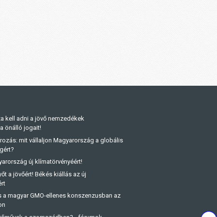
a kell adni a jövő nemzedékek
önálló jogait!
rozás: mit vállaljon Magyarország a globális
gért?
arország új klímatörvényéért!
őt a jövőért! Békés kiállás az új
rt
és a magyar GMO-ellenes konszenzusban az
on