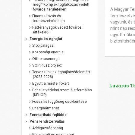
meg!” Komplex foglalkozás védett
A Magyar Ter
fővárosi területeken
természetvé
Finanszírozás és
természetvédelem
vagyunk, és 
Háttéranyagok védett fővárosi
mint nap rés
értékekről
együttműköd
Energia és éghajlat
biztosításáé
Stop palagáz!
Közösségi energia
Otthonosenergia
VOP Plusz projekt
Tervezzünk az éghajlatvédelemért
(2025-2028)
Együtt a másfél fokért
Lazarus T
Éghajlatvédelmi szemléletformálás
(KEHOP)
Fosszilis függőség csökkentése
Energiaátmenet
Fenntartható fejlődés
Pénzrendszerváltás
Adóigazságosság
Környezeti és gazdasági