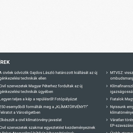
ÍREK
A civilek üdvözlik Gajdos László határozott kiállását az új
MTVSZ: vissz
génkezelési technikák ellen
ombudsmanja 
Civil szervezetek Magyar Péterhez fordultak az új
Klímafinanszí
génkezelési technikák ügyében
igazságossá
Legyen teljes a kép a repülésről! Fotópályázat
Fiatalok Magy
250 esernyőből formálták meg a „KLÍMATÖRVÉNYT!"
Nyissunk erny
feliratot a Városligetben
klímatörvényé
Elkészült a civil klímatörvény-javaslat
Váratlan tör
EP-szavazás
Civil szervezetek szakmai egyeztetést kezdeményeznek