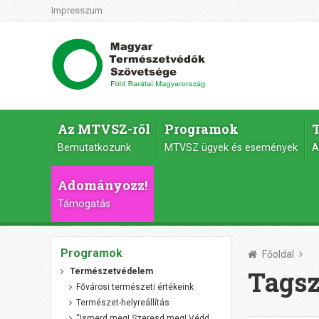
Impresszum
Az MTVSZ-ről
Programok
Bemutatkozunk
MTVSZ ügyek és események
A
Adományozz!
Támogatás
Programok
Főoldal
Tagsz
Természetvédelem
Fővárosi természeti értékeink
Természet-helyreállítás
“Ismerd meg! Szeresd meg! Védd