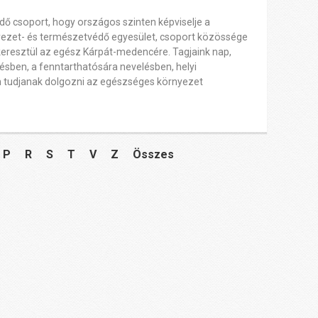
ő csoport, hogy országos szinten képviselje a
yezet- és természetvédő egyesület, csoport közössége
eresztül az egész Kárpát-medencére. Tagjaink nap,
ésben, a fenntarthatósára nevelésben, helyi
n tudjanak dolgozni az egészséges környezet
P
R
S
T
V
Z
Összes