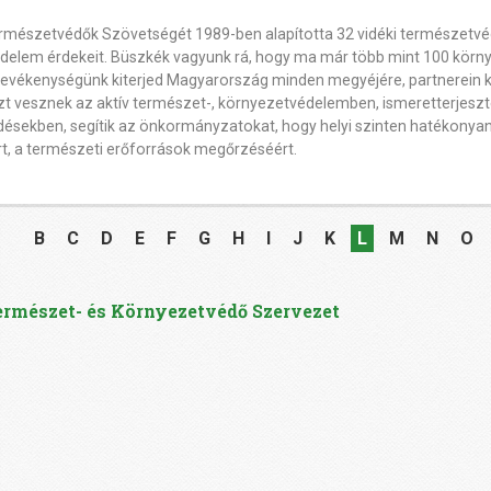
mészetvédők Szövetségét 1989-ben alapította 32 vidéki természetvéd
delem érdekeit. Büszkék vagyunk rá, hogy ma már több mint 100 körn
tevékenységünk kiterjed Magyarország minden megyéjére, partnerein k
zt vesznek az aktív természet-, környezetvédelemben, ismeretterjeszt
ésekben, segítik az önkormányzatokat, hogy helyi szinten hatékonya
rt, a természeti erőforrások megőrzéséért.
B
C
D
E
F
G
H
I
J
K
L
M
N
O
ermészet- és Környezetvédő Szervezet