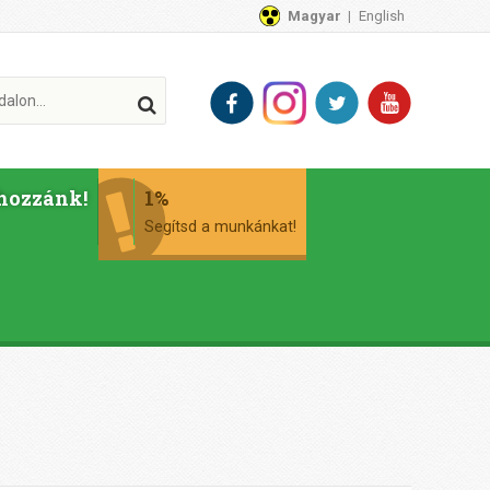
Magyar
English
hozzánk!
1%
Segítsd a munkánkat!