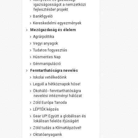
igazságosságot a nemzetközi
fejlesztésbe! projekt
Bankfigyelő
Kereskedelmi egyezmények
Mezőgazdaság és élelem
Agrárpolitika
Vegyi anyagok
Tudatos fogyasztás
Húsmentes Nap
Génmanipuláció
Fenntarthatóságra nevelés
Iskolai vetélkedőink
Legyél a hétköznapok hőse!
Ökoháló - fenntarthatóságra
nevelési intézményi hálózat
Zöld Európa Tanoda
LÉPTÉK képzés
Gear UP! Együtt a globálisan és
lokálisan felelős ifjúságért
Zöld tudás a KlímaKépzővel!
Oktatóanyagaink