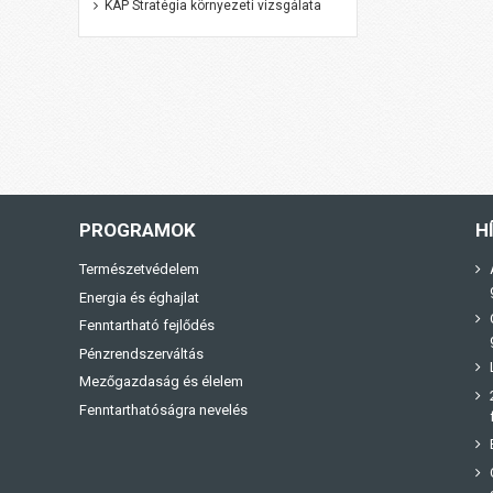
KAP Stratégia környezeti vizsgálata
PROGRAMOK
H
Természetvédelem
Energia és éghajlat
Fenntartható fejlődés
Pénzrendszerváltás
Mezőgazdaság és élelem
Fenntarthatóságra nevelés