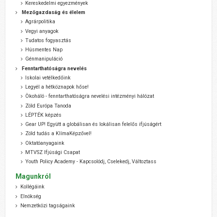
Kereskedelmi egyezmények
Mezőgazdaság és élelem
Agrárpolitika
Vegyi anyagok
Tudatos fogyasztás
Húsmentes Nap
Génmanipuláció
Fenntarthatóságra nevelés
Iskolai vetélkedőink
Legyél a hétköznapok hőse!
Ökoháló - fenntarthatóságra nevelési intézményi hálózat
Zöld Európa Tanoda
LÉPTÉK képzés
Gear UP! Együtt a globálisan és lokálisan felelős ifjúságért
Zöld tudás a KlímaKépzővel!
Oktatóanyagaink
MTVSZ Ifjúsági Csapat
Youth Policy Academy - Kapcsolódj, Cselekedj, Változtass
Magunkról
Kollégáink
Elnökség
Nemzetközi tagságaink