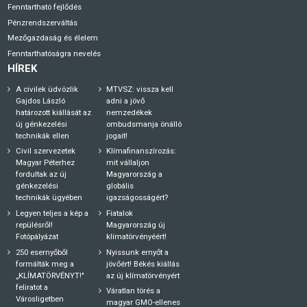
Fenntartható fejlődés
Pénzrendszerváltás
Mezőgazdaság és élelem
Fenntarthatóságra nevelés
HÍREK
A civilek üdvözlik
MTVSZ: vissza kell
Gajdos László
adni a jövő
határozott kiállását az
nemzedékek
új génkezelési
ombudsmanja önálló
technikák ellen
jogait!
Civil szervezetek
Klímafinanszírozás:
Magyar Péterhez
mit vállaljon
fordultak az új
Magyarország a
génkezelési
globális
technikák ügyében
igazságosságért?
Legyen teljes a kép a
Fiatalok
repülésről!
Magyarország új
Fotópályázat
klímatörvényéért!
250 esernyőből
Nyissunk ernyőt a
formálták meg a
jövőért! Békés kiállás
„KLÍMATÖRVÉNYT!"
az új klímatörvényért
feliratot a
Váratlan törés a
Városligetben
magyar GMO-ellenes