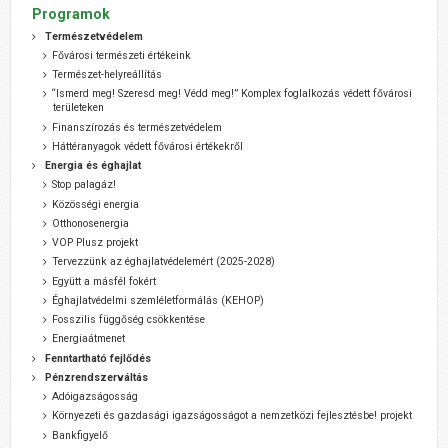
Programok
Természetvédelem
Fővárosi természeti értékeink
Természet-helyreállítás
“Ismerd meg! Szeresd meg! Védd meg!” Komplex foglalkozás védett fővárosi
területeken
Finanszírozás és természetvédelem
Háttéranyagok védett fővárosi értékekről
Energia és éghajlat
Stop palagáz!
Közösségi energia
Otthonosenergia
VOP Plusz projekt
Tervezzünk az éghajlatvédelemért (2025-2028)
Együtt a másfél fokért
Éghajlatvédelmi szemléletformálás (KEHOP)
Fosszilis függőség csökkentése
Energiaátmenet
Fenntartható fejlődés
Pénzrendszerváltás
Adóigazságosság
Környezeti és gazdasági igazságosságot a nemzetközi fejlesztésbe! projekt
Bankfigyelő