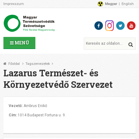
Impresszum
Magyar
English
Az MTVSZ-ről
Bemutatkozunk
Programok
MTVSZ ügyek és események
Tagszervezetek
MENÜ
Akikkel együtt dolgozunk
Átláthatóság
Főoldal
Tagszervezetek
Támogatóink
Lazarus Természet- és
CSATLAKOZZ hozzánk!
Környezetvédő Szervezet
Elérhetőségeink
1%
Segítsd a munkánkat!
Vezető:
Ambrus Enikő
Adományozz!
Cím:
1014 Budapest Fortuna u. 9.
Támogatás