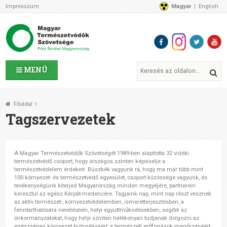
Impresszum
Magyar
English
Az MTVSZ-ről
Bemutatkozunk
Programok
MTVSZ ügyek és események
Tagszervezetek
MENÜ
Akikkel együtt dolgozunk
Átláthatóság
Főoldal
Támogatóink
Tagszervezetek
CSATLAKOZZ hozzánk!
Elérhetőségeink
1%
A Magyar Természetvédők Szövetségét 1989-ben alapította 32 vidéki
természetvédő csoport, hogy országos szinten képviselje a
Segítsd a munkánkat!
természetvédelem érdekeit. Büszkék vagyunk rá, hogy ma már több mint
100 környezet- és természetvédő egyesület, csoport közössége vagyunk, és
Adományozz!
tevékenységünk kiterjed Magyarország minden megyéjére, partnerein
Támogatás
keresztül az egész Kárpát-medencére. Tagjaink nap, mint nap részt vesznek
az aktív természet-, környezetvédelemben, ismeretterjesztésben, a
fenntarthatósára nevelésben, helyi együttműködésekben, segítik az
önkormányzatokat, hogy helyi szinten hatékonyan tudjanak dolgozni az
egészséges környezet biztosításáért, a természeti erőforrások megőrzéséért.