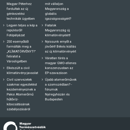
Magyar Péterhez
mit vállaljon
fordultak az új
Magyarország a
génkezelési
globális
technikák ügyében
igazságosságért?
Legyen teljes a kép a
Fiatalok
repülésről!
Magyarország új
Fotópályázat
klímatörvényéért!
250 esernyőből
Nyissunk ernyőt a
formálták meg a
jövőért! Békés kiállás
„KLÍMATÖRVÉNYT!"
az új klímatörvényért
feliratot a
Váratlan törés a
Városligetben
magyar GMO-ellenes
Elkészült a civil
konszenzusban az
klímatörvény-javaslat
EP-szavazáson
Civil szervezetek
Újabb atomerőművek
szakmai egyeztetést
a szomszédban? -
kezdeményeznek a
fórumok
Paksi Atomerőmű
Nyíregyházán és
hűtővíz-
Budapesten
kibocsátásának
szabályozásáról