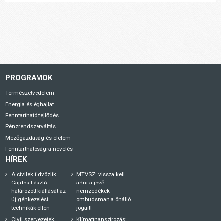
PROGRAMOK
Természetvédelem
Energia és éghajlat
Fenntartható fejlődés
Pénzrendszerváltás
Mezőgazdaság és élelem
Fenntarthatóságra nevelés
HÍREK
A civilek üdvözlik
MTVSZ: vissza kell
Gajdos László
adni a jövő
határozott kiállását az
nemzedékek
új génkezelési
ombudsmanja önálló
technikák ellen
jogait!
Civil szervezetek
Klímafinanszírozás: