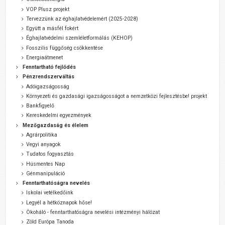
VOP Plusz projekt
Tervezzünk az éghajlatvédelemért (2025-2028)
Együtt a másfél fokért
Éghajlatvédelmi szemléletformálás (KEHOP)
Fosszilis függőség csökkentése
Energiaátmenet
Fenntartható fejlődés
Pénzrendszerváltás
Adóigazságosság
Környezeti és gazdasági igazságosságot a nemzetközi fejlesztésbe! projekt
Bankfigyelő
Kereskedelmi egyezmények
Mezőgazdaság és élelem
Agrárpolitika
Vegyi anyagok
Tudatos fogyasztás
Húsmentes Nap
Génmanipuláció
Fenntarthatóságra nevelés
Iskolai vetélkedőink
Legyél a hétköznapok hőse!
Ökoháló - fenntarthatóságra nevelési intézményi hálózat
Zöld Európa Tanoda