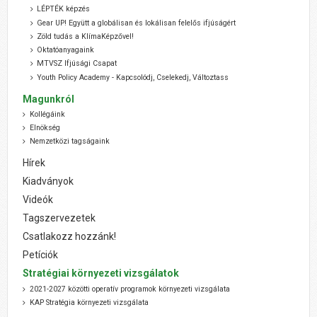
LÉPTÉK képzés
Gear UP! Együtt a globálisan és lokálisan felelős ifjúságért
Zöld tudás a KlímaKépzővel!
Oktatóanyagaink
MTVSZ Ifjúsági Csapat
Youth Policy Academy - Kapcsolódj, Cselekedj, Változtass
Magunkról
Kollégáink
Elnökség
Nemzetközi tagságaink
Hírek
Kiadványok
Videók
Tagszervezetek
Csatlakozz hozzánk!
Petíciók
Stratégiai környezeti vizsgálatok
2021-2027 közötti operatív programok környezeti vizsgálata
KAP Stratégia környezeti vizsgálata