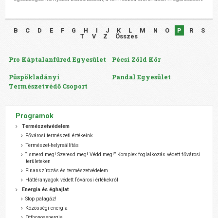
B
C
D
E
F
G
H
I
J
K
L
M
N
O
P
R
S
T
V
Z
Összes
Pro Káptalanfüred Egyesület
Pécsi Zöld Kör
Püspökladányi
Pandal Egyesület
Természetvédő Csoport
Programok
Természetvédelem
Fővárosi természeti értékeink
Természet-helyreállítás
“Ismerd meg! Szeresd meg! Védd meg!” Komplex foglalkozás védett fővárosi
területeken
Finanszírozás és természetvédelem
Háttéranyagok védett fővárosi értékekről
Energia és éghajlat
Stop palagáz!
Közösségi energia
Otthonosenergia