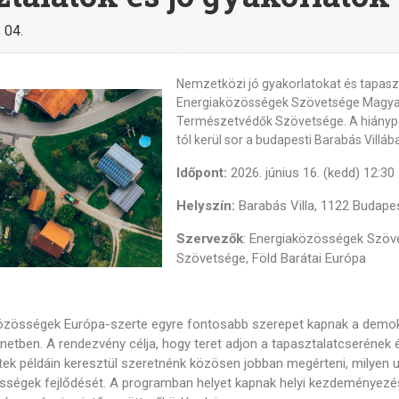
 04.
Nemzetközi jó gyakorlatokat és tapas
Energiaközösségek Szövetsége Magyaro
Természetvédők Szövetsége. A hiánypó
tól kerül sor a budapesti Barabás Villáb
Időpont:
2026. június 16. (kedd) 12:30
Helyszín:
Barabás Villa, 1122 Budapes
Szervezők
: Energiaközösségek Szö
Szövetsége, Föld Barátai Európa
özösségek Európa-szerte egyre fontosabb szerepet kapnak a demokr
netben. A rendezvény célja, hogy teret adjon a tapasztalatcserének
ek példáin keresztül szeretnénk közösen jobban megérteni, milyen u
sségek fejlődését. A programban helyet kapnak helyi kezdeményezése