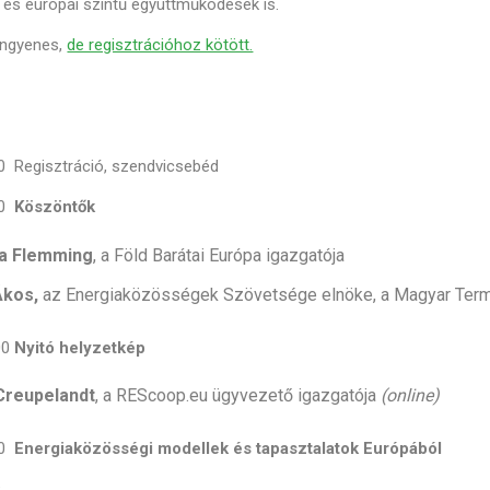
és európai szintű együttműködések is.
 ingyenes,
de regisztrációhoz kötött.
30 Regisztráció, szendvicsebéd
40
Köszöntők
da Flemming
, a Föld Barátai Európa igazgatója
Ákos,
az Energiaközösségek Szövetsége elnöke, a Magyar Ter
00
Nyitó helyzetkép
Creupelandt
, a REScoop.eu ügyvezető igazgatója
(online)
30
Energiaközösségi modellek és tapasztalatok Európából