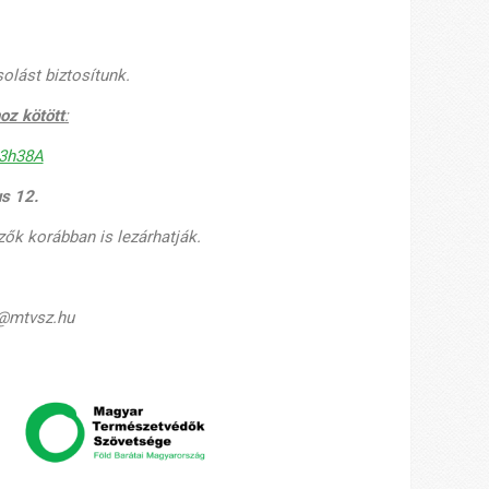
olást biztosítunk.
oz kötött
:
M3h38A
us 12.
zők korábban is lezárhatják.
@mtvsz.hu