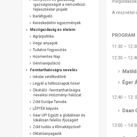
megoldások 
igazságosságot a nemzetközi
fejlesztésbe! projekt
A részvétel
Bankfigyelő
Kereskedelmi egyezmények
Mezőgazdaság és élelem
PROGRAM
Agrárpolitika
Vegyi anyagok
11:30 – 12:
Tudatos fogyasztás
Húsmentes Nap
12:30 – 12:
Génmanipuláció
Fenntarthatóságra nevelés
Matil
Iskolai vetélkedőink
Éger 
Legyél a hétköznapok hőse!
Ökoháló - fenntarthatóságra
nevelési intézményi hálózat
12:40 – 13: 
Zöld Európa Tanoda
LÉPTÉK képzés
Daan 
Gear UP! Együtt a globálisan és
lokálisan felelős ifjúságért
13:00 – 14:
Zöld tudás a KlímaKépzővel!
Oktatóanyagaink