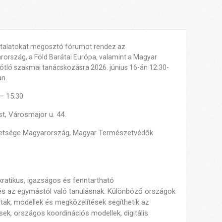
ztalatokat megosztó fórumot rendez az
rszág, a Föld Barátai Európa, valamint a Magyar
tló szakmai tanácskozásra 2026. június 16-án 12:30-
an.
 – 15:30
t, Városmajor u. 44.
vetsége Magyarország, Magyar Természetvédők
atikus, igazságos és fenntartható
 és az egymástól való tanulásnak. Különböző országok
tak, modellek és megközelítések segíthetik az
k, országos koordinációs modellek, digitális