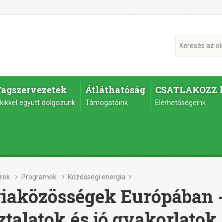
Tagszervezetek
Átláthatóság
CSATLAKOZZ 
kikkel együtt dolgozunk
Támogatóink
Elérhetőségeink
írek
Programok
Közösségi energia
iaközösségek Európában 
ztalatok és jó gyakorlatok