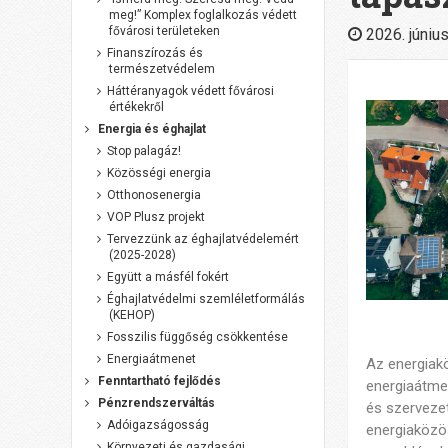
meg!” Komplex foglalkozás védett
fővárosi területeken
2026. június
Finanszírozás és
természetvédelem
Háttéranyagok védett fővárosi
értékekről
Energia és éghajlat
Stop palagáz!
Közösségi energia
Otthonosenergia
VOP Plusz projekt
Tervezzünk az éghajlatvédelemért
(2025-2028)
Együtt a másfél fokért
Éghajlatvédelmi szemléletformálás
(KEHOP)
Fosszilis függőség csökkentése
Energiaátmenet
Az energiak
Fenntartható fejlődés
energiaátme
Pénzrendszerváltás
és szervezet
Adóigazságosság
energiaközö
Környezeti és gazdasági