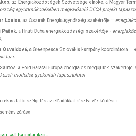
Ákos
, az Energiaközösségek Szövetsége elnöke, a Magyar Te
 ország együttműködésében megvalósuló DECA projekt tapaszta
er Louise
, az Osztrák Energiaügynökség szakértője –
energiakö
j Pašek
, a Hnuti Duha energiaközösségi szakértője -
energiaköz
e)
a Osvaldová
, a Greenpeace Szlovákia kampány koordinátora –
e
ákiában
 Santos
, a Föld Barátai Európa energia és megújulók szakértője
kezeti modellek gyakorlati tapasztalatai
Kerekasztal beszélgetés az előadókkal, résztvevők kérdései
Esemény zárása
gram pdf formátumban...