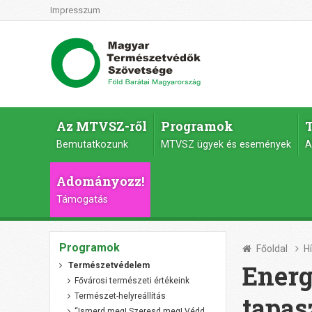
Impresszum
Az MTVSZ-ről
Programok
Bemutatkozunk
MTVSZ ügyek és események
A
Adományozz!
Támogatás
Programok
Főoldal
H
Energ
Természetvédelem
Fővárosi természeti értékeink
Természet-helyreállítás
tapas
“Ismerd meg! Szeresd meg! Védd