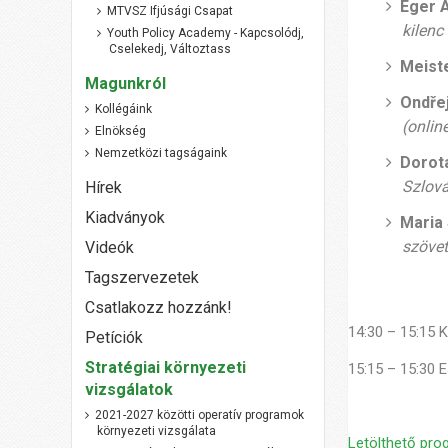
Éger 
MTVSZ Ifjúsági Csapat
kilenc
Youth Policy Academy - Kapcsolódj,
Cselekedj, Változtass
Meist
Magunkról
Ondře
Kollégáink
(onlin
Elnökség
Nemzetközi tagságaink
Dorot
Szlov
Hírek
Kiadványok
Maria
szövet
Videók
Tagszervezetek
Csatlakozz hozzánk!
14:30 – 15:15 
Petíciók
Stratégiai környezeti
15:15 – 15:30 
vizsgálatok
2021-2027 közötti operatív programok
környezeti vizsgálata
Letölthető pro