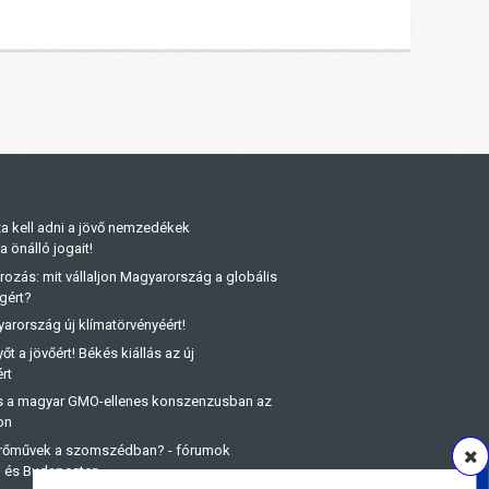
a kell adni a jövő nemzedékek
önálló jogait!
rozás: mit vállaljon Magyarország a globális
gért?
arország új klímatörvényéért!
őt a jövőért! Békés kiállás az új
rt
és a magyar GMO-ellenes konszenzusban az
on
rőművek a szomszédban? - fórumok
n és Budapesten