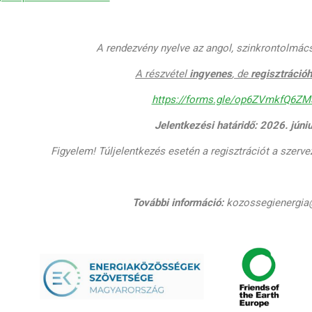
A rendezvény nyelve az angol, szinkrontolmács
A részvétel
ingyenes
, de
regisztrációh
https://forms.gle/op6ZVmkfQ6Z
Jelentkezési határidő: 2026. júni
Figyelem! Túljelentkezés esetén a regisztrációt a szerve
További információ:
kozossegienergia