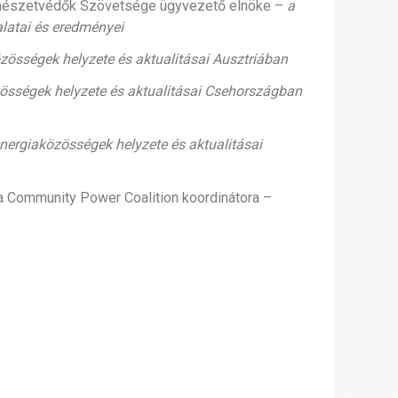
rmészetvédők Szövetsége ügyvezető elnöke –
a
latai és eredményei
zösségek helyzete és aktualitásai Ausztriában
össégek helyzete és aktualitásai Csehországban
nergiaközösségek helyzete és aktualitásai
, a Community Power Coalition koordinátora –