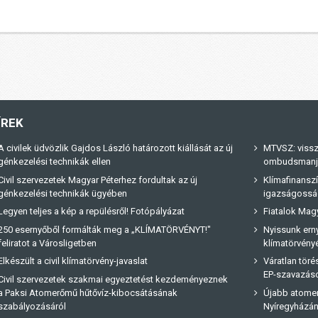
ÍREK
A civilek üdvözlik Gajdos László határozott kiállását az új
MTVSZ: vissz
génkezelési technikák ellen
ombudsmanja 
Civil szervezetek Magyar Péterhez fordultak az új
Klímafinanszí
génkezelési technikák ügyében
igazságossá
Legyen teljes a kép a repülésről! Fotópályázat
Fiatalok Magy
250 esernyőből formálták meg a „KLÍMATÖRVÉNYT!"
Nyissunk erny
feliratot a Városligetben
klímatörvényé
Elkészült a civil klímatörvény-javaslat
Váratlan tör
EP-szavazás
Civil szervezetek szakmai egyeztetést kezdeményeznek
a Paksi Atomerőmű hűtővíz-kibocsátásának
Újabb atome
szabályozásáról
Nyíregyházá