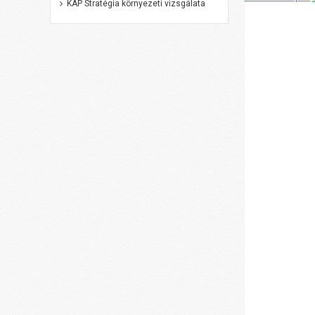
KAP Stratégia környezeti vizsgálata