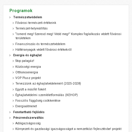
Programok
Természetvédelem
Fővárosi természeti értékeink
Természet-helyreállítás
“Ismerd meg! Szeresd meg! Védd meg!” Komplex foglalkozás védett fővárosi
területeken
Finanszírozás és természetvédelem
Háttéranyagok védett fővárosi értékekről
Energia és éghajlat
Stop palagáz!
Közösségi energia
Otthonosenergia
VOP Plusz projekt
Tervezzünk az éghajlatvédelemért (2025-2028)
Együtt a másfél fokért
Éghajlatvédelmi szemléletformálás (KEHOP)
Fosszilis függőség csökkentése
Energiaátmenet
Fenntartható fejlődés
Pénzrendszerváltás
Adóigazságosság
Környezeti és gazdasági igazságosságot a nemzetközi fejlesztésbe! projekt