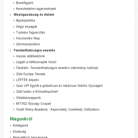
Bankfigyelő
Kereskedelmi egyezmények
Mezőgazdaság és élelem
Agrárpolitika
Vegyi anyagok
Tudatos fogyasztás
Húsmentes Nap
Génmanipuláció
Fenntarthatóságra nevelés
Iskolai vetélkedőink
Legyél a hétköznapok hőse!
Ökoháló - fenntarthatóságra nevelési intézményi hálózat
Zöld Európa Tanoda
LÉPTÉK képzés
Gear UP! Együtt a globálisan és lokálisan felelős ifjúságért
Zöld tudás a KlímaKépzővel!
Oktatóanyagaink
MTVSZ Ifjúsági Csapat
Youth Policy Academy - Kapcsolódj, Cselekedj, Változtass
Magunkról
Kollégáink
Elnökség
Nemzetközi tagságaink