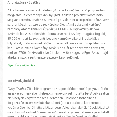
A folytatásra készülve
A konferencia második felében „A mi sokszínű kertünk” programban
megvalósult eredményekből nyújtott ízelítőt a projektet koordináló
Magyar Természetvédők Szövetsége, valamint a projektben részt vevő
partner közül hat szervezet képviselője. „A mi sokszínű kertünk”
kampány eredményeiről
Éger Ákos
az MTVSZ ügyvezető elnöke
számolt be. A 93 települést érintő, 500 rendezvényt magába foglaló,
35 000 embert közvetlenül bevonó kampány sikerei indokolják a
folytatást, melyre remélhetőleg már az elkövetkező hónapokban sor
kerül. Az MTVSZ a kampány során 97 saját rendezvényt szervezett,
mellyel 2700 résztvevőt sikerült elérni – összegezte Éger Ákos, majd
átadta a szót a partnerszervezetek képviselőinek.
Éger Ákos előadása...
Mesével, játékkal
Fülep Teofil
a Zöld Kör programhoz kapcsolódó meseíró pályázatát és
annak eredményeként létrejött mesekönyvet mutatta be. A pályázaton
első helyen végzett mesét a debreceni Csicsogó Bábszínház
dolgozta fel interaktív bábelőadássá (ezt a darabot a konferencia
végén élőben is láthatta a közönség). A legjobbnak ítélt írások közül „A
mi sokszínű kertünk” címet viselő mesekönyvben hat mese jelentetett