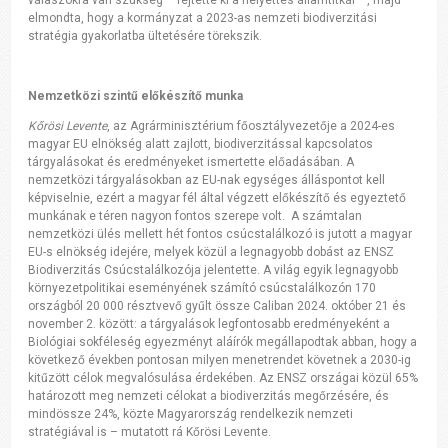
válaszokra van szükség – fejtette ki a helyettes államtitkár –, majd
elmondta, hogy a kormányzat a 2023-as nemzeti biodiverzitási
stratégia gyakorlatba ültetésére törekszik.
Nemzetközi szintű előkészítő munka
Kőrösi Levente
, az Agrárminisztérium főosztályvezetője a 2024-es
magyar EU elnökség alatt zajlott, biodiverzitással kapcsolatos
tárgyalásokat és eredményeket ismertette előadásában. A
nemzetközi tárgyalásokban az EU-nak egységes álláspontot kell
képviselnie, ezért a magyar fél által végzett előkészítő és egyeztető
munkának e téren nagyon fontos szerepe volt. A számtalan
nemzetközi ülés mellett hét fontos csúcstalálkozó is jutott a magyar
EU-s elnökség idejére, melyek közül a legnagyobb dobást az ENSZ
Biodiverzitás Csúcstalálkozója jelentette. A világ egyik legnagyobb
környezetpolitikai eseményének számító csúcstalálkozón 170
országból 20 000 résztvevő gyűlt össze Caliban 2024. október 21 és
november 2. között: a tárgyalások legfontosabb eredményeként a
Biológiai sokféleség egyezményt aláírók megállapodtak abban, hogy a
következő években pontosan milyen menetrendet követnek a 2030-ig
kitűzött célok megvalósulása érdekében. Az ENSZ országai közül 65%
határozott meg nemzeti célokat a biodiverzitás megőrzésére, és
mindössze 24%, közte Magyarország rendelkezik nemzeti
stratégiával is – mutatott rá Kőrösi Levente.