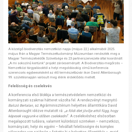
A közelgő biodiverzitás nemzetközi napja (május 22.) alkalmából 2025.
május 8-án a Magyar Természettudományi Múzeumban rendezték meg a
Magyar Természetvédők Szövetsége és 23 partnerszervezete által koordinált
„A mi sokszínű kertünk” projekt záróeseményét. A Biodiverzitás-megőrzés –
Nemzetközi tárgyalásoktól a helyi megoldásokig című konferencia
szerencsés egybeesésként az élő természetbúvár ikon David Attenborough
99. születésnapján valósult meg élénk érdeklődés mellett.
Felelősség és cselekvés
A konferencia első blokkja a természetvédelem nemzetközi és
kormányzati szakmai hátteret vázolta fel. A rendezvényt megnyitó
Balczó Bertalan
, az Agrárminisztérium helyettes államtitkára David
Attenborought idézve mutatott rá: „
a földi élet jövője attól függ, hogy
képesek vagyunk-e időben cselekedni
”. A cselekvéshez elsősorban
megalapozott tudásra, valamint különböző szinteken – nemzetközi,
kormányzati, helyi és egyéni – felvállalt felelősségre és komplex