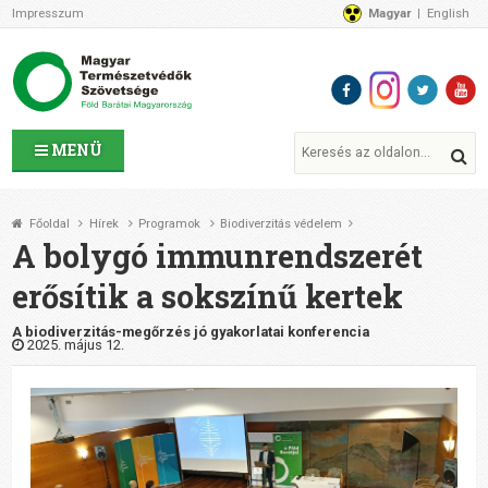
Impresszum
Magyar
English
Az MTVSZ-ről
Bemutatkozunk
Programok
MTVSZ ügyek és események
Tagszervezetek
MENÜ
Akikkel együtt dolgozunk
Átláthatóság
Főoldal
Hírek
Programok
Biodiverzitás védelem
Támogatóink
A bolygó immunrendszerét
CSATLAKOZZ hozzánk!
erősítik a sokszínű kertek
Elérhetőségeink
1%
A biodiverzitás-megőrzés jó gyakorlatai konferencia
2025. május 12.
Segítsd a munkánkat!
Adományozz!
Támogatás