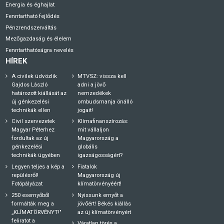
Energia és éghajlat
Fenntartható fejlődés
Pénzrendszerváltás
Mezőgazdaság és élelem
Fenntarthatóságra nevelés
HÍREK
A civilek üdvözlik
MTVSZ: vissza kell
Gajdos László
adni a jövő
határozott kiállását az
nemzedékek
új génkezelési
ombudsmanja önálló
technikák ellen
jogait!
Civil szervezetek
Klímafinanszírozás:
Magyar Péterhez
mit vállaljon
fordultak az új
Magyarország a
génkezelési
globális
technikák ügyében
igazságosságért?
Legyen teljes a kép a
Fiatalok
repülésről!
Magyarország új
Fotópályázat
klímatörvényéért!
250 esernyőből
Nyissunk ernyőt a
formálták meg a
jövőért! Békés kiállás
„KLÍMATÖRVÉNYT!"
az új klímatörvényért
feliratot a
Váratlan törés a