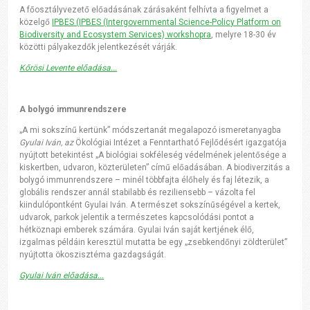
A főosztályvezető előadásának zárásaként felhívta a figyelmet a
közelgő
IPBES (IPBES (Intergovernmental Science-Policy Platform on
Biodiversity and Ecosystem Services) workshopra
, melyre 18-30 év
közötti pályakezdők jelentkezését várják.
Kőrösi Levente előadása...
A bolygó immunrendszere
„A mi sokszínű kertünk” módszertanát megalapozó ismeretanyagba
Gyulai Iván, az
Ökológiai Intézet a Fenntartható Fejlődésért igazgatója
nyújtott betekintést „A biológiai sokféleség védelmének jelentősége a
kiskertben, udvaron, közterületen” című előadásában. A biodiverzitás a
bolygó immunrendszere – minél többfajta élőhely és faj létezik, a
globális rendszer annál stabilabb és reziliensebb – vázolta fel
kiindulópontként Gyulai Iván. A természet sokszínűségével a kertek,
udvarok, parkok jelentik a természetes kapcsolódási pontot a
hétköznapi emberek számára. Gyulai Iván saját kertjének élő,
izgalmas példáin keresztül mutatta be egy „zsebkendőnyi zöldterület”
nyújtotta ökoszisztéma gazdagságát.
Gyulai Iván előadása...