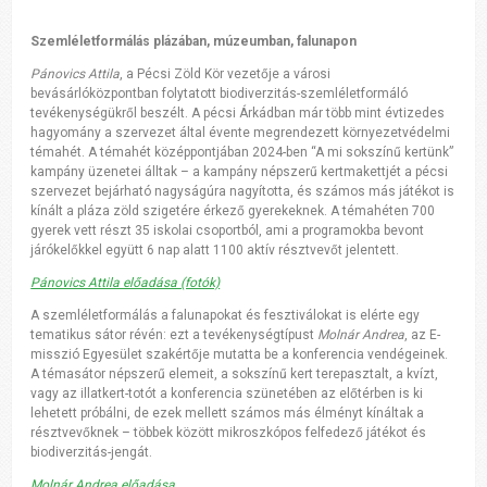
Szemléletformálás plázában, múzeumban, falunapon
Pánovics Attila
, a Pécsi Zöld Kör vezetője a városi
bevásárlóközpontban folytatott biodiverzitás-szemléletformáló
tevékenységükről beszélt. A pécsi Árkádban már több mint évtizedes
hagyomány a szervezet által évente megrendezett környezetvédelmi
témahét. A témahét középpontjában 2024-ben “A mi sokszínű kertünk”
kampány üzenetei álltak – a kampány népszerű kertmakettjét a pécsi
szervezet bejárható nagyságúra nagyította, és számos más játékot is
kínált a pláza zöld szigetére érkező gyerekeknek. A témahéten 700
gyerek vett részt 35 iskolai csoportból, ami a programokba bevont
járókelőkkel együtt 6 nap alatt 1100 aktív résztvevőt jelentett.
Pánovics Attila előadása (fotók)
A szemléletformálás a falunapokat és fesztiválokat is elérte egy
tematikus sátor révén: ezt a tevékenységtípust
Molnár Andrea
, az E-
misszió Egyesület szakértője mutatta be a konferencia vendégeinek.
A témasátor népszerű elemeit, a sokszínű kert terepasztalt, a kvízt,
vagy az illatkert-totót a konferencia szünetében az előtérben is ki
lehetett próbálni, de ezek mellett számos más élményt kínáltak a
résztvevőknek – többek között mikroszkópos felfedező játékot és
biodiverzitás-jengát.
Molnár Andrea előadása...