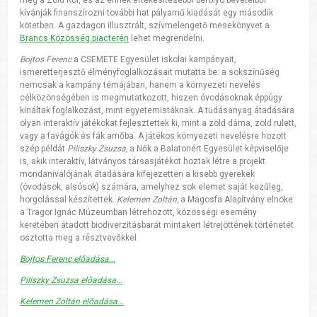
meg a Zöld Kör, és az ennek értékesítéséből befolyó bevételből
kívánják finanszírozni további hat pályamű kiadását egy második
kötetben. A gazdagon illusztrált, szívmelengető mesekönyvet a
Brancs Közösség piacterén
lehet megrendelni.
Bojtos Ferenc
a CSEMETE Egyesület iskolai kampányait,
ismeretterjesztő élményfoglalkozásait mutatta be: a sokszínűség
nemcsak a kampány témájában, hanem a környezeti nevelés
célközönségében is megmutatkozott, hiszen óvodásoknak éppúgy
kínáltak foglalkozást, mint egyetemistáknak. A tudásanyag átadására
olyan interaktív játékokat fejlesztettek ki, mint a zöld dáma, zöld rulett,
vagy a favágók és fák amőba. A játékos környezeti nevelésre hozott
szép példát
Piliszky Zsuzsa,
a Nők a Balatonért Egyesület képviselője
is, akik interaktív, látványos társasjátékot hoztak létre a projekt
mondanivalójának átadására kifejezetten a kisebb gyerekek
(óvodások, alsósok) számára, amelyhez sok elemet saját kezűleg,
horgolással készítettek.
Kelemen Zoltán,
a Magosfa Alapítvány elnöke
a Tragor Ignác Múzeumban létrehozott, közösségi esemény
keretében átadott biodiverzitásbarát mintakert létrejöttének történetét
osztotta meg a résztvevőkkel.
Bojtos Ferenc előadása...
Piliszky Zsuzsa előadása...
Kelemen Zoltán előadása...