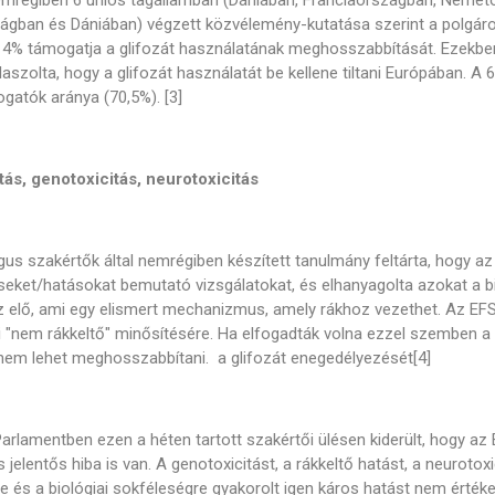
mrégiben 6 uniós tagállamban (Dániában, Franciaországban, Német
gban és Dániában) végzett közvélemény-kutatása szerint a polgárok 
4% támogatja a glifozát használatának meghosszabbítását. Ezekbe
laszolta, hogy a glifozát használatát be kellene tiltani Európában. 
ogatók aránya (70,5%). [3]
tás, genotoxicitás, neurotoxicitás
gus szakértők által nemrégiben készített tanulmány feltárta, hogy a
ket/hatásokat bemutató vizsgálatokat, és elhanyagolta azokat a biz
éz elő, ami egy elismert mechanizmus, amely rákhoz vezethet. Az EF
i "nem rákkeltő" minősítésére. Ha elfogadták volna ezzel szemben a
nem lehet meghosszabbítani. a glifozát enegedélyezését[4]
arlamentben ezen a héten tartott szakértői ülésen kiderült, hogy a
elentős hiba is van. A genotoxicitást, a rákkeltő hatást, a neuroto
ízre és a biológiai sokféleségre gyakorolt igen káros hatást nem ért