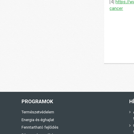
[4]
https://
cancer
PROGRAMOK
H
Természetvédelem
Energia és éghajlat
Fenntartható fejlődés