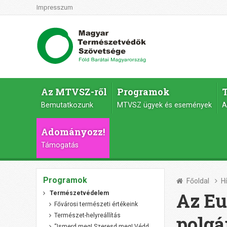
Impresszum
Az MTVSZ-ről
Programok
Bemutatkozunk
MTVSZ ügyek és események
A
Adományozz!
Támogatás
Programok
Főoldal
H
Az Eu
Természetvédelem
Fővárosi természeti értékeink
Természet-helyreállítás
polgá
“Ismerd meg! Szeresd meg! Védd