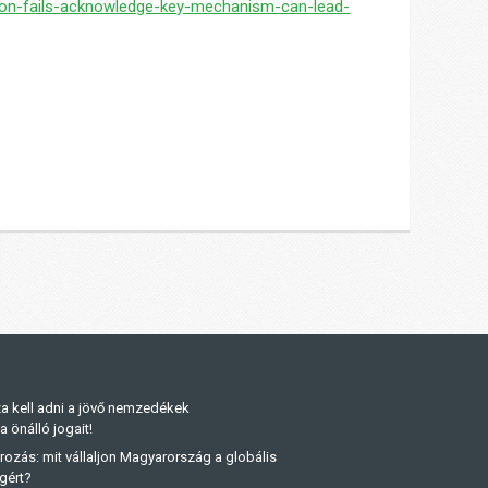
tion-fails-acknowledge-key-mechanism-can-lead-
a kell adni a jövő nemzedékek
önálló jogait!
rozás: mit vállaljon Magyarország a globális
gért?