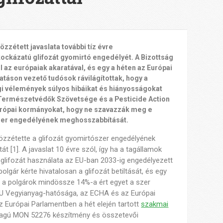
zzétett javaslata további tíz évre
ockázatú glifozát gyomirtó engedélyét. A Bizottság
l az európaiak akaratával, és egy a héten az Európai
táson vezető tudósok rávilágítottak, hogy a
i vélemények súlyos hibáikat és hiányosságokat
 Természetvédők Szövetsége és a Pesticide Action
urópai kormányokat, hogy ne szavazzák meg e
zer engedélyének meghosszabbítását.
özzétette a glifozát gyomirtószer engedélyének
t [1]. A javaslat 10 évre szól, így ha a tagállamok
 glifozát használata az EU-ban 2033-ig engedélyezett
polgár kérte hivatalosan a glifozát betiltását, és egy
 a polgárok mindössze 14%-a ért egyet a szer
EU Vegyianyag-hatósága, az ECHA és az Európai
z Európai Parlamentben a hét elején tartott
szakmai
anyagú MON 52276 készítmény és összetevői