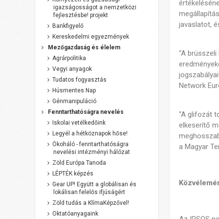
értékeléséne
igazságosságot a nemzetközi
megállapítás
fejlesztésbe! projekt
javaslatot, 
Bankfigyelő
Kereskedelmi egyezmények
Mezőgazdaság és élelem
“A brüsszeli
Agrárpolitika
eredményeke
Vegyi anyagok
jogszabályai
Tudatos fogyasztás
Network Eur
Húsmentes Nap
Génmanipuláció
Fenntarthatóságra nevelés
“A glifozát 
Iskolai vetélkedőink
elkeserítő 
Legyél a hétköznapok hőse!
meghosszabbí
Ökoháló - fenntarthatóságra
a Magyar Te
nevelési intézményi hálózat
Zöld Európa Tanoda
LÉPTÉK képzés
Közvélemény
Gear UP! Együtt a globálisan és
lokálisan felelős ifjúságért
Zöld tudás a KlímaKépzővel!
Oktatóanyagaink