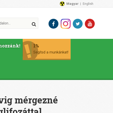
Magyar
English
hozzánk!
1%
Segítsd a munkánkat!
évig mérgezné
lifozáttal