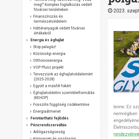
meg!” Komplex foglalkozás védett
fővárosi területeken
2023. szep
Finanszírozás és
természetvédelem
Háttéranyagok védett fővárosi
értékekről
Energia és éghajlat
Stop palagáz!
Közösségi energia
Otthonosenergia
VOP Plusz projekt
Tervezzünk az éghajlatvédelemért
(2025-2028)
Együtt a másfél fokért
Éghajlatvédelmi szemléletformálás
(KEHOP)
Fosszilis függőség csökkentése
lenne. Ez szö
Energiaátmenet
nemrégiben 
Fenntartható fejlődés
engedélyéne
Pénzrendszerváltás
Élelmiszerbi
Adóigazságosság
rendezvény
Környezeti és gazdasági