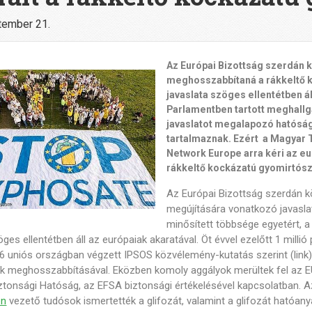
tember 21.
Az Európai Bizottság szerdán kö
meghosszabbítaná a rákkeltő k
javaslata szöges ellentétben ál
Parlamentben tartott meghallga
javaslatot megalapozó hatóság
tartalmaznak. Ezért a Magyar
Network Europe arra kéri az e
rákkeltő kockázatú gyomirtós
Az Európai Bizottság szerdán k
megújítására vonatkozó javaslatá
minősített többsége egyetért, a
ges ellentétben áll az európaiak akaratával. Öt évvel ezelőtt 1 millió 
6 uniós országban végzett IPSOS közvélemény-kutatás szerint (link)
k meghosszabbításával. Eközben komoly aggályok merültek fel az 
ztonsági Hatóság, az EFSA biztonsági értékelésével kapcsolatban. A
en
vezető tudósok ismertették a glifozát, valamint a glifozát ható