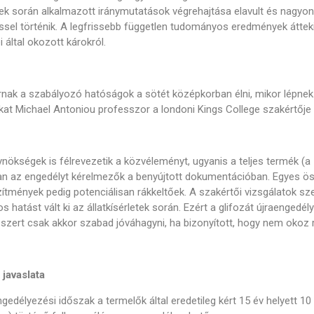
ek során alkalmazott iránymutatások végrehajtása elavult és nagyon e
sel történik. A legfrissebb független tudományos eredmények átteki
 által okozott károkról.
rnak a szabályozó hatóságok a sötét középkorban élni, mikor lépnek
at Michael Antoniou professzor a londoni Kings College szakértője
nökségek is félrevezetik a közvéleményt, ugyanis a teljes termék (
n az engedélyt kérelmezők a benyújtott dokumentációban. Egyes ö
zítmények pedig potenciálisan rákkeltőek. A szakértői vizsgálatok 
 hatást vált ki az állatkísérletek során. Ezért a glifozát újraengedél
zert csak akkor szabad jóváhagyni, ha bizonyított, hogy nem okoz r
 javaslata
ngedélyezési időszak a termelők által eredetileg kért 15 év helyett 10