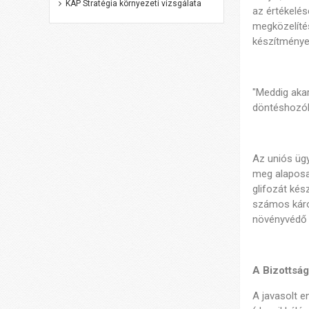
KAP Stratégia környezeti vizsgálata
az értékelés
megközelítés
készítményei
"Meddig aka
döntéshozók
Az uniós ügy
meg alaposa
glifozát kés
számos káros
növényvédő s
A Bizottság
A javasolt e