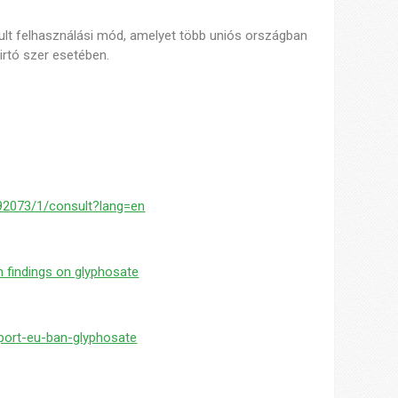
vult felhasználási mód, amelyet több uniós országban
irtó szer esetében.
092073/1/consult?lang=en
 findings on glyphosate
port-eu-ban-glyphosate