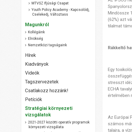
Az IPSOS ne
MTVSZ Ifjúsági Csapat
Spanyolorszá
Youth Policy Academy - Kapcsolódj,
Mindössze 1
Cselekedj, Változtass
(62%) azt vá
Magunkról
tilalmat tám
Kollégáink
Elnökség
Nemzetközi tagságaink
Rákkeltő ha
Hírek
Kiadványok
Egy toxikoló
Videók
összefüggése
Tagszervezetek
stresszt id
ECHA tavaly
Csatlakozz hozzánk!
értelmében 
Petíciók
Stratégiai környezeti
vizsgálatok
Az Európai P
2021-2027 közötti operatív programok
számos más j
környezeti vizsgálata
talajra, a v