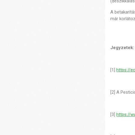
(deszikkálá
A betakarítá
már korlátoz
Jegyzetek:
[1]
https://
[2] A Pestic
[3]
https://