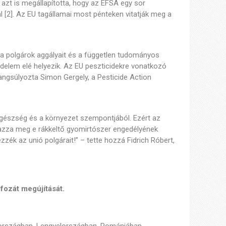
 azt is megállapította, hogy az EFSA egy sor
l [2]. Az EU tagállamai most pénteken vitatják meg a
k a polgárok aggályait és a független tudományos
delem elé helyezik. Az EU peszticidekre vonatkozó
 hangsúlyozta Simon Gergely, a Pesticide Action
egészség és a környezet szempontjából. Ezért az
avazza meg e rákkeltő gyomirtószer engedélyének
zék az unió polgárait!” – tette hozzá Fidrich Róbert,
fozát megújítását.