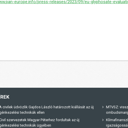
www.pan-europe.info/press-releases/2023/09/eu-glyphosate-evalua
ÍREK
A civilek üdvözlik Gajdos László határozott kiállását az új
MTVSZ: vissz
génkezelési technikák ellen
ombudsmanja 
Civil szervezetek Magyar Péterhez fordultak az új
Klímafinanszí
génkezelési technikák ügyében
igazságossá