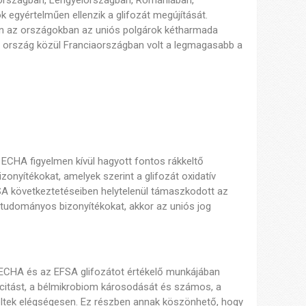
országban, Lengyelországban, Romániában,
egyértelműen ellenzik a glifozát megújítását.
n az országokban az uniós polgárok kétharmada
A 6 ország közül Franciaországban volt a legmagasabb a
z ECHA figyelmen kívül hagyott fontos rákkeltő
onyítékokat, amelyek szerint a glifozát oxidatív
SA következtetéseiben helytelenül támaszkodott az
 tudományos bizonyítékokat, akkor az uniós jog
z ECHA és az EFSA glifozátot értékelő munkájában
xicitást, a bélmikrobiom károsodását és számos, a
ékeltek elégségesen. Ez részben annak köszönhető, hogy