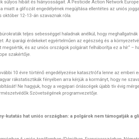
k súlyos hibáit és hiányosságait. A Pesticide Action Network Europe
a miatt a glifozát engedélyének megújítása ellentétes az uniós jogga
és október 12-13-án szavaznak róla.
 bürokraták teljes sebességgel haladnak anélkül, hogy meghallgatná
t. Az iparági érdekeket egyértelműen az egészség és a környezetvé
t megsértik, és az uniós országok polgárait felháborítja ez a hír.” –
ope szakértője.
további 10 évre történő engedélyezése katasztrófa lenne az emberi 
magyar rákstatisztikák fényében arra kérjük a kormányt, hogy ne sz
tását! Ne hagyjuk, hogy a vegyipari óriáscégek újabb tív évig mérgez
rmészetvédők Szövetségének programvezetője.
-kutatás hat uniós országban: a polgárok nem támogatják a gli