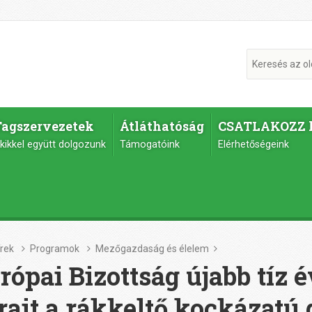
Tagszervezetek
Átláthatóság
CSATLAKOZZ 
kikkel együtt dolgozunk
Támogatóink
Elérhetőségeink
írek
Programok
Mezőgazdaság és élelem
rópai Bizottság újabb tíz 
rait a rákkeltő kockázatú g