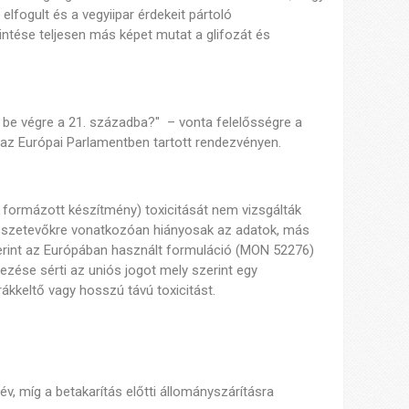
lfogult és a vegyiipar érdekeit pártoló
ntése teljesen más képet mutat a glifozát és
 be végre a 21. századba?" – vonta felelősségre a
 az Európai Parlamentben tartott rendezvényen.
a formázott készítmény) toxicitását nem vizsgálták
sszetevőkre vonatkozóan hiányosak az adatok, más
szerint az Európában használt formuláció (MON 52276)
yezése sérti az uniós jogot mely szerint egy
ákkeltő vagy hosszú távú toxicitást.
 év, míg a betakarítás előtti állományszárításra