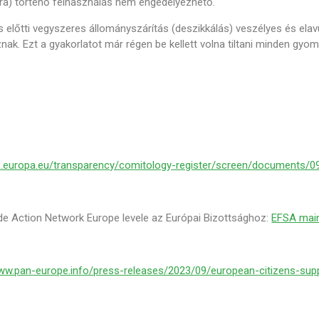
sra) történő felhasználás nem engedélyezhető.
s előtti vegyszeres állományszárítás (deszikkálás) veszélyes és ela
nak. Ezt a gyakorlatot már régen be kellett volna tiltani minden gyom
ec.europa.eu/transparency/comitology-register/screen/documents/
ide Action Network Europe levele az Európai Bizottsághoz:
EFSA main
www.pan-europe.info/press-releases/2023/09/european-citizens-sup