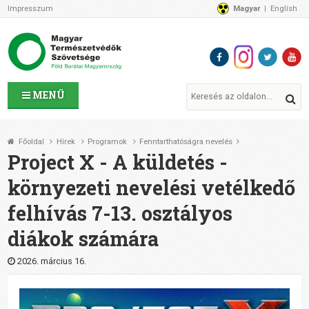
Impresszum
Magyar
English
Az MTVSZ-ről
Bemutatkozunk
Programok
MTVSZ ügyek és események
Tagszervezetek
MENÜ
Akikkel együtt dolgozunk
Átláthatóság
Főoldal
Hírek
Programok
Fenntarthatóságra nevelés
Támogatóink
Project X - A küldetés -
CSATLAKOZZ hozzánk!
környezeti nevelési vetélkedő
Elérhetőségeink
felhívás 7-13. osztályos
1%
Segítsd a munkánkat!
diákok számára
Adományozz!
Támogatás
2026. március 16.