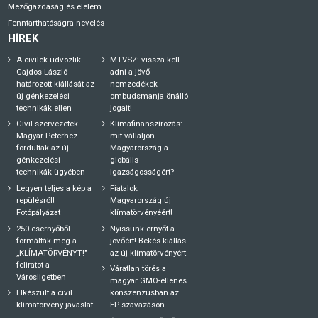
Mezőgazdaság és élelem
Fenntarthatóságra nevelés
HÍREK
A civilek üdvözlik
MTVSZ: vissza kell
Gajdos László
adni a jövő
határozott kiállását az
nemzedékek
új génkezelési
ombudsmanja önálló
technikák ellen
jogait!
Civil szervezetek
Klímafinanszírozás:
Magyar Péterhez
mit vállaljon
fordultak az új
Magyarország a
génkezelési
globális
technikák ügyében
igazságosságért?
Legyen teljes a kép a
Fiatalok
repülésről!
Magyarország új
Fotópályázat
klímatörvényéért!
250 esernyőből
Nyissunk ernyőt a
formálták meg a
jövőért! Békés kiállás
„KLÍMATÖRVÉNYT!"
az új klímatörvényért
feliratot a
Váratlan törés a
Városligetben
magyar GMO-ellenes
Elkészült a civil
konszenzusban az
klímatörvény-javaslat
EP-szavazáson