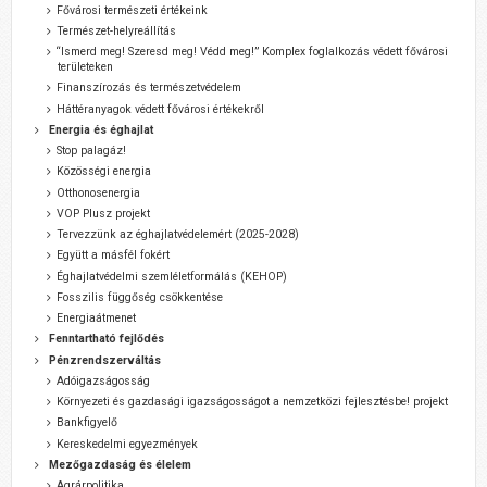
Fővárosi természeti értékeink
Természet-helyreállítás
“Ismerd meg! Szeresd meg! Védd meg!” Komplex foglalkozás védett fővárosi
területeken
Finanszírozás és természetvédelem
Háttéranyagok védett fővárosi értékekről
Energia és éghajlat
Stop palagáz!
Közösségi energia
Otthonosenergia
VOP Plusz projekt
Tervezzünk az éghajlatvédelemért (2025-2028)
Együtt a másfél fokért
Éghajlatvédelmi szemléletformálás (KEHOP)
Fosszilis függőség csökkentése
Energiaátmenet
Fenntartható fejlődés
Pénzrendszerváltás
Adóigazságosság
Környezeti és gazdasági igazságosságot a nemzetközi fejlesztésbe! projekt
Bankfigyelő
Kereskedelmi egyezmények
Mezőgazdaság és élelem
Agrárpolitika