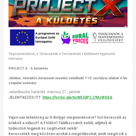
Tagszervezetünk, a Tanácsadók a Fenntartható Fejlődésért egyesület
felhívása.
PROJECT X - A küldetés
Játékos, interaktív környezeti nevelési vetélkedő 7-13. osztályos diákok 4 fős
csapatai számára.
Jelentkezési határidő: március 27., péntek
JELENTKEZÉS ITT:
https://forms.gle/tjcWE3dPZJ7MzWGEA
Vajon van lehetőség az X-Bolygó megmentésére? Hol keressék az
űrlakók a választ? A Földön? Találkozzatok velük, adjátok át
tudásotok legjavát és segítsetek nekik!
Keressétek meg közösen azokat a megoldásokat, amik megőrzik a