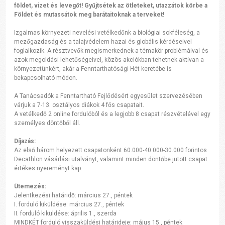
földet, vizet és levegőt! Gyűjtsétek az ötleteket, utazzátok körbe a
Földet és mutassátok meg barátaitoknak a terveket!
Izgalmas környezeti nevelési vetélkedőnk a biológiai sokféleség, a
mezőgazdaság és a talajvédelem hazai és globális kérdéseivel
foglalkozik. A résztvevők megismerkednek a témakör problémáival és
azok megoldási lehetőségeivel, közös akciókban tehetnek aktívan a
környezetünkért, akár a Fenntarthatósági Hét keretébe is
bekapcsolható módon.
A Tanácsadók a Fenntartható Fejlődésért egyesület szervezésében
várjuk a 7-13. osztályos diákok 4 fős csapatait.
A vetélkedő 2 online fordulóból és a legjobb 8 csapat részvételével egy
személyes döntőből áll.
Díjazás:
Az első három helyezett csapatonként 60.000-40.000-30.000 forintos
Decathlon vásárlási utalványt, valamint minden döntőbe jutott csapat
értékes nyereményt kap.
Ütemezés:
Jelentkezési határidő: március 27., péntek
I. forduló kiküldése: március 27., péntek
II. forduló kiküldése: április 1., szerda
MINDKÉT forduló visszaküldési határideje: május 15., péntek