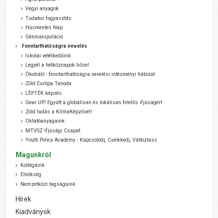
Vegyi anyagok
Tudatos fogyasztás
Húsmentes Nap
Génmanipuláció
Fenntarthatóságra nevelés
Iskolai vetélkedőink
Legyél a hétköznapok hőse!
Ökoháló - fenntarthatóságra nevelési intézményi hálózat
Zöld Európa Tanoda
LÉPTÉK képzés
Gear UP! Együtt a globálisan és lokálisan felelős ifjúságért
Zöld tudás a KlímaKépzővel!
Oktatóanyagaink
MTVSZ Ifjúsági Csapat
Youth Policy Academy - Kapcsolódj, Cselekedj, Változtass
Magunkról
Kollégáink
Elnökség
Nemzetközi tagságaink
Hírek
Kiadványok