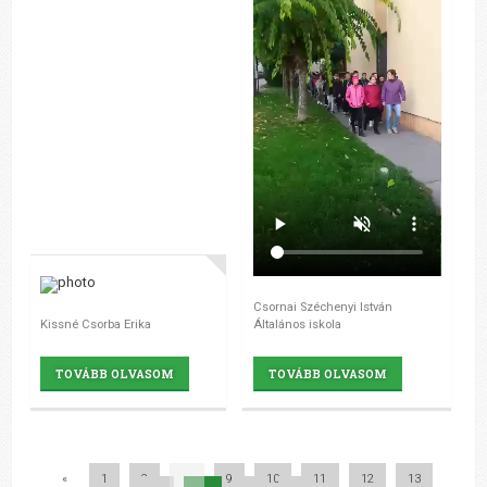
Csornai Széchenyi István
Kissné Csorba Erika
Általános iskola
TOVÁBB OLVASOM
TOVÁBB OLVASOM
«
1
2
...
9
10
11
12
13