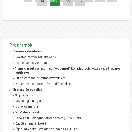
14
15
16
17
»
Programok
Természetvédelem
Fővárosi természeti értékeink
Természet-helyreállítás
“Ismerd meg! Szeresd meg! Védd meg!” Komplex foglalkozás védett fővárosi
területeken
Finanszírozás és természetvédelem
Háttéranyagok védett fővárosi értékekről
Energia és éghajlat
Stop palagáz!
Közösségi energia
Otthonosenergia
VOP Plusz projekt
Tervezzünk az éghajlatvédelemért (2025-2028)
Együtt a másfél fokért
Éghajlatvédelmi szemléletformálás (KEHOP)