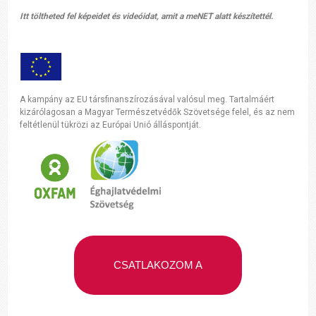
Itt töltheted fel képeidet és videóidat, amit a meNET alatt készítettél.
A kampány az EU társfinanszírozásával valósul meg. Tartalmáért
kizárólagosan a Magyar Természetvédők Szövetsége felel, és az nem
feltétlenül tükrözi az Európai Unió álláspontját.
CSATLAKOZOM A
KAMPÁNYHOZ