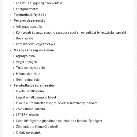
Fosszilis függőség csökkentése
Energiaátmenet
Fenntartható fejlődés
Pénzrendszerváltás
Adóigazságosság
Környezeti és gazdasági igazságosságot a nemzetközi fejlesztésbe! projekt
Bankfigyelő
Kereskedelmi egyezmények
Mezőgazdaság és élelem
Agrárpolitika
Vegyi anyagok
Tudatos fogyasztás
Húsmentes Nap
Génmanipuláció
Fenntarthatóságra nevelés
Iskolai vetélkedőink
Legyél a hétköznapok hőse!
Ökoháló - fenntarthatóságra nevelési intézményi hálózat
Zöld Európa Tanoda
LÉPTÉK képzés
Gear UP! Együtt a globálisan és lokálisan felelős ifjúságért
Zöld tudás a KlímaKépzővel!
Oktatóanyagaink