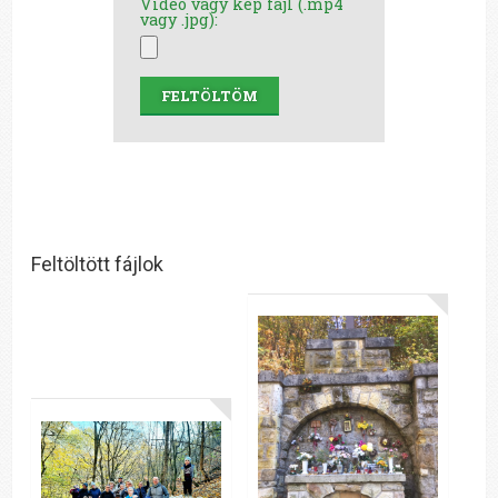
Videó vagy kép fájl (.mp4
vagy .jpg):
FELTÖLTÖM
Feltöltött fájlok