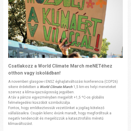
Csatlakozz a
World Climate March
meNETéhez
otthon vagy iskoládban!
A novemberi glasgow-i ENSZ éghajlatváltozási konferencia (COP26)
sikere érdekében a
World Climate March
1,5 km-es helyi meneteket
szervez a klíma-igazságosság jegyében.
A táv a párizsi egyezményben megjelölt +1,5 ºC-os globális
felmelegedési küszöböt szimbolizálja.
Fontos, hogy emlékeztessük vezetőinket a jogilag kötelező
vállalásaikra. Csupán kilenc évünk maradt, hogy megfordítsuk a
negatív tendenciát és megelőzzük a katasztrofális méretű
klímaváltozást.