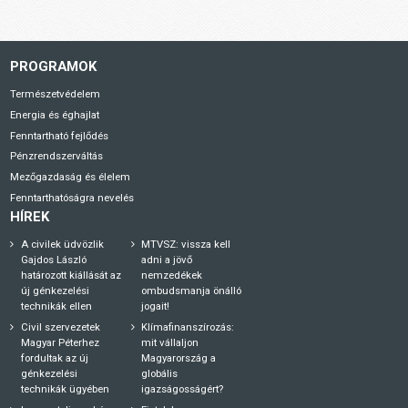
PROGRAMOK
Természetvédelem
Energia és éghajlat
Fenntartható fejlődés
Pénzrendszerváltás
Mezőgazdaság és élelem
Fenntarthatóságra nevelés
HÍREK
A civilek üdvözlik
MTVSZ: vissza kell
Gajdos László
adni a jövő
határozott kiállását az
nemzedékek
új génkezelési
ombudsmanja önálló
technikák ellen
jogait!
Civil szervezetek
Klímafinanszírozás:
Magyar Péterhez
mit vállaljon
fordultak az új
Magyarország a
génkezelési
globális
technikák ügyében
igazságosságért?