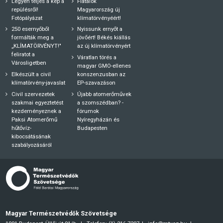
Legyen teljes a kép a
Fiatalok
repülésről!
Magyarország új
Fotópályázat
klímatörvényéért!
250 esernyőből
Nyissunk ernyőt a
formálták meg a
jövőért! Békés kiállás
„KLÍMATÖRVÉNYT!"
az új klímatörvényért
feliratot a
Váratlan törés a
Városligetben
magyar GMO-ellenes
Elkészült a civil
konszenzusban az
klímatörvény-javaslat
EP-szavazáson
Civil szervezetek
Újabb atomerőművek
szakmai egyeztetést
a szomszédban? -
kezdeményeznek a
fórumok
Paksi Atomerőmű
Nyíregyházán és
hűtővíz-
Budapesten
kibocsátásának
szabályozásáról
Magyar Természetvédők Szövetsége