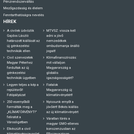
Pénzrendszerváltás
Mezőgazdaság és élelem
Fenntarthatóságra nevelés
HÍREK
A civilek üdvözlik
MTVSZ: vissza kell
Gajdos László
adni a jövő
határozott kiállását az
nemzedékek
új génkezelési
ombudsmanja önálló
technikák ellen
jogait!
Civil szervezetek
Klímafinanszírozás:
Magyar Péterhez
mit vállaljon
fordultak az új
Magyarország a
génkezelési
globális
technikák ügyében
igazságosságért?
Legyen teljes a kép a
Fiatalok
repülésről!
Magyarország új
Fotópályázat
klímatörvényéért!
250 esernyőből
Nyissunk ernyőt a
formálták meg a
jövőért! Békés kiállás
„KLÍMATÖRVÉNYT!"
az új klímatörvényért
feliratot a
Váratlan törés a
Városligetben
magyar GMO-ellenes
Elkészült a civil
konszenzusban az
klímatörvény-javaslat
EP-szavazáson