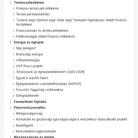
Természetvédelem
Fővárosi természeti értékeink
Természet-helyreállítás
“Ismerd meg! Szeresd meg! Védd meg!” Komplex foglalkozás védett fővárosi
területeken
Finanszírozás és természetvédelem
Háttéranyagok védett fővárosi értékekről
Energia és éghajlat
Stop palagáz!
Közösségi energia
Otthonosenergia
VOP Plusz projekt
Tervezzünk az éghajlatvédelemért (2025-2028)
Együtt a másfél fokért
Éghajlatvédelmi szemléletformálás (KEHOP)
Fosszilis függőség csökkentése
Energiaátmenet
Fenntartható fejlődés
Pénzrendszerváltás
Adóigazságosság
Környezeti és gazdasági igazságosságot a nemzetközi fejlesztésbe! projekt
Bankfigyelő
Kereskedelmi egyezmények
Mezőgazdaság és élelem