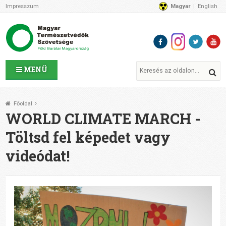
Impresszum
Magyar
English
Az MTVSZ-ről
Bemutatkozunk
Programok
MTVSZ ügyek és események
Tagszervezetek
MENÜ
Akikkel együtt dolgozunk
Átláthatóság
Főoldal
Támogatóink
WORLD CLIMATE MARCH -
CSATLAKOZZ hozzánk!
Töltsd fel képedet vagy
Elérhetőségeink
videódat!
1%
Segítsd a munkánkat!
Adományozz!
Támogatás