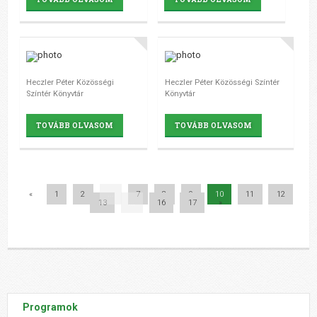
Heczler Péter Közösségi
Heczler Péter Közösségi Színtér
Színtér Könyvtár
Könyvtár
TOVÁBB OLVASOM
TOVÁBB OLVASOM
«
1
2
...
7
8
9
10
11
12
13
...
16
17
»
Programok