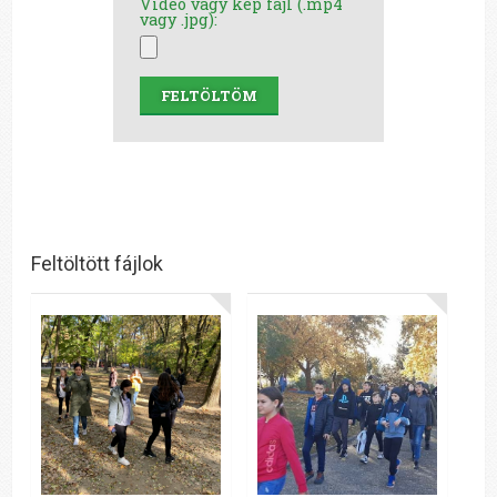
Videó vagy kép fájl (.mp4
vagy .jpg):
FELTÖLTÖM
Feltöltött fájlok