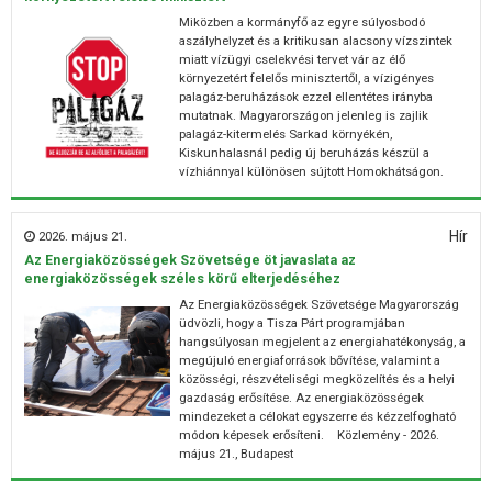
Miközben a kormányfő az egyre súlyosbodó
aszályhelyzet és a kritikusan alacsony vízszintek
miatt vízügyi cselekvési tervet vár az élő
környezetért felelős minisztertől, a vízigényes
palagáz-beruházások ezzel ellentétes irányba
mutatnak. Magyarországon jelenleg is zajlik
palagáz-kitermelés Sarkad környékén,
Kiskunhalasnál pedig új beruházás készül a
vízhiánnyal különösen sújtott Homokhátságon.
Hír
2026. május 21.
Az Energiaközösségek Szövetsége öt javaslata az
energiaközösségek széles körű elterjedéséhez
Az Energiaközösségek Szövetsége Magyarország
üdvözli, hogy a Tisza Párt programjában
hangsúlyosan megjelent az energiahatékonyság, a
megújuló energiaforrások bővítése, valamint a
közösségi, részvételiségi megközelítés és a helyi
gazdaság erősítése. Az energiaközösségek
mindezeket a célokat egyszerre és kézzelfogható
módon képesek erősíteni. Közlemény - 2026.
május 21., Budapest