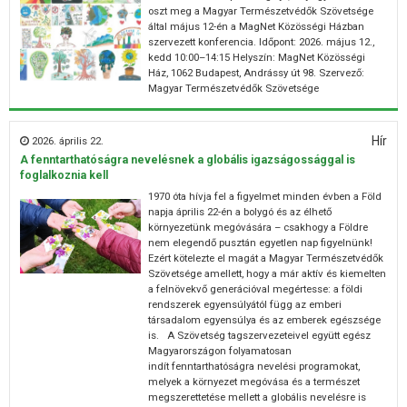
oszt meg a Magyar Természetvédők Szövetsége
által május 12-én a MagNet Közösségi Házban
szervezett konferencia. Időpont: 2026. május 12.,
kedd 10:00–14:15 Helyszín: MagNet Közösségi
Ház, 1062 Budapest, Andrássy út 98. Szervező:
Magyar Természetvédők Szövetsége
Hír
2026. április 22.
A fenntarthatóságra nevelésnek a globális igazságossággal is
foglalkoznia kell
1970 óta hívja fel a figyelmet minden évben a Föld
napja április 22-én a bolygó és az élhető
környezetünk megóvására – csakhogy a Földre
nem elegendő pusztán egyetlen nap figyelnünk!
Ezért kötelezte el magát a Magyar Természetvédők
Szövetsége amellett, hogy a már aktív és kiemelten
a felnövekvő generációval megértesse: a földi
rendszerek egyensúlyától függ az emberi
társadalom egyensúlya és az emberek egészsége
is. A Szövetség tagszervezeteivel együtt egész
Magyarországon folyamatosan
indít fenntarthatóságra nevelési programokat,
melyek a környezet megóvása és a természet
megszerettetése mellett a globális nevelésre is