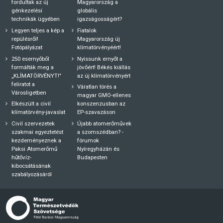
fordultak az új
Magyarország a
génkezelési
globális
technikák ügyében
igazságosságért?
Legyen teljes a kép a
Fiatalok
repülésről!
Magyarország új
Fotópályázat
klímatörvényéért!
250 esernyőből
Nyissunk ernyőt a
formálták meg a
jövőért! Békés kiállás
„KLÍMATÖRVÉNYT!"
az új klímatörvényért
feliratot a
Váratlan törés a
Városligetben
magyar GMO-ellenes
Elkészült a civil
konszenzusban az
klímatörvény-javaslat
EP-szavazáson
Civil szervezetek
Újabb atomerőművek
szakmai egyeztetést
a szomszédban? -
kezdeményeznek a
fórumok
Paksi Atomerőmű
Nyíregyházán és
hűtővíz-
Budapesten
kibocsátásának
szabályozásáról