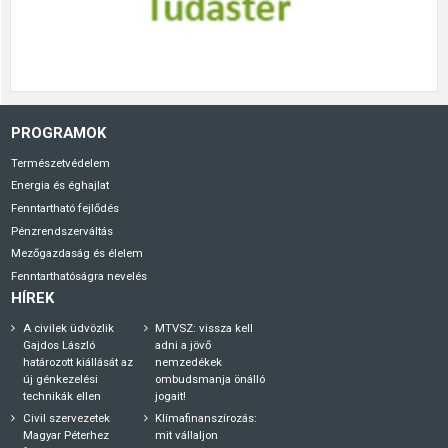
PROGRAMOK
Természetvédelem
Energia és éghajlat
Fenntartható fejlődés
Pénzrendszerváltás
Mezőgazdaság és élelem
Fenntarthatóságra nevelés
HÍREK
A civilek üdvözlik
MTVSZ: vissza kell
Gajdos László
adni a jövő
határozott kiállását az
nemzedékek
új génkezelési
ombudsmanja önálló
technikák ellen
jogait!
Civil szervezetek
Klímafinanszírozás:
Magyar Péterhez
mit vállaljon