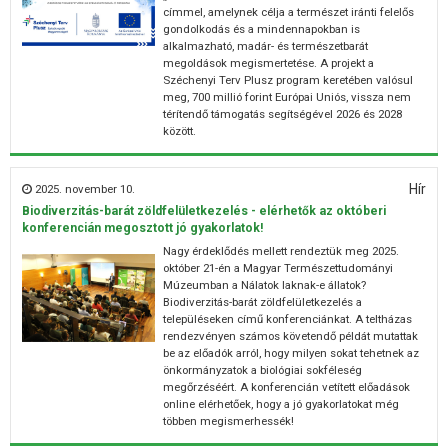
címmel, amelynek célja a természet iránti felelős
gondolkodás és a mindennapokban is
alkalmazható, madár- és természetbarát
megoldások megismertetése. A projekt a
Széchenyi Terv Plusz program keretében valósul
meg, 700 millió forint Európai Uniós, vissza nem
térítendő támogatás segítségével 2026 és 2028
között.
Hír
2025. november 10.
Biodiverzitás-barát zöldfelületkezelés - elérhetők az októberi
konferencián megosztott jó gyakorlatok!
Nagy érdeklődés mellett rendeztük meg 2025.
október 21-én a Magyar Természettudományi
Múzeumban a Nálatok laknak-e állatok?
Biodiverzitás-barát zöldfelületkezelés a
településeken című konferenciánkat. A teltházas
rendezvényen számos követendő példát mutattak
be az előadók arról, hogy milyen sokat tehetnek az
önkormányzatok a biológiai sokféleség
megőrzéséért. A konferencián vetített előadások
online elérhetőek, hogy a jó gyakorlatokat még
többen megismerhessék!