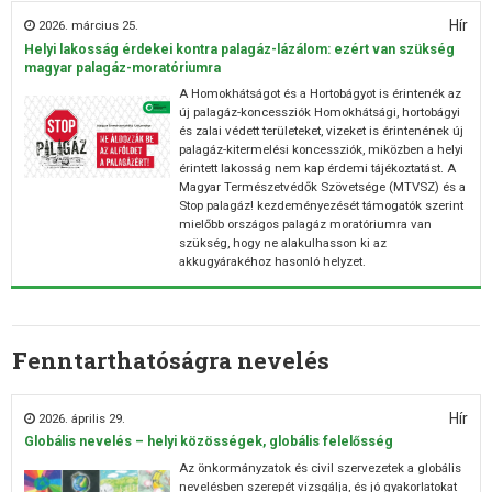
Hír
2026. március 25.
Helyi lakosság érdekei kontra palagáz-lázálom: ezért van szükség
magyar palagáz-moratóriumra
A Homokhátságot és a Hortobágyot is érintenék az
új palagáz-koncessziók Homokhátsági, hortobágyi
és zalai védett területeket, vizeket is érintenének új
palagáz-kitermelési koncessziók, miközben a helyi
érintett lakosság nem kap érdemi tájékoztatást. A
Magyar Természetvédők Szövetsége (MTVSZ) és a
Stop palagáz! kezdeményezését támogatók szerint
mielőbb országos palagáz moratóriumra van
szükség, hogy ne alakulhasson ki az
akkugyárakéhoz hasonló helyzet.
Fenntarthatóságra nevelés
Hír
2026. április 29.
Globális nevelés – helyi közösségek, globális felelősség
Az önkormányzatok és civil szervezetek a globális
nevelésben szerepét vizsgálja, és jó gyakorlatokat