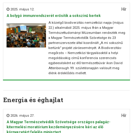
Hír
2025. május 12.
A bolygó immunrendszerét erősítik a sokszínű kertek
A közelgő biodiverzitás nemzetközi napja (május
22.) alkalmából 2025. május 8-án a Magyar
Természettudományi Múzeumban rendezték meg
a Magyar Természetvédők Szövetsége és 23
partnerszervezete által koordinált „A mi sokszínű
kertünk” projekt záróeseményét. A Biodiverzitás-
megőrzés – Nemzetközi tárgyalásoktól a helyi
megoldásokig című konferencia szerencsés
egybeesésként az élő természetbúvár ikon David
Attenborough 99. születésnapján valósult meg
élénk érdeklődés mellett.
Energia és éghajlat
Hír
2026. május 27.
A Magyar Természetvédők Szövetsége országos palagáz-
kitermelési moratórium kezdeményezésére kéri az élő
környezetért felelős minisztert