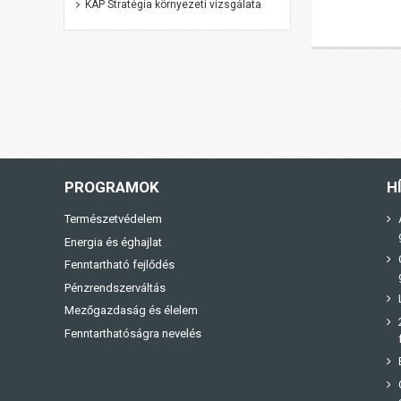
KAP Stratégia környezeti vizsgálata
PROGRAMOK
H
Természetvédelem
Energia és éghajlat
Fenntartható fejlődés
Pénzrendszerváltás
Mezőgazdaság és élelem
Fenntarthatóságra nevelés