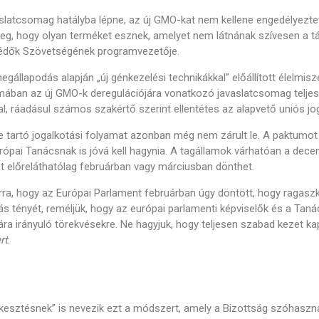
slatcsomag hatályba lépne, az új GMO-kat nem kellene engedélyeztet
eg, hogy olyan terméket esznek, amelyet nem látnának szívesen a t
édők Szövetségének programvezetője.
gállapodás alapján „új génkezelési technikákkal” előállított élelmis
mában az új GMO-k deregulációjára vonatkozó javaslatcsomag telje
l, ráadásul számos szakértő szerint ellentétes az alapvető uniós jo
e tartó jogalkotási folyamat azonban még nem zárult le. A paktumo
rópai Tanácsnak is jóvá kell hagynia. A tagállamok várhatóan a de
t előreláthatólag februárban vagy márciusban dönthet.
arra, hogy az Európai Parlament februárban úgy döntött, hogy ragaszk
s tényét, reméljük, hogy az európai parlamenti képviselők és a Ta
ára irányuló törekvésekre. Ne hagyjuk, hogy teljesen szabad kezet ka
rt
.
kesztésnek” is nevezik ezt a módszert, amely a Bizottság szóhaszná