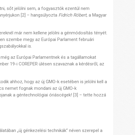
ni, sőt jelölni sem, a fogyasztók ezentúl nem
ányérjukon [2] – hangsúlyozta
Fidrich Róbert
, a Magyar
zereknél már nem kellene jelölni a génmódosítás tényét.
sen szembe megy az Európai Parlament februári
gszabályokkal is.
t még az Európai Parlamentnek és a tagállamokat
cember 19-i COREPER ülésen szavaznak a kérdésről, az
odik ahhoz, hogy az új GMO-k esetében is jelölni kell a
nács nemet fognak mondani az új GMO-k
pjanak a géntechnológiai óriáscégek! [3] – tette hozzá
latában „új génkezelési technikák” néven szerepel a