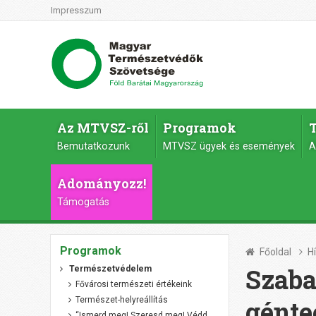
Impresszum
Az MTVSZ-ről
Programok
Bemutatkozunk
MTVSZ ügyek és események
A
Adományozz!
Támogatás
Programok
Főoldal
H
Szaba
Természetvédelem
Fővárosi természeti értékeink
Természet-helyreállítás
génte
“Ismerd meg! Szeresd meg! Védd