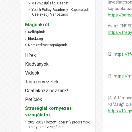
javaslatcso
MTVSZ Ifjúsági Csapat
kapcsolatban
Youth Policy Academy - Kapcsolódj,
Cselekedj, Változtass
https://sar
Magunkról
és az ENSSER
https://ffe
Kollégáink
Elnökség
Nemzetközi tagságaink
[2]
https://
Hírek
Kiadványok
Videók
[3]
https://
Tagszervezetek
Csatlakozz hozzánk!
[4] A témáva
Petíciók
valóság
” c.
Stratégiai környezeti
https://ffe
vizsgálatok
2021-2027 közötti operatív programok
környezeti vizsgálata