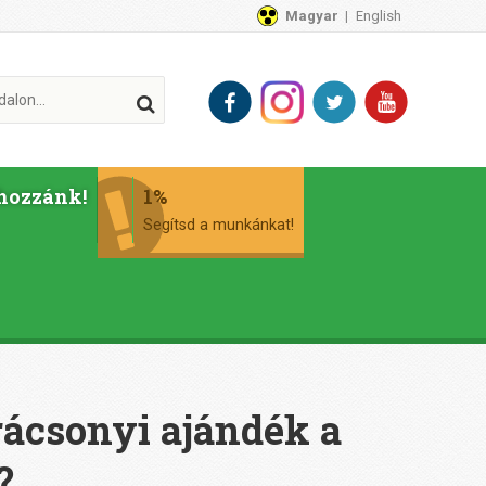
Magyar
English
hozzánk!
1%
Segítsd a munkánkat!
rácsonyi ajándék a
?