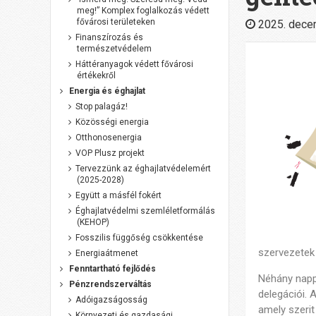
meg!” Komplex foglalkozás védett
fővárosi területeken
2025. dece
Finanszírozás és
természetvédelem
Háttéranyagok védett fővárosi
értékekről
Energia és éghajlat
Stop palagáz!
Közösségi energia
Otthonosenergia
VOP Plusz projekt
Tervezzünk az éghajlatvédelemért
(2025-2028)
Együtt a másfél fokért
Éghajlatvédelmi szemléletformálás
(KEHOP)
Fosszilis függőség csökkentése
szervezetek
Energiaátmenet
Fenntartható fejlődés
Néhány nappa
Pénzrendszerváltás
delegációi. 
Adóigazságosság
amely szerit
Környezeti és gazdasági