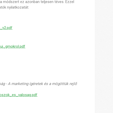
a módszert ez azonban teljesen téves. Ezzel
tók nyilatkozatát:
s_v2.pdf
_uj_gmokrol.pdf
ág - A marketing ígéretek és a mögöttük rejlő
toszok_es_valosag.pdf