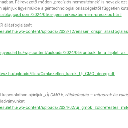
magban. Félrevezető módon „precíziós nemesítésnek” is nevezik ezt 
 ajánljuk figyelmükbe a géntechnológiai óriáscégektől független kuta
gaia.blogspot.com/2024/05/a-genszerkesztes-nem-precizios.html
 állásfoglalását:
gyesulet.hu/wp-content/uploads/2023/12/ensser_crispr_allasfoglala
ffegyesulet.hu/wp-content/uploads/2024/06/rantsuk_le_a_leplet_az
mtvsz.hu/uploads/files/Cimkezetlen_karok_Uj_GMO_dereg.pdf
l kapcsolatban ajánljuk „
Új GMO-k, zöldrefestés – mítoszok és valós
 kiadványunkat:
gyesulet.hu/wp-content/uploads/2024/02/uj_gmok_zoldrefestes_mi