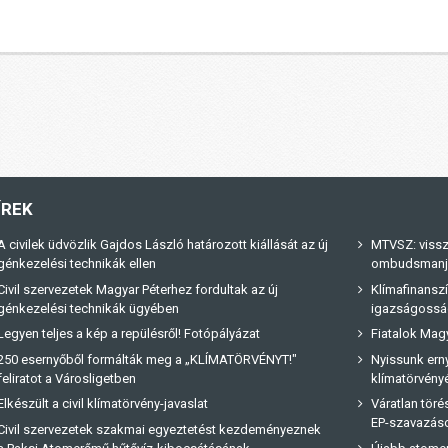
ÍREK
A civilek üdvözlik Gajdos László határozott kiállását az új
MTVSZ: vissz
génkezelési technikák ellen
ombudsmanja 
Civil szervezetek Magyar Péterhez fordultak az új
Klímafinanszí
génkezelési technikák ügyében
igazságossá
Legyen teljes a kép a repülésről! Fotópályázat
Fiatalok Magy
250 esernyőből formálták meg a „KLÍMATÖRVÉNYT!"
Nyissunk erny
feliratot a Városligetben
klímatörvényé
Elkészült a civil klímatörvény-javaslat
Váratlan tör
EP-szavazás
Civil szervezetek szakmai egyeztetést kezdeményeznek