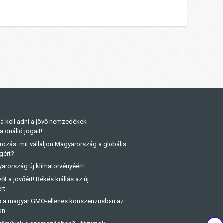
a kell adni a jövő nemzedékek
önálló jogait!
rozás: mit vállaljon Magyarország a globális
gért?
arország új klímatörvényéért!
őt a jövőért! Békés kiállás az új
rt
és a magyar GMO-ellenes konszenzusban az
on