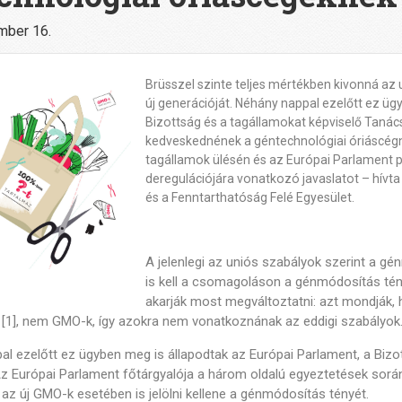
mber 16.
Brüsszel szinte teljes mértékben kivonná az
új generációját. Néhány nappal ezelőtt ez üg
Bizottság és a tagállamokat képviselő Tanács
kedveskednének a géntechnológiai óriáscégn
tagállamok ülésén és az Európai Parlament p
deregulációjára vonatkozó javaslatot – hívt
és a Fenntarthatóság Felé Egyesület.
A jelenlegi az uniós szabályok szerint a gén
is kell a csomagoláson a génmódosítás tény
akarják most megváltoztatni: azt mondják, h
 [1], nem GMO-k, így azokra nem vonatkoznának az eddigi szabályok
l ezelőtt ez ügyben meg is állapodtak az Európai Parlament, a Bizo
Az Európai Parlament főtárgyalója a három oldalú egyeztetések során
 az új GMO-k esetében is jelölni kellene a génmódosítás tényét.