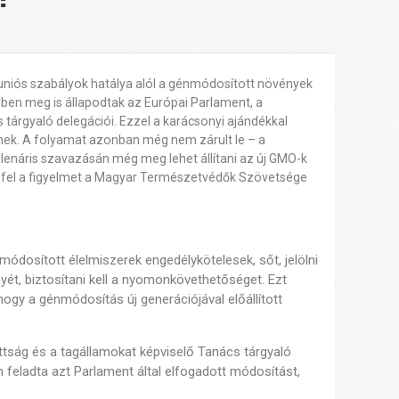
 uniós szabályok hatálya alól a génmódosított növények
yben meg is állapodtak az Európai Parlament, a
 tárgyaló delegációi. Ezzel a karácsonyi ajándékkal
ek. A folyamat azonban még nem zárult le – a
lenáris szavazásán még meg lehet állítani az új GMO-k
a fel a figyelmet a Magyar Természetvédők Szövetsége
módosított élelmiszerek engedélykötelesek, sőt, jelölni
ét, biztosítani kell a nyomonkövethetőséget. Ezt
ogy a génmódosítás új generációjával előállított
.
ttság és a tagállamokat képviselő Tanács tárgyaló
 feladta azt Parlament által elfogadott módosítást,