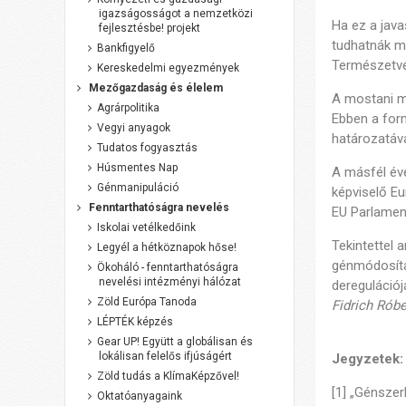
igazságosságot a nemzetközi
Ha ez a java
fejlesztésbe! projekt
tudhatnák m
Bankfigyelő
Természetv
Kereskedelmi egyezmények
Mezőgazdaság és élelem
A mostani me
Agrárpolitika
Ebben a for
Vegyi anyagok
határozatáva
Tudatos fogyasztás
Húsmentes Nap
A másfél év
Génmanipuláció
képviselő Eu
Fenntarthatóságra nevelés
EU Parlamen
Iskolai vetélkedőink
Tekintettel 
Legyél a hétköznapok hőse!
génmódosítá
Ökoháló - fenntarthatóságra
nevelési intézményi hálózat
deregulációj
Zöld Európa Tanoda
Fidrich Róbe
LÉPTÉK képzés
Gear UP! Együtt a globálisan és
lokálisan felelős ifjúságért
Jegyzetek:
Zöld tudás a KlímaKépzővel!
[1] „Génszer
Oktatóanyagaink