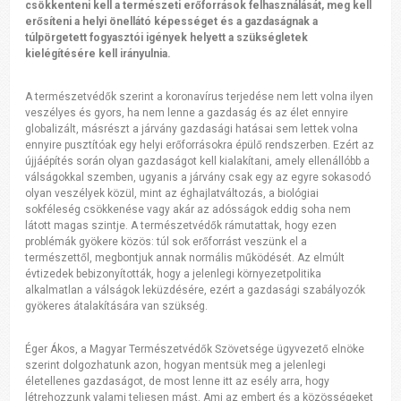
csökkenteni kell a természeti erőforrások felhasználását, meg kell
erősíteni a helyi önellátó képességet és a gazdaságnak a
túlpörgetett fogyasztói igények helyett a szükségletek
kielégítésére kell irányulnia.
A természetvédők szerint a koronavírus terjedése nem lett volna ilyen
veszélyes és gyors, ha nem lenne a gazdaság és az élet ennyire
globalizált, másrészt a járvány gazdasági hatásai sem lettek volna
ennyire pusztítóak egy helyi erőforrásokra épülő rendszerben. Ezért az
újjáépítés során olyan gazdaságot kell kialakítani, amely ellenállóbb a
válságokkal szemben, ugyanis a járvány csak egy az egyre sokasodó
olyan veszélyek közül, mint az éghajlatváltozás, a biológiai
sokféleség csökkenése vagy akár az adósságok eddig soha nem
látott magas szintje. A természetvédők rámutattak, hogy ezen
problémák gyökere közös: túl sok erőforrást veszünk el a
természettől, megbontjuk annak normális működését. Az elmúlt
évtizedek bebizonyították, hogy a jelenlegi környezetpolitika
alkalmatlan a válságok leküzdésére, ezért a gazdasági szabályozók
gyökeres átalakítására van szükség.
Éger Ákos, a Magyar Természetvédők Szövetsége ügyvezető elnöke
szerint dolgozhatunk azon, hogyan mentsük meg a jelenlegi
életellenes gazdaságot, de most lenne itt az esély arra, hogy
létrehozzunk valami teljesen mást. Ami az embert és a közösségeket