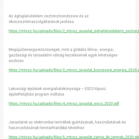
Az éghajlatvédelem ösztönzőrendszere és az
ökoszisztémaszolgáltatások javítása
https://mtvsz.hu
/uploads/files/2_mtvsz_javaslat_eghajlatvedelemi_oszton
Megújulóenergia-közösségek, mint a globális klíma-, energia-,
gazdasági és társadalmi válság kezelésének egyik lehetséges
eszköze
https://mtvsz.hu
/uploads/files/3_mtvsz_javaslat_kozossegi_energia_2020.
Lakossági épületek energiahatékonysága – ESCO-típusú
épületfelújítási program indítása
https://mtvsz.hu
/uploads/files/4_mtvsz_javaslat_esco_2020.pdf
Javaslatok az elektronikai termékek gyártásának, használatának és
hasznosításának fenntarthatóbbá tételéhez
https://mtvsz.hu
/uploads/files/5_mtvsz_javaslat_tartos_ikt_termek_2020.pd