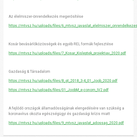
Az élelmiszer-önrendelkezés megerősítése
https://mtvsz.hu
/uploads/files/6_mtvsz_javaslat_elelmiszer_onrendelkeze
Kosár bevásárlóközösségek és egyéb REL formák fejlesztése
https://mtvsz.hu
/uploads/files/7_Kosar_Kisleptek_projektjav_2020.pdf
Gazdaság & Társadalom
https://mtvsz.hu
/uploads/files/8_gt_2018_3-4_01_Joob_2020.pdf
https://mtvsz.hu
/uploads/files/01_JoobM_e-conom_IV2.pdf
A fejlődő országok államadósságának elengedésére van szükség a
koronavírus okozta egészségügyi és gazdasági krízis miatt
https://mtvsz.hu
/uploads/files/9_mtvsz_javaslat_adossag_2020.pdf