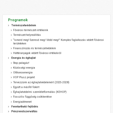
Programok
Természetvédelem
Fővárosi természeti értékeink
Természet-helyreállítás
“Ismerd meg! Szeresd meg! Védd meg!” Komplex foglalkozás védett fővárosi
területeken
Finanszírozás és természetvédelem
Háttéranyagok védett fővárosi értékekről
Energia és éghajlat
Stop palagáz!
Közösségi energia
Otthonosenergia
VOP Plusz projekt
Tervezzünk az éghajlatvédelemért (2025-2028)
Együtt a másfél fokért
Éghajlatvédelmi szemléletformálás (KEHOP)
Fosszilis függőség csökkentése
Energiaátmenet
Fenntartható fejlődés
Pénzrendszerváltás