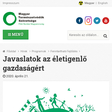
Impresszum
Magyar
English
Az MTVSZ-ről
Bemutatkozunk
Programok
MTVSZ ügyek és események
Tagszervezetek
MENÜ
Akikkel együtt dolgozunk
Átláthatóság
Főoldal
Hírek
Programok
Fenntartható fejlődés
Támogatóink
Javaslatok az életigenlő
CSATLAKOZZ hozzánk!
gazdaságért
Elérhetőségeink
1%
2020. április 21.
Segítsd a munkánkat!
Adományozz!
Támogatás