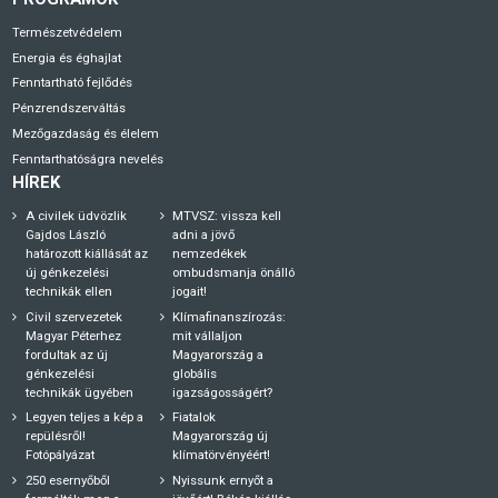
Természetvédelem
Energia és éghajlat
Fenntartható fejlődés
Pénzrendszerváltás
Mezőgazdaság és élelem
Fenntarthatóságra nevelés
HÍREK
A civilek üdvözlik
MTVSZ: vissza kell
Gajdos László
adni a jövő
határozott kiállását az
nemzedékek
új génkezelési
ombudsmanja önálló
technikák ellen
jogait!
Civil szervezetek
Klímafinanszírozás:
Magyar Péterhez
mit vállaljon
fordultak az új
Magyarország a
génkezelési
globális
technikák ügyében
igazságosságért?
Legyen teljes a kép a
Fiatalok
repülésről!
Magyarország új
Fotópályázat
klímatörvényéért!
250 esernyőből
Nyissunk ernyőt a