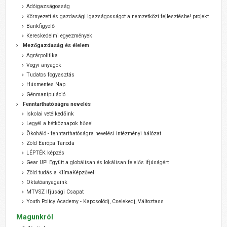
Adóigazságosság
Környezeti és gazdasági igazságosságot a nemzetközi fejlesztésbe! projekt
Bankfigyelő
Kereskedelmi egyezmények
Mezőgazdaság és élelem
Agrárpolitika
Vegyi anyagok
Tudatos fogyasztás
Húsmentes Nap
Génmanipuláció
Fenntarthatóságra nevelés
Iskolai vetélkedőink
Legyél a hétköznapok hőse!
Ökoháló - fenntarthatóságra nevelési intézményi hálózat
Zöld Európa Tanoda
LÉPTÉK képzés
Gear UP! Együtt a globálisan és lokálisan felelős ifjúságért
Zöld tudás a KlímaKépzővel!
Oktatóanyagaink
MTVSZ Ifjúsági Csapat
Youth Policy Academy - Kapcsolódj, Cselekedj, Változtass
Magunkról