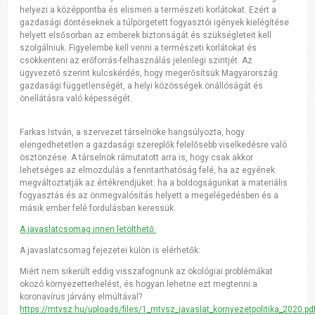
helyezi a középpontba és elismeri a természeti korlátokat. Ezért a
gazdasági döntéseknek a túlpörgetett fogyasztói igények kielégítése
helyett elsősorban az emberek biztonságát és szükségleteit kell
szolgálniuk. Figyelembe kell venni a természeti korlátokat és
csökkenteni az erőforrás-felhasználás jelenlegi szintjét. Az
ügyvezető szerint kulcskérdés, hogy megerősítsük Magyarország
gazdasági függetlenségét, a helyi közösségek önállóságát és
önellátásra való képességét.
Farkas István, a szervezet társelnöke hangsúlyozta, hogy
elengedhetetlen a gazdasági szereplők felelősebb viselkedésre való
ösztönzése. A társelnök rámutatott arra is, hogy csak akkor
lehetséges az elmozdulás a fenntarthatóság felé, ha az egyének
megváltoztatják az értékrendjüket: ha a boldogságunkat a materiális
fogyasztás és az önmegvalósítás helyett a megelégedésben és a
másik ember felé fordulásban keressük.
A javaslatcsomag innen letölthető.
A javaslatcsomag fejezetei külön is elérhetők:
Miért nem sikerült eddig visszafognunk az ökológiai problémákat
okozó környezetterhelést, és hogyan lehetne ezt megtenni a
koronavírus járvány elmúltával?
https://mtvsz.hu/uploads/files/1_mtvsz_javaslat_kornyezetpolitika_2020.pd