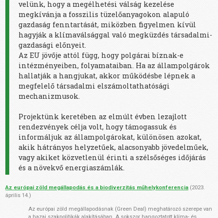
velünk, hogy a megélhetési válság kezelése
megkívánja a fosszilis tüzelőanyagokon alapuló
gazdaság fenntartását, miközben figyelmen kívül
hagyják a klímaválsággal való megküzdés társadalmi-
gazdasági előnyeit.
Az EU jövője attól függ, hogy polgárai bíznak-e
intézményeiben, folyamataiban. Ha az állampolgárok
hallatj
ák a hangjukat, akkor működésbe lépnek a
megfelelő társadalmi elszámoltathatósági
mechanizmusok.
Projektünk keretében az elmúlt évben lezajlott
rendezvények célja volt, hogy
támogassuk és
informáljuk az állampolgárokat, különösen azokat,
akik hátrányos helyzetűek, alacsonyabb jövedelműek,
vagy akiket közvetlenül érinti a szélsőséges időjárás
és a növekvő energiaszámlák.
Az európai zöld megállapodás és a biodiverzitás műhelykonferencia
(2023.
április 14.)
Az európai zöld megállapodásnak (
Green Deal) meghatározó szerepe van
a hazai szakpolitikák alakításában. A sokszor hangoztatott klíma- és