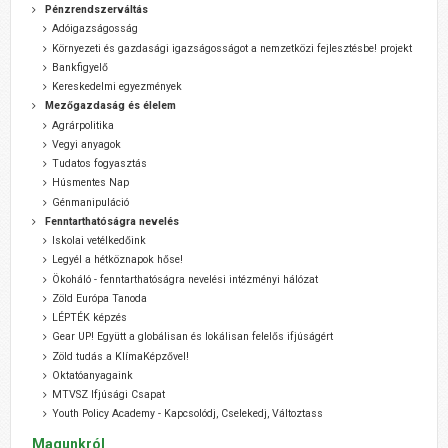
Pénzrendszerváltás
Adóigazságosság
Környezeti és gazdasági igazságosságot a nemzetközi fejlesztésbe! projekt
Bankfigyelő
Kereskedelmi egyezmények
Mezőgazdaság és élelem
Agrárpolitika
Vegyi anyagok
Tudatos fogyasztás
Húsmentes Nap
Génmanipuláció
Fenntarthatóságra nevelés
Iskolai vetélkedőink
Legyél a hétköznapok hőse!
Ökoháló - fenntarthatóságra nevelési intézményi hálózat
Zöld Európa Tanoda
LÉPTÉK képzés
Gear UP! Együtt a globálisan és lokálisan felelős ifjúságért
Zöld tudás a KlímaKépzővel!
Oktatóanyagaink
MTVSZ Ifjúsági Csapat
Youth Policy Academy - Kapcsolódj, Cselekedj, Változtass
Magunkról