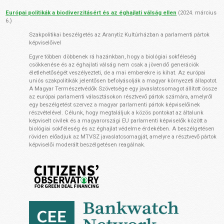
Európai politikák a biodiverzitásért és az éghajlati válság ellen
(2024. március
6.)
Szakpolitikai beszélgetés
az Aranytíz Kultúrházban a parlamenti pártok
képviselőivel
Egyre többen döbbenek rá hazánkban, hogy a biológiai sokféleség
csökkenése és az éghajlati válság nem csak a jövendő generációk
életlehetőségét veszélyezteti, de a mai emberekre is kihat. Az európai
uniós szakpolitikák jelentősen befolyásolják a magyar környezeti állapotot.
A Magyar Természetvédők Szövetsége egy javaslatcsomagot állított össze
az európai parlamenti választá­sokon résztvevő pártok számára, amelyről
egy beszélgetést szervez a magyar parlamenti pártok képviselőinek
részvételével. Célunk, hogy megtaláljuk a közös pontokat az általunk
képviselt civilek és a magyarországi EU parlamenti képviselők között a
biológiai sokféleség és az éghajlat védelme érdekében. A beszélgetésen
röviden előadjuk az MTVSZ javaslatcsomagját, amelyre a résztvevő pártok
képviselői moderált beszélgetésen reagálnak.