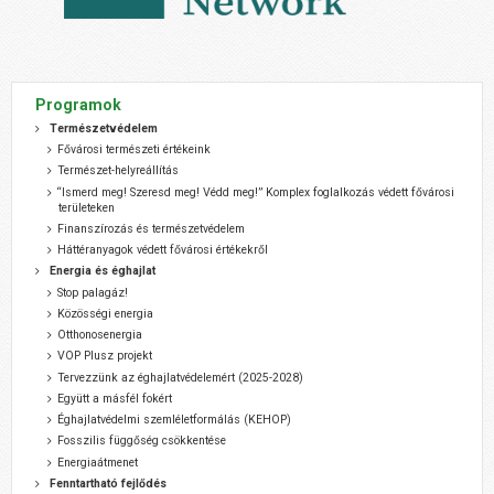
Programok
Természetvédelem
Fővárosi természeti értékeink
Természet-helyreállítás
“Ismerd meg! Szeresd meg! Védd meg!” Komplex foglalkozás védett fővárosi
területeken
Finanszírozás és természetvédelem
Háttéranyagok védett fővárosi értékekről
Energia és éghajlat
Stop palagáz!
Közösségi energia
Otthonosenergia
VOP Plusz projekt
Tervezzünk az éghajlatvédelemért (2025-2028)
Együtt a másfél fokért
Éghajlatvédelmi szemléletformálás (KEHOP)
Fosszilis függőség csökkentése
Energiaátmenet
Fenntartható fejlődés