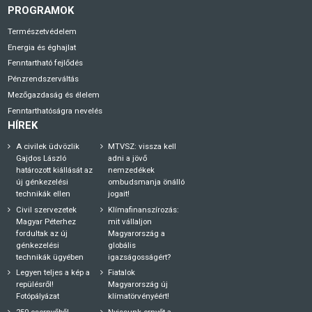
PROGRAMOK
Természetvédelem
Energia és éghajlat
Fenntartható fejlődés
Pénzrendszerváltás
Mezőgazdaság és élelem
Fenntarthatóságra nevelés
HÍREK
A civilek üdvözlik
MTVSZ: vissza kell
Gajdos László
adni a jövő
határozott kiállását az
nemzedékek
új génkezelési
ombudsmanja önálló
technikák ellen
jogait!
Civil szervezetek
Klímafinanszírozás:
Magyar Péterhez
mit vállaljon
fordultak az új
Magyarország a
génkezelési
globális
technikák ügyében
igazságosságért?
Legyen teljes a kép a
Fiatalok
repülésről!
Magyarország új
Fotópályázat
klímatörvényéért!