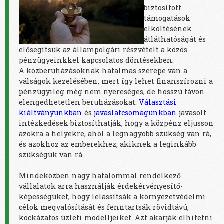
biztosított
támogatások
elköltésének
átláthatóságát és
elősegítsük az állampolgári részvételt a közös
pénzügyeinkkel kapcsolatos döntésekben.
A közberuházásoknak hatalmas szerepe van a
válságok kezelésében
, mert így lehet finanszírozni a
pénzügyileg még nem nyereséges, de hosszú távon
elengedhetetlen beruházásokat.
Választási
kiáltványunkban
és
javaslatcsomagunkban
javasolt
intézkedések biztosíthatják, hogy a közpénz eljusson
azokra a helyekre, ahol a legnagyobb szükség van rá,
és azokhoz az emberekhez, akiknek a leginkább
szükségük van rá.
Mindeközben n
agy hatalommal rendelkező
vállalatok arra használják érdekérvényesítő-
képességüket, hogy lelassítsák a környezetvédelmi
célok megvalósítását és fenntartsák rövidtávú,
kockázatos üzleti modelljeiket. Azt akarják elhitetni