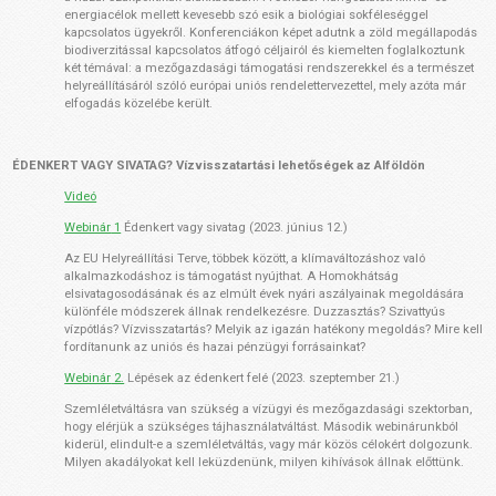
energiacélok mellett kevesebb szó esik a biológiai sokféleséggel
kapcsolatos ügyekről. Konferenciákon képet adutnk a zöld megállapodás
biodiverzitással kapcsolatos átfogó céljairól és kiemelten foglalkoztunk
két témával: a mezőgazdasági támogatási rendszerekkel és a természet
helyreállításáról szóló európai uniós rendelettervezettel, mely azóta már
elfogadás közelébe került.
ÉDENKERT VAGY SIVATAG? Vízvisszatartási lehetőségek az Alföldön
Videó
Webinár
1
Édenkert vagy sivatag
(2023. június 12.)
Az EU Helyreállítási Terve, többek között, a klímaváltozáshoz való
alkalmazkodáshoz is támogatást nyújthat. A Homokhátság
elsivatagosodásának és az elmúlt évek nyári aszályainak megoldására
különféle módszerek állnak rendelkezésre. Duzzasztás? Szivattyús
vízpótlás? Vízvisszatartás? Melyik az igazán hatékony megoldás? Mire kell
fordítanunk az uniós és hazai pénzügyi forrásainkat?
Webinár
2.
Lépések az
édenkert felé (2023. szeptember 21.)
Szemléletváltásra van szükség a vízügyi és mezőgazdasági szektorban,
hogy elérjük a szükséges tájhasználatváltást. Második
webinárunkból
kiderül, elindult-e a szemléletváltás, vagy már közös célokért dolgozunk.
Milyen akadályokat kell leküzdenünk, milyen kihívások állnak előttünk.