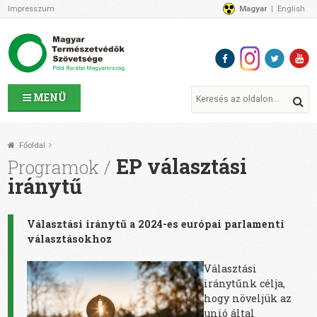
Impresszum
Magyar
English
Az MTVSZ-ről
Bemutatkozunk
Programok
MTVSZ ügyek és események
Tagszervezetek
MENÜ
Akikkel együtt dolgozunk
Átláthatóság
Főoldal
Támogatóink
EP választási
Programok
CSATLAKOZZ hozzánk!
iránytű
Elérhetőségeink
1%
Választási iránytű a
2024-es európai parlamenti
Segítsd a munkánkat!
választásokhoz
Adományozz!
Támogatás
Választási
iránytűnk célja,
hogy növeljük az
unió által