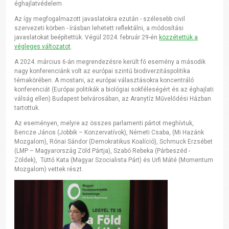
éghajlatvédelem.
Az így megfogalmazott javaslatokra ezután - szélesebb civil
szervezeti körben - írásban lehetett reflektálni, a módosítási
javaslatokat beépítettük. Végül 2024. február 29-én
közzétettük a
végleges változatot
.
A 2024. március 6-án megrendezésre került fő esemény a második
nagy konferenciánk volt az európai szintű biodiverzitáspolitika
témakörében. A mostani, az európai választásokra koncentráló
konferenciát (Európai politikák a biológiai sokféleségért és az éghajlati
válság ellen) Budapest belvárosában, az Aranytíz Művelődési Házban
tartottuk.
Az eseményen, melyre az összes parlamenti pártot meghívtuk,
Bencze János (Jobbik – Konzervatívok), Németi Csaba, (Mi Hazánk
Mozgalom), Rónai Sándor (Demokratikus Koalíció), Schmuck Erzsébet
(LMP – Magyarország Zöld Pártja), Szabó Rebeka (Párbeszéd -
Zöldek), Tüttő Kata (Magyar Szocialista Párt) és Urfi Máté (Momentum
Mozgalom) vettek részt.