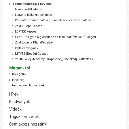
Fenntarthatóságra nevelés
Iskolai vetélkedőink
Legyél a hétköznapok hőse!
Ökoháló - fenntarthatóságra nevelési intézményi hálózat
Zöld Európa Tanoda
LÉPTÉK képzés
Gear UP! Együtt a globálisan és lokálisan felelős ifjúságért
Zöld tudás a KlímaKépzővel!
Oktatóanyagaink
MTVSZ Ifjúsági Csapat
Youth Policy Academy - Kapcsolódj, Cselekedj, Változtass
Magunkról
Kollégáink
Elnökség
Nemzetközi tagságaink
Hírek
Kiadványok
Videók
Tagszervezetek
Csatlakozz hozzánk!