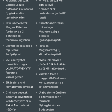
A civilek üdvözlik
MTVSZ: vissza kell
Gajdos László
adni a jövő
határozott kiállását az
nemzedékek
új génkezelési
ombudsmanja önálló
technikák ellen
jogait!
Civil szervezetek
Klímafinanszírozás:
Magyar Péterhez
mit vállaljon
fordultak az új
Magyarország a
génkezelési
globális
technikák ügyében
igazságosságért?
Legyen teljes a kép a
Fiatalok
repülésről!
Magyarország új
Fotópályázat
klímatörvényéért!
250 esernyőből
Nyissunk ernyőt a
formálták meg a
jövőért! Békés kiállás
„KLÍMATÖRVÉNYT!"
az új klímatörvényért
feliratot a
Váratlan törés a
Városligetben
magyar GMO-ellenes
Elkészült a civil
konszenzusban az
klímatörvény-javaslat
EP-szavazáson
Civil szervezetek
Újabb atomerőművek
szakmai egyeztetést
a szomszédban? -
kezdeményeznek a
fórumok
Paksi Atomerőmű
Nyíregyházán és
hűtővíz-
Budapesten