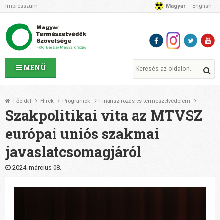
Impresszum
Magyar
English
Az MTVSZ-ről
Bemutatkozunk
Programok
MTVSZ ügyek és események
Tagszervezetek
MENÜ
Akikkel együtt dolgozunk
Átláthatóság
Főoldal
Hírek
Programok
Finanszírozás és természetvédelem
Támogatóink
Szakpolitikai vita az MTVSZ
CSATLAKOZZ hozzánk!
európai uniós szakmai
Elérhetőségeink
javaslatcsomagjáról
1%
Segítsd a munkánkat!
2024. március 08.
Adományozz!
Támogatás