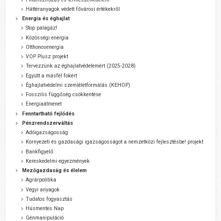
Háttéranyagok védett fővárosi értékekről
Energia és éghajlat
Stop palagáz!
Közösségi energia
Otthonosenergia
VOP Plusz projekt
Tervezzünk az éghajlatvédelemért (2025-2028)
Együtt a másfél fokért
Éghajlatvédelmi szemléletformálás (KEHOP)
Fosszilis függőség csökkentése
Energiaátmenet
Fenntartható fejlődés
Pénzrendszerváltás
Adóigazságosság
Környezeti és gazdasági igazságosságot a nemzetközi fejlesztésbe! projekt
Bankfigyelő
Kereskedelmi egyezmények
Mezőgazdaság és élelem
Agrárpolitika
Vegyi anyagok
Tudatos fogyasztás
Húsmentes Nap
Génmanipuláció