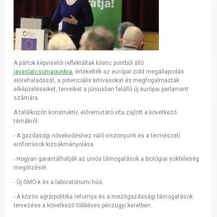
A pártok képviselői reflektáltak kilenc pontból álló
javaslatcsomagunkra
, értékelték az európai zöld megállapodás
előrehaladását, a potenciális kihívásokat és megfogalmazták
elképzeléseiket, terveiket a júniusban felálló új európai parlament
számára.
A találkozón konstruktív, előremutató vita zajlott a következő
témákról:
- A gazdasági növekedéshez való viszonyunk és a természeti
erőforrások kizsákmányolása.
- Hogyan garantálhatják az uniós támogatások a biológiai sokféleség
megőrzését.
- Új GMO-k és a laboratóriumi hús.
- A közös agrárpolitika reformja és a mezőgazdasági támogatások
tervezése a következő többéves pénzügyi keretben.