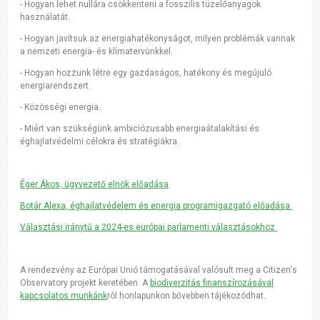
- Hogyan lehet nullára csökkenteni a fosszilis tüzelőanyagok
használatát.
- Hogyan javítsuk az energiahatékonyságot, milyen problémák vannak
a nemzeti energia- és klímatervünkkel.
- Hogyan hozzunk létre egy gazdaságos, hatékony és megújuló
energiarendszert.
- Közösségi energia.
- Miért van szükségünk ambiciózusabb energiaátalakítási és
éghajlatvédelmi célokra és stratégiákra.
Éger Ákos, ügyvezető elnök előadása
Botár Alexa, éghajlatvédelem és energia programigazgató előadása
Választási iránytű a 2024-es európai parlamenti választásokhoz
A rendezvény az Európai Unió támogatásával valósult meg a Citizen's
Observatory projekt keretében. A
biodiverzitás finanszírozásával
kapcsolatos munkánk
ról honlapunkon bővebben tájékozódhat.