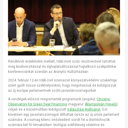
Rendkívüli érdeklődés mellett, több mint száz résztvevővel tartottuk
meg biodiverzitással és éghajlatváltozással foglalkozó szakpolitikai
konferenciánkat szerdán az Aranytíz Kultúrházban.
2024. február 12-én több civil szervezet környezetvédelmi szakértője
azért gyűlt össze székhelyünkön, hogy megvitassuk és kidolgozzuk
az új európai parlamentnek szóló javaslatcsomagunkat.
A vendégek először megismerték programunk (angolul:
Citizens'
Observatory for Green Deal Financing;
magyarul:
Állampolgári Figyelő
)
céljait és a közelmúltban kidolgozott
Választási Kiáltványt
. Ezt
követően egy javaslatcsomagot állítottak össze az új uniós parlament
számára. A csomag kilenc intézkedést sorolt fel a döntéshozók
számára két fő témakörben: biológiai sokféleség védelme és