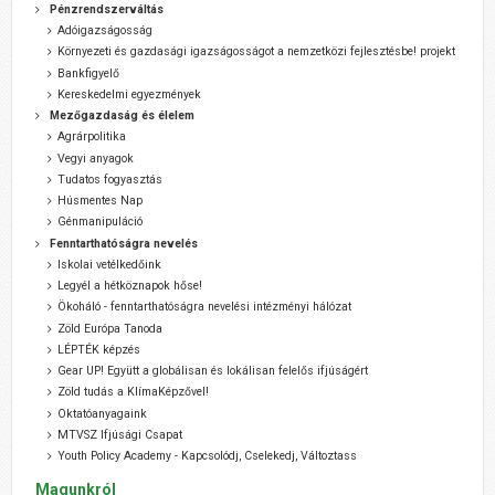
Pénzrendszerváltás
Adóigazságosság
Környezeti és gazdasági igazságosságot a nemzetközi fejlesztésbe! projekt
Bankfigyelő
Kereskedelmi egyezmények
Mezőgazdaság és élelem
Agrárpolitika
Vegyi anyagok
Tudatos fogyasztás
Húsmentes Nap
Génmanipuláció
Fenntarthatóságra nevelés
Iskolai vetélkedőink
Legyél a hétköznapok hőse!
Ökoháló - fenntarthatóságra nevelési intézményi hálózat
Zöld Európa Tanoda
LÉPTÉK képzés
Gear UP! Együtt a globálisan és lokálisan felelős ifjúságért
Zöld tudás a KlímaKépzővel!
Oktatóanyagaink
MTVSZ Ifjúsági Csapat
Youth Policy Academy - Kapcsolódj, Cselekedj, Változtass
Magunkról