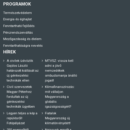
PROGRAMOK
Természetvédelem
Energia és éghajlat
Fenntartható fejlődés
Pénzrendszerváltás
Mezőgazdaság és élelem
Fenntarthatóságra nevelés
HÍREK
A civilek üdvözlik
MTVSZ: vissza kell
Gajdos László
adni a jövő
határozott kiállását az
nemzedékek
új génkezelési
ombudsmanja önálló
technikák ellen
jogait!
Civil szervezetek
Klímafinanszírozás:
Magyar Péterhez
mit vállaljon
fordultak az új
Magyarország a
génkezelési
globális
technikák ügyében
igazságosságért?
Legyen teljes a kép a
Fiatalok
repülésről!
Magyarország új
Fotópályázat
klímatörvényéért!
250 esernyőből
Nyissunk ernyőt a