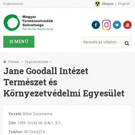
Impresszum
Magyar
English
Az MTVSZ-ről
Bemutatkozunk
Programok
MTVSZ ügyek és események
Tagszervezetek
MENÜ
Akikkel együtt dolgozunk
Átláthatóság
Főoldal
Tagszervezetek
Támogatóink
Jane Goodall Intézet
CSATLAKOZZ hozzánk!
Természet és
Elérhetőségeink
Környezetvédelmi Egyesület
1%
Segítsd a munkánkat!
Adományozz!
Támogatás
Vezető:
Bitter Zsuzsanna
Cím:
1089. Orczy tér 4/A/1. 3/1.
Telefon:
30-724-0274