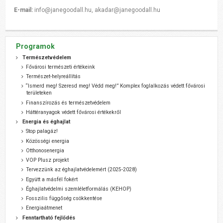
E-mail:
info@janegoodall.hu, akadar@janegoodall.hu
Programok
Természetvédelem
Fővárosi természeti értékeink
Természet-helyreállítás
“Ismerd meg! Szeresd meg! Védd meg!” Komplex foglalkozás védett fővárosi
területeken
Finanszírozás és természetvédelem
Háttéranyagok védett fővárosi értékekről
Energia és éghajlat
Stop palagáz!
Közösségi energia
Otthonosenergia
VOP Plusz projekt
Tervezzünk az éghajlatvédelemért (2025-2028)
Együtt a másfél fokért
Éghajlatvédelmi szemléletformálás (KEHOP)
Fosszilis függőség csökkentése
Energiaátmenet
Fenntartható fejlődés