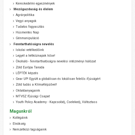
Kereskedelmi egyezmények
Mezőgazdaság és élelem
Agrárpolitika
Vegyi anyagok
Tudatos fogyasztás
Húsmentes Nap
Génmanipuláció
Fenntarthatóságra nevelés
Iskolai vetélkedőink
Legyél a hétköznapok hőse!
Ökoháló - fenntarthatóságra nevelési intézményi hálózat
Zöld Európa Tanoda
LÉPTÉK képzés
Gear UP! Együtt a globálisan és lokálisan felelős ifjúságért
Zöld tudás a KlímaKépzővel!
Oktatóanyagaink
MTVSZ Ifjúsági Csapat
Youth Policy Academy - Kapcsolódj, Cselekedj, Változtass
Magunkról
Kollégáink
Elnökség
Nemzetközi tagságaink