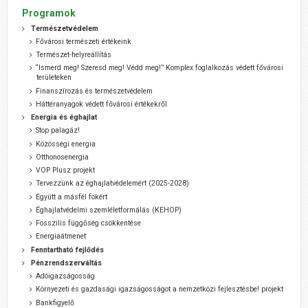
Programok
Természetvédelem
Fővárosi természeti értékeink
Természet-helyreállítás
“Ismerd meg! Szeresd meg! Védd meg!” Komplex foglalkozás védett fővárosi
területeken
Finanszírozás és természetvédelem
Háttéranyagok védett fővárosi értékekről
Energia és éghajlat
Stop palagáz!
Közösségi energia
Otthonosenergia
VOP Plusz projekt
Tervezzünk az éghajlatvédelemért (2025-2028)
Együtt a másfél fokért
Éghajlatvédelmi szemléletformálás (KEHOP)
Fosszilis függőség csökkentése
Energiaátmenet
Fenntartható fejlődés
Pénzrendszerváltás
Adóigazságosság
Környezeti és gazdasági igazságosságot a nemzetközi fejlesztésbe! projekt
Bankfigyelő