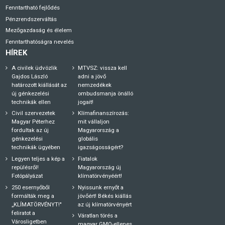
Fenntartható fejlődés
Pénzrendszerváltás
Mezőgazdaság és élelem
Fenntarthatóságra nevelés
HÍREK
A civilek üdvözlik
MTVSZ: vissza kell
Gajdos László
adni a jövő
határozott kiállását az
nemzedékek
új génkezelési
ombudsmanja önálló
technikák ellen
jogait!
Civil szervezetek
Klímafinanszírozás:
Magyar Péterhez
mit vállaljon
fordultak az új
Magyarország a
génkezelési
globális
technikák ügyében
igazságosságért?
Legyen teljes a kép a
Fiatalok
repülésről!
Magyarország új
Fotópályázat
klímatörvényéért!
250 esernyőből
Nyissunk ernyőt a
formálták meg a
jövőért! Békés kiállás
„KLÍMATÖRVÉNYT!"
az új klímatörvényért
feliratot a
Váratlan törés a
Városligetben
magyar GMO-ellenes