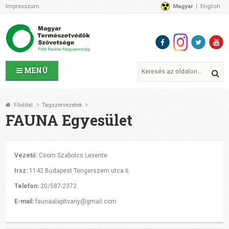
Impresszum
Magyar
English
Az MTVSZ-ről
Bemutatkozunk
Programok
MTVSZ ügyek és események
Tagszervezetek
MENÜ
Akikkel együtt dolgozunk
Átláthatóság
Főoldal
Tagszervezetek
Támogatóink
FAUNA Egyesület
CSATLAKOZZ hozzánk!
Elérhetőségeink
1%
Vezető:
Csom Szabolcs Levente
Segítsd a munkánkat!
Irsz:
1142 Budapest Tengerszem utca 6.
Adományozz!
Telefon:
20/587-2372
Támogatás
E-mail:
faunaalapitvany@gmail.com