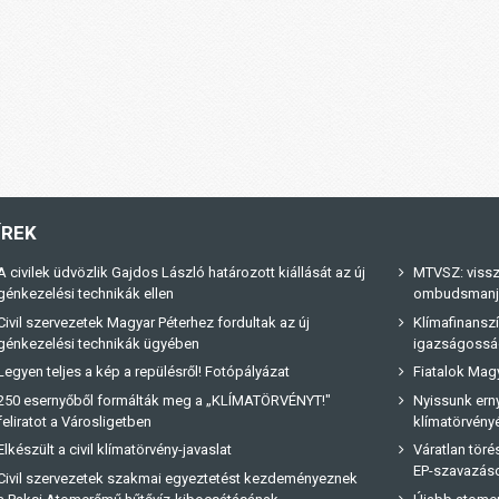
ÍREK
A civilek üdvözlik Gajdos László határozott kiállását az új
MTVSZ: vissz
génkezelési technikák ellen
ombudsmanja 
Civil szervezetek Magyar Péterhez fordultak az új
Klímafinanszí
génkezelési technikák ügyében
igazságossá
Legyen teljes a kép a repülésről! Fotópályázat
Fiatalok Magy
250 esernyőből formálták meg a „KLÍMATÖRVÉNYT!"
Nyissunk erny
feliratot a Városligetben
klímatörvényé
Elkészült a civil klímatörvény-javaslat
Váratlan tör
EP-szavazás
Civil szervezetek szakmai egyeztetést kezdeményeznek