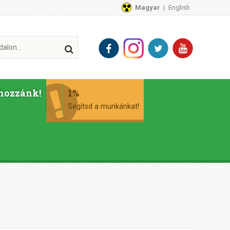
Magyar
English
hozzánk!
1%
Segítsd a munkánkat!