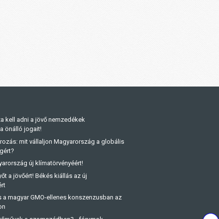
a kell adni a jövő nemzedékek
önálló jogait!
rozás: mit vállaljon Magyarország a globális
gért?
arország új klímatörvényéért!
őt a jövőért! Békés kiállás az új
rt
és a magyar GMO-ellenes konszenzusban az
on