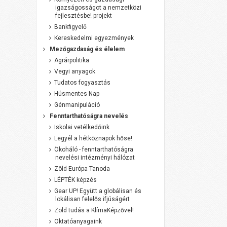
igazságosságot a nemzetközi
fejlesztésbe! projekt
Bankfigyelő
Kereskedelmi egyezmények
Mezőgazdaság és élelem
Agrárpolitika
Vegyi anyagok
Tudatos fogyasztás
Húsmentes Nap
Génmanipuláció
Fenntarthatóságra nevelés
Iskolai vetélkedőink
Legyél a hétköznapok hőse!
Ökoháló - fenntarthatóságra
nevelési intézményi hálózat
Zöld Európa Tanoda
LÉPTÉK képzés
Gear UP! Együtt a globálisan és
lokálisan felelős ifjúságért
Zöld tudás a KlímaKépzővel!
Oktatóanyagaink