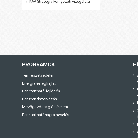
KAP Stratégia környezeti vizsgálata
PROGRAMOK
H
Természetvédelem
Energia és éghajlat
Fenntartható fejlődés
Pénzrendszerváltás
Mezőgazdaság és élelem
Fenntarthatóságra nevelés