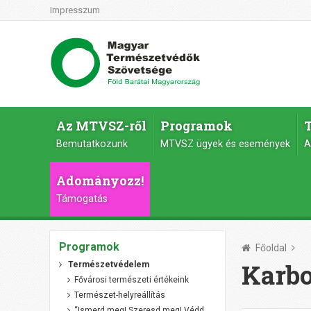
Impresszum
Az MTVSZ-ről
Programok
Bemutatkozunk
MTVSZ ügyek és események
A
Adományozz!
Támogatás
Programok
Főoldal
Karbo
Természetvédelem
Fővárosi természeti értékeink
Természet-helyreállítás
“Ismerd meg! Szeresd meg! Védd