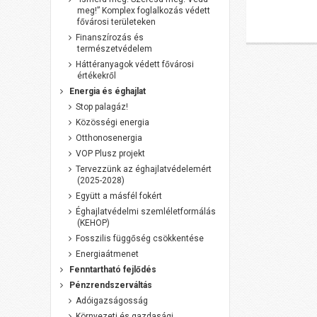
meg!” Komplex foglalkozás védett
fővárosi területeken
Finanszírozás és
természetvédelem
Háttéranyagok védett fővárosi
értékekről
Energia és éghajlat
Stop palagáz!
Közösségi energia
Otthonosenergia
VOP Plusz projekt
Tervezzünk az éghajlatvédelemért
(2025-2028)
Együtt a másfél fokért
Éghajlatvédelmi szemléletformálás
(KEHOP)
Fosszilis függőség csökkentése
Energiaátmenet
Fenntartható fejlődés
Pénzrendszerváltás
Adóigazságosság
Környezeti és gazdasági